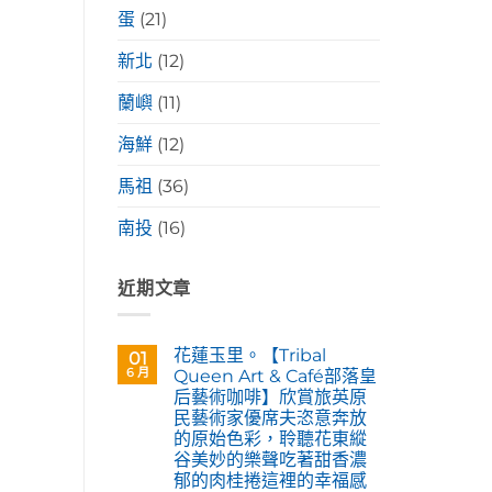
蛋
(21)
新北
(12)
蘭嶼
(11)
海鮮
(12)
馬祖
(36)
南投
(16)
近期文章
花蓮玉里。【Tribal
01
6 月
Queen Art & Café部落皇
后藝術咖啡】欣賞旅英原
民藝術家優席夫恣意奔放
的原始色彩，聆聽花東縱
谷美妙的樂聲吃著甜香濃
郁的肉桂捲這裡的幸福感