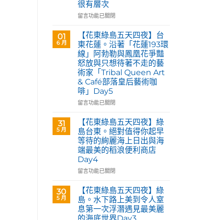
很有層次
在
留言功能已關閉
〈花
蓮
【花東綠島五天四夜】台
01
玉
6 月
東花蓮。沿著「花蓮193環
里。
線」阿勃勒與鳳凰花爭豔
【Tribal
怒放與只想待著不走的藝
Queen
術家「Tribal Queen Art
Art
& Café部落皇后藝術咖
&
啡」Day5
Café
部
在
留言功能已關閉
落
〈【花
皇
東
【花東綠島五天四夜】綠
31
后
綠
5 月
島台東。絕對值得你起早
藝
島
等待的絢麗海上日出與海
術
五
咖
端最美的稻浪便利商店
天
啡】
Day4
四
欣
夜】
在
留言功能已關閉
賞
台
〈【花
旅
東
東
【花東綠島五天四夜】綠
30
英
花
綠
5 月
島。水下路上美到令人窒
原
蓮。
島
民
息第一次浮潛遇見最美麗
沿
五
藝
的海底世界Day3
著