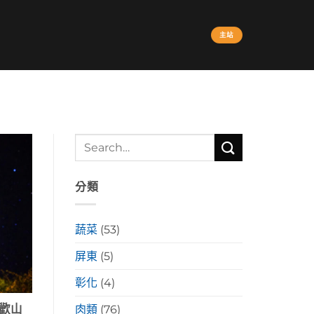
主站
分類
蔬菜
(53)
屏東
(5)
彰化
(4)
歡山
肉類
(76)