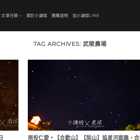
、文章分類
關於小謙姐
團購說明
加小謙姐LINE
TAG ARCHIVES:
武陵農場
日
南投仁愛。【合歡山】【梨山】追星河遊趣，合