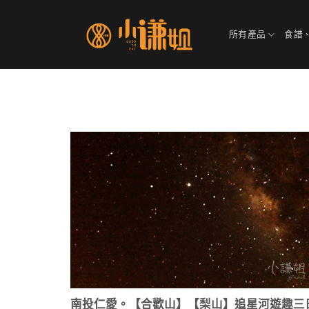
Skip
to
所有產品
食譜
content
南投仁愛。【合歡山】【梨山】追星河遊趣三