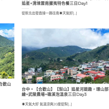
追星+清境雲南擺夷特色餐三日Day1
從新北出發直接一路往南☀天氣好[...]
合歡山
台中。【合歡山】【梨山】追星河遊趣，環山部
繪+武陵農場+礁溪泡溫泉三日Day3
☀天氣大好 氣溫涼爽20度從梨[...]