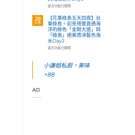
天
術
「花
四
在
留言功能已關閉
家
蓮
夜】
〈【花
優
193
綠
東
【花東綠島五天四夜】台
席
29
環
島
綠
5 月
夫
東綠島。初見視覺直通海
線」
台
島
恣
洋的綠色「金剛大道」與
阿
東。
五
意
「綠島」絕美透淨藍色海
勃
絕
天
奔
水Day2
勒
對
四
放
與
值
夜】
在
留言功能已關閉
的
鳳
得
綠
〈【花
原
凰
你
島。
東
始
花
起
水
綠
小謙姐私廚，美味
色
爭
早
下
島
彩，
豔
等
路
+88
五
聆
怒
待
上
天
聽
放
的
美
四
花
與
絢
到
夜】
AD
東
只
麗
令
台
縱
想
海
人
東
谷
待
上
窒
綠
美
著
日
息
島。
妙
不
出
第
初
的
走
與
一
見
樂
的
海
次
視
聲
藝
端
浮
覺
吃
術
最
潛
直