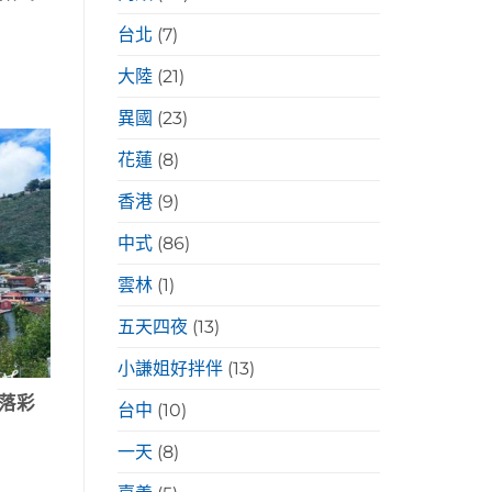
台北
(7)
大陸
(21)
異國
(23)
花蓮
(8)
香港
(9)
中式
(86)
雲林
(1)
五天四夜
(13)
小謙姐好拌伴
(13)
落彩
台中
(10)
一天
(8)