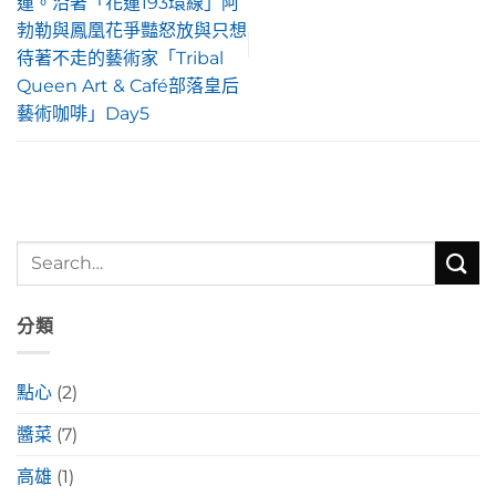
蓮。沿著「花蓮193環線」阿
勃勒與鳳凰花爭豔怒放與只想
待著不走的藝術家「Tribal
Queen Art & Café部落皇后
藝術咖啡」Day5
分類
點心
(2)
醬菜
(7)
高雄
(1)