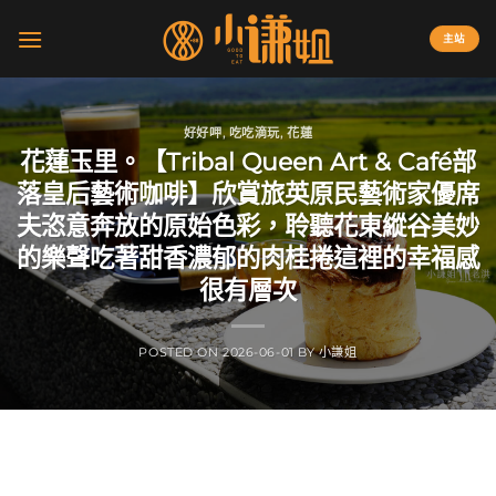
Skip
to
主站
content
好好呷
,
吃吃滴玩
,
花蓮
花蓮玉里。【Tribal Queen Art & Café部
落皇后藝術咖啡】欣賞旅英原民藝術家優席
夫恣意奔放的原始色彩，聆聽花東縱谷美妙
的樂聲吃著甜香濃郁的肉桂捲這裡的幸福感
很有層次
POSTED ON
2026-06-01
BY
小謙姐