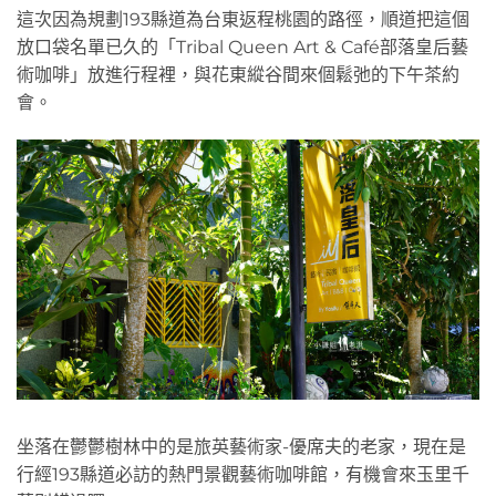
這次因為規劃193縣道為台東返程桃園的路徑，順道把這個
放口袋名單已久的「Tribal Queen Art & Café部落皇后藝
術咖啡」放進行程裡，與花東縱谷間來個鬆弛的下午茶約
會。
坐落在鬱鬱樹林中的是旅英藝術家-優席夫的老家，現在是
行經193縣道必訪的熱門景觀藝術咖啡館，有機會來玉里千