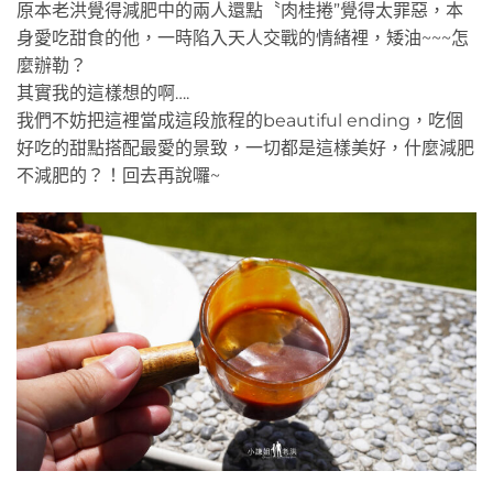
原本老洪覺得減肥中的兩人還點〝肉桂捲”覺得太罪惡，本
身愛吃甜食的他，一時陷入天人交戰的情緒裡，矮油~~~怎
麼辦勒？
其實我的這樣想的啊….
我們不妨把這裡當成這段旅程的beautiful ending，吃個
好吃的甜點搭配最愛的景致，一切都是這樣美好，什麼減肥
不減肥的？！回去再說囉~