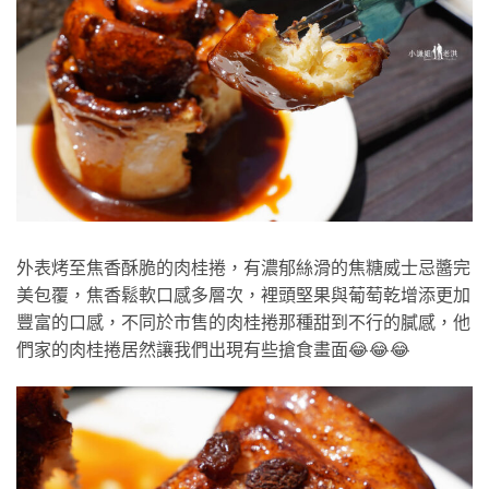
外表烤至焦香酥脆的肉桂捲，有濃郁絲滑的焦糖威士忌醬完
美包覆，焦香鬆軟口感多層次，裡頭堅果與葡萄乾增添更加
豐富的口感，不同於市售的肉桂捲那種甜到不行的膩感，他
們家的肉桂捲居然讓我們出現有些搶食畫面😂😂😂