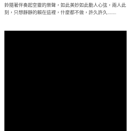
鈴隨著伴奏起空靈的樂聲，如此美妙如此動人心弦，兩人此
刻，只想靜靜的賴在這裡，什麼都不做，許久許久………