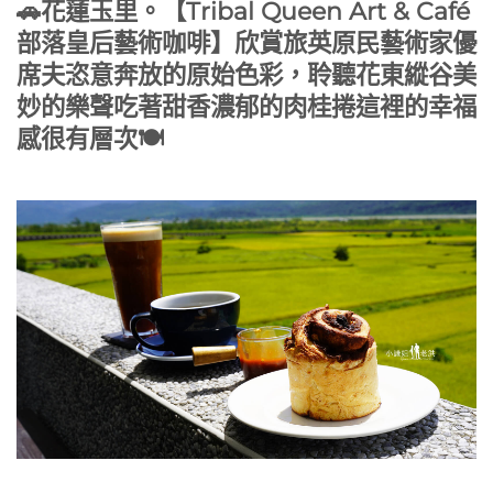
🚗花蓮玉里。【Tribal Queen Art & Café
部落皇后藝術咖啡】欣賞旅英原民藝術家優
席夫恣意奔放的原始色彩，聆聽花東縱谷美
妙的樂聲吃著甜香濃郁的肉桂捲這裡的幸福
感很有層次🍽