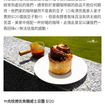
經常到處玩的我們，通常對於景觀咖啡館的飲品不抱任何期
待，他們家的咖啡雖然不是貴的豆子（🙄有漂亮風景人家才
賣妳$120還挑豆子勒!!!），但是有醇香氣味且沒有烘太過的
苦澀，美景中搭配一杯好喝的咖啡，此情此景足以讓我們一
再回味👉無法估值的感動。
🍴肉桂捲佐焦糖威士忌醬 $120