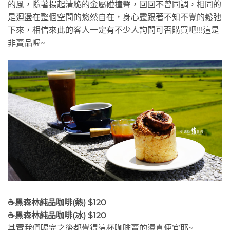
的風，隨著揚起清脆的金屬碰撞聲，回回不曾同調，相同的
是迴盪在整個空間的悠然自在，身心靈跟著不知不覺的鬆弛
下來，相信來此的客人一定有不少人詢問可否購買吧!!!這是
非賣品喔~
☕黑森林純品咖啡(熱) $120
☕黑森林純品咖啡(冰) $120
其實我們喝完之後都覺得這杯咖啡賣的還真便宜耶~