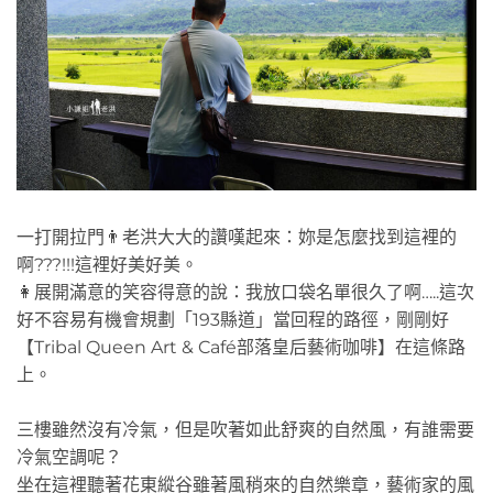
一打開拉門👨老洪大大的讚嘆起來：妳是怎麼找到這裡的
啊???!!!這裡好美好美。
👩展開滿意的笑容得意的說：我放口袋名單很久了啊…..這次
好不容易有機會規劃「193縣道」當回程的路徑，剛剛好
【Tribal Queen Art & Café部落皇后藝術咖啡】在這條路
上。
三樓雖然沒有冷氣，但是吹著如此舒爽的自然風，有誰需要
冷氣空調呢？
坐在這裡聽著花東縱谷雖著風稍來的自然樂章，藝術家的風