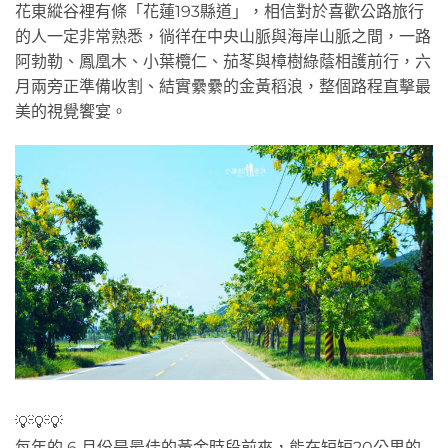
花東縱谷裡有條「花蓮193縣道」，相信對於喜歡公路旅行
的人一定非常熟悉，徜徉在中央山脈與海岸山脈之間，一路
阿勃勒、鳳凰木、小葉欖仁、茄苳與樟樹綠蔭相護前行，六
月兩旁正準備收割、結實纍纍的金黃稻浪，整個路程直擊最
美的視覺饗宴。
💡💡💡
每年的 6 月份是最佳的黃金時段前來，能在短短20公里的