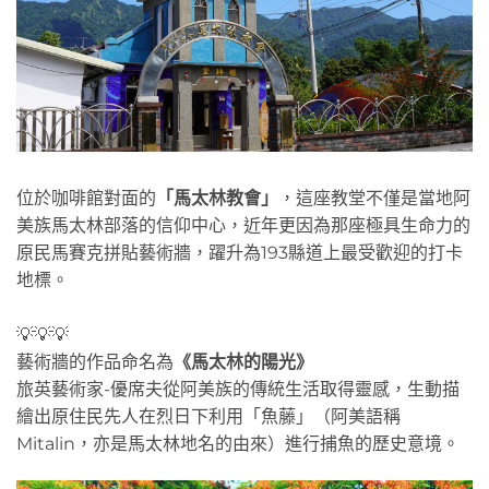
位於咖啡館對面的
「馬太林教會」
，這座教堂不僅是當地阿
美族馬太林部落的信仰中心，近年更因為那座極具生命力的
原民馬賽克拼貼藝術牆，躍升為193縣道上最受歡迎的打卡
地標。
💡💡💡
藝術牆的作品命名為
《馬太林的陽光》
旅英藝術家-優席夫從阿美族的傳統生活取得靈感，生動描
繪出原住民先人在烈日下利用「魚藤」（阿美語稱
Mitalin，亦是馬太林地名的由來）進行捕魚的歷史意境。