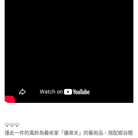
💡💡💡
僅此一件的風鈴為藝術家「優席夫」的藝術品，搭配縱谷間