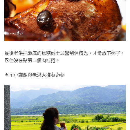
最後老洪把盤底的焦糖威士忌醬刮個精光，才肯放下盤子，
忍住沒在點第二個肉桂捲。
👩👨小謙姐與老洪大推👍👍👍