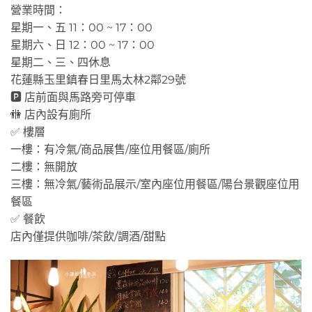
營業時間：
星期一、五 11：00 ~ 17：00
星期六、日 12：00 ~ 17：00
星期二、三、四休息
花蓮縣玉里鎮春日里馬太林2鄰29號
🅿️ 店前面與馬路旁可停車
🚻 店內設有廁所
✅ 樓層
一樓：有冷氣/商品展售/座位用餐區/廁所
二樓：無開放
三樓：無冷氣/藝術品展示/室內座位用餐區/陽台景觀座位用
餐區
✅ 餐飲
店內僅提供咖啡/茶飲/調酒/甜點