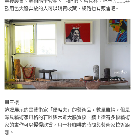
量複製畫、藝術酷卡套組、 T-shirt、馬克杯、杯墊等……..喜
歡用色大膽奔放的人可以購買收藏，網路也有販售喔~
🟧三樓
這邊展示的是藝術家「優席夫」的藝術品，數量雖精，但是
深具藝術家風格的石雕與木雕大膽質樸，牆上還有多幅藝術
家的畫作可以慢慢欣賞，用一杯咖啡的時間與藝術家拉近距
離。