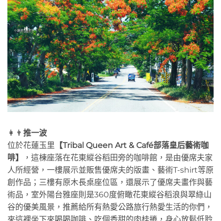
👩👨
推一波
位於花蓮玉里
【Tribal Queen Art & Café部落皇后藝術咖
啡】
，這棟座落在花東縱谷稻田旁的咖啡館，是由優席夫家
人所經營，一樓展示並販售優席夫的版畫、藝術T-shirt等原
創作品；三樓有原木長桌座位區，還展示了優席夫畫作與藝
術品，室外陽台雅座則是360度俯瞰花東縱谷稻浪與翠綠山
谷的優美風景，推薦給所有熱愛公路旅行熱愛生活的你們，
來這裡坐下來喝喝咖啡、吃個香甜的肉桂捲，身心放鬆低聆