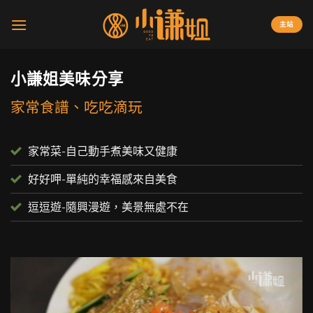
Skip
to
主站
content
小謙姐美味分享
家常食譜、吃吃滴玩
家常菜-自己動手煮美味又健康
好好呷-單純的幸福感來自美食
逗逗遊-隨興漫遊，美景無處不在