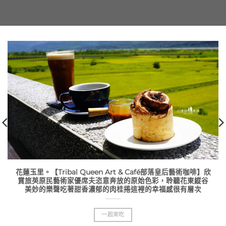
花蓮玉里。【Tribal Queen Art & Café部落皇后藝術咖啡】欣
賞旅英原民藝術家優席夫恣意奔放的原始色彩，聆聽花東縱谷
美妙的樂聲吃著甜香濃郁的肉桂捲這裡的幸福感很有層次
一起來吃