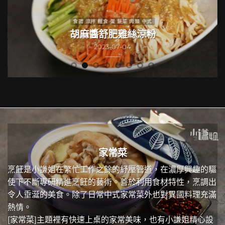
食譜 涼拌 麵食 蛋 蔬菜 肉類 中式
胡麻醬舒肥雞絲涼粉
2023-07-04
家常菜
烹飪是小謙姐在繁忙工作之餘的紓壓管道，在濃厚興趣的驅
使下不斷專研精進烹飪的藝術。善於利用食材特性，烹調出
令人垂涎的美食。除了日常中式家常菜外也對異國料理充滿
熱情。
[家常菜]主題裡有快速上桌的家常美味，也有小謙姐精心設