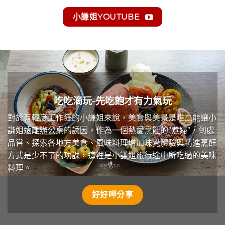
小謙姐YOUTUBE
吃吃滴玩-先吃飽才有力氣玩
對於有輕度工作狂的小謙姐來說，美食與美景是唯二能讓小
謙姐遠離辦公桌的誘因。作為一個熱愛烹飪的”煮婦”，到處
品嘗、探索各地方美食、風味料理增加味覺體驗與精進烹飪
方式是少不了的功課，這裡是小謙姐旅行途中所吃過的美味
料理。
好好呷分享