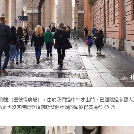
以到達〔聖彼得廣場〕，由於我們過中午才出門，已經跳過參觀人
也沒有時間登頂俯瞰整個壯觀的聖彼得廣場😐 😐 😐