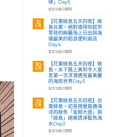
啡」Day5
Café
部
在
留言功能已關閉
落
〈【花
皇
東
【花東綠島五天四夜】綠
31
后
綠
5 月
島台東。絕對值得你起早
藝
島
等待的絢麗海上日出與海
術
五
咖
端最美的稻浪便利商店
天
啡】
Day4
四
欣
夜】
在
留言功能已關閉
賞
台
〈【花
旅
東
東
【花東綠島五天四夜】綠
30
英
花
綠
5 月
島。水下路上美到令人窒
原
蓮。
島
民
息第一次浮潛遇見最美麗
沿
五
藝
的海底世界Day3
著
天
術
「花
四
在
留言功能已關閉
家
蓮
夜】
〈【花
優
193
綠
東
【花東綠島五天四夜】台
席
29
環
島
綠
5 月
夫
東綠島。初見視覺直通海
線」
台
島
恣
洋的綠色「金剛大道」與
阿
東。
五
意
「綠島」絕美透淨藍色海
勃
絕
天
奔
水Day2
勒
對
四
放
與
值
夜】
在
留言功能已關閉
的
鳳
得
綠
〈【花
原