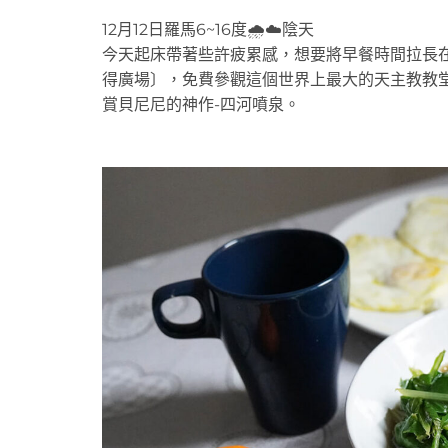
12月12日羅馬6~16度🌧️☁️陰天
今天起床帶著些許疲累感，想要將早餐時間拉長
得廣場〕，免費參觀這個世界上最大的天主教教
賞貝尼尼的神作-四河噴泉。