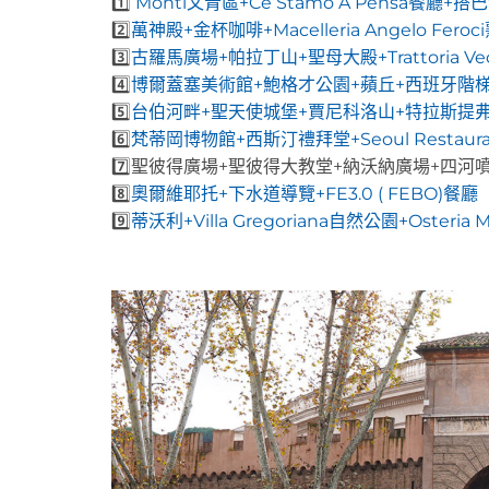
1️⃣
Monti文青區+Ce Stamo A Pensà餐廳+
2️⃣
萬神殿+金杯咖啡+Macelleria Angelo Fe
3️⃣
古羅馬廣場+帕拉丁山+聖母大殿+Trattoria Vec
4️⃣
博爾蓋塞美術館+鮑格才公園+蘋丘+西班牙階
5️⃣
台伯河畔+聖天使城堡+賈尼科洛山+特拉斯提弗列Ost
6️⃣
梵蒂岡博物館+西斯汀禮拜堂+Seoul Restaur
7️⃣聖彼得廣場+聖彼得大教堂+納沃納廣場+四河
8️⃣
奧爾維耶托+下水道導覽+FE3.0 ( FEBO)餐廳
9️⃣
蒂沃利+Villa Gregoriana自然公園+Osteria