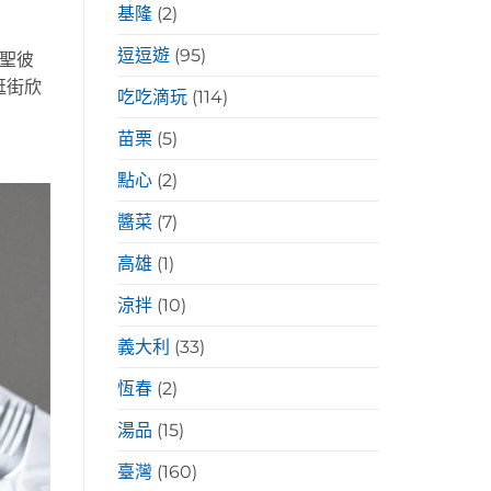
基隆
(2)
逗逗遊
(95)
聖彼
逛街欣
吃吃滴玩
(114)
苗栗
(5)
點心
(2)
醬菜
(7)
高雄
(1)
涼拌
(10)
義大利
(33)
恆春
(2)
湯品
(15)
臺灣
(160)