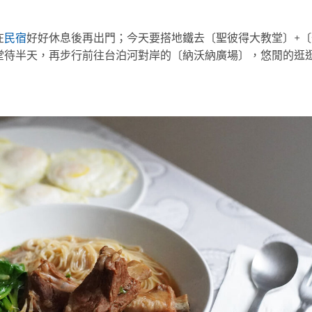
在
民宿
好好休息後再出門；今天要搭地鐵去〔聖彼得大教堂〕+〔
堂待半天，再步行前往台泊河對岸的〔納沃納廣場〕，悠閒的逛