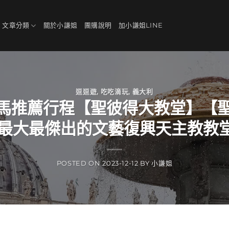
、文章分類
關於小謙姐
團購說明
加小謙姐LINE
逗逗遊
,
吃吃滴玩
,
義大利
羅馬推薦行程【聖彼得大教堂】【
最大最傑出的文藝復興天主教教堂建
POSTED ON
2023-12-12
BY
小謙姐