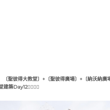
程】〔聖彼得大教堂〕+〔聖彼得廣場〕+〔納沃納廣
12🚶‍♂️🚶‍♀️