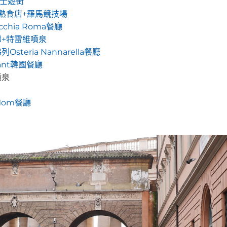
搭巴士遊街
roci熟食店+羅馬競技場
chia Roma餐廳
梯+特雷維噴泉
eria Nannarella餐廳
ant韓國餐廳
噴泉
 Mom餐廳