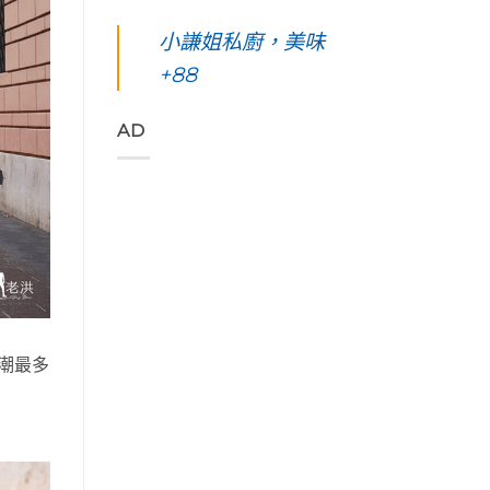
凰
你
島。
東
始
花
起
水
綠
小謙姐私廚，美味
色
爭
早
下
島
彩，
豔
等
路
+88
五
聆
怒
待
上
天
聽
放
的
美
四
花
與
絢
到
夜】
AD
東
只
麗
令
台
縱
想
海
人
東
谷
待
上
窒
綠
美
著
日
息
島。
妙
不
出
第
初
的
走
與
一
見
樂
的
海
次
視
聲
藝
端
浮
覺
吃
術
最
潛
直
著
家
美
遇
通
甜
「Tribal
的
見
海
香
Queen
稻
最
洋
濃
Art
潮最多
浪
美
的
郁
&
便
麗
綠
的
Café
利
的
色
肉
部
商
海
「金
桂
落
店
底
剛
捲
皇
Day4〉
世
大
這
后
中
界
道」
裡