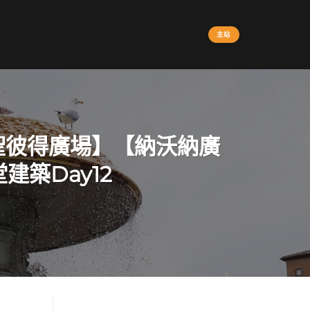
主站
聖彼得廣場】【納沃納廣
築Day12