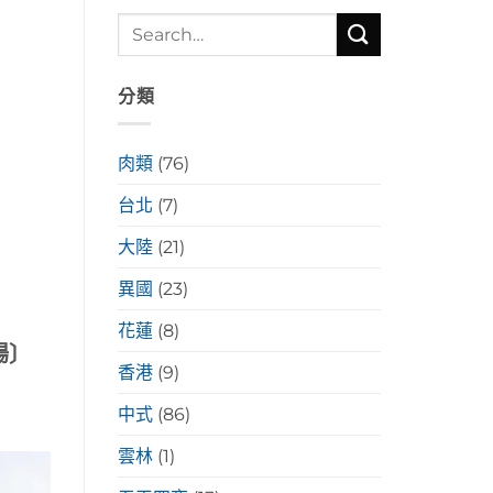
分類
肉類
(76)
台北
(7)
大陸
(21)
異國
(23)
花蓮
(8)
場〕
香港
(9)
中式
(86)
雲林
(1)