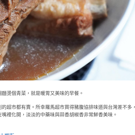
個麵燙個青菜，就是暖胃又美味的早餐。
利的超市都有賣。所幸羅馬超市買得豬腹協排味道與台灣差不多
在嘴裡化開，淡淡的中藥味與蒜香胡椒香非常鮮香美味。