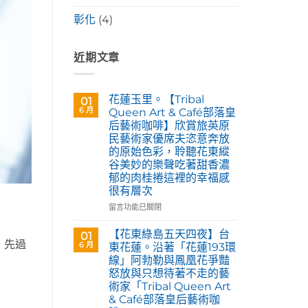
彰化
(4)
近期文章
花蓮玉里。【Tribal
01
6 月
Queen Art & Café部落皇
后藝術咖啡】欣賞旅英原
民藝術家優席夫恣意奔放
的原始色彩，聆聽花東縱
谷美妙的樂聲吃著甜香濃
郁的肉桂捲這裡的幸福感
很有層次
在
留言功能已關閉
〈花
蓮
【花東綠島五天四夜】台
01
玉
，先過
6 月
東花蓮。沿著「花蓮193環
里。
線」阿勃勒與鳳凰花爭豔
【Tribal
怒放與只想待著不走的藝
Queen
術家「Tribal Queen Art
Art
& Café部落皇后藝術咖
&