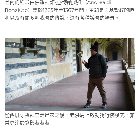
堂內的壁畫由佛羅裡諾·迪·博納奧托（Andrea di
Bonaiuto）畫於1365年至1367年間。主題是與基督教的勝
利以及有關多明我會的傳說，還有各種議會的場景。
從西班牙禮拜堂走出來之後，老洪馬上啟動獨行俠模式，非
常專注於錄影👍👍👍