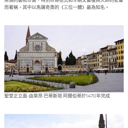
無價的藝術珍寶，特別以哥德式和早期文藝復興大師的壁畫
而著稱，其中以馬薩奇奧的《三位一體》最為知名。
聖堂正立面-由萊昂·巴蒂斯塔·阿爾伯蒂於1470年完成