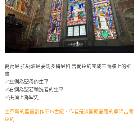
喬萬尼·托納波尼委託多梅尼科·吉蘭達約完成三面牆上的壁
畫
✅左側為聖母的生平
✅右側為聖若翰洗者的生平
✅拱頂上為聖史
主祭壇的壁畫創作于15世紀，作者是米開朗基羅的導師吉蘭
達約