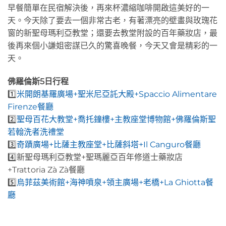
早餐簡單在民宿解決後，再來杯濃縮咖啡開啟這美好的一
天。今天除了要去一個非常古老，有著漂亮的壁畫與玫瑰花
窗的新聖母瑪利亞教堂；還要去教堂附設的百年藥妝店，最
後再來個小謙姐密謀已久的驚喜晚餐，今天又會是精彩的一
天。
佛羅倫斯5日行程
1️⃣
米開朗基羅廣場+聖米尼亞託大殿+Spaccio Alimentare
Firenze餐廳
2️⃣
聖母百花大教堂+喬托鐘樓+主教座堂博物館+佛羅倫斯聖
若翰洗者洗禮堂
3️⃣
奇蹟廣場+比薩主教座堂+比薩斜塔+Il Canguro餐廳
4️⃣新聖母瑪利亞教堂+聖瑪麗亞百年修道士藥妝店
+Trattoria Zà Zà餐廳
5️⃣
烏菲茲美術館+海神噴泉+領主廣場+老橋+La Ghiotta餐
廳