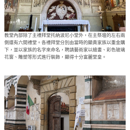
教堂內部除了主禮拜堂托納波尼小堂外，在主祭壇的左右兩
側還有六間禮堂。各禮拜堂分別由當時的顯貴家族以重金購
下，並以家族的名字來命名，聘請藝術家以繪畫、彩色玻璃
花窗、雕塑等形式進行裝飾，顯得十分富麗堂皇。