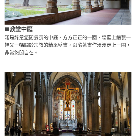
教堂中庭
🟫
滿是綠意悠閒氣氛的中庭，方方正正的一圈，牆壁上繪製一
幅又一幅關於宗教的精采壁畫，跟隨著畫作漫漫走上一圈，
非常悠閒自在。