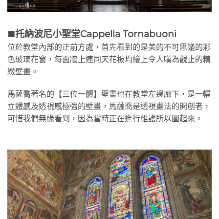
托納波尼小聖堂Cappella Tornabuoni
🟫
位於教堂內部的正前方處，首先看到的是美的不可思議的彩
色玻璃花窗，每面牆上連同天花板均繪上令人嘆為觀止的精
緻壁畫。
馬薩喬著名的【三位一體】壁畫也在教堂左邊廊下，是一幅
立體感及透視感極強的壁畫，馬薩喬是透視畫法的開創者，
可惜我們無緣看到，因為當時正在進行維護所以圍起來。