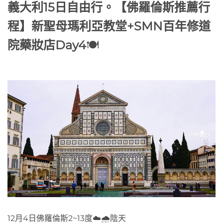
義大利15日自由行。【佛羅倫斯推薦行
程】新聖母瑪利亞教堂+SMN百年修道
院藥妝店Day4
🍽️
12月4日佛羅倫斯2~13度☁️🌧️陰天