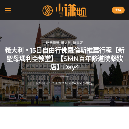
Skip
to
主站
content
吃吃滴玩
,
義大利
,
逗逗遊
義大利。15日自由行佛羅倫斯推薦行程【新
聖母瑪利亞教堂】【SMN百年修道院藥妝
店】Day4
POSTED ON
2023-12-04
BY
小謙姐