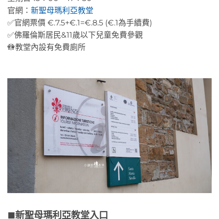
官網：
新聖母瑪利亞教堂
✅官網票價 €.7.5+€.1=€.8.5 (€.1為手續費)
✅佛羅倫斯居民&11歲以下兒童免費參觀
🚻教堂內設有免費廁所
新聖母瑪利亞教堂入口
🟫