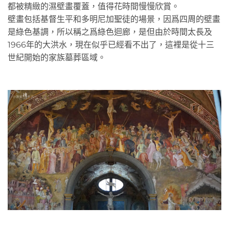
都被精緻的濕壁畫覆蓋，值得花時間慢慢欣賞。
壁畫包括基督生平和多明尼加聖徒的場景，因爲四周的壁畫
是綠色基調，所以稱之爲綠色迴廊，是但由於時間太長及
1966年的大洪水，現在似乎已經看不出了，這裡是從十三
世紀開始的家族墓葬區域。