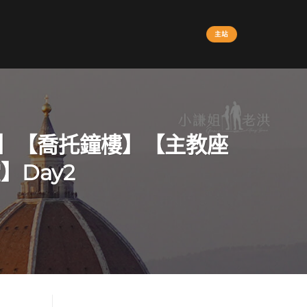
主站
堂】【喬托鐘樓】【主教座
Day2