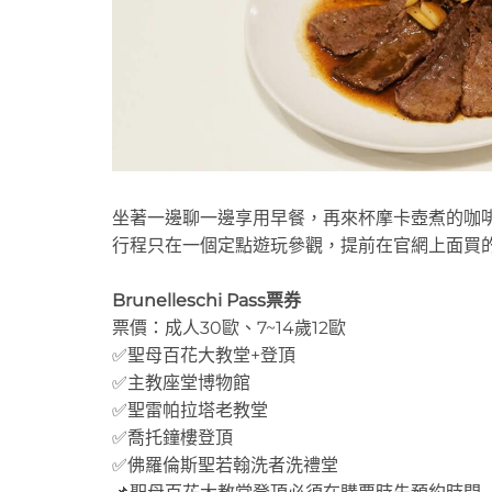
坐著一邊聊一邊享用早餐，再來杯摩卡壺煮的咖
行程只在一個定點遊玩參觀，提前在官網上面買
Brunelleschi Pass票券
票價：成人30歐、7~14歲12歐
✅聖母百花大教堂+登頂
✅主教座堂博物館
✅聖雷帕拉塔老教堂
✅喬托鐘樓登頂
✅佛羅倫斯聖若翰洗者洗禮堂