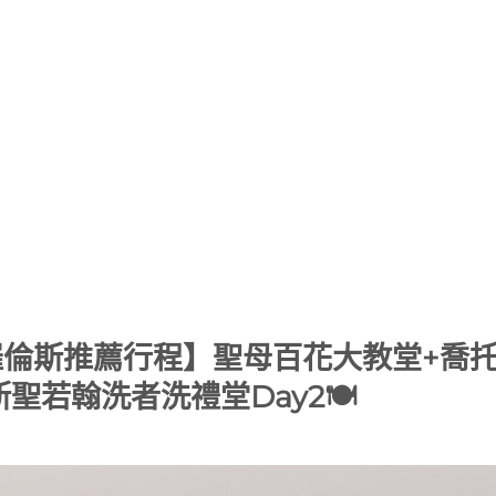
佛羅倫斯推薦行程】聖母百花大教堂+喬
聖若翰洗者洗禮堂Day2🍽️