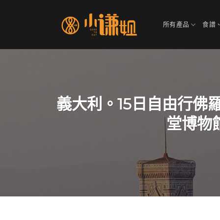
Skip
to
所有產品
食譜
content
義大利。15日自由行佛
堂博物