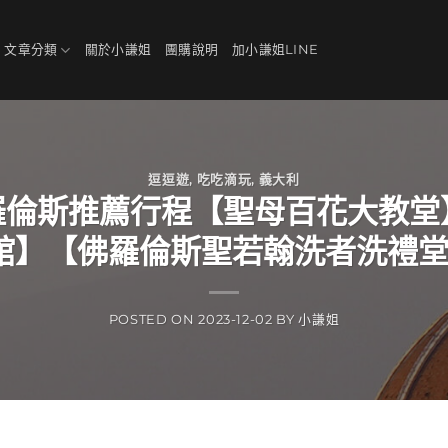
、文章分類
關於小謙姐
團購說明
加小謙姐LINE
逗逗遊
,
吃吃滴玩
,
義大利
羅倫斯推薦行程【聖母百花大教
館】【佛羅倫斯聖若翰洗者洗禮堂】
POSTED ON
2023-12-02
BY
小謙姐