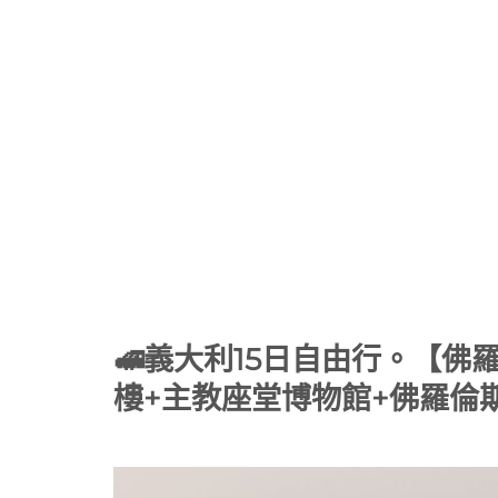
🚅義大利15日自由行。【
樓+主教座堂博物館+佛羅倫斯