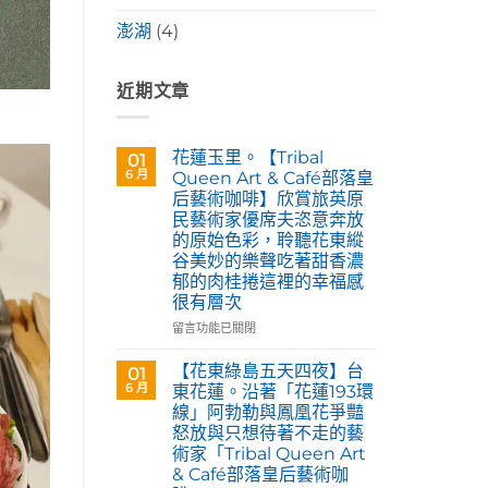
澎湖
(4)
近期文章
花蓮玉里。【Tribal
01
6 月
Queen Art & Café部落皇
后藝術咖啡】欣賞旅英原
民藝術家優席夫恣意奔放
的原始色彩，聆聽花東縱
谷美妙的樂聲吃著甜香濃
郁的肉桂捲這裡的幸福感
很有層次
在
留言功能已關閉
〈花
蓮
【花東綠島五天四夜】台
01
玉
6 月
東花蓮。沿著「花蓮193環
里。
線」阿勃勒與鳳凰花爭豔
【Tribal
怒放與只想待著不走的藝
Queen
術家「Tribal Queen Art
Art
& Café部落皇后藝術咖
&