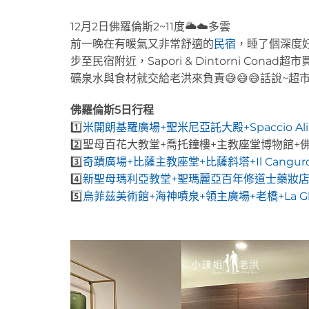
12月2日佛羅倫斯2~11度🌥️☁️多雲
前一晚在有暖氣又非常舒適的
民宿
，睡了個深度
步至民宿附近，Sapori & Dintorni C
礦泉水與食材就交給老洪來負責😅😅😅話說~
佛羅倫斯5日行程
1️⃣
米開朗基羅廣場+聖米尼亞託大殿+Spaccio Alime
2️⃣聖母百花大教堂+喬托鐘樓+主教座堂博物館
3️⃣
奇蹟廣場+比薩主教座堂+比薩斜塔+Il Cangur
4️⃣
新聖母瑪利亞教堂+聖瑪麗亞百年修道士藥妝店+Trat
5️⃣
烏菲茲美術館+海神噴泉+領主廣場+老橋+La Gh