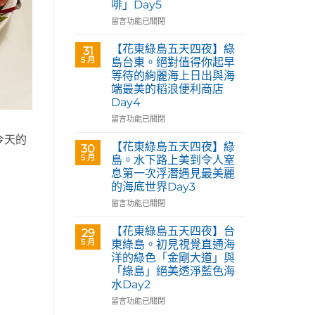
啡」Day5
Café
部
在
留言功能已關閉
落
〈【花
皇
東
【花東綠島五天四夜】綠
31
后
綠
5 月
島台東。絕對值得你起早
藝
島
等待的絢麗海上日出與海
術
五
咖
端最美的稻浪便利商店
天
啡】
Day4
四
欣
夜】
在
留言功能已關閉
賞
台
〈【花
旅
今天的
東
東
【花東綠島五天四夜】綠
30
英
花
綠
5 月
島。水下路上美到令人窒
原
蓮。
島
民
息第一次浮潛遇見最美麗
沿
五
藝
的海底世界Day3
著
天
術
「花
四
在
留言功能已關閉
家
蓮
夜】
〈【花
優
193
綠
東
【花東綠島五天四夜】台
席
29
環
島
綠
5 月
夫
東綠島。初見視覺直通海
線」
台
島
恣
洋的綠色「金剛大道」與
阿
東。
五
意
「綠島」絕美透淨藍色海
勃
絕
天
奔
水Day2
勒
對
四
放
與
值
夜】
在
留言功能已關閉
的
鳳
得
綠
〈【花
原