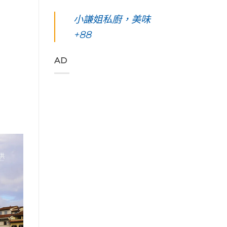
凰
你
島。
東
始
花
起
水
綠
小謙姐私廚，美味
色
爭
早
下
島
彩，
豔
等
路
+88
五
聆
怒
待
上
天
聽
放
的
美
四
花
與
絢
到
夜】
AD
東
只
麗
令
台
縱
想
海
人
東
谷
待
上
窒
綠
美
著
日
息
島。
妙
不
出
第
初
的
走
與
一
見
樂
的
海
次
視
聲
藝
端
浮
覺
吃
術
最
潛
直
著
家
美
遇
通
甜
「Tribal
的
見
海
香
Queen
稻
最
洋
濃
Art
浪
美
的
郁
&
便
麗
綠
的
Café
利
的
色
肉
部
商
海
「金
桂
落
店
底
剛
捲
皇
Day4〉
世
大
這
后
中
界
道」
裡