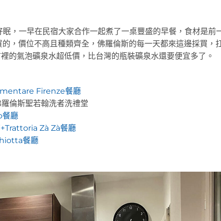
好眠，一早在民宿大家合作一起煮了一桌豐盛的早餐，食材是前
onad超市買的，價位不高且種類齊全，佛羅倫斯的每一天都來這邊採買，
超市裡的氣泡礦泉水超低價，比台灣的瓶裝礦泉水還要便宜多了。
ntare Firenze餐廳
+佛羅倫斯聖若翰洗者洗禮堂
o餐廳
toria Zà Zà餐廳
iotta餐廳