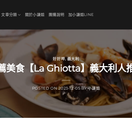
、文章分類
關於小謙姐
團購說明
加小謙姐LINE
好好呷
,
義大利
美食【La Ghiotta】義大利
POSTED ON
2023-12-05
BY
小謙姐