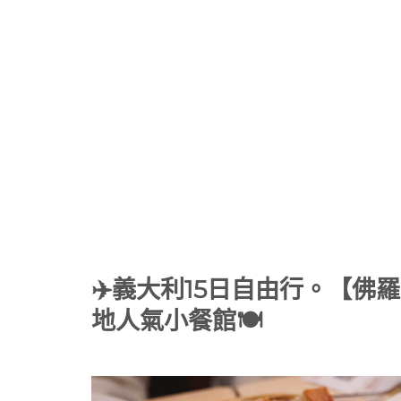
✈️義大利15日自由行。【佛羅
地人氣小餐館🍽️