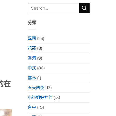
分類
異國
(23)
花蓮
(8)
香港
(9)
中式
(86)
雲林
(1)
的在
五天四夜
(13)
小謙姐好拌伴
(13)
台中
(10)