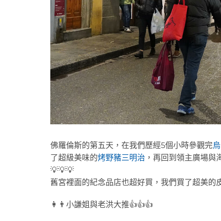
佛羅倫斯的第五天，在我們歷經5個小時參觀完
烏
了超級美味的
烤野豬三明治
，再回到領主廣場與
💡💡💡
舊宮裡面的紀念品店也超好買，我們買了超美的
👩👨小謙姐與老洪大推👍👍👍