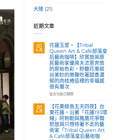
大陸
(21)
近期文章
花蓮玉里。【Tribal
01
6 月
Queen Art & Café部落皇
后藝術咖啡】欣賞旅英原
民藝術家優席夫恣意奔放
的原始色彩，聆聽花東縱
谷美妙的樂聲吃著甜香濃
郁的肉桂捲這裡的幸福感
很有層次
在
留言功能已關閉
〈花
蓮
【花東綠島五天四夜】台
01
玉
6 月
東花蓮。沿著「花蓮193環
里。
線」阿勃勒與鳳凰花爭豔
【Tribal
怒放與只想待著不走的藝
Queen
術家「Tribal Queen Art
Art
& Café部落皇后藝術咖
&