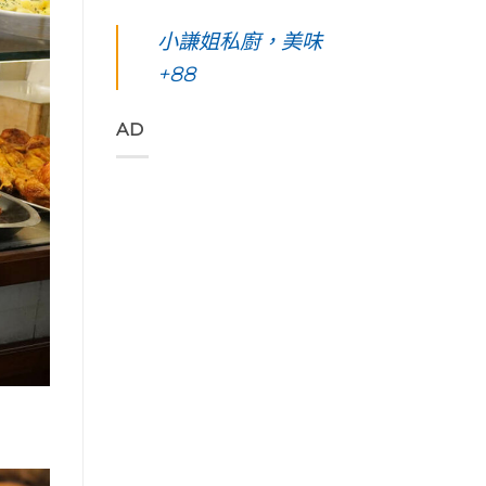
凰
你
島。
東
始
花
起
水
綠
小謙姐私廚，美味
色
爭
早
下
島
彩，
豔
等
路
+88
五
聆
怒
待
上
天
聽
放
的
美
四
花
與
絢
到
夜】
AD
東
只
麗
令
台
縱
想
海
人
東
谷
待
上
窒
綠
美
著
日
息
島。
妙
不
出
第
初
的
走
與
一
見
樂
的
海
次
視
聲
藝
端
浮
覺
吃
術
最
潛
直
著
家
美
遇
通
甜
「Tribal
的
見
海
香
Queen
稻
最
洋
濃
Art
浪
美
的
郁
&
便
麗
綠
的
Café
利
的
色
肉
部
商
海
「金
桂
落
店
底
剛
捲
皇
Day4〉
世
大
這
后
中
界
道」
裡