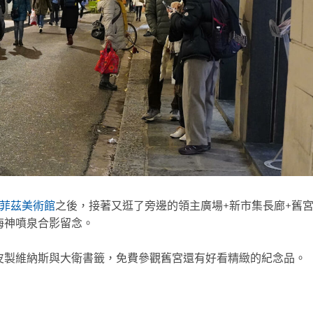
菲茲美術館
之後，接著又逛了旁邊的領主廣場+新市集長廊+舊
海神噴泉合影留念。
皮製維納斯與大衛書籤，免費參觀舊宮還有好看精緻的紀念品。