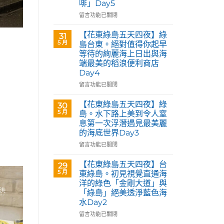
啡」Day5
Café
部
在
留言功能已關閉
落
〈【花
皇
東
【花東綠島五天四夜】綠
31
后
綠
5 月
島台東。絕對值得你起早
藝
島
等待的絢麗海上日出與海
術
五
咖
端最美的稻浪便利商店
天
啡】
Day4
四
欣
夜】
在
留言功能已關閉
賞
台
〈【花
旅
東
東
【花東綠島五天四夜】綠
30
英
花
綠
5 月
島。水下路上美到令人窒
原
蓮。
島
民
息第一次浮潛遇見最美麗
沿
五
藝
的海底世界Day3
著
天
術
「花
四
在
留言功能已關閉
家
蓮
夜】
〈【花
優
193
綠
東
【花東綠島五天四夜】台
席
29
環
島
綠
5 月
夫
東綠島。初見視覺直通海
線」
台
島
恣
洋的綠色「金剛大道」與
阿
東。
五
意
「綠島」絕美透淨藍色海
勃
絕
天
奔
水Day2
勒
對
四
放
與
值
夜】
在
留言功能已關閉
的
鳳
得
綠
〈【花
原