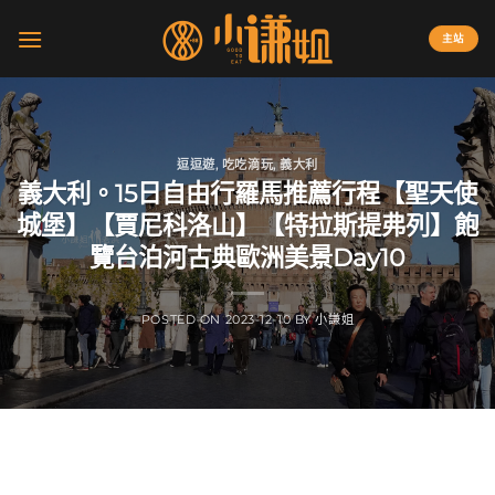
Skip
to
主站
content
逗逗遊
,
吃吃滴玩
,
義大利
義大利。15日自由行羅馬推薦行程【聖天使
城堡】【賈尼科洛山】【特拉斯提弗列】飽
覽台泊河古典歐洲美景Day10
POSTED ON
2023-12-10
BY
小謙姐