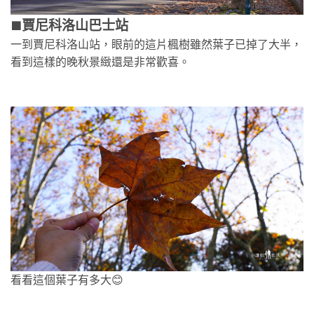
賈尼科洛山巴士站
🟫
一到賈尼科洛山站，眼前的這片楓樹雖然葉子已掉了大半，
看到這樣的晚秋景緻還是非常歡喜。
看看這個葉子有多大😊