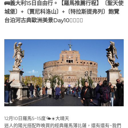
🚌義大利15日自由行。【羅馬推薦行程】〔聖天使
城堡〕+〔賈尼科洛山〕+〔特拉斯提弗列〕飽覽
台泊河古典歐洲美景Day10🚶‍♂️🚶‍♀️
12月10日羅馬5~15度🌤️☀️大晴天
迷人的陽光搭配昨晚買的經典羅馬薄比薩，還有還有~我們