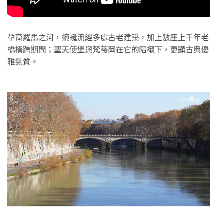
孕育羅馬之河，蜿蜒流經多處古老建築，加上數座上千年老
橋橫跨期間；聖天使堡與梵蒂岡在它的陪襯下，更顯古典優
雅氣質。