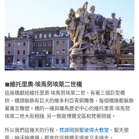
維托里奧·埃馬努埃萊二世橋
🟫
這座橋獻給維托里奧·埃馬努埃萊二世，有著三個巨型橋
拱，橋頭裝飾有巨大的維多利亞青銅雕像，每個橋墩都裝飾
著寓言雕塑。橋的一邊與羅馬歷史中心的維托里奧·埃馬努
埃萊二世大街相接, 另一側是博爾戈區和梵蒂岡城。
所以我們這幾天的行程，
梵諦岡
與
聖彼得大教堂
、聖天使
堡、納沃納廣場，都會在這條橋走過來又走過去。