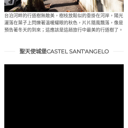
台泊河畔的行道樹無敵美，樹枝放鬆似的垂掛在河岸，陽光
灑落在葉子上閃爍著溫暖耀眼的秋色，片片隨風飄落，像是
預告著冬天的到來；這應該是這趟旅行中最美的行道樹了。
聖天使城堡CASTEL SANT'ANGELO