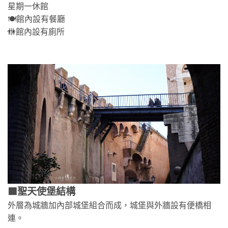
星期一休館
🍽️館內設有餐廳
🚻館內設有廁所
🟫聖天使堡結構
外層為城牆加內部城堡組合而成，城堡與外牆設有便橋相
連。