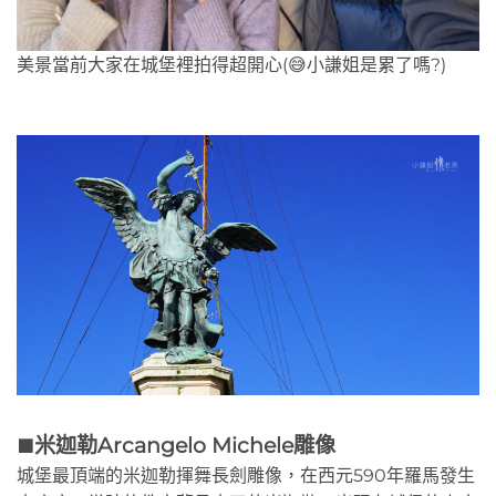
美景當前大家在城堡裡拍得超開心(😅小謙姐是累了嗎?)
米迦勒Arcangelo Michele雕像
🟫
城堡最頂端的米迦勒揮舞長劍雕像，在西元590年羅馬發生