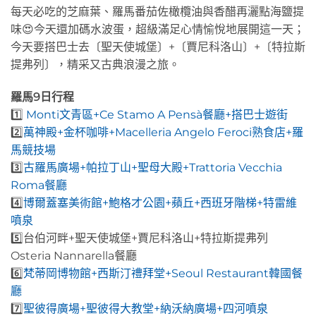
每天必吃的芝麻葉、羅馬番茄佐橄欖油與香醋再灑點海鹽提
味😍今天還加碼水波蛋，超級滿足心情愉悅地展開這一天；
今天要搭巴士去〔聖天使城堡〕+〔賈尼科洛山〕+〔特拉斯
提弗列〕，精采又古典浪漫之旅。
羅馬9日行程
1️⃣
Monti文青區+Ce Stamo A Pensà餐廳+搭巴士遊街
2️⃣
萬神殿+金杯咖啡+Macelleria Angelo Feroci熟食店+羅
馬競技場
3️⃣
古羅馬廣場+帕拉丁山+聖母大殿+Trattoria Vecchia
Roma餐廳
4️⃣
博爾蓋塞美術館+鮑格才公園+蘋丘+西班牙階梯+特雷維
噴泉
5️⃣台伯河畔+聖天使城堡+賈尼科洛山+特拉斯提弗列
Osteria Nannarella餐廳
6️⃣
梵蒂岡博物館+西斯汀禮拜堂+Seoul Restaurant韓國餐
廳
7️⃣
聖彼得廣場+聖彼得大教堂+納沃納廣場+四河噴泉