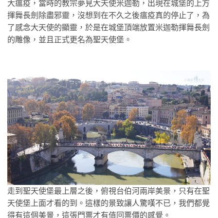
大瘟疫，當時的教宗夢見大天使米迦勒，出現在城堡的上方
揮舞長劍除盡邪靈，沒想到在不久之後瘟疫真的停止了，為
了感念大天使的顯靈，於是在城堡頂端放置米迦勒揮舞長劍
的雕像，並且正式更名為聖天使堡。
走到聖天使堡最上層之後，俯視台伯河兩岸美景，只有在聖
天使堡上面才看的到。這樣的景致讓人驚嘆不已，我們都覺
得有這個美景，這張門票才有值回票價的感覺。