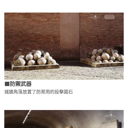
🟫防禦武器
城牆角落放置了防禦用的投擊圓石