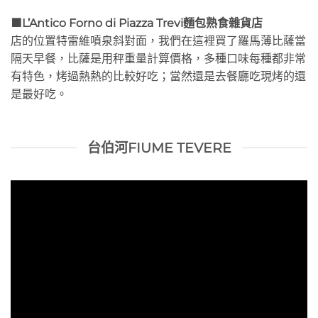
🟫L’Antico Forno di Piazza Trevi麵包熟食雜貨店
店的位置特雷維噴泉斜對面，我們在這裡買了羅馬薄比薩當
隔天早餐，比薩是用秤重量計算價格，多種口味每種都非常
有特色，烤過熱熱的比較好吃；當然還是去餐廳吃現烤的還
是最好吃。
台伯河FIUME TEVERE