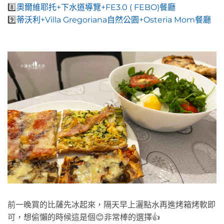
8️⃣
奧爾維耶托+下水道導覽+FE3.0 ( FEBO)餐廳
9️⃣
蒂沃利+Villa Gregoriana自然公園+Osteria Mom餐廳
前一晚買的比薩先冰起來，隔天早上灑點水再進烤箱烤軟即
可，想偷懶的時候這是個😊非常棒的選擇👍