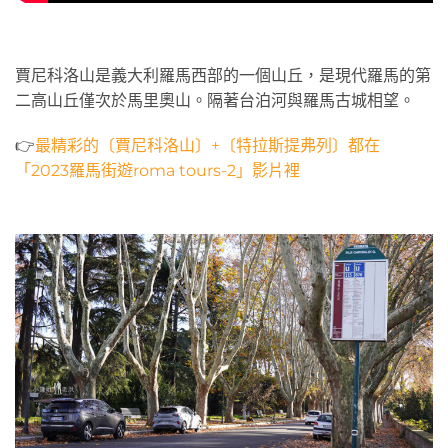
賈尼科洛山是義大利羅馬西部的一個山丘，是現代羅馬的第
二高山丘僅次於馬里奧山。隔著台泊河與羅馬古城相望。
👉
最精彩的〔賈尼科洛山〕+〔特拉斯提弗列〕都在
「2023羅馬街遊roma tours-2」影片裡