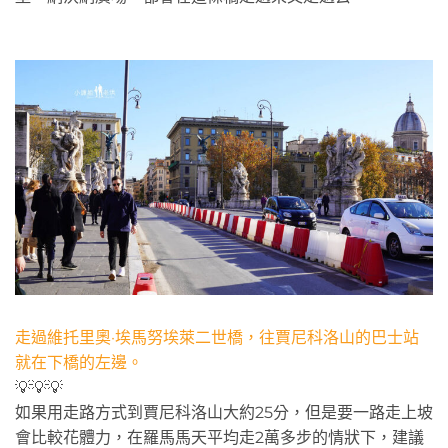
走過維托里奧·埃馬努埃萊二世橋，往賈尼科洛山的巴士站
就在下橋的左邊。
💡💡💡
如果用走路方式到賈尼科洛山大約25分，但是要一路走上坡
會比較花體力，在羅馬馬天平均走2萬多步的情狀下，建議