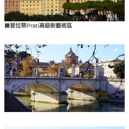
🟫普拉蒂Prati高級新藝術區