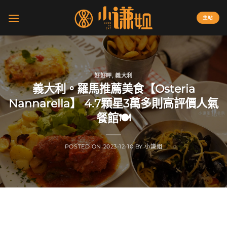
Skip
to
主站
content
好好呷
,
義大利
義大利。羅馬推薦美食【Osteria
Nannarella】 4.7顆星3萬多則高評價人氣
餐館🍽️
POSTED ON
2023-12-10
BY
小謙姐