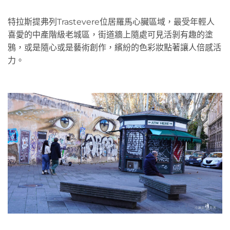
特拉斯提弗列Trastevere位居羅馬心臟區域，最受年輕人
喜愛的中產階級老城區，街道牆上隨處可見活剝有趣的塗
鴉，或是隨心或是藝術創作，繽紛的色彩妝點著讓人倍感活
力。