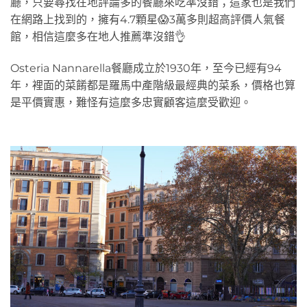
廳，只要尋找在地評論多的餐廳來吃準沒錯；這家也是我們
在網路上找到的，擁有4.7顆星😱3萬多則超高評價人氣餐
館，相信這麼多在地人推薦準沒錯👌
Osteria Nannarella餐廳成立於1930年，至今已經有94
年，裡面的菜餚都是羅馬中產階級最經典的菜系，價格也算
是平價實惠，難怪有這麼多忠實顧客這麼受歡迎。