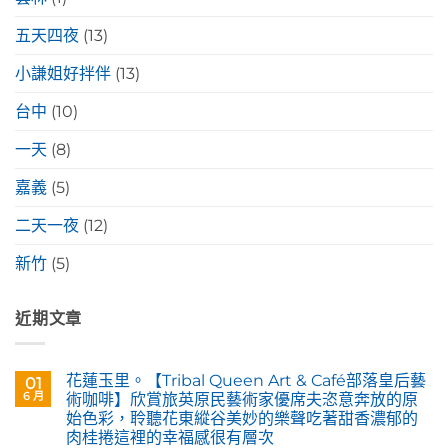
五天四夜
(13)
小謙姐好拌伴
(13)
台中
(10)
一天
(8)
嘉義
(5)
二天一夜
(12)
新竹
(5)
近期文章
花蓮玉里。【Tribal Queen Art & Café部落皇后藝
01
6 月
術咖啡】欣賞旅英原民藝術家優席夫恣意奔放的原
始色彩，聆聽花東縱谷美妙的樂聲吃著甜香濃郁的
肉桂捲這裡的幸福感很有層次