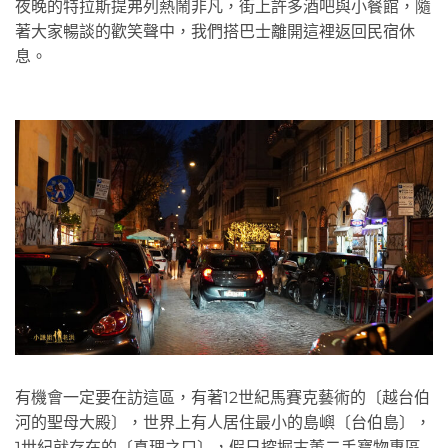
夜晚的特拉斯提弗列熱鬧非凡，街上許多酒吧與小餐館，隨
著大家暢談的歡笑聲中，我們搭巴士離開這裡返回民宿休
息。
有機會一定要在訪這區，有著12世紀馬賽克藝術的〔越台伯
河的聖母大殿〕，世界上有人居住最小的島嶼〔台伯島〕，
1世紀就存在的〔真理之口〕，假日挖掘古董二手寶物專區