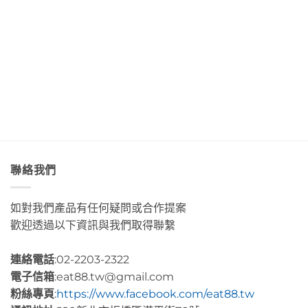
&
「綠
界
香
店
Café
島」
Day3〉
濃
Day4〉
部
絕
中
郁
中
落
美
的
皇
透
肉
后
淨
桂
藝
藍
捲
術
色
這
咖
海
裡
啡」
水
的
Day5〉
Day2〉
幸
中
中
福
感
很
聯絡我們
有
層
次〉
如對我們產品有任何疑問或合作提案
中
歡迎透過以下資訊與我們取得聯繫
連絡電話
:02-2203-2322
電子信箱
:eat88.tw@gmail.com
粉絲專頁
:
https://www.facebook.com/eat88.tw