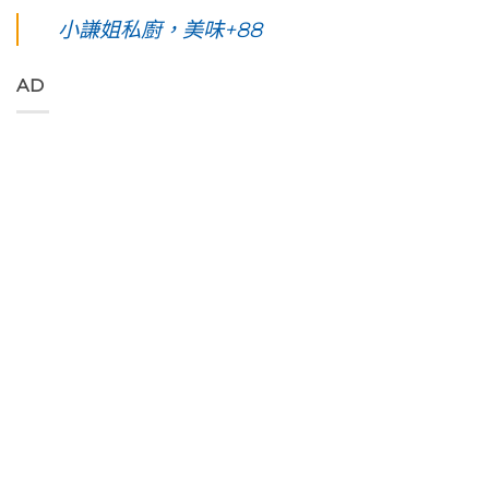
東
夜】
家
絕
線」
綠
綠
小謙姐私廚，美味+88
優
對
阿
島
島。
席
值
勃
五
水
夫
得
勒
天
下
恣
你
與
AD
四
路
意
起
鳳
夜】
上
奔
早
凰
台
美
放
等
花
東
到
的
待
爭
綠
令
原
的
豔
島。
人
始
絢
怒
初
窒
色
麗
放
見
息
彩，
海
與
視
第
聆
上
只
覺
一
聽
日
想
直
次
花
出
待
通
浮
東
與
著
海
潛
縱
海
不
洋
遇
谷
端
走
的
見
美
最
的
綠
最
妙
美
藝
色
美
的
的
術
「金
麗
樂
稻
家
剛
的
聲
浪
「Tribal
大
海
吃
便
Queen
道」
底
著
利
Art
與
世
甜
商