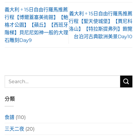
義大利。15日自由行羅馬推薦
義大利。15日自由行羅馬推薦
行程【博爾蓋塞美術館】【鮑
行程【聖天使城堡】【賈尼科
格才公園】【蘋丘】【西班牙
洛山】【特拉斯提弗列】飽覽
階梯】貝尼尼如神一般的大理
台泊河古典歐洲美景Day10
石雕刻Day9
分類
食譜
(110)
三天二夜
(20)