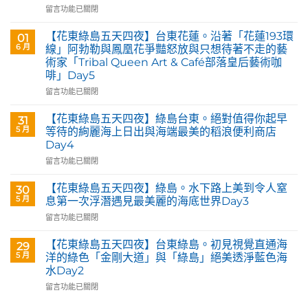
在
留言功能已關閉
〈花
蓮
【花東綠島五天四夜】台東花蓮。沿著「花蓮193環
01
玉
6 月
線」阿勃勒與鳳凰花爭豔怒放與只想待著不走的藝
里。
術家「Tribal Queen Art & Café部落皇后藝術咖
【Tribal
啡」Day5
Queen
Art
在
留言功能已關閉
&
〈【花
Café
東
【花東綠島五天四夜】綠島台東。絕對值得你起早
31
部
綠
5 月
等待的絢麗海上日出與海端最美的稻浪便利商店
落
島
Day4
皇
五
后
在
天
留言功能已關閉
藝
〈【花
四
術
東
夜】
【花東綠島五天四夜】綠島。水下路上美到令人窒
30
咖
綠
台
5 月
息第一次浮潛遇見最美麗的海底世界Day3
啡】
島
東
在
留言功能已關閉
欣
五
花
〈【花
賞
天
蓮。
東
旅
四
沿
【花東綠島五天四夜】台東綠島。初見視覺直通海
29
綠
英
夜】
著
5 月
洋的綠色「金剛大道」與「綠島」絕美透淨藍色海
島
原
綠
「花
水Day2
五
民
島
蓮
在
天
留言功能已關閉
藝
台
193
〈【花
四
術
東。
環