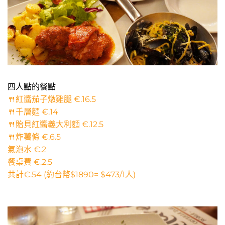
四人點的餐點
🍴紅醬茄子燉雞腿 €.16.5
🍴千層麵 €.14
🍴貽貝紅醬義大利麵 €.12.5
🍴炸薯條 €.6.5
氣泡水 €.2
餐桌費 €.2.5
共計€.54 (約台幣$1890= $473/1人)