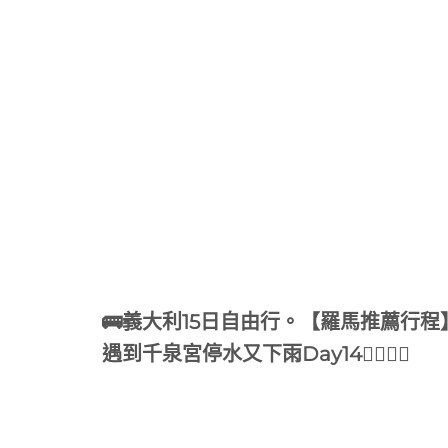
🚌義大利15日自由行。【羅馬推薦行程】
遇到千泉宮停水又下雨Day14🚶‍♂️🚶‍♀️