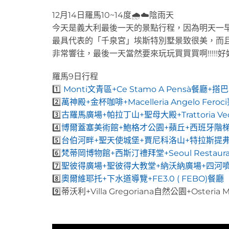
12月14日羅馬10~14度🌧️☁️陰雨天
今天是義大利最後一天的景點行程，因為明天一早就
最具代表的「千泉宮」埃斯特別墅景致很美，而且
非常響往，最後一天當然要來玩玩買買買啊!!!!!
羅馬9日行程
1️⃣
Monti文青區+Ce Stamo A Pensà餐廳+
2️⃣
萬神殿+金杯咖啡+Macelleria Angelo Fe
3️⃣
古羅馬廣場+帕拉丁山+聖母大殿+Trattoria Vec
4️⃣
博爾蓋塞美術館+鮑格才公園+蘋丘+西班牙階
5️⃣
台伯河畔+聖天使城堡+賈尼科洛山+特拉斯提弗列Ost
6️⃣
梵蒂岡博物館+西斯汀禮拜堂+Seoul Restaur
7️⃣
聖彼得廣場+聖彼得大教堂+納沃納廣場+四河
8️⃣
奧爾維耶托+下水道導覽+FE3.0 ( FEBO)餐廳
9️⃣蒂沃利+Villa Gregoriana自然公園+Osteri