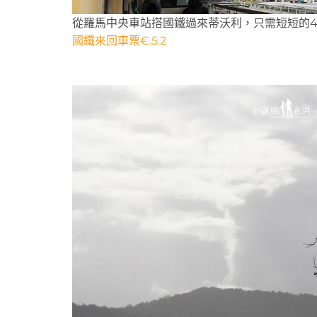
從羅馬中央車站搭國鐵過來蒂沃利，只需短短的4
國鐵來回車票€.5.2