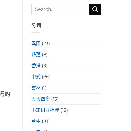
分類
異國
(23)
花蓮
(8)
香港
(9)
中式
(86)
雲林
(1)
不巧的
五天四夜
(13)
小謙姐好拌伴
(13)
台中
(10)