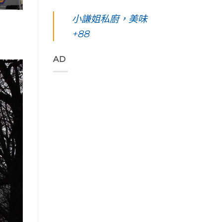
凰
你
島。
東
始
花
起
水
綠
小謙姐私廚，美味
色
爭
早
下
島
彩，
豔
等
路
+88
五
聆
怒
待
上
天
聽
放
的
美
四
花
與
絢
到
夜】
AD
東
只
麗
令
台
縱
想
海
人
東
谷
待
上
窒
綠
美
著
日
息
島。
妙
不
出
第
初
的
走
與
一
見
樂
的
海
次
視
聲
藝
端
浮
覺
吃
術
最
潛
直
著
家
美
遇
通
甜
「Tribal
的
見
海
香
Queen
稻
最
洋
濃
Art
浪
美
的
郁
&
便
麗
綠
的
Café
利
的
色
肉
部
商
海
「金
桂
落
店
底
剛
捲
皇
Day4〉
世
大
這
后
中
界
道」
裡