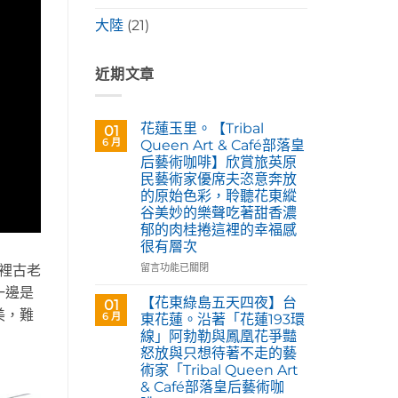
大陸
(21)
近期文章
花蓮玉里。【Tribal
01
6 月
Queen Art & Café部落皇
后藝術咖啡】欣賞旅英原
民藝術家優席夫恣意奔放
的原始色彩，聆聽花東縱
谷美妙的樂聲吃著甜香濃
郁的肉桂捲這裡的幸福感
很有層次
在
留言功能已關閉
區裡古老
〈花
一邊是
蓮
【花東綠島五天四夜】台
01
玉
美，難
6 月
東花蓮。沿著「花蓮193環
里。
線」阿勃勒與鳳凰花爭豔
【Tribal
怒放與只想待著不走的藝
Queen
術家「Tribal Queen Art
Art
& Café部落皇后藝術咖
&