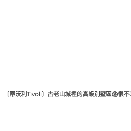
〔蒂沃利Tivoli〕古老山城裡的高級別墅區😱很