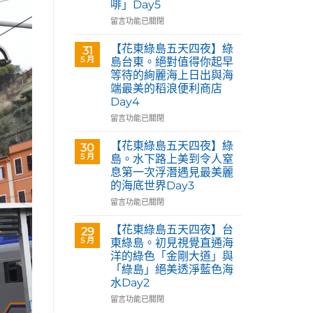
啡」Day5
Café
部
在
留言功能已關閉
落
〈【花
皇
東
【花東綠島五天四夜】綠
31
后
綠
5 月
島台東。絕對值得你起早
藝
島
等待的絢麗海上日出與海
術
五
咖
端最美的稻浪便利商店
天
啡】
Day4
四
欣
夜】
在
留言功能已關閉
賞
台
〈【花
旅
東
東
【花東綠島五天四夜】綠
30
英
花
綠
5 月
島。水下路上美到令人窒
原
蓮。
島
民
息第一次浮潛遇見最美麗
沿
五
藝
的海底世界Day3
著
天
術
「花
四
在
留言功能已關閉
家
蓮
夜】
〈【花
優
193
綠
東
【花東綠島五天四夜】台
席
29
環
島
綠
5 月
夫
東綠島。初見視覺直通海
線」
台
島
恣
洋的綠色「金剛大道」與
阿
東。
五
意
「綠島」絕美透淨藍色海
勃
絕
天
奔
水Day2
勒
對
四
放
與
值
夜】
在
留言功能已關閉
的
鳳
得
綠
〈【花
原