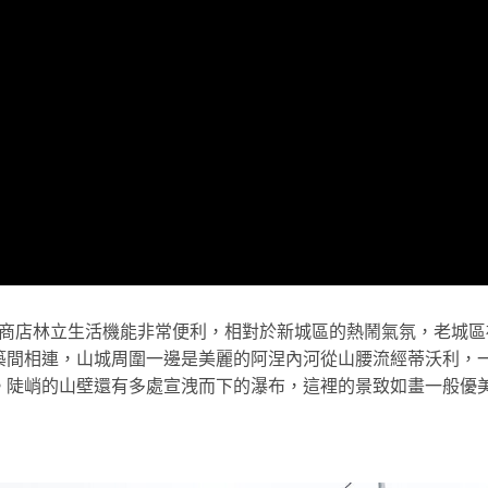
城區商店林立生活機能非常便利，相對於新城區的熱鬧氣氛，老城
築間相連，山城周圍一邊是美麗的阿涅內河從山腰流經蒂沃利，
。陡峭的山壁還有多處宣洩而下的瀑布，這裡的景致如畫一般優