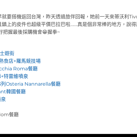
要搭機返回台灣，昨天透過旅伴回報，她前一天來蒂沃利Tivo
鎮上的皮件也超級平價巴拉巴啦…….真是個非常棒的地方，說得
好好把握最後採購機會😁握拳~
搭巴士遊街
roci熟食店+羅馬競技場
chia Roma餐廳
梯+特雷維噴泉
eria Nannarella餐廳
ant韓國餐廳
噴泉
a Mom餐廳