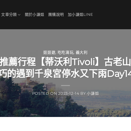
、文章分類
關於小謙姐
團購說明
加小謙姐LINE
逗逗遊
,
吃吃滴玩
,
義大利
推薦行程【蒂沃利Tivoli】古老
巧的遇到千泉宮停水又下雨Day1
POSTED ON
2023-12-14
BY
小謙姐