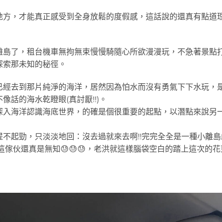
方，才能真正感受到全身放鬆的度假感，這話說的還真有點道理
離島了，租台機車無拘無束慢慢騎隨心所欲漫漫玩，不急著景點
探索那未知的秘徑。
已經去到那片純淨的海洋，居然因為怕水而沒有勇氣下下水玩，
不像話的海水乾瞪眼(真討厭!!)。
深入海洋認識海底世界，的確是個很重要的起點，以潛點來說另
不起勁，只淡淡地回：沒去過就來去啊!!完完全全是一種小離島
傢伙還真是無知😓😓😓，老洪就這樣腦袋空白的踏上這次的