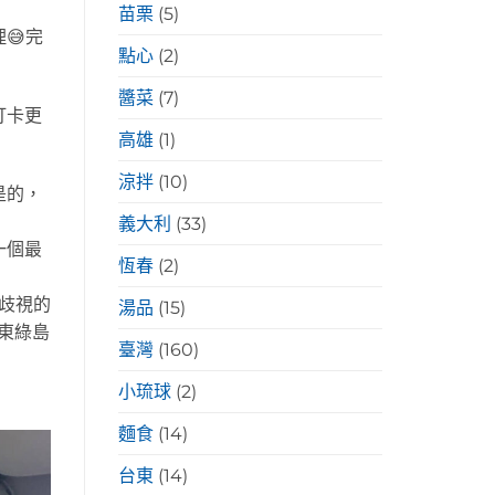
苗栗
(5)
😅完
點心
(2)
醬菜
(7)
打卡更
高雄
(1)
涼拌
(10)
是的，
義大利
(33)
一個最
恆春
(2)
歧視的
湯品
(15)
花東綠島
臺灣
(160)
小琉球
(2)
麵食
(14)
台東
(14)