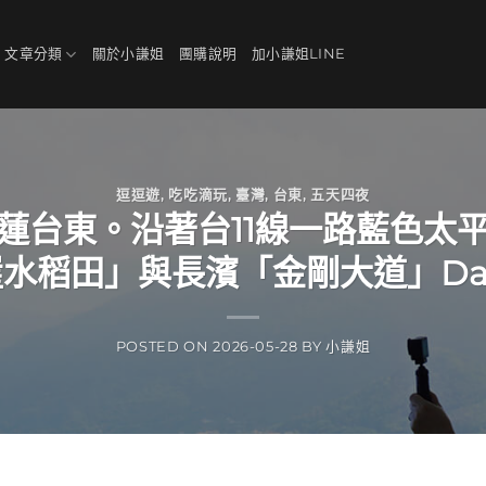
、文章分類
關於小謙姐
團購說明
加小謙姐LINE
逗逗遊
,
吃吃滴玩
,
臺灣
,
台東
,
五天四夜
蓮台東。沿著台11線一路藍色太
水稻田」與長濱「金剛大道」Da
POSTED ON
2026-05-28
BY
小謙姐