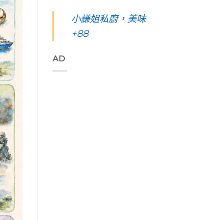
凰
你
島。
東
始
花
起
水
綠
小謙姐私廚，美味
色
爭
早
下
島
彩，
豔
等
路
+88
五
聆
怒
待
上
天
聽
放
的
美
四
花
與
絢
到
夜】
AD
東
只
麗
令
台
縱
想
海
人
東
谷
待
上
窒
綠
美
著
日
息
島。
妙
不
出
第
初
的
走
與
一
見
樂
的
海
次
視
聲
藝
端
浮
覺
吃
術
最
潛
直
著
家
美
遇
通
甜
「Tribal
的
見
海
香
Queen
稻
最
洋
濃
Art
浪
美
的
郁
&
便
麗
綠
的
Café
利
的
色
肉
部
商
海
「金
桂
落
店
底
剛
捲
皇
Day4〉
世
大
這
后
中
界
道」
裡