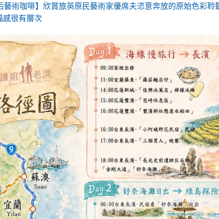
Café部落皇后藝術咖啡】欣賞旅英原民藝術家優席夫恣意奔放的原始色彩
福感很有層次