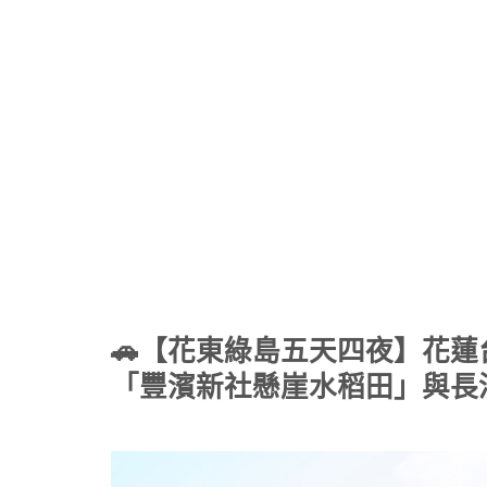
🚗【花東綠島五天四夜】花蓮
「豐濱新社懸崖水稻田」與長濱「