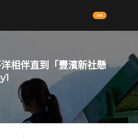
主站
平洋相伴直到「豐濱新社懸
y1