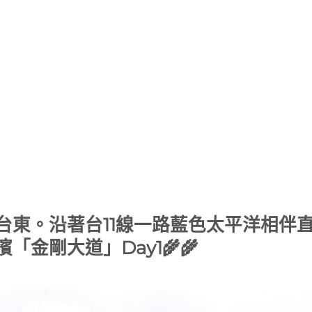
台東。沿著台11線一路藍色太平洋相伴
金剛大道」Day1🌾🌾