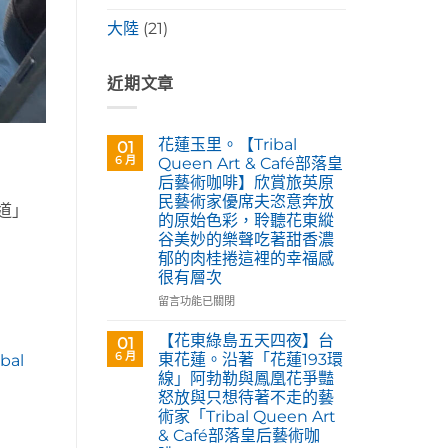
大陸
(21)
近期文章
花蓮玉里。【Tribal
01
6 月
Queen Art & Café部落皇
后藝術咖啡】欣賞旅英原
民藝術家優席夫恣意奔放
道」
的原始色彩，聆聽花東縱
谷美妙的樂聲吃著甜香濃
郁的肉桂捲這裡的幸福感
很有層次
在
留言功能已關閉
」
〈花
蓮
【花東綠島五天四夜】台
01
玉
6 月
東花蓮。沿著「花蓮193環
al
里。
線」阿勃勒與鳳凰花爭豔
【Tribal
怒放與只想待著不走的藝
Queen
術家「Tribal Queen Art
Art
& Café部落皇后藝術咖
&