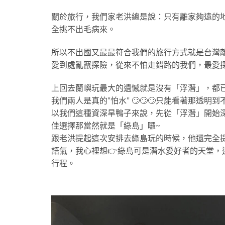
關於旅行，我們家老洪總是說：只有離家夠遠的地
全挑不出毛病來。
所以不出國又最最符合我們的旅行方式就是台灣
愛到處亂竄探險，從來不怕走錯路的我們，最愛
上回去蘭嶼玩最大的遺憾就是沒有「浮潛」，都
我們兩人是真的”怕水” 🙄🙄🙄只能看著那透明到
以我們這種資深旱鴨子來說，先從「浮潛」開始
佳選擇那當然就是「綠島」囉~
跟老洪提起這次安排去綠島玩的時候，他還完全提
語氣，我心裡想👉綠島可是潛水愛好者的天堂，這
行程。