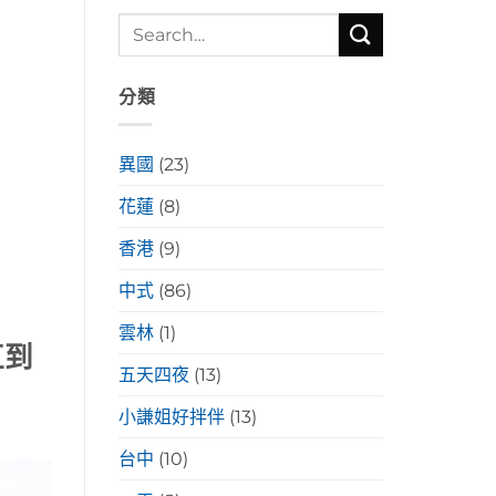
分類
異國
(23)
花蓮
(8)
香港
(9)
中式
(86)
雲林
(1)
直到
五天四夜
(13)
小謙姐好拌伴
(13)
台中
(10)