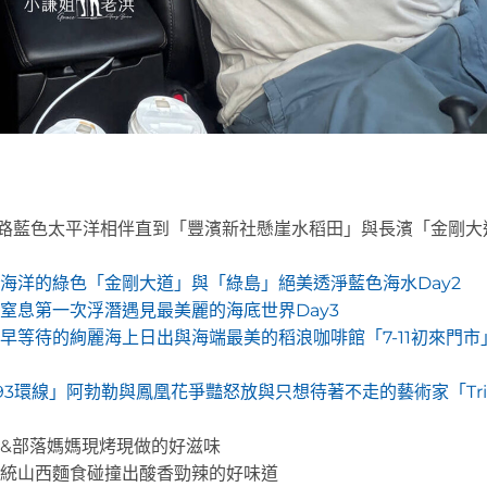
一路藍色太平洋相伴直到「豐濱新社懸崖水稻田」與長濱「金剛大
海洋的綠色「金剛大道」與「綠島」絕美透淨藍色海水Day2
窒息第一次浮潛遇見最美麗的海底世界Day3
早等待的絢麗海上日出與海端最美的稻浪咖啡館「7-11初來門市
3環線」阿勃勒與鳳凰花爭豔怒放與只想待著不走的藝術家「Trib
&部落媽媽現烤現做的好滋味
傳統山西麵食碰撞出酸香勁辣的好味道