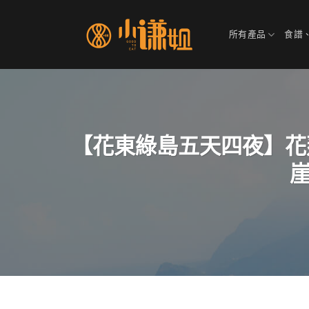
Skip
to
所有產品
食譜
content
【花東綠島五天四夜】花
崖