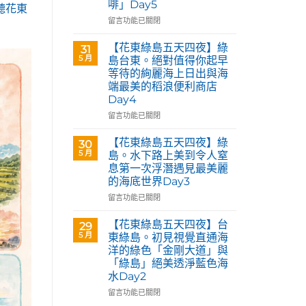
啡」Day5
Café
聆聽花東
部
在
留言功能已關閉
落
〈【花
皇
東
【花東綠島五天四夜】綠
31
后
綠
5 月
島台東。絕對值得你起早
藝
島
等待的絢麗海上日出與海
術
五
咖
端最美的稻浪便利商店
天
啡】
Day4
四
欣
夜】
在
留言功能已關閉
賞
台
〈【花
旅
東
東
【花東綠島五天四夜】綠
30
英
花
綠
5 月
島。水下路上美到令人窒
原
蓮。
島
民
息第一次浮潛遇見最美麗
沿
五
藝
的海底世界Day3
著
天
術
「花
四
在
留言功能已關閉
家
蓮
夜】
〈【花
優
193
綠
東
【花東綠島五天四夜】台
席
29
環
島
綠
5 月
夫
東綠島。初見視覺直通海
線」
台
島
恣
洋的綠色「金剛大道」與
阿
東。
五
意
「綠島」絕美透淨藍色海
勃
絕
天
奔
水Day2
勒
對
四
放
與
值
夜】
在
留言功能已關閉
的
鳳
得
綠
〈【花
原