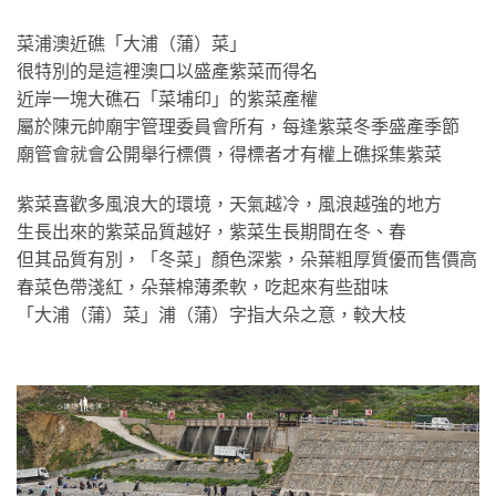
菜浦澳近礁「大浦（蒲）菜」
很特別的是這裡澳口以盛產紫菜而得名
近岸一塊大礁石「菜埔印」的紫菜產權
屬於陳元帥廟宇管理委員會所有，每逢紫菜冬季盛產季節
廟管會就會公開舉行標價，得標者才有權上礁採集紫菜
紫菜喜歡多風浪大的環境，天氣越冷，風浪越強的地方
生長出來的紫菜品質越好，紫菜生長期間在冬、春
但其品質有別，「冬菜」顏色深紫，朵葉粗厚質優而售價高
春菜色帶淺紅，朵葉棉薄柔軟，吃起來有些甜味
「大浦（蒲）菜」浦（蒲）字指大朵之意，較大枝