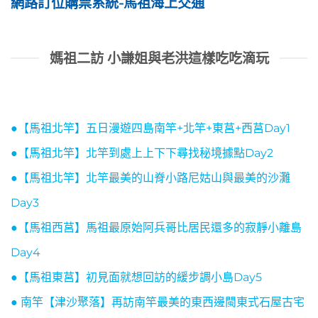
網路訂位購票系統-馬祖海上交通
媽祖二訪 小謙姐與老洪這樣吃吃滴玩
●【馬祖北竿】五日漫遊四島南竿+北竿+東莒+西莒Day1
●【馬祖北竿】北竿到處上上下下尋找秘境據點Day2
●【馬祖北竿】北竿最美的山脊小路尼姑山與最美的沙灘
Day3
●【馬祖西莒】馬祖最原始阿兵哥比居民還多的寂靜小離島
Day4
●【馬祖東莒】初見面就想回訪的緩步調小島Day5
● 南竿【津沙聚落】再訪南竿最美的東西邊閩東式石屋古宅