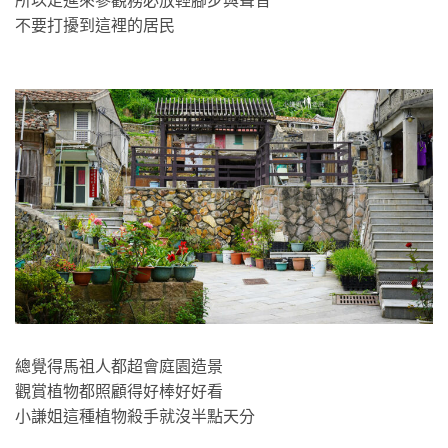
所以走進來參觀務必放輕腳步與聲音
不要打擾到這裡的居民
總覺得馬祖人都超會庭園造景
觀賞植物都照顧得好棒好好看
小謙姐這種植物殺手就沒半點天分