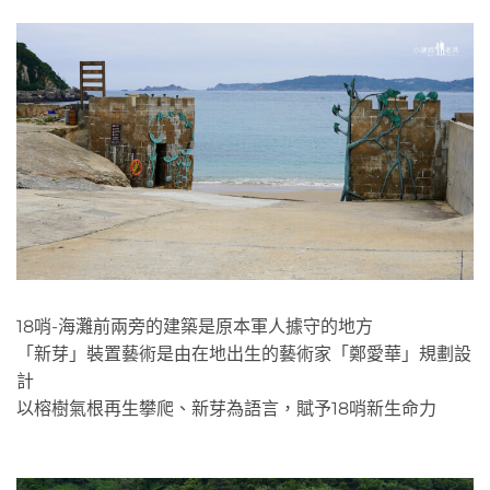
18哨-海灘前兩旁的建築是原本軍人據守的地方
「新芽」裝置藝術是由在地出生的藝術家「鄭愛華」規劃設
計
以榕樹氣根再生攀爬、新芽為語言，賦予18哨新生命力