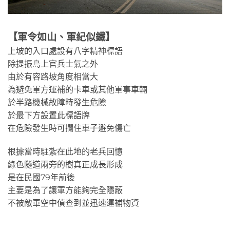
【軍令如山、軍紀似鐵】
上坡的入口處設有八字精神標語
除提振島上官兵士氣之外
由於有容路坡角度相當大
為避免軍方運補的卡車或其他軍事車輛
於半路機械故障時發生危險
於最下方設置此標語牌
在危險發生時可攔住車子避免傷亡
根據當時駐紮在此地的老兵回憶
綠色隧道兩旁的樹真正成長形成
是在民國79年前後
主要是為了讓軍方能夠完全隱蔽
不被敵軍空中偵查到並迅速運補物資