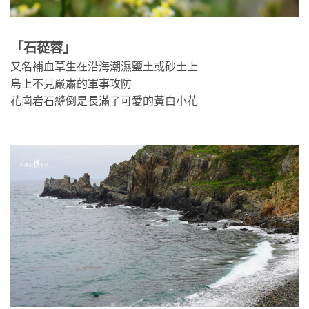
「石蓯蓉」
又名補血草生在沿海潮濕鹽土或砂土上
島上不見嚴肅的軍事攻防
花崗岩石縫倒是長滿了可愛的黃白小花