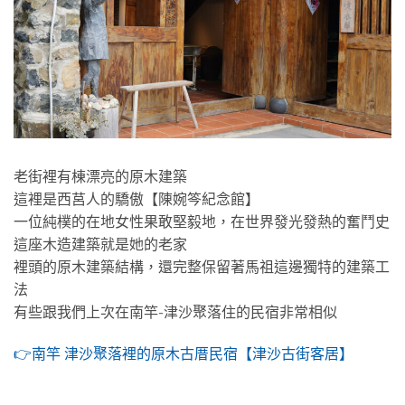
老街裡有棟漂亮的原木建築
這裡是西莒人的驕傲【陳婉笒紀念館】
一位純樸的在地女性果敢堅毅地，在世界發光發熱的奮鬥史
這座木造建築就是她的老家
裡頭的原木建築結構，還完整保留著馬祖這邊獨特的建築工
法
有些跟我們上次在南竿-津沙聚落住的民宿非常相似
👉南竿 津沙聚落裡的原木古厝民宿【津沙古街客居】