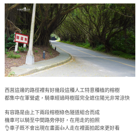
西莒這邊的路徑裡有好幾段這種人工特意種植的榕樹
都集中在軍營處，騎車經過時樹蔭完全遮住陽光非常涼快
有容路是由上下兩段榕樹綠色隧道組合而成
機車可以騎至中間路旁停好，在用走的拍照
👌車子既不會出現在畫面👍人走在裡面拍起來更好看