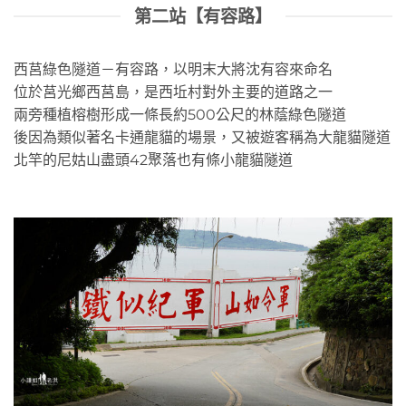
第二站【有容路】
西莒綠色隧道－有容路，以明末大將沈有容來命名
位於莒光鄉西莒島，是西坵村對外主要的道路之一
兩旁種植榕樹形成一條長約500公尺的林蔭綠色隧道
後因為類似著名卡通龍貓的場景，又被遊客稱為大龍貓隧道
北竿的尼姑山盡頭42聚落也有條小龍貓隧道