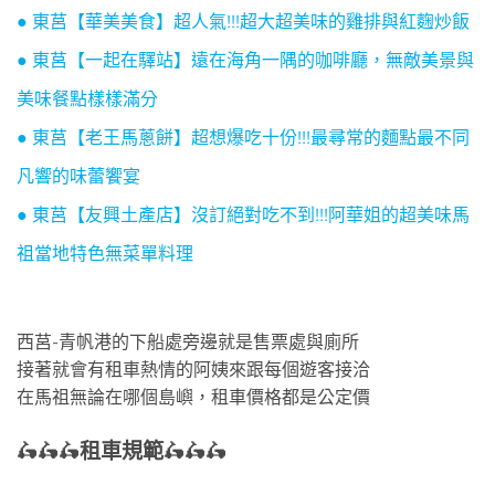
● 東莒【華美美食】超人氣!!!超大超美味的雞排與紅麴炒飯
● 東莒【一起在驛站】遠在海角一隅的咖啡廳，無敵美景與
美味餐點樣樣滿分
● 東莒【老王馬蔥餅】超想爆吃十份!!!最尋常的麵點最不同
凡響的味蕾饗宴
● 東莒【友興土產店】沒訂絕對吃不到!!!阿華姐的超美味馬
祖當地特色無菜單料理
西莒-青帆港的下船處旁邊就是售票處與廁所
接著就會有租車熱情的阿姨來跟每個遊客接洽
在馬祖無論在哪個島嶼，租車價格都是公定價
🛵🛵🛵
租車規範
🛵🛵🛵