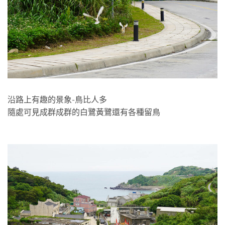
沿路上有趣的景象-鳥比人多
隨處可見成群成群的白鷺黃鷺還有各種留鳥