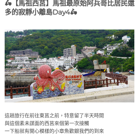
🛵【馬祖西莒】馬祖最原始阿兵哥比居民還
多的寂靜小離島Day4🛵
這趟旅行在前往東莒之前，特意留了半天時間
與這個素未謀面的西莒來個第一次接觸
一下船就有開心模樣的小章魚歡銀我們的到來