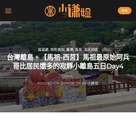
Skip
to
主站
content
逗逗遊
,
吃吃滴玩
,
臺灣
,
馬祖
,
五天四夜
台灣離島。【馬祖-西莒】馬祖最原始阿兵
哥比居民還多的寂靜小離島五日Day4
POSTED ON
2024-05-04
BY
小謙姐