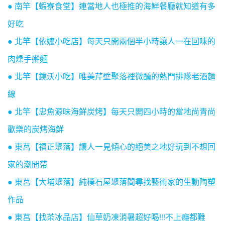
● 南竿【蝦寮食堂】連當地人也極推的海鮮餐廳就知道有多
好吃
● 北竿【依嬤小吃店】每天只開兩個半小時讓人一在回味的
肉燥手擀麵
● 北竿【鏡沃小吃】唯美芹壁聚落裡微醺的熱門排隊老酒麵
線
● 北竿【忠魚源味海鮮炭烤】每天只開四小時的當地尚青尚
歡樂的炭烤海鮮
● 東莒【福正聚落】讓人一見傾心的絕美之地好玩到不想回
家的潮間帶
● 東莒【大埔聚落】純樸石屋聚落間尋找藝術家的生動陶塑
作品
● 東莒【找茶冰品店】仙草奶凍消暑超好喝!!!不上癮都難