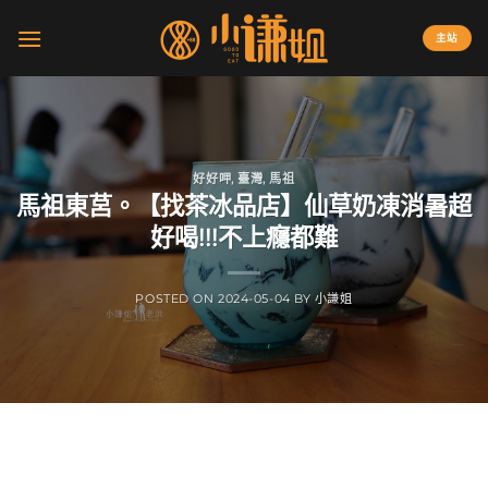
Skip
to
主站
content
好好呷
,
臺灣
,
馬祖
馬祖東莒。【找茶冰品店】仙草奶凍消暑超
好喝!!!不上癮都難
POSTED ON
2024-05-04
BY
小謙姐