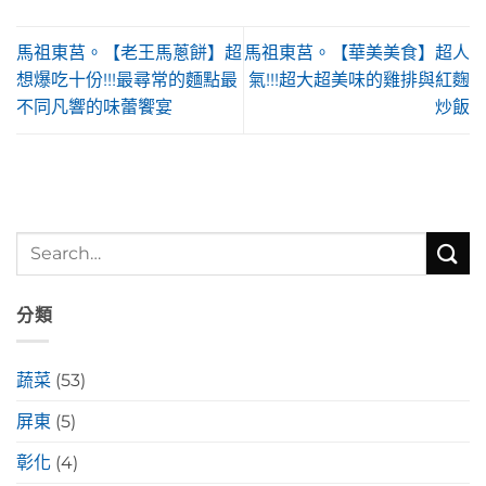
馬祖東莒。【老王馬蔥餅】超
馬祖東莒。【華美美食】超人
想爆吃十份!!!最尋常的麵點最
氣!!!超大超美味的雞排與紅麴
不同凡響的味蕾饗宴
炒飯
分類
蔬菜
(53)
屏東
(5)
彰化
(4)