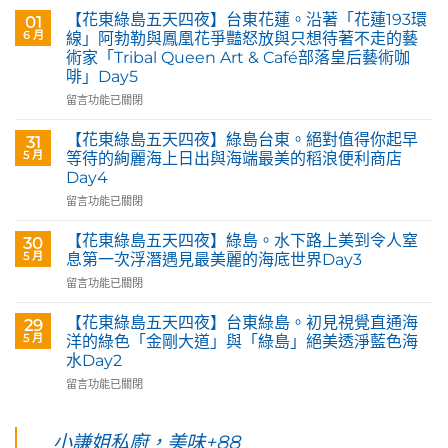
蓮
【花東綠島五天四夜】台東花蓮。沿著「花蓮193環
01
玉
6 月
線」阿勃勒與鳳凰花爭豔怒放與只想待著不走的藝
里。
術家「Tribal Queen Art & Café部落皇后藝術咖
【Tribal
啡」Day5
Queen
Art
在
留言功能已關閉
&
〈【花
Café
東
【花東綠島五天四夜】綠島台東。絕對值得你起早
31
部
綠
5 月
等待的絢麗海上日出與海端最美的稻浪便利商店
落
島
Day4
皇
五
后
在
天
留言功能已關閉
藝
〈【花
四
術
東
夜】
【花東綠島五天四夜】綠島。水下路上美到令人窒
30
咖
綠
台
5 月
息第一次浮潛遇見最美麗的海底世界Day3
啡】
島
東
在
留言功能已關閉
欣
五
花
〈【花
賞
天
蓮。
東
旅
四
沿
【花東綠島五天四夜】台東綠島。初見視覺直通海
29
綠
英
夜】
著
5 月
洋的綠色「金剛大道」與「綠島」絕美透淨藍色海
島
原
綠
「花
水Day2
五
民
島
蓮
在
天
留言功能已關閉
藝
台
193
〈【花
四
術
東。
環
東
夜】
家
絕
線」
綠
綠
小謙姐私廚，美味+88
優
對
阿