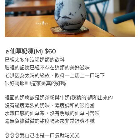
仙草奶凍(M) $60
🥤
已經太多年沒喝奶類的飲料
腦裡的記憶已經不存在這類的美好滋味
老洪因為太渴的緣故，飲料一上馬上一口喝下
很好喝耶!!!!!這家是真的好喝
裡面的奶應該是奶茶粉與牛奶(我猜的)調和出來的
沒有過度濃烈的奶味，濃度調和的很恰當
水嫩口感的仙草凍，沒有明顯的仙草甘苦味
毫無負擔微微的甜度喝起來非常舒爽不膩
👌👌👌我自己也是一口氣就喝光光