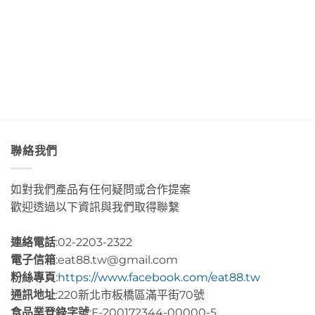
濃
Day4〉
部
絕
中
郁
中
落
美
的
皇
透
肉
后
淨
桂
藝
藍
捲
術
色
這
咖
海
裡
啡」
水
的
Day5〉
Day2〉
幸
中
中
福
感
很
聯絡我們
有
層
次〉
如對我們產品有任何疑問或合作提案
中
歡迎透過以下資訊與我們取得聯繫
連絡電話
:02-2203-2322
電子信箱
:eat88.tw@gmail.com
粉絲專頁
:
https://www.facebook.com/eat88.tw
通訊地址
:220新北市板橋區滿平街70號
食品業登錄字號
:F-200172344-00000-5