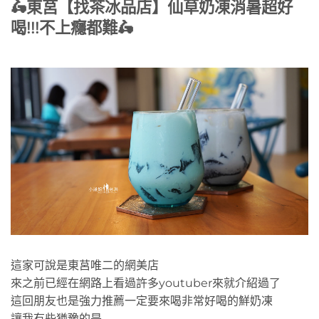
🛵東莒【找茶冰品店】仙草奶凍消暑超好
喝!!!不上癮都難🛵
這家可說是東莒唯二的網美店
來之前已經在網路上看過許多youtuber來就介紹過了
這回朋友也是強力推薦一定要來喝非常好喝的鮮奶凍
讓我有些猶豫的是