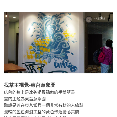
找茶主視覺-東莒意象圖
店內的牆上是冰芬姐最驕傲的手繪壁畫
畫的主題為東莒意象圖
聽說是曾在東莒當兵一個非常有材的人繪製
流暢的藍色海浪工整的黃色聚落錯落其間