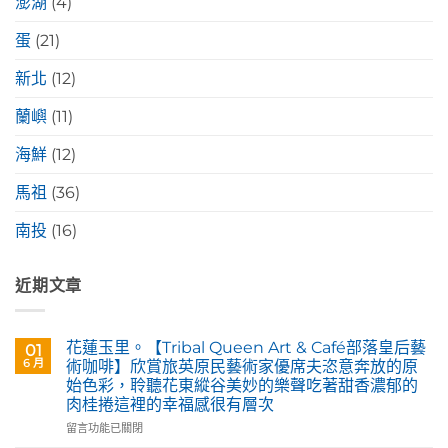
澎湖
(4)
蛋
(21)
新北
(12)
蘭嶼
(11)
海鮮
(12)
馬祖
(36)
南投
(16)
近期文章
花蓮玉里。【Tribal Queen Art & Café部落皇后藝
01
6 月
術咖啡】欣賞旅英原民藝術家優席夫恣意奔放的原
始色彩，聆聽花東縱谷美妙的樂聲吃著甜香濃郁的
肉桂捲這裡的幸福感很有層次
在
留言功能已關閉
〈花