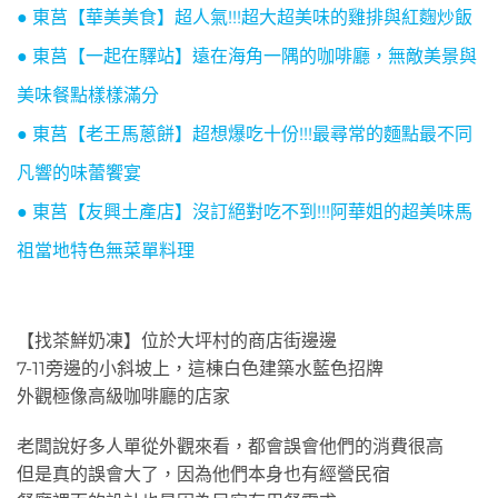
● 東莒【華美美食】超人氣!!!超大超美味的雞排與紅麴炒飯
● 東莒【一起在驛站】遠在海角一隅的咖啡廳，無敵美景與
美味餐點樣樣滿分
● 東莒【老王馬蔥餅】超想爆吃十份!!!最尋常的麵點最不同
凡響的味蕾饗宴
● 東莒【友興土產店】沒訂絕對吃不到!!!阿華姐的超美味馬
祖當地特色無菜單料理
【找茶鮮奶凍】位於大坪村的商店街邊邊
7-11旁邊的小斜坡上，這棟白色建築水藍色招牌
外觀極像高級咖啡廳的店家
老闆說好多人單從外觀來看，都會誤會他們的消費很高
但是真的誤會大了，因為他們本身也有經營民宿