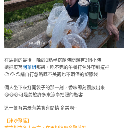
在馬祖的最後一晚於8點半搭船時間還有3個小時
還把東莒
阿華姐
那邊，吃不完的午餐打包外帶到這裡
🙄 🙄 🙄請自行忽略既不美觀也不環保的塑膠袋
倆人坐下來打開袋子的那一刻，香味即刻飄散出來
😅😅😅可是羨煞許多來涼亭拍照的遊客
這一餐有美景有美食有閒情 多美啊~
【津沙聚落】
或許對許多人而言，在馬祖這麼多聚落裡