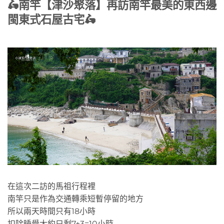
🛵南竿【津沙聚落】再訪南竿最美的東西邊
閩東式石屋古宅🛵
在這次二訪的馬祖行程裡
南竿只是作為交通轉乘短暫停留的地方
所以兩天時間只有18小時
扣除睡覺大約只剩7+3=10小時