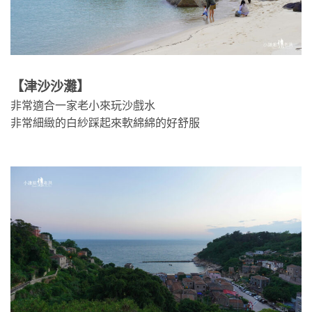
【津沙沙灘】
非常適合一家老小來玩沙戲水
非常細緻的白紗踩起來軟綿綿的好舒服