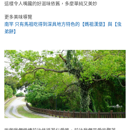
這樣令人嘴饞的好滋味依舊，多麼單純又美妙
更多美味導覽
南竿 只有馬祖吃得到深具地方特色的【媽祖漢堡】與【虫
弟餅】