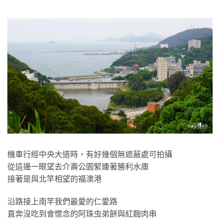
機車行經中央大道時，有好幾個無遮蔽處可拍攝
從這邊一眼望去介壽公園緊連著勝利水庫
接著是與北竿相望的福澳港
沿路接上南竿我們最愛的仁愛路
直奔沒吃到會懷念的阿珠虫弟餅與紅麴肉串