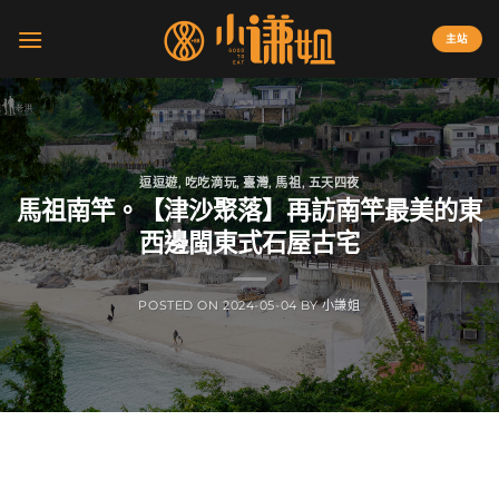
Skip
to
主站
content
逗逗遊
,
吃吃滴玩
,
臺灣
,
馬祖
,
五天四夜
馬祖南竿。【津沙聚落】再訪南竿最美的東
西邊閩東式石屋古宅
POSTED ON
2024-05-04
BY
小謙姐