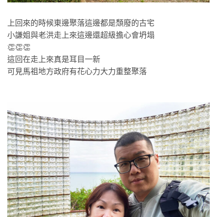
上回來的時候東邊聚落這邊都是頹廢的古宅
小謙姐與老洪走上來這邊還超級擔心會坍塌
👏👏👏
這回在走上來真是耳目一新
可見馬祖地方政府有花心力大力重整聚落