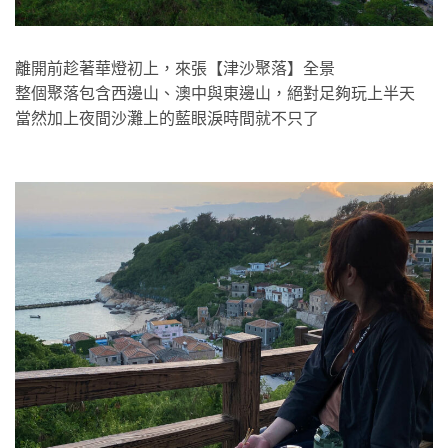
離開前趁著華燈初上，來張【津沙聚落】全景
整個聚落包含西邊山、澳中與東邊山，絕對足夠玩上半天
當然加上夜間沙灘上的藍眼淚時間就不只了