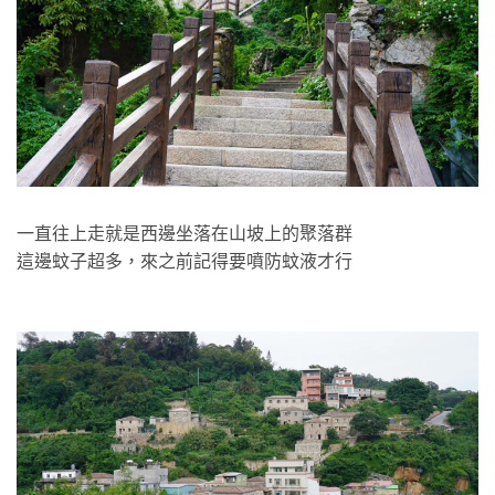
一直往上走就是西邊坐落在山坡上的聚落群
這邊蚊子超多，來之前記得要噴防蚊液才行