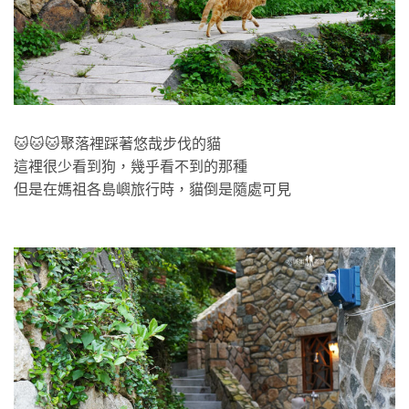
🐱🐱🐱聚落裡踩著悠哉步伐的貓
這裡很少看到狗，幾乎看不到的那種
但是在媽祖各島嶼旅行時，貓倒是隨處可見