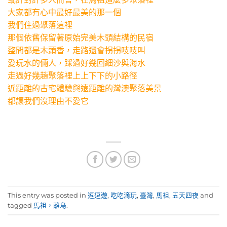
大家都有心中最好最美的那一個
我們住過聚落這裡
那個依舊保留著原始完美木頭結構的民宿
整間都是木頭香，走路還會拐拐吱吱叫
愛玩水的倆人，踩過好幾回細沙與海水
走過好幾趟聚落裡上上下下的小路徑
近距離的古宅體驗與遠距離的灣澳聚落美景
都讓我們沒理由不愛它
This entry was posted in
逗逗遊
,
吃吃滴玩
,
臺灣
,
馬祖
,
五天四夜
and
tagged
馬祖，離島
.