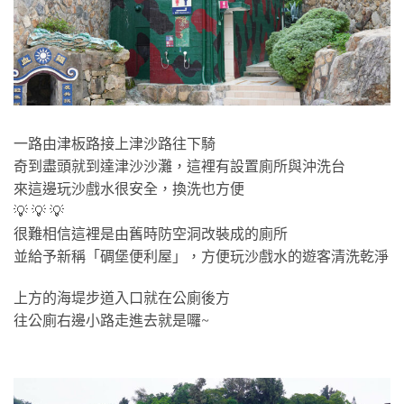
一路由津板路接上津沙路往下騎
奇到盡頭就到達津沙沙灘，這裡有設置廁所與沖洗台
來這邊玩沙戲水很安全，換洗也方便
💡 💡 💡
很難相信這裡是由舊時防空洞改裝成的廁所
並給予新稱「碉堡便利屋」，方便玩沙戲水的遊客清洗乾淨
上方的海堤步道入口就在公廁後方
往公廁右邊小路走進去就是囉~