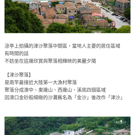
涼亭上拍攝的津沙聚落中間區，當地人主要的居住區域
有時間的話
不妨坐在這邊欣賞與聚落相輝映的美麗夕陽
【津沙聚落】
是南竿最接近大陸第一大漁村聚落
聚落分成澳中、東邊山、西邊山、溪底四個區域
因澳口金砂般細緻的沙灘舊名為「金沙」後改作「津沙」