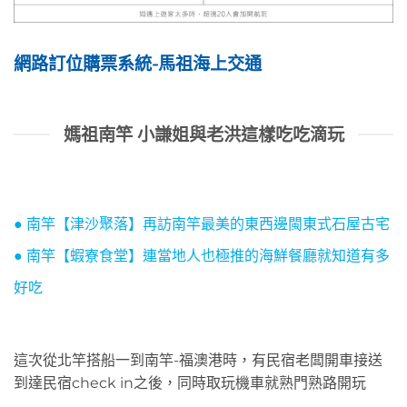
網路訂位購票系統-馬祖海上交通
媽祖南竿 小謙姐與老洪這樣吃吃滴玩
● 南竿【津沙聚落】再訪南竿最美的東西邊閩東式石屋古宅
● 南竿【蝦寮食堂】連當地人也極推的海鮮餐廳就知道有多
好吃
這次從北竿搭船一到南竿-福澳港時，有民宿老闆開車接送
到達民宿check in之後，同時取玩機車就熟門熟路開玩