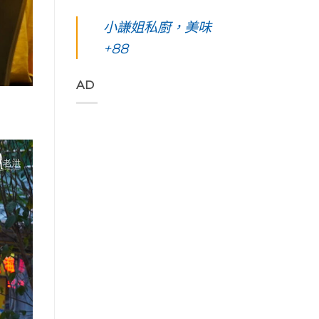
凰
你
島。
東
始
花
起
水
綠
小謙姐私廚，美味
色
爭
早
下
島
彩，
豔
等
路
+88
五
聆
怒
待
上
天
聽
放
的
美
四
花
與
絢
到
夜】
AD
東
只
麗
令
台
縱
想
海
人
東
谷
待
上
窒
綠
美
著
日
息
島。
妙
不
出
第
初
的
走
與
一
見
樂
的
海
次
視
聲
藝
端
浮
覺
吃
術
最
潛
直
著
家
美
遇
通
甜
「Tribal
的
見
海
香
Queen
稻
最
洋
濃
Art
浪
美
的
郁
&
便
麗
綠
的
Café
利
的
色
肉
部
商
海
「金
桂
落
店
底
剛
捲
皇
Day4〉
世
大
這
后
中
界
道」
裡