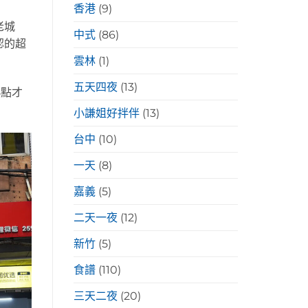
香港
(9)
老城
中式
(86)
認的超
雲林
(1)
五天四夜
(13)
5點才
小謙姐好拌伴
(13)
台中
(10)
一天
(8)
嘉義
(5)
二天一夜
(12)
新竹
(5)
食譜
(110)
三天二夜
(20)