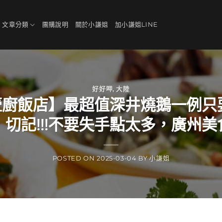
、文章分類
團購說明
關於小謙姐
加小謙姐LINE
好好呷
,
大陸
廚飯店】最超值深井燒鵝一例只
，切記!!!不要失手點太多，廣州美
POSTED ON
2025-03-04
BY
小謙姐