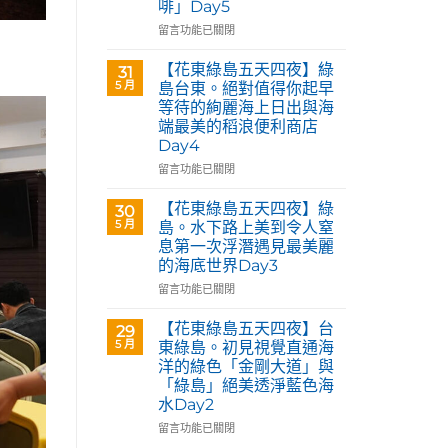
啡」Day5
Café
部
在
留言功能已關閉
落
〈【花
皇
東
【花東綠島五天四夜】綠
31
后
綠
5 月
島台東。絕對值得你起早
藝
島
等待的絢麗海上日出與海
術
五
咖
端最美的稻浪便利商店
天
啡】
Day4
四
欣
夜】
在
留言功能已關閉
賞
台
〈【花
旅
東
東
【花東綠島五天四夜】綠
30
英
花
綠
5 月
島。水下路上美到令人窒
原
蓮。
島
民
息第一次浮潛遇見最美麗
沿
五
藝
的海底世界Day3
著
天
術
「花
四
在
留言功能已關閉
家
蓮
夜】
〈【花
優
193
綠
東
【花東綠島五天四夜】台
席
29
環
島
綠
5 月
夫
東綠島。初見視覺直通海
線」
台
島
恣
洋的綠色「金剛大道」與
阿
東。
五
意
「綠島」絕美透淨藍色海
勃
絕
天
奔
水Day2
勒
對
四
放
與
值
夜】
在
留言功能已關閉
的
鳳
得
綠
〈【花
原