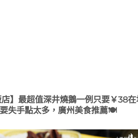
店】最超值深井燒鵝一例只要￥38在
不要失手點太多，廣州美食推薦🍽️