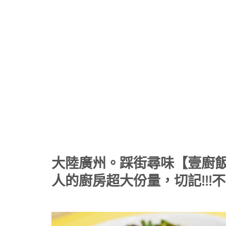
大陸廣州。踩街尋味【壹廚飯
人的廚房超大份量，切記!!!