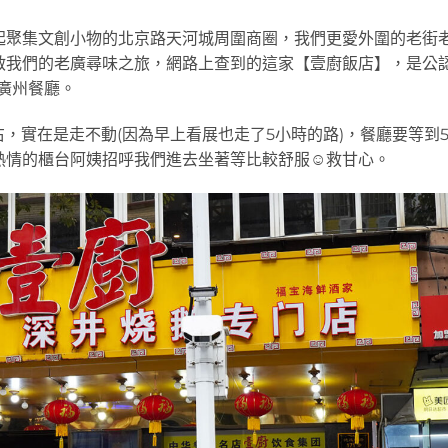
起聚集文創小物的北京路天河城周圍商圈，我們更愛外圍的老街
啟我們的老廣尋味之旅，網路上查到的這家【壹廚飯店】，是公
廣州餐廳。
，實在是走不動(因為早上看展也走了5小時的路)，餐廳要等到
情的櫃台阿姨招呼我們進去坐著等比較舒服☺️救甘心。