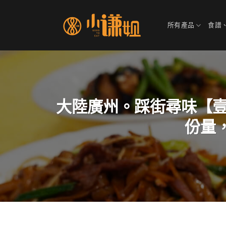
Skip
to
所有產品
食譜
content
大陸廣州。踩街尋味【壹
份量