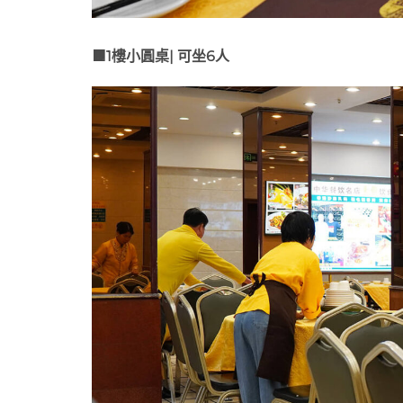
🟧1樓小圓桌| 可坐6人