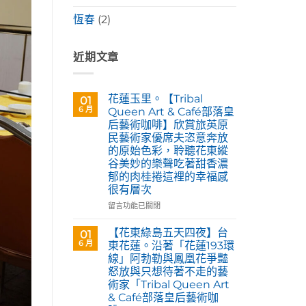
恆春
(2)
近期文章
花蓮玉里。【Tribal
01
6 月
Queen Art & Café部落皇
后藝術咖啡】欣賞旅英原
民藝術家優席夫恣意奔放
的原始色彩，聆聽花東縱
谷美妙的樂聲吃著甜香濃
郁的肉桂捲這裡的幸福感
很有層次
在
留言功能已關閉
〈花
蓮
【花東綠島五天四夜】台
01
玉
6 月
東花蓮。沿著「花蓮193環
里。
線」阿勃勒與鳳凰花爭豔
【Tribal
怒放與只想待著不走的藝
Queen
術家「Tribal Queen Art
Art
& Café部落皇后藝術咖
&