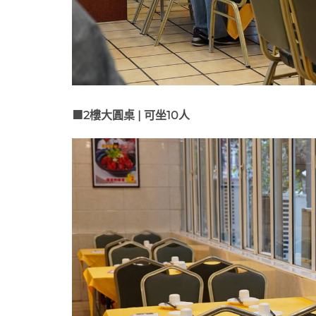
🟧2樓大圓桌 | 可坐10人