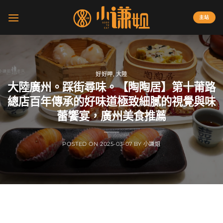
Skip
to
主站
content
好好呷
,
大陸
大陸廣州。踩街尋味。【陶陶居】第十莆路
總店百年傳承的好味道極致細膩的視覺與味
蕾饗宴，廣州美食推薦
POSTED ON
2025-03-07
BY
小謙姐