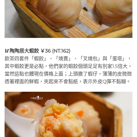
🥢陶陶居大蝦餃 ￥36 (NT.162)
飲茶四套件「蝦餃」、「燒賣」、「叉燒包」與「蛋塔」，
其中蝦餃更是必點，他們家的蝦餃個頭足足有別家1.5倍大，
當然這點也體現在價格上面；上頭撒了蝦仔，薄薄的皮微微
透著裡面的鮮蝦，夾起來不會黏紙，表示外皮Q彈不黏糊。