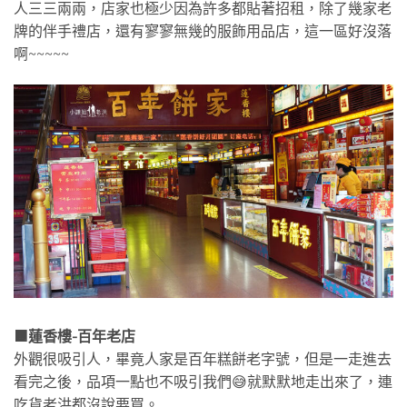
人三三兩兩，店家也極少因為許多都貼著招租，除了幾家老
牌的伴手禮店，還有寥寥無幾的服飾用品店，這一區好沒落
啊~~~~~
🟧蓮香樓-百年老店
外觀很吸引人，畢竟人家是百年糕餅老字號，但是一走進去
看完之後，品項一點也不吸引我們😅就默默地走出來了，連
吃貨老洪都沒說要買。