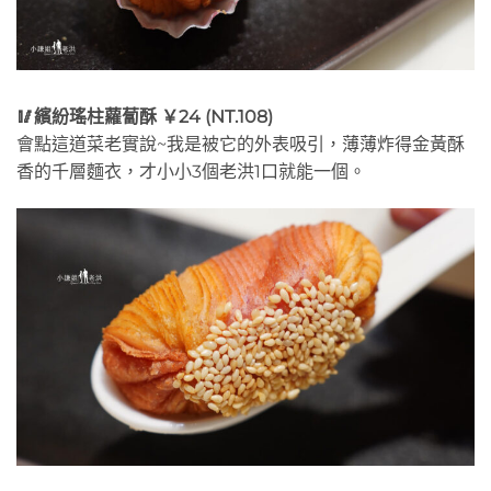
🥢繽紛瑤柱蘿蔔酥 ￥24 (NT.108)
會點這道菜老實說~我是被它的外表吸引，薄薄炸得金黃酥
香的千層麵衣，才小小3個老洪1口就能一個。