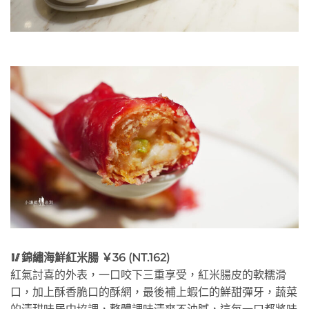
🥢錦繡海鮮紅米腸 ￥36 (NT.162)
紅氣討喜的外表，一口咬下三重享受，紅米腸皮的軟糯滑
口，加上酥香脆口的酥網，最後補上蝦仁的鮮甜彈牙，蔬菜