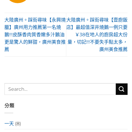
大陸廣州。踩街尋味【永興燒
大陸廣州。踩街尋味【壹廚飯
臘】廣州用力推薦第一名燒
店】最超值深井燒鵝一例只要
鵝!!!皮酥香肉質香嫩多汁鵝油
￥38在地人的廚房超大份
更是驚人的鮮甜，廣州美食推
量，切記!!!不要失手點太多，
薦
廣州美食推薦
分類
一天
(8)