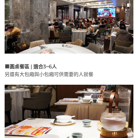
🟧圓桌餐區 | 適合3~6人
另還有大包廂與小包廂可供需要的人就餐