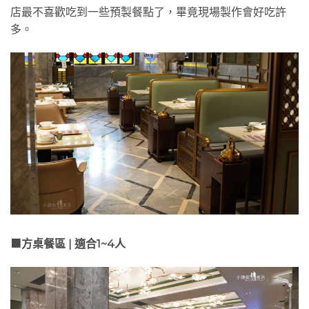
店最不喜歡吃到一些預製餐點了，畢竟現場製作會好吃許
多。
🟧方桌餐區 | 適合1~4人