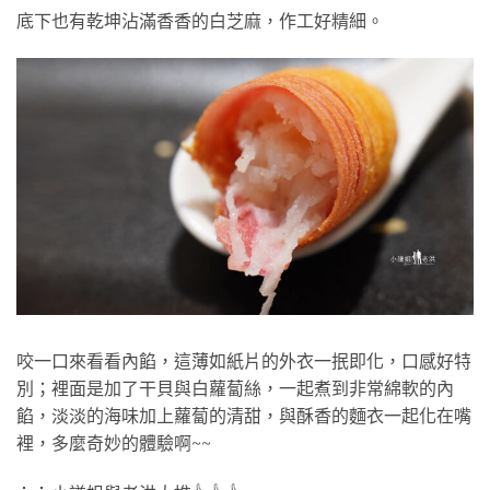
底下也有乾坤沾滿香香的白芝麻，作工好精細。
咬一口來看看內餡，這薄如紙片的外衣一抿即化，口感好特
別；裡面是加了干貝與白蘿蔔絲，一起煮到非常綿軟的內
餡，淡淡的海味加上蘿蔔的清甜，與酥香的麵衣一起化在嘴
裡，多麼奇妙的體驗啊~~