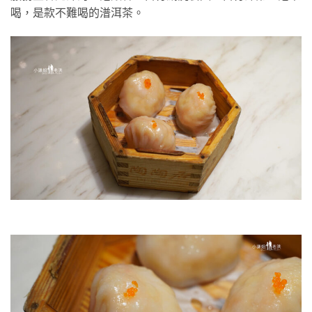
喝，是款不難喝的潽洱茶。