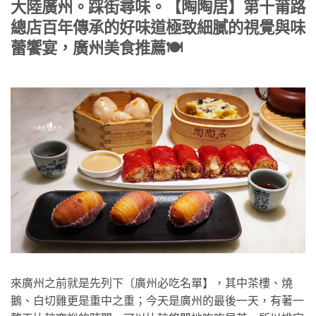
大陸廣州。踩街尋味。【陶陶居】第十莆路
總店百年傳承的好味道極致細膩的視覺與味
蕾饗宴，廣州美食推薦🍽️
來廣州之前就是先列下〔廣州必吃名單】，其中茶樓、燒
鵝、白切雞更是重中之重；今天是廣州的最後一天，有著一