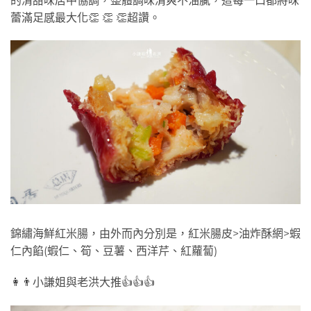
的清甜味居中協調，整體調味清爽不油膩，這每一口都將味
蕾滿足感最大化👏 👏 👏超讚。
錦繡海鮮紅米腸，由外而內分別是，紅米腸皮>油炸酥網>蝦
仁內餡(蝦仁、筍、豆薯、西洋芹、紅蘿蔔)
👩👨小謙姐與老洪大推👍👍👍