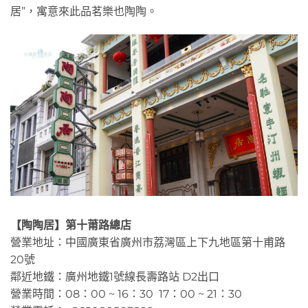
居”，寓意來此品茗樂也陶陶。
【陶陶居】第十莆路總店
營業地址：中國廣東省廣州市荔灣區上下九地區第十甫路
20號
鄰近地鐵：廣州地鐵1號線長壽路站 D2出口
營業時間：08：00 ~ 16：30 17：00 ~ 21：30