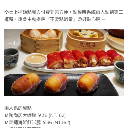
💡桌上掃碼點餐與付費非常方便，點餐時系統兩人點到第三
道時，還會主動提醒『不要點過量』😊好貼心啊~~
兩人點的餐點
🥢陶陶居大蝦餃 ￥36 (NT.162)
🥢錦繡海鮮紅米腸 ￥36 (NT.162)