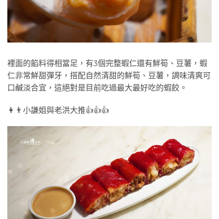
裡面的餡料得相當足，有3個完整蝦仁還有鮮筍、豆薯，蝦
仁非常鮮甜彈牙，搭配自然清甜的鮮筍、豆薯，調味清爽可
口鹹淡合宜，這絕對是目前吃過最大最好吃的蝦餃。
👩👨小謙姐與老洪大推👍👍👍