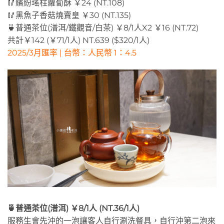
🥢繽紛瑤柱蘿蔔酥 ￥24 (NT.108)
🥢黑魚子香菇燒賣皇 ￥30 (NT.135)
🍵普通茶位(潽洱/鐵觀音/白茶) ￥8/1人X2 ￥16 (NT.72)
共計￥142 (￥71/1人) NT.639 ($320/1人)
2025/3月匯率 | 台幣：人民幣 1：4.5
🍵普通茶位(潽洱) ￥8/1人 (NT.36/1人)
服務生會先沖的一泡讓客人自行涮洗餐具，自行沖第二泡來