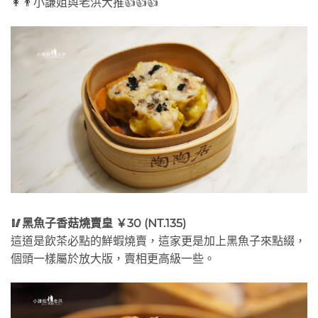
👩👨小謙姐與老洪大推👍👍👍
🥢黑魚子香菇燒賣皇 ￥30 (NT.135)
這道是飲茶必點的鮮蝦燒賣，這家更是加上黑魚子來點綴，
個頭一樣屬於放大版，賣相更高級一些。