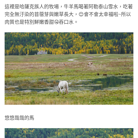
這裡是哈薩克族人的牧場，牛羊馬喝著阿勒泰山雪水，吃著
完全無汙染的苜蓿芽與嫩草長大，😊會不會太幸福啦~所以
肉質也是特別鮮嫩香甜🤤吞口水。
悠悠哉哉的馬