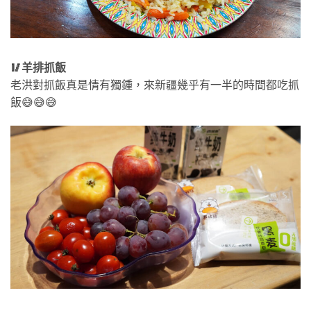
🥢羊排抓飯
老洪對抓飯真是情有獨鍾，來新疆幾乎有一半的時間都吃抓
飯😅😅😅