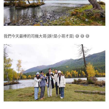
我們今天最棒的司機大哥(誤!!是小哥才是) 😅 😅 😅