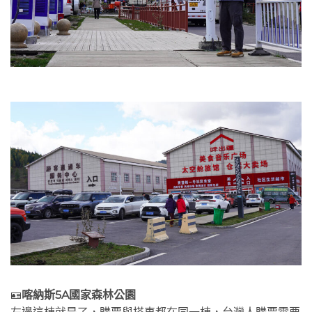
🪪
喀納斯5A國家森林公園