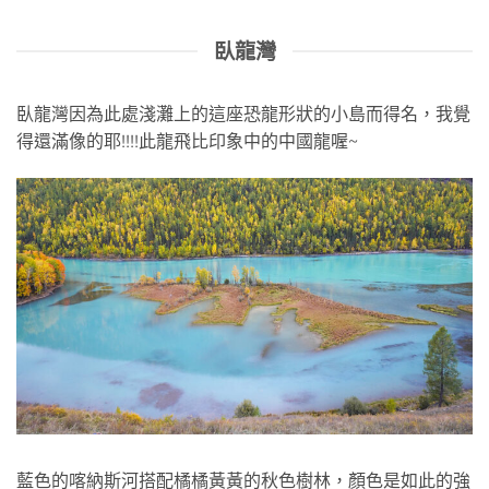
臥龍灣
臥龍灣因為此處淺灘上的這座恐龍形狀的小島而得名，我覺
得還滿像的耶!!!!此龍飛比印象中的中國龍喔~
藍色的喀納斯河搭配橘橘黃黃的秋色樹林，顏色是如此的強