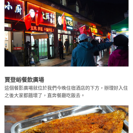
賈登峪餐飲廣場
這個餐影廣場就位於我們今晚住宿酒店的下方，辦理好入住
之後大家都餓壞了，直奔餐廳吃飯去。