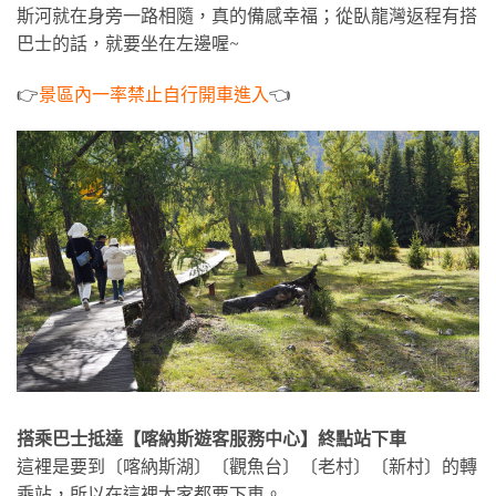
斯河就在身旁一路相隨，真的備感幸福；從臥龍灣返程有搭
巴士的話，就要坐在左邊喔~
👉
景區內一率禁止自行開車進入
👈
搭乘巴士抵達【喀納斯遊客服務中心】終點站下車
這裡是要到〔喀納斯湖〕〔觀魚台〕〔老村〕〔新村〕的轉
乘站，所以在這裡大家都要下車。