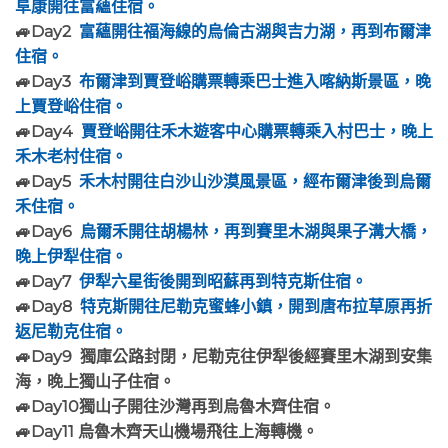
阜康開往富蘊住宿。
🚙Day2
富蘊開往福海線的烏倫古湖與吉力湖，再到布爾津
住宿。
🚙Day3
布爾津到賈登峪購票轉乘巴士進入喀納斯景區，晚
上賈登峪住宿。
🚙Day4
賈登峪開往禾木遊客中心購票轉乘入村巴士，晚上
禾木老村住宿。
🚙Day5
禾木村開往白沙山沙漠風景區，經布爾津後到烏爾
禾住宿。
🚙Day6
烏爾禾開往胡楊林，再到賽里木湖與果子溝大橋，
晚上伊犁住宿。
🚙Day7
伊犁六星街後開到昭蘇再到特克斯住宿。
🚙Day8
特克斯開往尼勒克蜜蜂小鎮，開到唐布拉草原再折
返尼勒克住宿。
🚙Day9 獨庫公路封閉，尼勒克往伊犁後經賽里木湖到安集
海，晚上獨山子住宿。
🚙Day10獨山子開往沙灣再到烏魯木齊住宿。
🚙Day11 烏魯木齊天山機場飛往上海轉機。