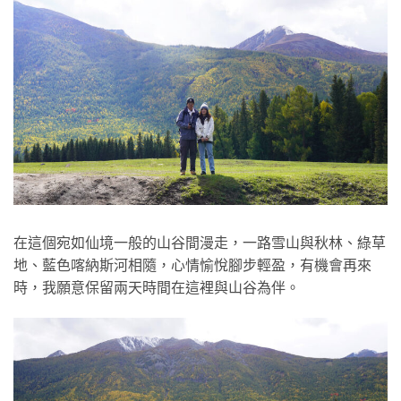
在這個宛如仙境一般的山谷間漫走，一路雪山與秋林、綠草
地、藍色喀納斯河相隨，心情愉悅腳步輕盈，有機會再來
時，我願意保留兩天時間在這裡與山谷為伴。