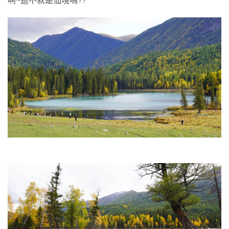
啊~這不就是仙境嗎??