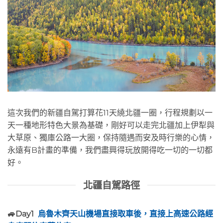
這次我們的新疆自駕打算花11天繞北疆一圈，行程規劃以一
天一種地形特色大景為基礎，剛好可以走完北疆加上伊犁與
大草原、獨庫公路一大圈，保持隨遇而安及時行樂的心情，
永遠有B計畫的準備，我們盡興得玩放開得吃一切的一切都
好。
北疆自駕路徑
🚙Day1
烏魯木齊天山機場直接取車後，直接上高速公路經