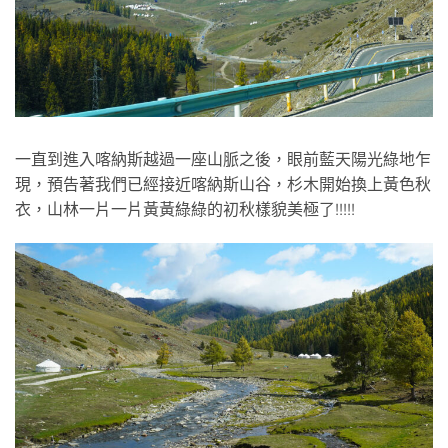
一直到進入喀納斯越過一座山脈之後，眼前藍天陽光綠地乍
現，預告著我們已經接近喀納斯山谷，杉木開始換上黃色秋
衣，山林一片一片黃黃綠綠的初秋樣貌美極了!!!!!