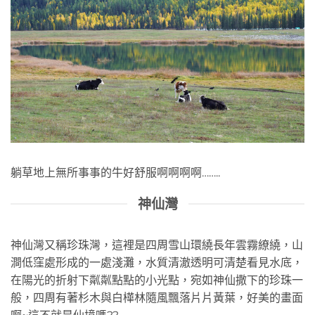
躺草地上無所事事的牛好舒服啊啊啊啊……..
神仙灣
神仙灣又稱珍珠灣，這裡是四周雪山環繞長年雲霧繚繞，山
澗低窪處形成的一處淺灘，水質清澈透明可清楚看見水底，
在陽光的折射下粼粼點點的小光點，宛如神仙撒下的珍珠一
般，四周有著杉木與白樺林隨風飄落片片黃葉，好美的畫面