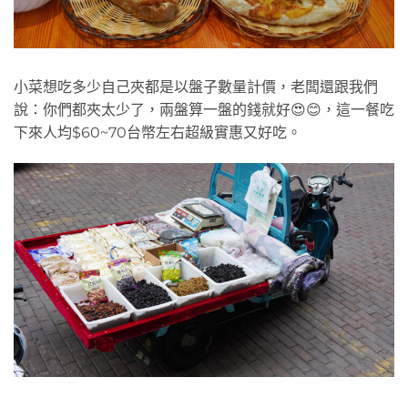
小菜想吃多少自己夾都是以盤子數量計價，老闆還跟我們
說：你們都夾太少了，兩盤算一盤的錢就好😍😊，這一餐吃
下來人均$60~70台幣左右超級實惠又好吃。