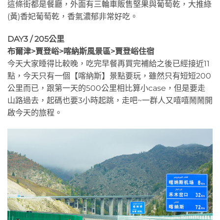
這條街都是餐廳，外面有三輪車販售堅果與葡萄乾，大推綠
(黃)香妃葡萄乾，香氣濃郁非常好吃。
DAY3 / 205公里
布爾津>賈登峪>喀納斯風景區>賈登峪住宿
今天大家睡得比較晚，吃完早餐再買完補給之後已經接近11
點，今天只有一個【喀納斯】景點要玩，雖然只有短短200
公里而已，跟第一天的500公里相比算小case，但是要走
山路過去，起碼也要3小時起跳，走吧~一群人又嘻嘻鬧鬧開
啟今天的旅程。