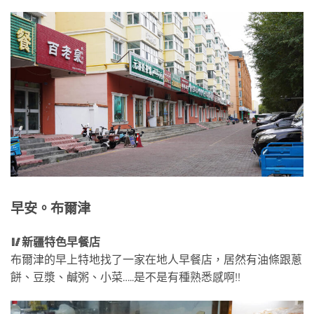
早安。布爾津
🥢新疆特色早餐店
布爾津的早上特地找了一家在地人早餐店，居然有油條跟蔥
餅、豆漿、鹹粥、小菜…..是不是有種熟悉感啊!!