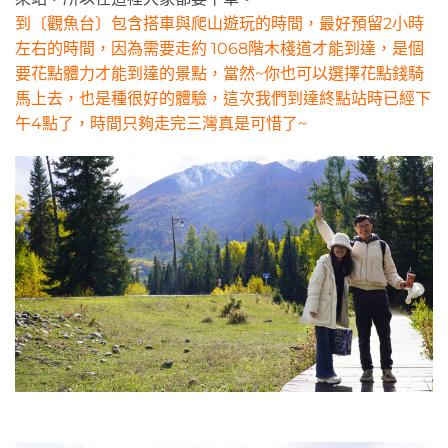
到〔觀魚台〕包含搭車與爬山遊玩的時間，最好預留2小時
左右的時間，因為需要走約 1068階木棧道才能到達，是個
要花點體力才能到達的景點，當然~你也可以選擇花點錢騎
馬上去，也是種很好的體驗，這次我們到達終點站時已經下
午4點了，時間只夠走完三灣真是可惜了~