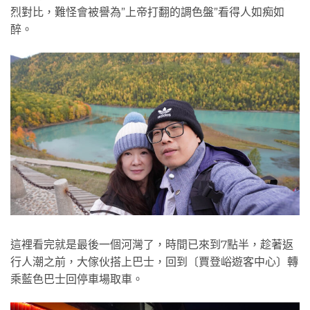
烈對比，難怪會被譽為”上帝打翻的調色盤”看得人如痴如
醉。
這裡看完就是最後一個河灣了，時間已來到7點半，趁著返
行人潮之前，大傢伙搭上巴士，回到〔賈登峪遊客中心〕轉
乘藍色巴士回停車場取車。