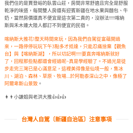
我們住的是賈登峪的臥雲山莊，房間非常舒適且完全是舒服
乾淨的味道，每間雙人房還有迎賓新疆在地水果與麵包、牛
奶，當然房價還真不便宜是這次第二貴的，沒辦法!!!!!喀納
斯與禾木連大陸人都訂不到便宜的民宿。
喀納斯大推花1整天時間來玩，因為我們自駕從富蘊開過
來，一路停停玩玩下午3點多才抵達，只能忍痛捨棄【觀魚
台】與【喀納斯湖】，所以切記啊!!!!!要直奔喀納斯就好
了，回程那些點都還會經過呢~真是學經驗了。不過光是徒
步走完三灣已是心滿意足，這裡美得像是仙境一般，集冰
川、湖泊、森林、草原、牧場….於阿勒泰深山之中，像極了
阿爾卑斯山景致
。
👩👨小謙姐與老洪大推👍👍👍
台灣人自駕〔新疆自治區〕注意事項