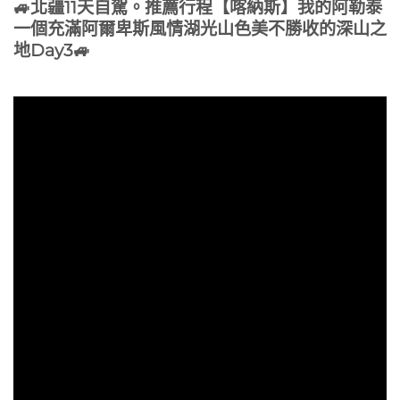
🚙北疆11天自駕。推薦行程【喀納斯】我的阿勒泰
一個充滿阿爾卑斯風情湖光山色美不勝收的深山之
地Day3🚙