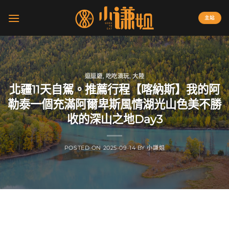
Skip
to
主站
content
逗逗遊
,
吃吃滴玩
,
大陸
北疆11天自駕。推薦行程【喀納斯】我的阿
勒泰一個充滿阿爾卑斯風情湖光山色美不勝
收的深山之地Day3
POSTED ON
2025-09-14
BY
小謙姐