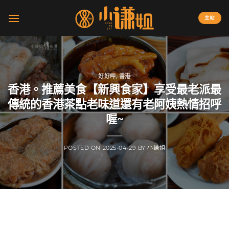
Skip
to
主站
content
好好呷
,
香港
香港。推薦美食【新興食家】享受最老派最
傳統的香港茶點老味道還有老阿姨熱情招呼
喔~
POSTED ON
2025-04-29
BY
小謙姐