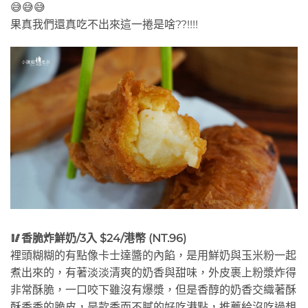
😅😅😅
果真我們還真吃不出來這一捲是啥??!!!!
🥢香脆炸鮮奶/3入 $24/港幣 (NT.96)
裡頭糊糊的有點像卡士達醬的內餡，是用鮮奶與玉米粉一起
煮出來的，有著淡淡清爽的奶香與甜味，外皮裹上粉漿炸得
非常酥脆，一口咬下雖沒有爆漿，但是香醇的奶香交織著酥
酥香香的脆皮，是款香而不膩的好吃港點，推薦給沒吃過想