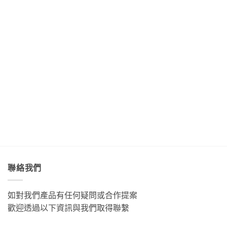
「金
麗
樂
稻
家
剛
的
聲
浪
「Tribal
大
海
吃
便
Queen
道」
底
著
利
Art
與
世
甜
商
&
「綠
界
香
店
Café
島」
Day3〉
濃
Day4〉
部
絕
中
郁
中
落
美
的
皇
透
肉
后
淨
桂
藝
藍
捲
術
色
這
咖
海
裡
啡」
水
的
Day5〉
Day2〉
幸
中
中
福
感
很
聯絡我們
有
層
次〉
如對我們產品有任何疑問或合作提案
中
歡迎透過以下資訊與我們取得聯繫