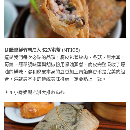
🥢蠔皇鮮竹卷/3入 $27/港幣 (NT.108)
這是我們每次必點的品項，腐皮包著絞肉、冬菇、黑木耳、
筍絲，簡單調味鹽與胡椒粉用蠔油蒸煮，腐皮完整吸收了蠔
油的鮮味，混和腐皮本身的豆香加上內餡鮮香珍是完美的組
合，這款最基本的傳統美味推薦一定要點上一籠。
👩👨小謙姐與老洪大推👍👍👍