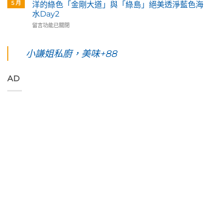
綠
英
夜】
著
5 月
洋的綠色「金剛大道」與「綠島」絕美透淨藍色海
島
原
綠
「花
水Day2
五
民
島
蓮
在
天
留言功能已關閉
藝
台
193
〈【花
四
術
東。
環
東
夜】
家
絕
線」
綠
綠
小謙姐私廚，美味+88
優
對
阿
島
島。
席
值
勃
五
水
夫
得
勒
天
下
恣
你
與
AD
四
路
意
起
鳳
夜】
上
奔
早
凰
台
美
放
等
花
東
到
的
待
爭
綠
令
原
的
豔
島。
人
始
絢
怒
初
窒
色
麗
放
見
息
彩，
海
與
視
第
聆
上
只
覺
一
聽
日
想
直
次
花
出
待
通
浮
東
與
著
海
潛
縱
海
不
洋
遇
谷
端
走
的
見
美
最
的
綠
最
妙
美
藝
色
美
的
的
術