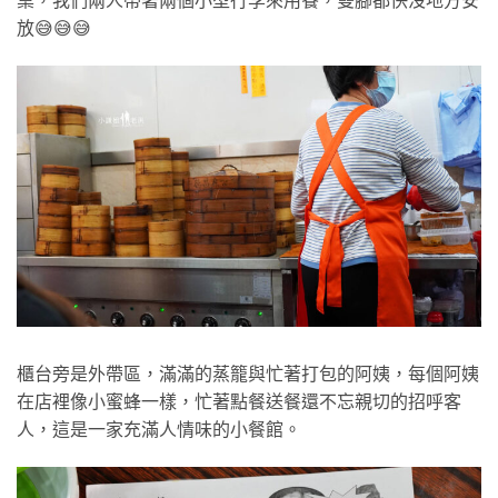
桌，我們兩人帶著兩個小型行李來用餐，雙腳都快沒地方安
放😅😅😅
櫃台旁是外帶區，滿滿的蒸籠與忙著打包的阿姨，每個阿姨
在店裡像小蜜蜂一樣，忙著點餐送餐還不忘親切的招呼客
人，這是一家充滿人情味的小餐館。