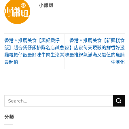
小謙姐
香港。推薦美食【興記煲仔
香港。推薦美食【新興棧食
飯】超夯煲仔飯排隊名店鹹魚
家】店家每天現殺的鮮香好滋
雞粒煲仔飯最好味牛肉生滾粥
味最推鍋氣滿滿又超值的魚腩
最超值
生滾粥
分類