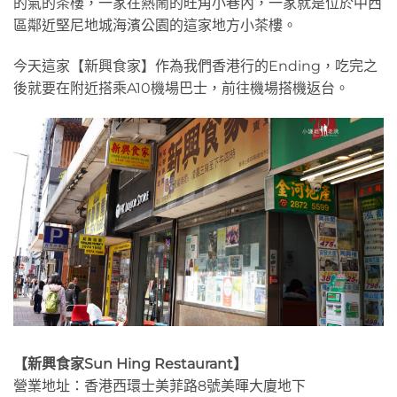
的氣的茶樓，一家在熱鬧的旺角小巷內，一家就是位於中西
區鄰近堅尼地城海濱公園的這家地方小茶樓。
今天這家【新興食家】作為我們香港行的Ending，吃完之
後就要在附近搭乘A10機場巴士，前往機場搭機返台。
【新興食家Sun Hing Restaurant】
營業地址：香港西環士美菲路8號美暉大廈地下