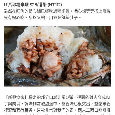
🥢八珍糯米雞 $28/港幣 (NT.112)
雖然在旺角的點心鋪已經吃過糯米雞，🤔心想等等搭上飛機
只有點心吃，所以又點上用來充飢墊肚子。
【新興食家】糯米的部分口感非常Q彈，裡面的雞肉分成肉
丁與肉塊，調味非常鹹甜適中，醬香味也很突出，整體米香
裡混和著荷葉香，這款非常對我們的胃，兩人三兩口咻咻咻