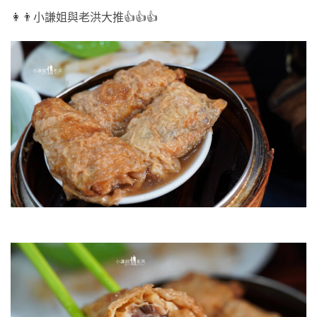
👩👨小謙姐與老洪大推👍👍👍