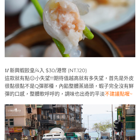
🥢新興蝦餃皇/4入 $30/港幣 (NT.120)
這款就有點😑小失望!!!期待值越高就有多失望，首先是外皮
很黏很黏不是Q彈那種，內餡整體蒸過頭，蝦子完全沒有鮮
彈的口感，整體軟呼呼的，調味也出奇的平淡
不建議點喔~