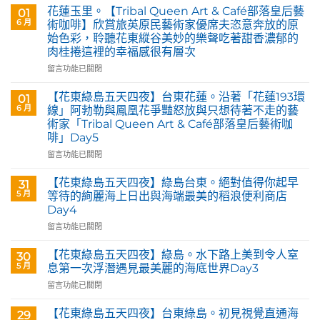
花蓮玉里。【Tribal Queen Art & Café部落皇后藝
01
6 月
術咖啡】欣賞旅英原民藝術家優席夫恣意奔放的原
始色彩，聆聽花東縱谷美妙的樂聲吃著甜香濃郁的
肉桂捲這裡的幸福感很有層次
在
留言功能已關閉
〈花
蓮
【花東綠島五天四夜】台東花蓮。沿著「花蓮193環
01
玉
6 月
線」阿勃勒與鳳凰花爭豔怒放與只想待著不走的藝
里。
術家「Tribal Queen Art & Café部落皇后藝術咖
【Tribal
啡」Day5
Queen
Art
在
留言功能已關閉
&
〈【花
Café
東
【花東綠島五天四夜】綠島台東。絕對值得你起早
31
部
綠
5 月
等待的絢麗海上日出與海端最美的稻浪便利商店
落
島
Day4
皇
五
后
在
天
留言功能已關閉
藝
〈【花
四
術
東
夜】
【花東綠島五天四夜】綠島。水下路上美到令人窒
30
咖
綠
台
5 月
息第一次浮潛遇見最美麗的海底世界Day3
啡】
島
東
在
留言功能已關閉
欣
五
花
〈【花
賞
天
蓮。
東
旅
四
沿
【花東綠島五天四夜】台東綠島。初見視覺直通海
29