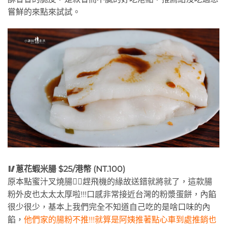
嘗鮮的來點來試試。
🥢蔥花蝦米腸 $25/港幣 (NT.100)
原本點蜜汁叉燒腸😮‍💨趕飛機的緣故送錯就將就了，這款腸
粉外皮也太太太厚啦!!!口感非常接近台灣的粉漿蛋餅，內餡
很少很少，基本上我們完全不知道自己吃的是啥口味的內
餡，
他們家的腸粉不推!!!就算是阿姨推著點心車到處推銷也