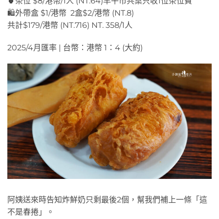
🍵茶位 $8/港幣/1人 (NT.64)早午市共桌只收1位茶位費
🛍️外帶盒 $1/港幣 2盒$2/港幣 (NT.8)
共計$179/港幣 (NT.716) NT. 358/1人
2025/4月匯率 | 台幣：港幣 1：4 (大約)
阿姨送來時告知炸鮮奶只剩最後2個，幫我們補上一條「這
不是春捲」。