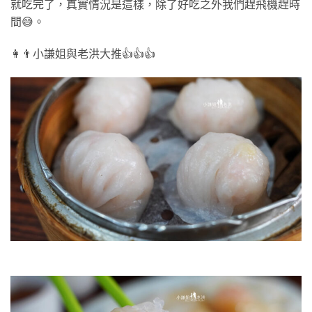
就吃完了，真實情況是這樣，除了好吃之外我們趕飛機趕時
間😅。
👩👨小謙姐與老洪大推👍👍👍