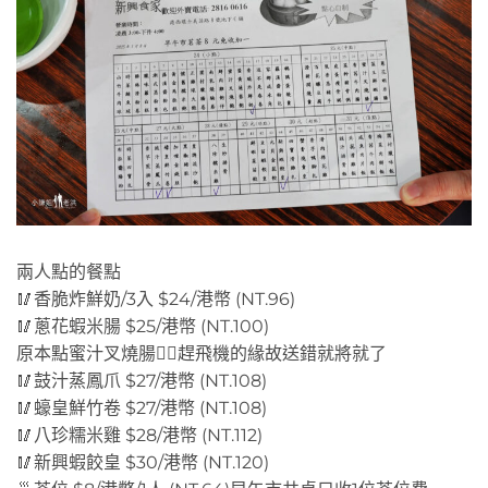
兩人點的餐點
🥢香脆炸鮮奶/3入 $24/港幣 (NT.96)
🥢蔥花蝦米腸 $25/港幣 (NT.100)
原本點蜜汁叉燒腸😮‍💨趕飛機的緣故送錯就將就了
🥢鼓汁蒸鳳爪 $27/港幣 (NT.108)
🥢蠔皇鮮竹卷 $27/港幣 (NT.108)
🥢八珍糯米雞 $28/港幣 (NT.112)
🥢新興蝦餃皇 $30/港幣 (NT.120)