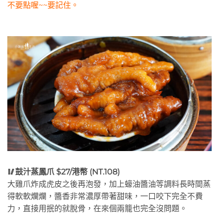
不要點喔~~要記住。
🥢鼓汁蒸鳳爪 $27/港幣 (NT.108)
大雞爪炸成虎皮之後再泡發，加上蠔油醬油等調料長時間蒸
得軟軟爛爛，醬香非常濃厚帶著甜味，一口咬下完全不費
力，直接用抿的就脫骨，在來個兩籠也完全沒問題。