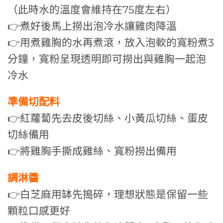
（此時水的溫度會維持在75度左右）
👉煮好後馬上撈出泡冷水讓雞肉降溫
👉用煮雞胸的水再煮滾，放入泡軟的寬粉煮3
分鐘，寬粉呈現透明即可撈出與雞胸一起泡
冷水
準備切配料
👉紅蘿蔔先去皮後切絲、小黃瓜切絲、蛋皮
切絲備用
👉將雞胸手撕成雞絲、寬粉撈出備用
調淋醬
👉白芝麻用缽先搗碎，理想狀態是保留一些
顆粒口感更好