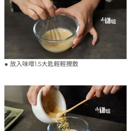
● 放入味噌1.5大匙輕輕攪散