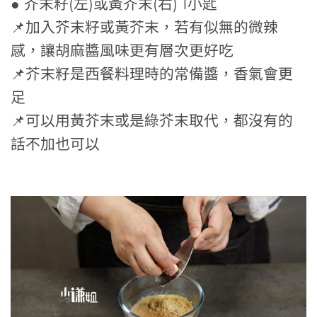
● 芥末籽(左)或黃芥末(右) 1小匙
📌加入芥末籽或黃芥末，若有似無的微辣
感，讓胡麻醬風味更有層次更好吃
📌芥末籽是西餐料理時的常備醬，香氣會更
足
📌可以用黃芥末或是綠芥末取代，都沒有的
話不加也可以