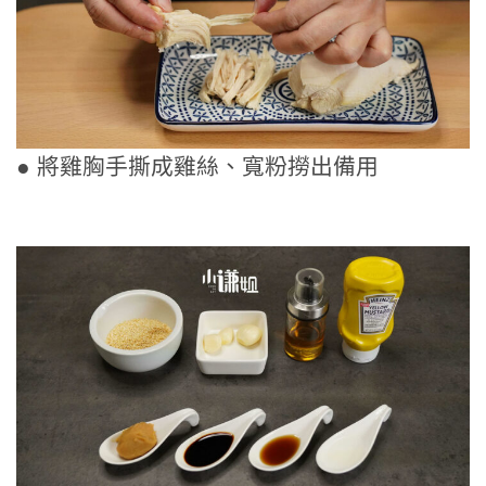
● 將雞胸手撕成雞絲、寬粉撈出備用