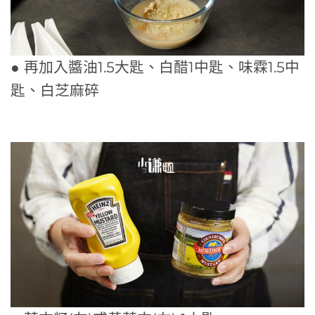
● 再加入醬油1.5大匙、白醋1中匙、味霖1.5中
匙、白芝麻碎