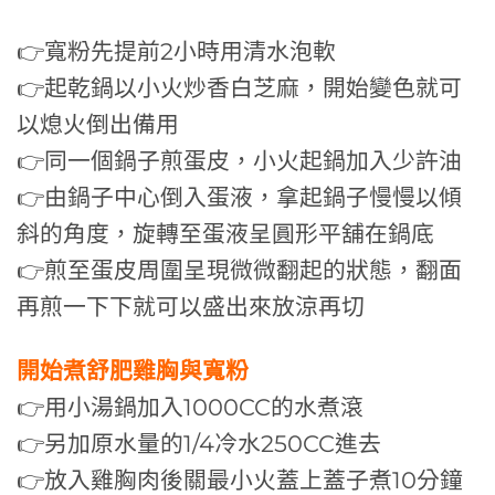
👉寬粉先提前2小時用清水泡軟
👉起乾鍋以小火炒香白芝麻，開始變色就可
以熄火倒出備用
👉同一個鍋子煎蛋皮，小火起鍋加入少許油
👉由鍋子中心倒入蛋液，拿起鍋子慢慢以傾
斜的角度，旋轉至蛋液呈圓形平舖在鍋底
👉煎至蛋皮周圍呈現微微翻起的狀態，翻面
再煎一下下就可以盛出來放涼再切
開始煮舒肥雞胸與寬粉
👉用小湯鍋加入1000CC的水煮滾
👉另加原水量的1/4冷水250CC進去
👉放入雞胸肉後關最小火蓋上蓋子煮10分鐘