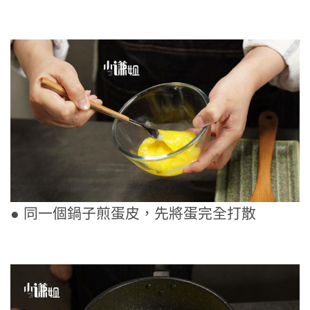
● 同一個鍋子煎蛋皮，先將蛋完全打散