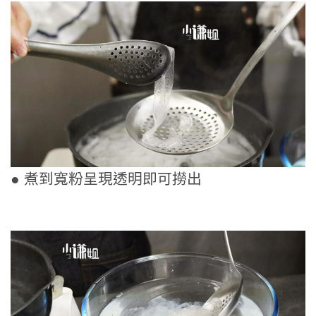
● 煮到寬粉呈現透明即可撈出