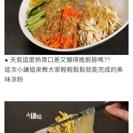
● 天氣這麼熱胃口差又懶得進廚房嗎??
這次小謙姐來教大家輕輕鬆鬆就能完成的美
味涼粉