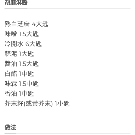
胡麻淋醬
熟白芝麻 4大匙
味噌 1.5大匙
冷開水 6大匙
蒜泥 1大匙
醬油 1.5大匙
白醋 1中匙
味霖 1.5中匙
香油 1中匙
芥末籽(或黃芥末) 1小匙
做法