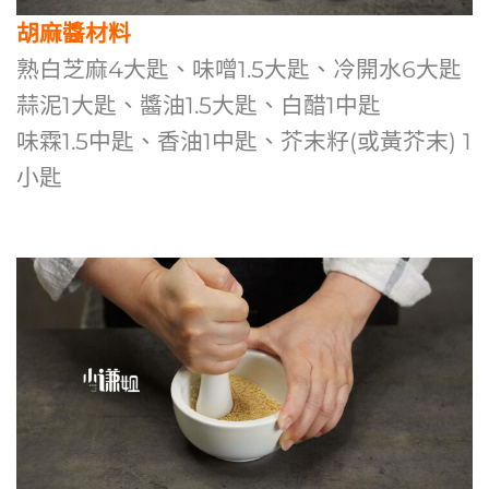
胡麻醬材料
熟白芝麻4大匙、味噌1.5大匙、冷開水6大匙
蒜泥1大匙、醬油1.5大匙、白醋1中匙
味霖1.5中匙、香油1中匙、芥末籽(或黃芥末) 1
小匙