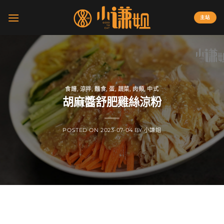
Skip
to
主站
content
食譜
,
涼拌
,
麵食
,
蛋
,
蔬菜
,
肉類
,
中式
胡麻醬舒肥雞絲涼粉
POSTED ON
2023-07-04
BY
小謙姐