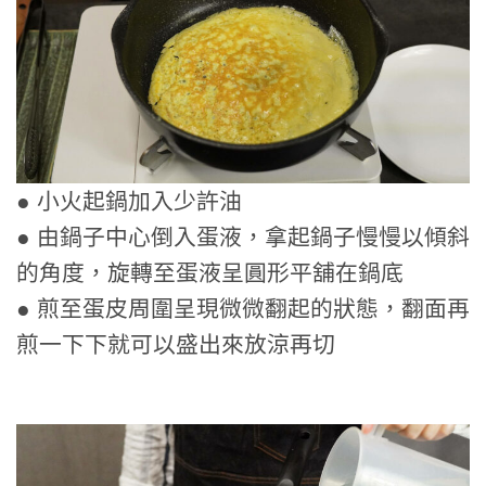
● 小火起鍋加入少許油
● 由鍋子中心倒入蛋液，拿起鍋子慢慢以傾斜
的角度，旋轉至蛋液呈圓形平舖在鍋底
● 煎至蛋皮周圍呈現微微翻起的狀態，翻面再
煎一下下就可以盛出來放涼再切