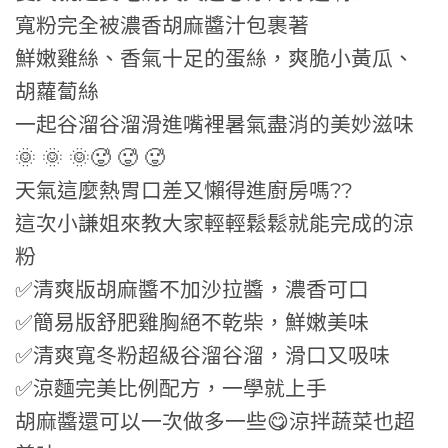
寬粉完全被濃香胡麻醬汁包裹著
鮮嫩雞絲、香氣十足的蛋絲，爽脆小黃瓜、
胡蘿蔔絲
一起谷溜谷溜滑進嘴裡暑氣盡消的美妙滋味
🌞 🌞 🌞🥵 🥵 🥵
天氣這麼熱胃口差又懶得進廚房嗎??
這次小謙姐來教大家輕輕鬆鬆就能完成的涼
粉
✅清爽版胡麻醬不加沙拉醬，濃香可口
✅簡易版舒肥雞胸絕不乾柴，鮮嫩美味
✅清爽寬冬粉超級谷溜谷溜，滑口又吸味
✅涼麵完美比例配方，一學就上手
胡麻醬還可以一次做多一些😋涼拌蔬菜也超