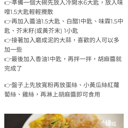
👉準備一個大碗先放入冷開水6大匙，放入味
噌1.5大匙輕輕攪散
👉再加入醬油1.5大匙、白醋1中匙、味霖1.5中
匙、芥末籽(或黃芥末) 1小匙
👉接著加入磨成泥的大蒜，喜歡的人可以多
加一些
👉最後加入香油1中匙，再拌一拌，胡麻醬就
完成了
👉盤子上先放寬粉再放蛋絲、小黃瓜絲紅蘿
蔔絲、雞絲，再淋上胡麻醬即可食用