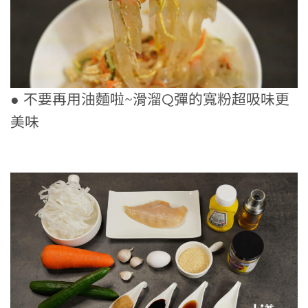
● 不要再用油麵啦~滑溜Q彈的寬粉超吸味更
美味