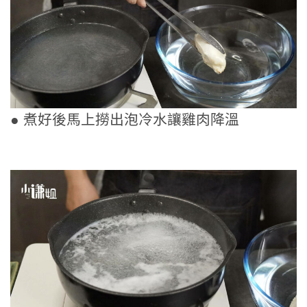
● 煮好後馬上撈出泡冷水讓雞肉降溫