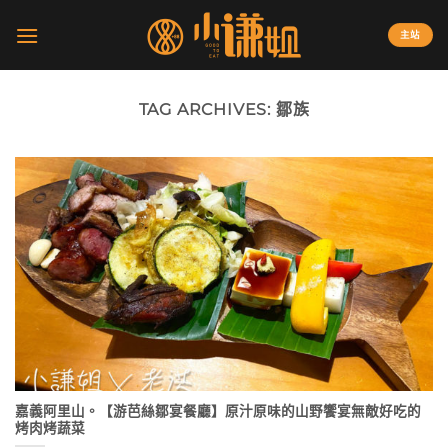
Skip
to
主站
content
TAG ARCHIVES:
鄒族
嘉義阿里山。【游芭絲鄒宴餐廳】原汁原味的山野饗宴無敵好吃的
烤肉烤蔬菜