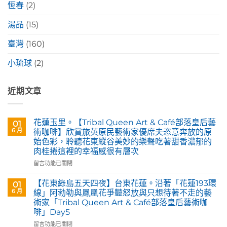
恆春
(2)
湯品
(15)
臺灣
(160)
小琉球
(2)
近期文章
花蓮玉里。【Tribal Queen Art & Café部落皇后藝
01
6 月
術咖啡】欣賞旅英原民藝術家優席夫恣意奔放的原
始色彩，聆聽花東縱谷美妙的樂聲吃著甜香濃郁的
肉桂捲這裡的幸福感很有層次
在
留言功能已關閉
〈花
蓮
【花東綠島五天四夜】台東花蓮。沿著「花蓮193環
01
玉
6 月
線」阿勃勒與鳳凰花爭豔怒放與只想待著不走的藝
里。
術家「Tribal Queen Art & Café部落皇后藝術咖
【Tribal
啡」Day5
Queen
Art
在
留言功能已關閉