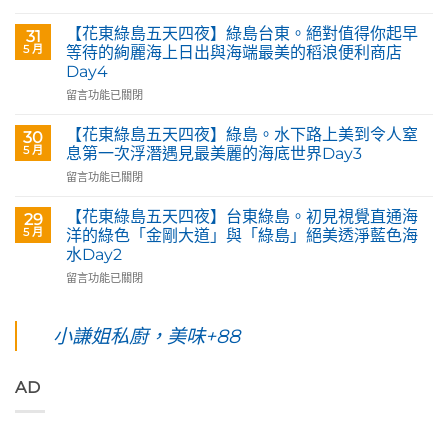
&
〈【花
Café
東
【花東綠島五天四夜】綠島台東。絕對值得你起早
31
部
綠
5 月
等待的絢麗海上日出與海端最美的稻浪便利商店
落
島
Day4
皇
五
后
在
天
留言功能已關閉
藝
〈【花
四
術
東
夜】
【花東綠島五天四夜】綠島。水下路上美到令人窒
30
咖
綠
台
5 月
息第一次浮潛遇見最美麗的海底世界Day3
啡】
島
東
在
留言功能已關閉
欣
五
花
〈【花
賞
天
蓮。
東
旅
四
沿
【花東綠島五天四夜】台東綠島。初見視覺直通海
29
綠
英
夜】
著
5 月
洋的綠色「金剛大道」與「綠島」絕美透淨藍色海
島
原
綠
「花
水Day2
五
民
島
蓮
在
天
留言功能已關閉
藝
台
193
〈【花
四
術
東。
環
東
夜】
家
絕
線」
綠
綠
小謙姐私廚，美味+88
優
對
阿
島
島。
席
值
勃
五
水
夫
得
勒
天
下
恣
你
與
AD
四
路
意
起
鳳
夜】
上
奔
早
凰
台
美
放
等
花
東
到