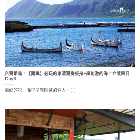
台灣離島。【蘭嶼】必玩的東清灣拼板舟+超刺激的海上立槳四日
Day3
蘭嶼的第一晚早早就睡著的倆人，[...]