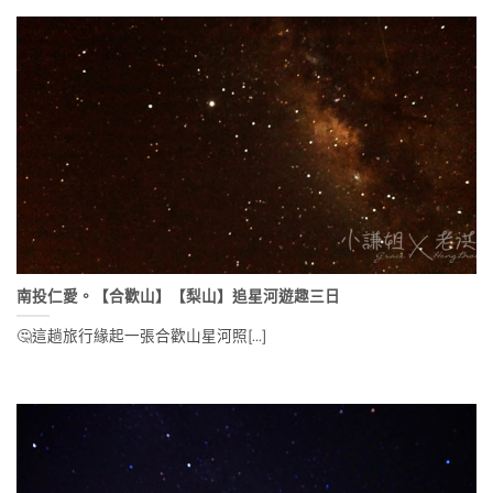
南投仁愛。【合歡山】【梨山】追星河遊趣三日
🤔這趟旅行緣起一張合歡山星河照[...]