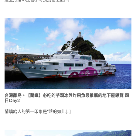
台灣離島。【蘭嶼】必吃的芋頭冰與炸飛魚最推薦的地下屋導覽 四
日Day2
蘭嶼給人的第一印象是“藍的如此[...]