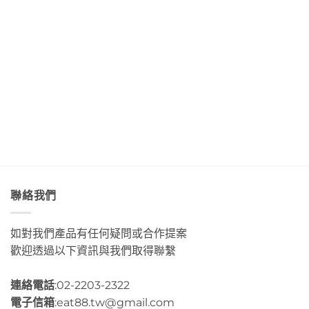
吃
便
Queen
道」
底
著
利
Art
與
世
甜
商
&
「綠
界
香
店
Café
島」
Day3〉
濃
Day4〉
部
絕
中
郁
中
落
美
的
皇
透
肉
后
淨
桂
藝
藍
捲
術
色
這
咖
海
裡
啡」
水
的
Day5〉
Day2〉
幸
中
中
福
感
很
聯絡我們
有
層
次〉
如對我們產品有任何疑問或合作提案
中
歡迎透過以下資訊與我們取得聯繫
連絡電話
:02-2203-2322
電子信箱
:eat88.tw@gmail.com