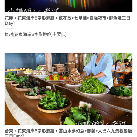
花蓮。花東海岸8字形遊趣，蘇花改>七星潭>自強夜市>鯉魚潭三日
Day1
這趟[花東海岸8字形遊趣]主要[...]
台東。花東海岸8字形遊趣，雲山水夢幻湖>都蘭>大巴六九景觀餐廳
三日Day2