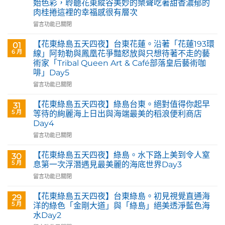
始色彩，聆聽花東縱谷美妙的樂聲吃著甜香濃郁的
肉桂捲這裡的幸福感很有層次
在
留言功能已關閉
〈花
蓮
【花東綠島五天四夜】台東花蓮。沿著「花蓮193環
01
玉
6 月
線」阿勃勒與鳳凰花爭豔怒放與只想待著不走的藝
里。
術家「Tribal Queen Art & Café部落皇后藝術咖
【Tribal
啡」Day5
Queen
Art
在
留言功能已關閉
&
〈【花
Café
東
【花東綠島五天四夜】綠島台東。絕對值得你起早
31
部
綠
5 月
等待的絢麗海上日出與海端最美的稻浪便利商店
落
島
Day4
皇
五
后
在
天
留言功能已關閉
藝
〈【花
四
術
東
夜】
【花東綠島五天四夜】綠島。水下路上美到令人窒
30
咖
綠
台
5 月
息第一次浮潛遇見最美麗的海底世界Day3
啡】
島
東
在
留言功能已關閉
欣
五
花
〈【花
賞
天
蓮。
東
旅
四
沿
【花東綠島五天四夜】台東綠島。初見視覺直通海
29
綠
英
夜】
著
5 月
洋的綠色「金剛大道」與「綠島」絕美透淨藍色海
島
原
綠
「花
水Day2
五
民
島
蓮