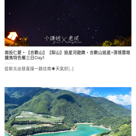
南投仁愛。【合歡山】【梨山】追星河遊趣，合歡山追星+清境雲南
擺夷特色餐三日Day1
從新北出發直接一路往南☀天氣好[...]