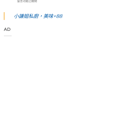
在
天
留言功能已關閉
藝
台
193
〈【花
四
術
東。
環
東
夜】
家
絕
線」
綠
綠
小謙姐私廚，美味+88
優
對
阿
島
島。
席
值
勃
五
水
夫
得
勒
天
下
恣
你
與
AD
四
路
意
起
鳳
夜】
上
奔
早
凰
台
美
放
等
花
東
到
的
待
爭
綠
令
原
的
豔
島。
人
始
絢
怒
初
窒
色
麗
放
見
息
彩，
海
與
視
第
聆
上
只
覺
一
聽
日
想
直
次
花
出
待
通
浮
東
與
著
海
潛
縱
海
不
洋
遇
谷
端
走
的
見
美
最
的
綠
最
妙
美
藝
色
美
的
的
術
「金
麗
樂
稻
家
剛
的
聲
浪
「Tribal
大
海