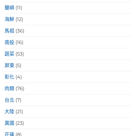
蘭嶼
(11)
海鮮
(12)
馬祖
(36)
南投
(16)
蔬菜
(53)
屏東
(5)
彰化
(4)
肉類
(76)
台北
(7)
大陸
(21)
異國
(23)
花蓮
(8)