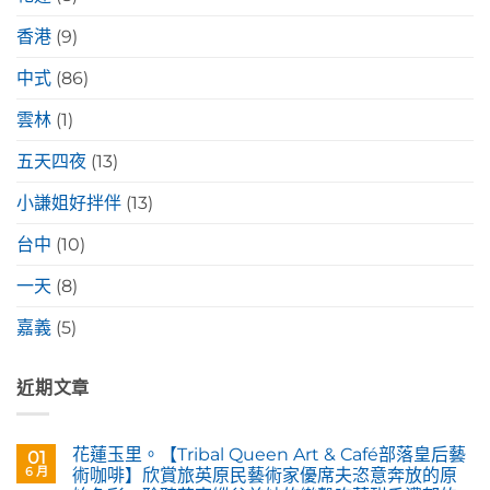
香港
(9)
中式
(86)
雲林
(1)
五天四夜
(13)
小謙姐好拌伴
(13)
台中
(10)
一天
(8)
嘉義
(5)
近期文章
花蓮玉里。【Tribal Queen Art & Café部落皇后藝
01
6 月
術咖啡】欣賞旅英原民藝術家優席夫恣意奔放的原