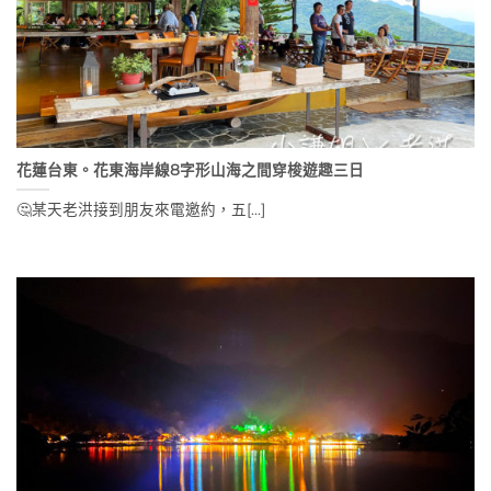
花蓮台東。花東海岸線8字形山海之間穿梭遊趣三日
🤔某天老洪接到朋友來電邀約，五[...]