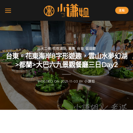
Skip
to
主站
content
三天二夜
,
吃吃滴玩
,
臺灣
,
台東
,
逗逗遊
台東。花東海岸8字形遊趣，雲山水夢幻湖
>都蘭>大巴六九景觀餐廳三日Day2
POSTED ON
2021-11-03
BY
小謙姐