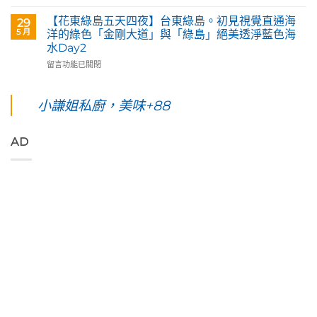
〈【花
賞
天
蓮。
東
旅
四
沿
【花東綠島五天四夜】台東綠島。初見視覺直通海
29
綠
英
夜】
著
5 月
洋的綠色「金剛大道」與「綠島」絕美透淨藍色海
島
原
綠
「花
水Day2
五
民
島
蓮
在
天
留言功能已關閉
藝
台
193
〈【花
四
術
東。
環
東
夜】
家
絕
線」
綠
綠
小謙姐私廚，美味+88
優
對
阿
島
島。
席
值
勃
五
水
夫
得
勒
天
下
恣
你
與
AD
四
路
意
起
鳳
夜】
上
奔
早
凰
台
美
放
等
花
東
到
的
待
爭
綠
令
原
的
豔
島。
人
始
絢
怒
初
窒
色
麗
放
見
息
彩，
海
與
視
第
聆
上
只
覺
一
聽
日
想
直
次
花
出
待
通
浮
東
與
著
海
潛
縱
海
不
洋
遇
谷
端
走
的