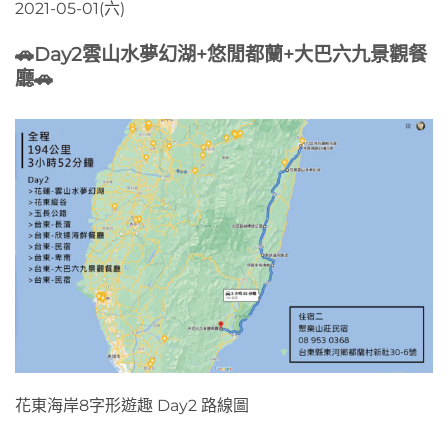
2021-05-01(六)
🚗
Day2雲山水夢幻湖+悠閒都蘭+大巴六九景觀餐
廳
🚗
花東海岸8字形遊趣 Day2 路線圖