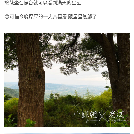
悠哉坐在陽台就可以看到滿天的星星
😓可惜今晚厚厚的一大片雲層 跟星星無緣了