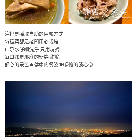
這裡是採取自助的用餐方式
每種菜都是老闆用心栽培
山泉水仔細洗淨 只用清燙
每口都是那麼的新鮮 甜脆
舒心的景色🌲健康的餐飲🍽暢懷的談心😊