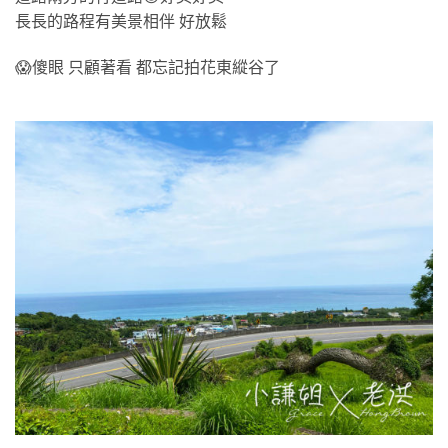
長長的路程有美景相伴 好放鬆
😱傻眼 只顧著看 都忘記拍花東縱谷了