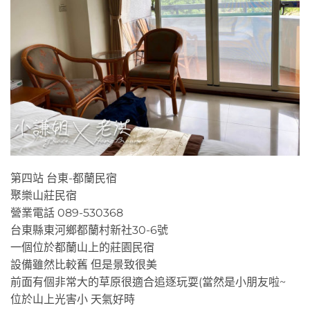
第四站 台東-都蘭民宿
聚樂山莊民宿
營業電話 089-530368
台東縣東河鄉都蘭村新社30-6號
一個位於都蘭山上的莊園民宿
設備雖然比較舊 但是景致很美
前面有個非常大的草原很適合追逐玩耍(當然是小朋友啦~
位於山上光害小 天氣好時