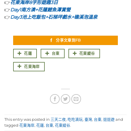
👉
花東海岸8字形遊趣3日
👉
Day1南方澳+花蓮鯉魚潭賞螢
👉
Day3池上吃飯包+石梯坪戲水+礁溪泡溫泉
分享文章到FB
花蓮
台東
花東縱谷
花東海岸
This entry was posted in
三天二夜
,
吃吃滴玩
,
臺灣
,
台東
,
逗逗遊
and
tagged
花東海岸
,
花蓮
,
台東
,
花東縱谷
.