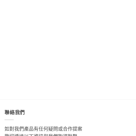
見
美
最
的
綠
最
妙
美
藝
色
美
的
的
術
「金
麗
樂
稻
家
剛
的
聲
浪
「Tribal
大
海
吃
便
Queen
道」
底
著
利
Art
與
世
甜
商
&
「綠
界
香
店
Café
島」
Day3〉
濃
Day4〉
部
絕
中
郁
中
落
美
的
皇
透
肉
后
淨
桂
藝
藍
捲
術
色
這
咖
海
裡
啡」
水
的
Day5〉
Day2〉
幸
中
中
福
感
很
聯絡我們
有
層
次〉
如對我們產品有任何疑問或合作提案
中