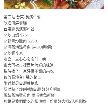
第三站 台東-長濱午餐
欣逢海鮮餐廳
台東縣長濱鄉15號
🥢炒白蝦 $250
🥢蒜青炒臘肉 $250
🥢清蒸海雞母魚 $400(時價)
🥢炒麵 $80
老公一直心心念念前一晚
東大門夜市裡面烤海鮮的味道
臨時找了一家評價不錯的來吃
位於長濱台11縣的路上
附近就是白蝦養殖廠
所以點了炒(檸檬)白蝦 好好吃啊!!!
鳳梨蒸海雞母魚 醬清香魚新鮮
炒麵是我們愛吃的細油麵，份量好大呀2人吃剛好