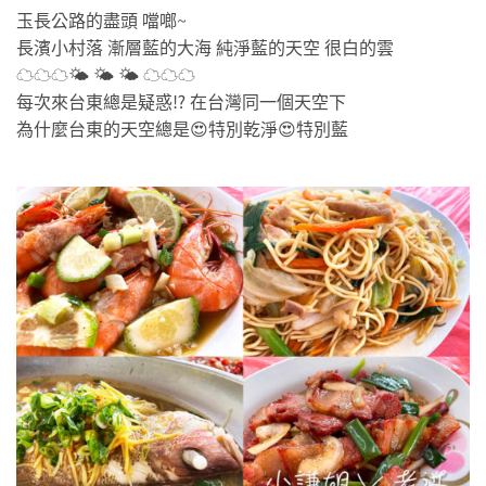
玉長公路的盡頭 噹啷~
長濱小村落 漸層藍的大海 純淨藍的天空 很白的雲
☁☁☁🌤 🌤 🌤 ☁☁☁
每次來台東總是疑惑⁉ 在台灣同一個天空下
為什麼台東的天空總是😍特別乾淨😍特別藍