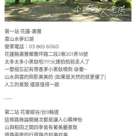
第一站 花蓮-壽豐
雲山水夢幻湖
營業電話：03 865 6060
花蓮縣壽豐鄉豐坪路二段2巷201弄18號
太多太多小黑蚊啦!!!!!!火速拍拍就走人了
一整個忘記有帶香茅小黑蚊噴劑 😅暈~
山水與雲的倒影美美的 (如果是天然的就更優了)
人工的景致 還是值得一遊
—–
第二站 花東縱谷/台9縣道
這條路無論開幾次都是讓人心曠神怡
山與稻田之間四季皆有著美麗景致
道路兩旁的行道路😍好美好美