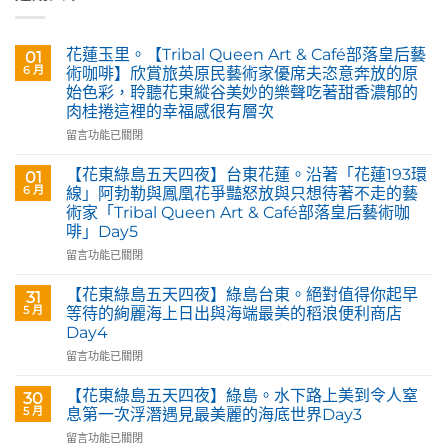
花蓮玉里。【Tribal Queen Art & Café部落皇后藝
01
6 月
術咖啡】欣賞旅英原民藝術家優席夫恣意奔放的原
始色彩，聆聽花東縱谷美妙的樂聲吃著甜香濃郁的
肉桂捲這裡的幸福感很有層次
在
留言功能已關閉
〈花
蓮
【花東綠島五天四夜】台東花蓮。沿著「花蓮193環
01
玉
6 月
線」阿勃勒與鳳凰花爭豔怒放與只想待著不走的藝
里。
術家「Tribal Queen Art & Café部落皇后藝術咖
【Tribal
啡」Day5
Queen
Art
在
留言功能已關閉
&
〈【花
Café
東
【花東綠島五天四夜】綠島台東。絕對值得你起早
31
部
綠
5 月
等待的絢麗海上日出與海端最美的稻浪便利商店
落
島
Day4
皇
五
后
在
天
留言功能已關閉
藝
〈【花
四
術
東
夜】
【花東綠島五天四夜】綠島。水下路上美到令人窒
30
咖
綠
台
5 月
息第一次浮潛遇見最美麗的海底世界Day3
啡】
島
東
在
留言功能已關閉
欣
五
花