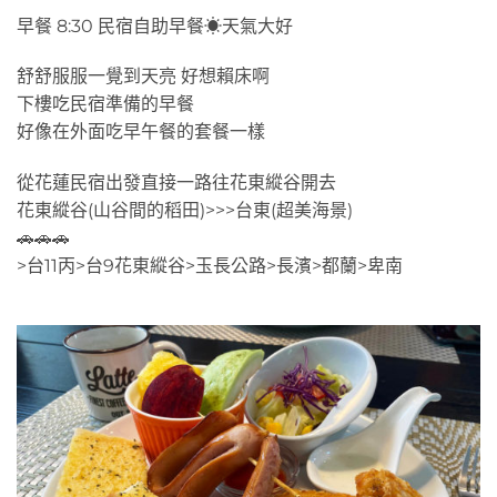
早餐 8:30 民宿自助早餐☀天氣大好
舒舒服服一覺到天亮 好想賴床啊
下樓吃民宿準備的早餐
好像在外面吃早午餐的套餐一樣
從花蓮民宿出發直接一路往花東縱谷開去
花東縱谷(山谷間的稻田)>>>台東(超美海景)
🚗🚗🚗
>台11丙>台9花東縱谷>玉長公路>長濱>都蘭>卑南