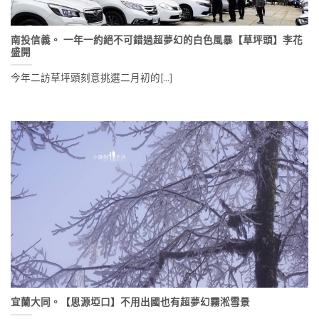
南投信義。 一年一約絕不可錯過超夢幻的白色風暴【草坪頭】李花
盛開
今年二訪草坪頭刻意挑選二月初的[...]
宜蘭大同。【思源埡口】不用出國也有超夢幻霧淞雪景