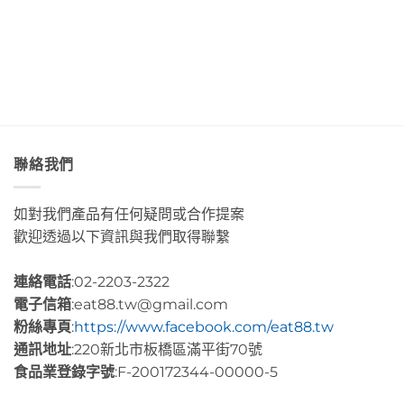
的
皇
透
肉
后
淨
桂
藝
藍
捲
術
色
這
咖
海
裡
啡」
水
的
Day5〉
Day2〉
幸
中
中
福
感
很
聯絡我們
有
層
次〉
如對我們產品有任何疑問或合作提案
中
歡迎透過以下資訊與我們取得聯繫
連絡電話
:02-2203-2322
電子信箱
:eat88.tw@gmail.com
粉絲專頁
:
https://www.facebook.com/eat88.tw
通訊地址
:220新北市板橋區滿平街70號
食品業登錄字號
:F-200172344-00000-5