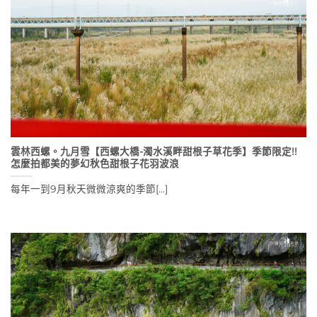
雲林西螺。九月雪【西螺大橋-濁水溪畔甜根子草花季】季節限定!!
怎麼拍都美的夢幻秋色甜根子花羽波浪
每年一到9月秋天微微涼爽的季節[...]