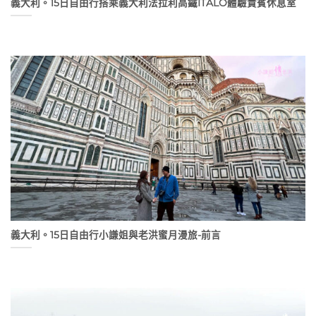
義大利。15日自由行搭乘義大利法拉利高鐵ITALO體驗貴賓休息室
義大利。15日自由行小謙姐與老洪蜜月漫旅-前言