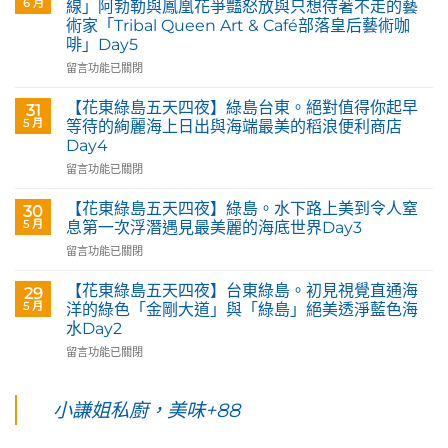
6 月
線」阿勃勒與鳳凰花爭豔怒放與只想待著不走的藝
里。
術家「Tribal Queen Art & Café部落皇后藝術咖
【Tribal
啡」Day5
Queen
Art
在
留言功能已關閉
&
〈【花
Café
東
【花東綠島五天四夜】綠島台東。絕對值得你起早
31
部
綠
5 月
等待的絢麗海上日出與海端最美的稻浪便利商店
落
島
Day4
皇
五
后
在
天
留言功能已關閉
藝
〈【花
四
術
東
夜】
【花東綠島五天四夜】綠島。水下路上美到令人窒
30
咖
綠
台
5 月
息第一次浮潛遇見最美麗的海底世界Day3
啡】
島
東
在
留言功能已關閉
欣
五
花
〈【花
賞
天
蓮。
東
旅
四
沿
【花東綠島五天四夜】台東綠島。初見視覺直通海
29
綠
英
夜】
著
5 月
洋的綠色「金剛大道」與「綠島」絕美透淨藍色海
島
原
綠
「花
水Day2
五
民
島
蓮
在
天
留言功能已關閉
藝
台
193
〈【花
四
術
東。
環
東
夜】
家
絕
線」
綠
綠
小謙姐私廚，美味+88
優
對
阿
島
島。
席
值
勃
五
水
夫
得
勒