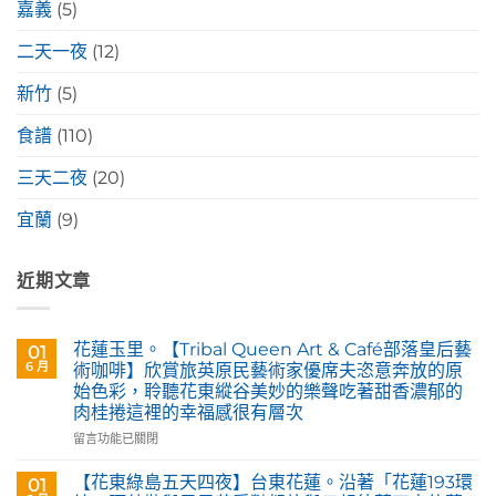
嘉義
(5)
二天一夜
(12)
新竹
(5)
食譜
(110)
三天二夜
(20)
宜蘭
(9)
近期文章
花蓮玉里。【Tribal Queen Art & Café部落皇后藝
01
6 月
術咖啡】欣賞旅英原民藝術家優席夫恣意奔放的原
始色彩，聆聽花東縱谷美妙的樂聲吃著甜香濃郁的
肉桂捲這裡的幸福感很有層次
在
留言功能已關閉
〈花
蓮
【花東綠島五天四夜】台東花蓮。沿著「花蓮193環
01
玉