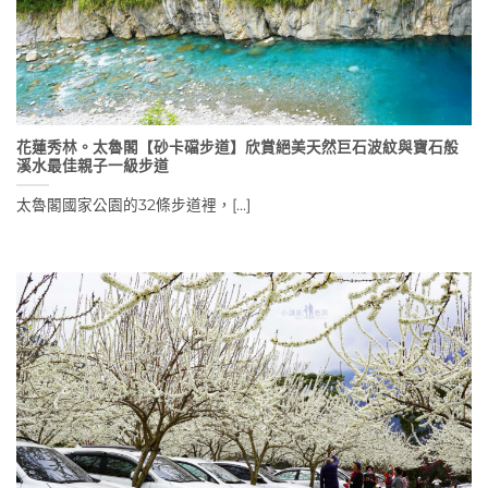
花蓮秀林。太魯閣【砂卡礑步道】欣賞絕美天然巨石波紋與寶石般
溪水最佳親子一級步道
太魯閣國家公園的32條步道裡，[...]