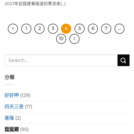
2023年初接連著兩波的寒流來[...]
1
2
3
4
5
6
7
...
10
分類
好好呷
(129)
四天三夜
(17)
基隆
(2)
逗逗遊
(95)