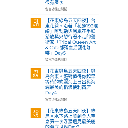
很有層次
在
留言功能已關閉
〈花
蓮
【花東綠島五天四夜】台
01
玉
6 月
東花蓮。沿著「花蓮193環
里。
線」阿勃勒與鳳凰花爭豔
【Tribal
怒放與只想待著不走的藝
Queen
術家「Tribal Queen Art
Art
& Café部落皇后藝術咖
&
啡」Day5
Café
部
在
留言功能已關閉
落
〈【花
皇
東
【花東綠島五天四夜】綠
31
后
綠
5 月
島台東。絕對值得你起早
藝
島
等待的絢麗海上日出與海
術
五
咖
端最美的稻浪便利商店
天
啡】
Day4
四
欣
夜】
在
留言功能已關閉
賞
台
〈【花
旅
東
東
【花東綠島五天四夜】綠
30
英
花
綠
5 月
島。水下路上美到令人窒
原
蓮。
島
民
息第一次浮潛遇見最美麗
沿
五
藝
的海底世界Day3
著