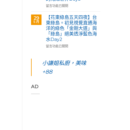
天
術
「花
四
在
留言功能已關閉
家
蓮
夜】
〈【花
優
193
綠
東
【花東綠島五天四夜】台
席
29
環
島
綠
5 月
夫
東綠島。初見視覺直通海
線」
台
島
恣
洋的綠色「金剛大道」與
阿
東。
五
意
「綠島」絕美透淨藍色海
勃
絕
天
奔
水Day2
勒
對
四
放
與
值
夜】
在
留言功能已關閉
的
鳳
得
綠
〈【花
原
凰
你
島。
東
始
花
起
水
綠
小謙姐私廚，美味
色
爭
早
下
島
彩，
豔
等
路
+88
五
聆
怒
待
上
天
聽
放
的
美
四
花
與
絢
到
夜】
AD
東
只
麗
令
台
縱
想
海
人
東
谷
待
上
窒
綠
美
著
日
息
島。
妙
不
出
第
初
的
走
與
一
見
樂
的
海
次
視
聲
藝
端
浮
覺
吃
術
最
潛
直