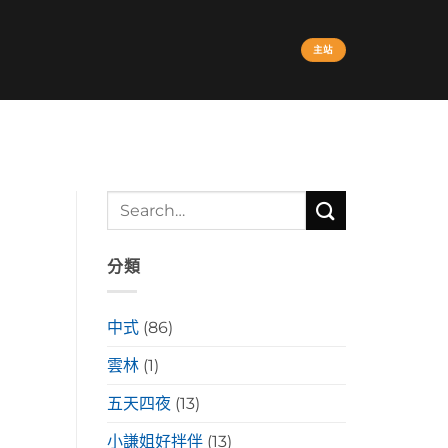
主站
分類
中式
(86)
雲林
(1)
五天四夜
(13)
小謙姐好拌伴
(13)