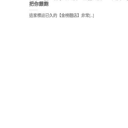
把你餵飽
這家標註已久的【金榜麵店】非常[...]