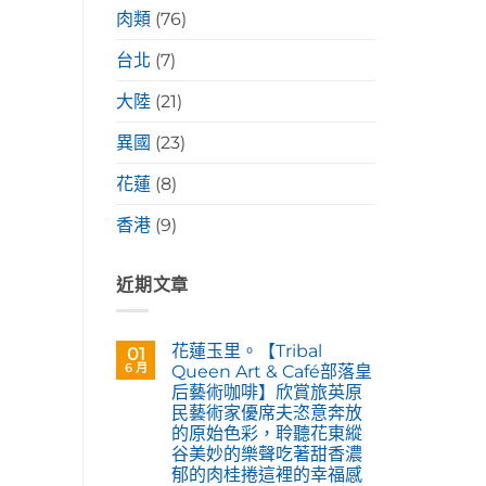
肉類
(76)
台北
(7)
大陸
(21)
異國
(23)
花蓮
(8)
香港
(9)
近期文章
花蓮玉里。【Tribal
01
6 月
Queen Art & Café部落皇
后藝術咖啡】欣賞旅英原
民藝術家優席夫恣意奔放
的原始色彩，聆聽花東縱
谷美妙的樂聲吃著甜香濃
郁的肉桂捲這裡的幸福感