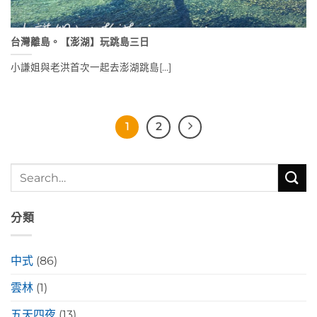
台灣離島。【澎湖】玩跳島三日
小謙姐與老洪首次一起去澎湖跳島[...]
1
2
分類
中式
(86)
雲林
(1)
五天四夜
(13)