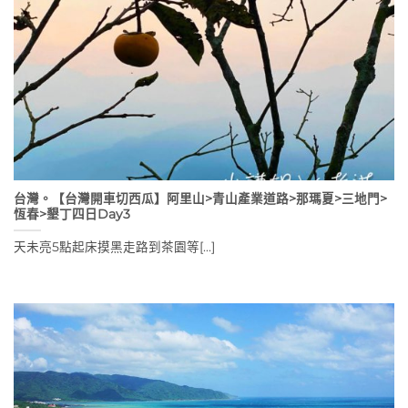
台灣。【台灣開車切西瓜】阿里山>青山產業道路>那瑪夏>三地門>
恆春>墾丁四日Day3
天未亮5點起床摸黑走路到茶園等[...]