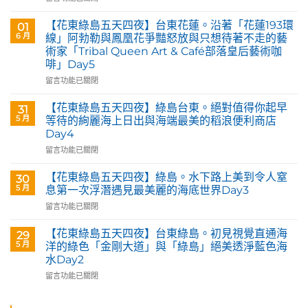
〈花
蓮
【花東綠島五天四夜】台東花蓮。沿著「花蓮193環
01
玉
6 月
線」阿勃勒與鳳凰花爭豔怒放與只想待著不走的藝
里。
術家「Tribal Queen Art & Café部落皇后藝術咖
【Tribal
啡」Day5
Queen
Art
在
留言功能已關閉
&
〈【花
Café
東
【花東綠島五天四夜】綠島台東。絕對值得你起早
31
部
綠
5 月
等待的絢麗海上日出與海端最美的稻浪便利商店
落
島
Day4
皇
五
后
在
天
留言功能已關閉
藝
〈【花
四
術
東
夜】
【花東綠島五天四夜】綠島。水下路上美到令人窒
30
咖
綠
台
5 月
息第一次浮潛遇見最美麗的海底世界Day3
啡】
島
東
在
留言功能已關閉
欣
五
花
〈【花
賞
天
蓮。
東
旅
四
沿
【花東綠島五天四夜】台東綠島。初見視覺直通海
29
綠
英
夜】
著
5 月
洋的綠色「金剛大道」與「綠島」絕美透淨藍色海
島
原
綠
「花
水Day2
五
民
島
蓮
在
天
留言功能已關閉
藝
台
193
〈【花
四
術
東。
環
東
夜】
家
絕
線」