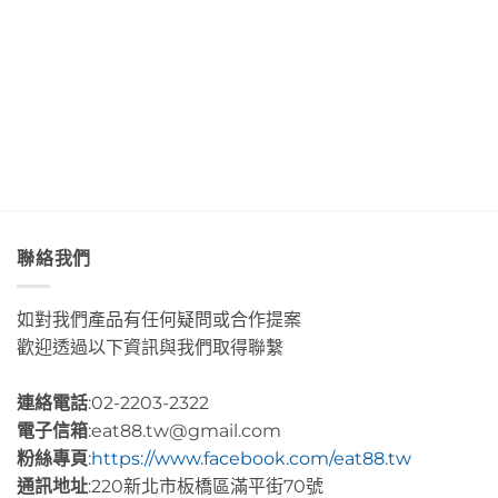
香
店
Café
島」
Day3〉
濃
Day4〉
部
絕
中
郁
中
落
美
的
皇
透
肉
后
淨
桂
藝
藍
捲
術
色
這
咖
海
裡
啡」
水
的
Day5〉
Day2〉
幸
中
中
福
感
很
聯絡我們
有
層
次〉
如對我們產品有任何疑問或合作提案
中
歡迎透過以下資訊與我們取得聯繫
連絡電話
:02-2203-2322
電子信箱
:eat88.tw@gmail.com
粉絲專頁
:
https://www.facebook.com/eat88.tw
通訊地址
:220新北市板橋區滿平街70號