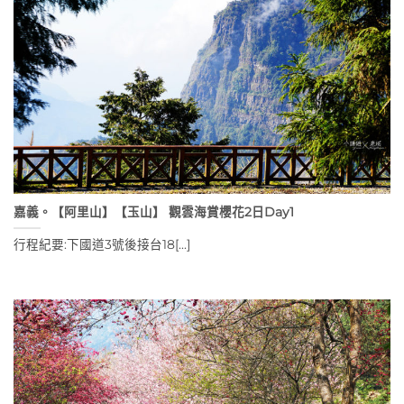
嘉義。【阿里山】【玉山】 觀雲海賞櫻花2日Day1
行程紀要:下國道3號後接台18[...]