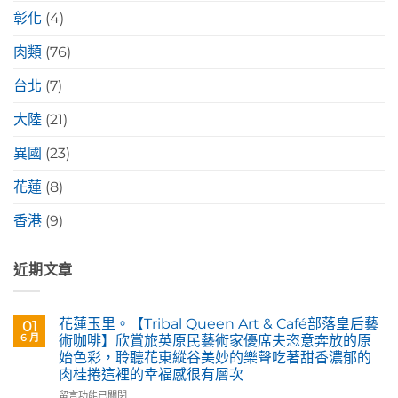
彰化
(4)
肉類
(76)
台北
(7)
大陸
(21)
異國
(23)
花蓮
(8)
香港
(9)
近期文章
花蓮玉里。【Tribal Queen Art & Café部落皇后藝
01
6 月
術咖啡】欣賞旅英原民藝術家優席夫恣意奔放的原
始色彩，聆聽花東縱谷美妙的樂聲吃著甜香濃郁的
肉桂捲這裡的幸福感很有層次
在
留言功能已關閉