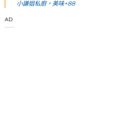
綠
綠
小謙姐私廚，美味+88
優
對
阿
島
島。
席
值
勃
五
水
夫
得
勒
天
下
恣
你
與
AD
四
路
意
起
鳳
夜】
上
奔
早
凰
台
美
放
等
花
東
到
的
待
爭
綠
令
原
的
豔
島。
人
始
絢
怒
初
窒
色
麗
放
見
息
彩，
海
與
視
第
聆
上
只
覺
一
聽
日
想
直
次
花
出
待
通
浮
東
與
著
海
潛
縱
海
不
洋
遇
谷
端
走
的
見
美
最
的
綠
最
妙
美
藝
色
美
的
的
術
「金
麗
樂
稻
家
剛
的
聲
浪
「Tribal
大
海
吃
便
Queen
道」
底
著
利
Art
與
世
甜
商
&
「綠
界