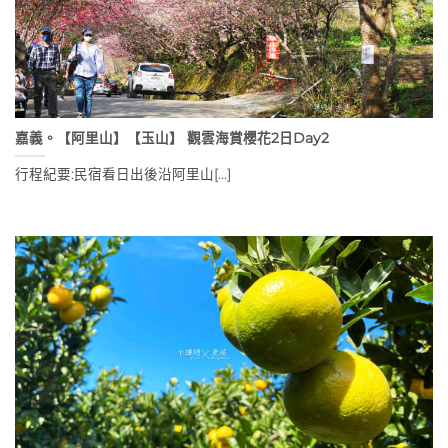
嘉義。【阿里山】【玉山】 觀雲海賞櫻花2日Day2
行程紀要:民宿看日出後沿阿里山[...]