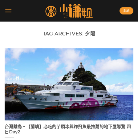
Skip
to
主站
content
TAG ARCHIVES:
夕陽
台灣離島。【蘭嶼】必吃的芋頭冰與炸飛魚最推薦的地下屋導覽 四
日Day2