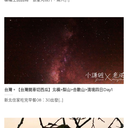
台灣。【台灣開車切西瓜】北橫>梨山>合歡山>清境四日Day1
新北住家吃完早餐08：30出發[...]