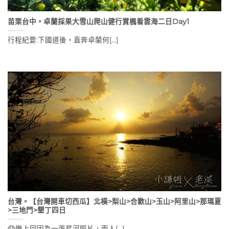
苗栗台中。卓蘭採果大雪山爬山健行賞楓看雲海二日Day1
行程紀要:下國道後，直奔卓蘭何[...]
台灣。【台灣開車切西瓜】北橫>梨山>合歡山>玉山>阿里山>那瑪夏
>三地門>墾丁四日
😱繼上回因為一張星河照片，兩人[...]