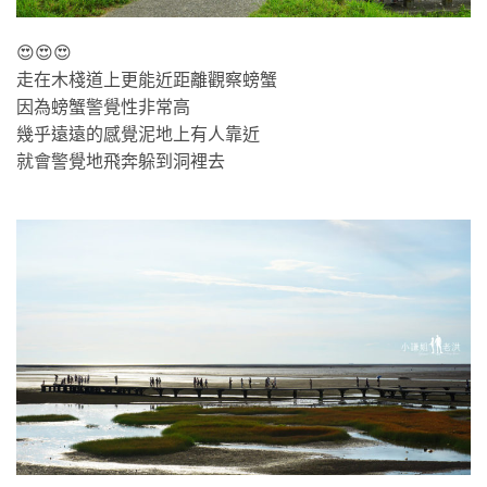
😍😍😍
走在木棧道上更能近距離觀察螃蟹
因為螃蟹警覺性非常高
幾乎遠遠的感覺泥地上有人靠近
就會警覺地飛奔躲到洞裡去