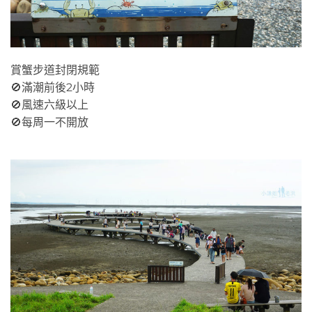
賞蟹步道封閉規範
🚫滿潮前後2小時
🚫風速六級以上
🚫每周一不開放