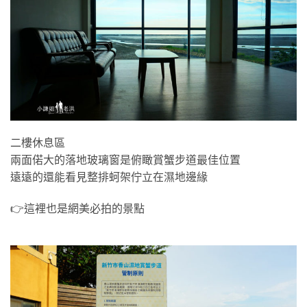
二樓休息區
兩面偌大的落地玻璃窗是俯瞰賞蟹步道最佳位置
遠遠的還能看見整排蚵架佇立在濕地邊緣
👉這裡也是網美必拍的景點