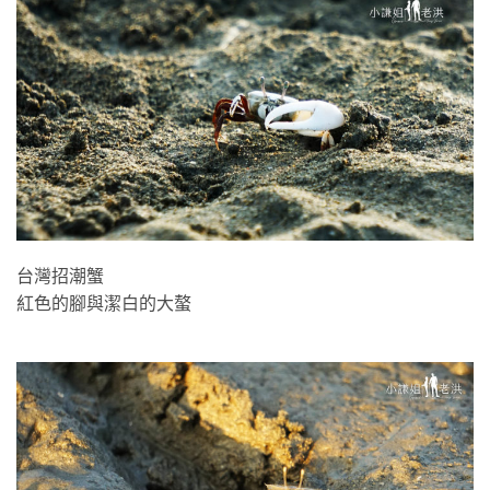
台灣招潮蟹
紅色的腳與潔白的大螯