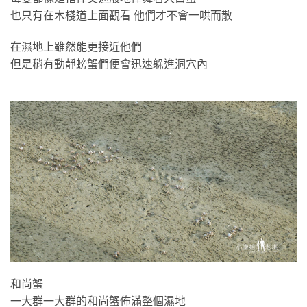
也只有在木棧道上面觀看 他們才不會一哄而散
在濕地上雖然能更接近他們
但是稍有動靜螃蟹們便會迅速躲進洞穴內
和尚蟹
一大群一大群的和尚蟹佈滿整個濕地