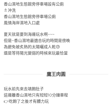
香山濕地生態館旁停車場設有公廁
🚿沖洗
香山濕地生態館旁停車場公廁
風情海岸濕地入口處
夏天就是要到海邊玩水啊~~~
但是~香山濕地最適合玩的時間是傍晚
為避免被炙熱的太陽曬成人乾😓
還是等待陽光變弱的時候來玩最恰當
鷹王肉圓
玩水前先來去填飽肚子
這邊離香山濕地只有短短10分鐘車程
👉吃飽了之後才有體力玩