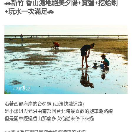
🚗
新竹 香山濕地絕美夕陽+賞蟹+挖蛤蜊
+玩水一次滿足
🚗
沿著西部海岸的台61線 (西濱快速道路)
是小謙姐與老洪由南部回台北時最喜歡的避車潮路線
但是開車經過香山那麼多次🤔從未停下來過