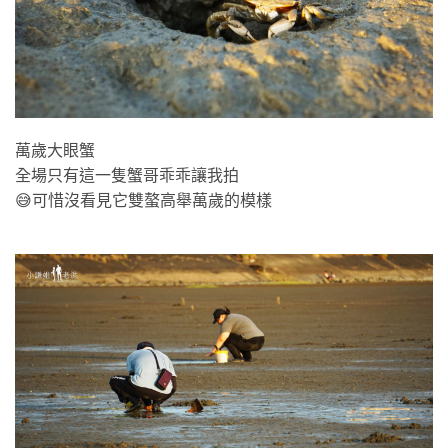
萬歲大眼蟹
全場只有這一隻蟹哥乖乖讓我拍
😅可惜沒看見它雙螯高舉萬歲的模樣