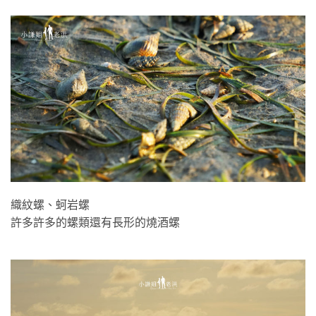
織紋螺、蚵岩螺
許多許多的螺類還有長形的燒酒螺