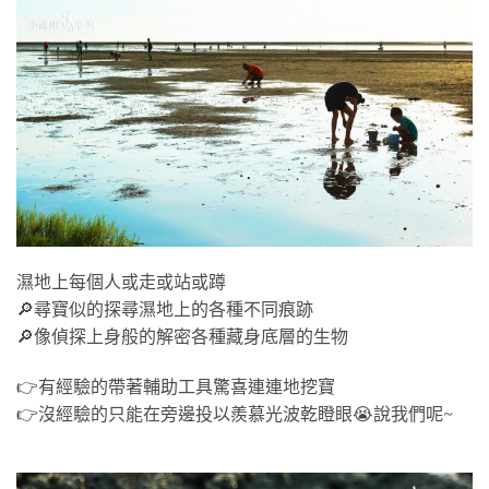
濕地上每個人或走或站或蹲
🔎尋寶似的探尋濕地上的各種不同痕跡
🔎像偵探上身般的解密各種藏身底層的生物
👉有經驗的帶著輔助工具驚喜連連地挖寶
👉沒經驗的只能在旁邊投以羨慕光波乾瞪眼😭說我們呢~