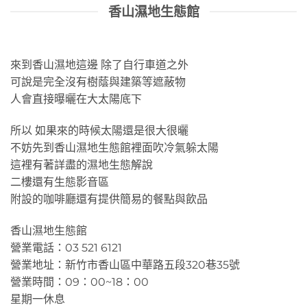
香山濕地生態館
來到香山濕地這邊 除了自行車道之外
可說是完全沒有樹蔭與建築等遮蔽物
人會直接曝曬在大太陽底下
所以 如果來的時候太陽還是很大很曬
不妨先到香山濕地生態館裡面吹冷氣躲太陽
這裡有著詳盡的濕地生態解說
二樓還有生態影音區
附設的咖啡廳還有提供簡易的餐點與飲品
香山濕地生態館
營業電話：03 521 6121
營業地址：新竹市香山區中華路五段320巷35號
營業時間：09：00~18：00
星期一休息