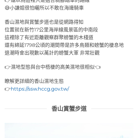
👉還以為這裡只是適合騎腳踏車的路線
😅小謙姐很怕曬所以不敢在海邊騎車
香山濕地與賞蟹步道也是從網路得知
位置就在新竹17公里海岸線風景區的中南段
這裡除了有近距離觀察群聚螃蟹的木棧道
還有綿延1798公頃的潮間帶是許多鳥類和螃蟹的棲息地
退潮時會出現數以萬計的螃蟹大軍 非常壯觀
👉濕地型態與台中梧棲的高美濕地很相似👈
瞭解更詳細的香山濕地生態
👉
https://ssw.hccg.gov.tw/
香山賞蟹步道