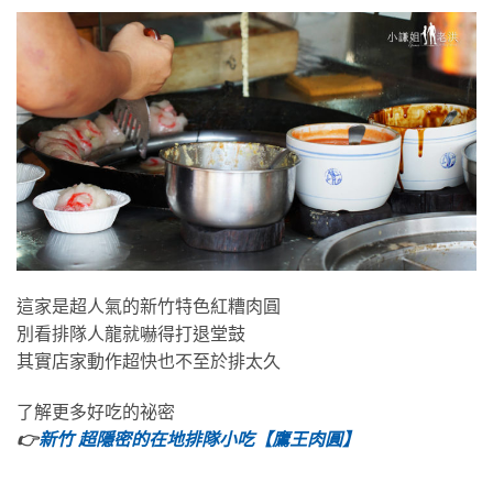
這家是超人氣的新竹特色紅糟肉圓
別看排隊人龍就嚇得打退堂鼓
其實店家動作超快也不至於排太久
了解更多好吃的祕密
👉
新竹 超隱密的在地排隊小吃【鷹王肉圓】