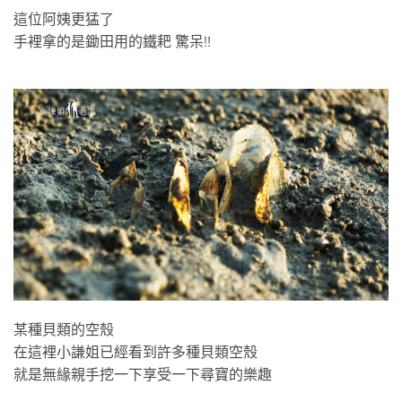
這位阿姨更猛了
手裡拿的是鋤田用的鐵耙 驚呆!!
某種貝類的空殼
在這裡小謙姐已經看到許多種貝類空殼
就是無緣親手挖一下享受一下尋寶的樂趣