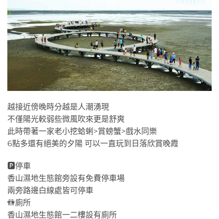
越接近傍晚時分越是人潮湧現
不僅陽光較弱些微風吹來更是舒爽
此時帶著一家老小挖蛤蜊>賞螃蟹>戲水同樂
6點多還有絕美的夕陽 可以一直玩到日落欣賞晚霞
🅿停車
香山濕地生態館旁設有免費停車場
兩旁路邊白線處皆可停車
🚻廁所
香山濕地生態館一二樓設有廁所