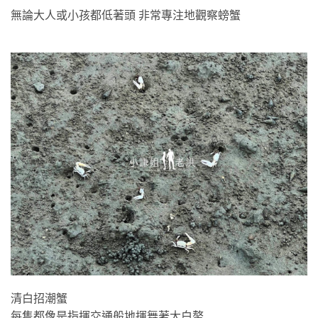
無論大人或小孩都低著頭 非常專注地觀察螃蟹
清白招潮蟹
每隻都像是指揮交通般地揮舞著大白螯