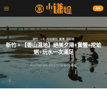
Skip
to
主站
content
新竹
,
一天
,
吃吃滴玩
,
臺灣
,
逗逗遊
新竹。【香山濕地】絕美夕陽+賞蟹+挖蛤
蜊+玩水一次滿足
POSTED ON
2022-07-15
BY
小謙姐