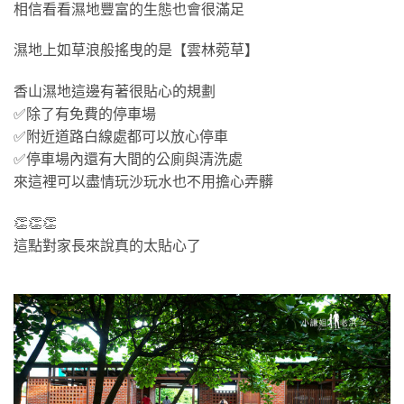
相信看看濕地豐富的生態也會很滿足
濕地上如草浪般搖曳的是【雲林菀草】
香山濕地這邊有著很貼心的規劃
✅除了有免費的停車場
✅附近道路白線處都可以放心停車
✅停車場內還有大間的公廁與清洗處
來這裡可以盡情玩沙玩水也不用擔心弄髒
👏👏👏
這點對家長來說真的太貼心了