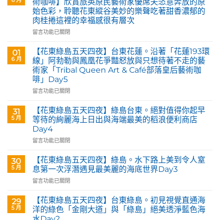
術咖啡】欣賞旅英原民藝術家優席夫恣意奔放的原
始色彩，聆聽花東縱谷美妙的樂聲吃著甜香濃郁的
肉桂捲這裡的幸福感很有層次
在
留言功能已關閉
〈花
蓮
【花東綠島五天四夜】台東花蓮。沿著「花蓮193環
01
玉
6 月
線」阿勃勒與鳳凰花爭豔怒放與只想待著不走的藝
里。
術家「Tribal Queen Art & Café部落皇后藝術咖
【Tribal
啡」Day5
Queen
Art
在
留言功能已關閉
&
〈【花
Café
東
【花東綠島五天四夜】綠島台東。絕對值得你起早
31
部
綠
5 月
等待的絢麗海上日出與海端最美的稻浪便利商店
落
島
Day4
皇
五
后
在
天
留言功能已關閉
藝
〈【花
四
術
東
夜】
【花東綠島五天四夜】綠島。水下路上美到令人窒
30
咖
綠
台
5 月
息第一次浮潛遇見最美麗的海底世界Day3
啡】
島
東
在
留言功能已關閉
欣
五
花
〈【花
賞
天
蓮。
東
旅
四
沿
【花東綠島五天四夜】台東綠島。初見視覺直通海
29
綠
英
夜】
著
5 月
洋的綠色「金剛大道」與「綠島」絕美透淨藍色海
島
原
綠
「花
水Day2