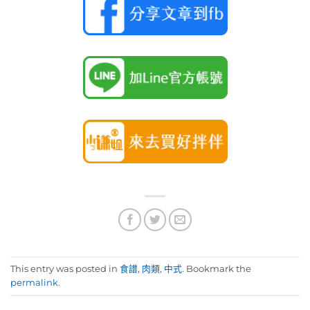
This entry was posted in
食譜
,
肉類
,
中式
. Bookmark the
permalink
.