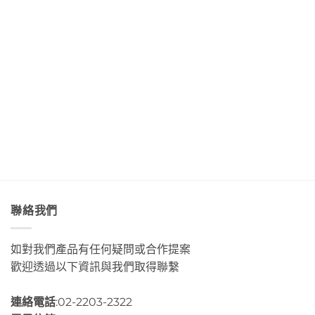
聲
浪
「Tribal
大
海
吃
便
Queen
道」
底
著
利
Art
與
世
甜
商
&
「綠
界
香
店
Café
島」
Day3〉
濃
Day4〉
部
絕
中
郁
中
落
美
的
皇
透
肉
后
淨
桂
藝
藍
捲
術
色
這
咖
海
裡
啡」
水
的
Day5〉
Day2〉
幸
中
中
福
感
很
聯絡我們
有
層
次〉
如對我們產品有任何疑問或合作提案
中
歡迎透過以下資訊與我們取得聯繫
連絡電話
:02-2203-2322