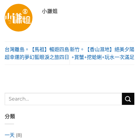
小謙姐
台灣離島。【馬祖】暢遊四島
新竹。【香山濕地】絕美夕陽
超幸運的夢幻藍眼淚之旅四日
+賞蟹+挖蛤蜊+玩水一次滿足
分類
一天
(8)