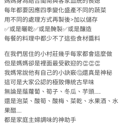
媽媽身為結合閩南與客家血統的長媳
每年都要因應四季變化盛產不同的蔬菜
用不同的處理方式再製後>加以儲存
✅或是曬乾✅或是醃製✅或是釀造
每餐的料理中都少不了這些食材醬料
在我們居住的小村莊幾乎每家都會這麼做
但是媽媽卻是裡面最受歡迎的👏👏👏
我媽常說他有自己的小訣竅🤔還真是神秘
這可是大家公認的極致傳統古早味
無論是蔭蘿蔔、筍子、冬瓜、芋頭…..
還是泡菜、酸筍、酸梅、菜乾、水果酒、水
果醋….
都是家庭主婦調味的神助手