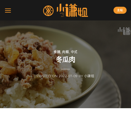
Skip
to
主站
content
食譜
,
肉類
,
中式
冬瓜肉
POSTED ON
2022-07-09
BY
小謙姐