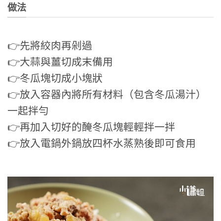
做法
👉先將絞肉再剁過
👉大蒜與薑切成末備用
👉冬瓜塊切成小塊狀
👉放入容器內將所有材料（包含冬瓜湯汁）
一起拌勻
👉再加入切好的醃冬瓜塊輕輕拌一拌
👉放入電鍋外鍋放四杯水蒸熟後即可食用