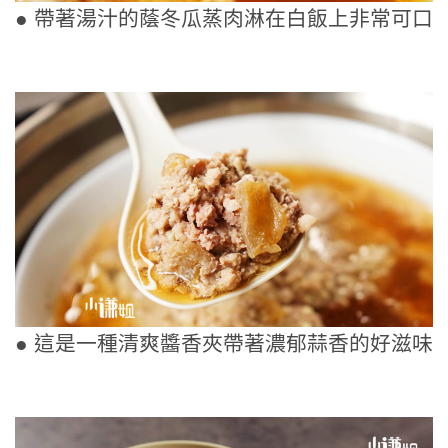
● 帶著湯汁的蔭冬瓜蒸肉淋在白飯上非常可口
● 這是一種清爽醬香夾帶著濃郁蒜香的好滋味