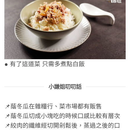
● 有了這道菜 只需多煮點白飯
小謙姐叨叨話
📌蔭冬瓜在雜糧行、菜市場都有販售
📌蔭冬瓜切成小塊吃的時候口感比較有層次
📌絞肉的纖維經切開剁鬆後，蒸過之後的口