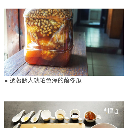
● 透著誘人琥珀色澤的蔭冬瓜