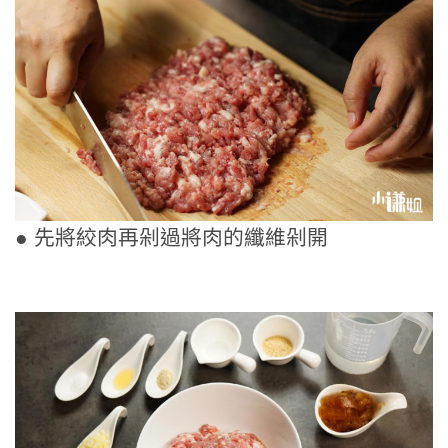
● 先將絞肉再剁過將肉的纖維剁開