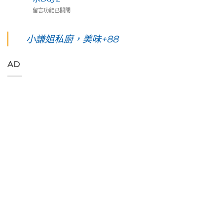
五
民
島
蓮
在
天
留言功能已關閉
藝
台
193
〈【花
四
術
東。
環
東
夜】
家
絕
線」
綠
綠
小謙姐私廚，美味+88
優
對
阿
島
島。
席
值
勃
五
水
夫
得
勒
天
下
恣
你
與
AD
四
路
意
起
鳳
夜】
上
奔
早
凰
台
美
放
等
花
東
到
的
待
爭
綠
令
原
的
豔
島。
人
始
絢
怒
初
窒
色
麗
放
見
息
彩，
海
與
視
第
聆
上
只
覺
一
聽
日
想
直
次
花
出
待
通
浮
東
與
著
海
潛
縱
海
不
洋
遇
谷
端
走
的
見
美
最
的
綠
最
妙
美
藝
色
美
的
的
術
「金
麗
樂
稻
家
剛
的