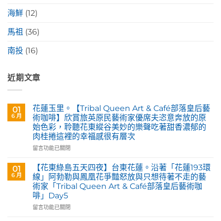
海鮮
(12)
馬祖
(36)
南投
(16)
近期文章
花蓮玉里。【Tribal Queen Art & Café部落皇后藝
01
6 月
術咖啡】欣賞旅英原民藝術家優席夫恣意奔放的原
始色彩，聆聽花東縱谷美妙的樂聲吃著甜香濃郁的
肉桂捲這裡的幸福感很有層次
在
留言功能已關閉
〈花
蓮
【花東綠島五天四夜】台東花蓮。沿著「花蓮193環
01
玉
6 月
線」阿勃勒與鳳凰花爭豔怒放與只想待著不走的藝
里。
術家「Tribal Queen Art & Café部落皇后藝術咖
【Tribal
啡」Day5
Queen
Art
在
留言功能已關閉
&
〈【花