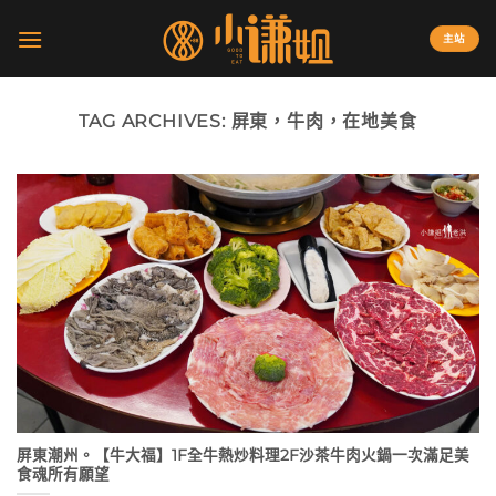
Skip
to
主站
content
TAG ARCHIVES:
屏東，牛肉，在地美食
屏東潮州。【牛大福】1F全牛熱炒料理2F沙茶牛肉火鍋一次滿足美
食魂所有願望