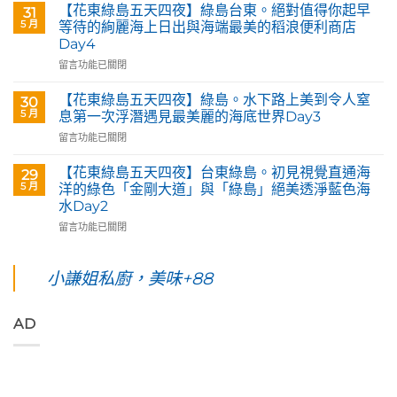
Café
東
【花東綠島五天四夜】綠島台東。絕對值得你起早
31
部
綠
5 月
等待的絢麗海上日出與海端最美的稻浪便利商店
落
島
Day4
皇
五
后
在
天
留言功能已關閉
藝
〈【花
四
術
東
夜】
【花東綠島五天四夜】綠島。水下路上美到令人窒
30
咖
綠
台
5 月
息第一次浮潛遇見最美麗的海底世界Day3
啡】
島
東
在
留言功能已關閉
欣
五
花
〈【花
賞
天
蓮。
東
旅
四
沿
【花東綠島五天四夜】台東綠島。初見視覺直通海
29
綠
英
夜】
著
5 月
洋的綠色「金剛大道」與「綠島」絕美透淨藍色海
島
原
綠
「花
水Day2
五
民
島
蓮
在
天
留言功能已關閉
藝
台
193
〈【花
四
術
東。
環
東
夜】
家
絕
線」
綠
綠
小謙姐私廚，美味+88
優
對
阿
島
島。
席
值
勃
五
水
夫
得
勒
天
下
恣
你
與
AD
四
路
意
起
鳳
夜】
上
奔
早
凰
台
美
放
等
花
東
到
的
待
爭
綠
令
原
的
豔