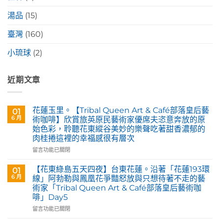
湯品
(15)
臺灣
(160)
小琉球
(2)
近期文章
花蓮玉里。【Tribal Queen Art & Café部落皇后藝
01
6 月
術咖啡】欣賞旅英原民藝術家優席夫恣意奔放的原
始色彩，聆聽花東縱谷美妙的樂聲吃著甜香濃郁的
肉桂捲這裡的幸福感很有層次
在
留言功能已關閉
〈花
蓮
【花東綠島五天四夜】台東花蓮。沿著「花蓮193環
01
玉
6 月
線」阿勃勒與鳳凰花爭豔怒放與只想待著不走的藝
里。
術家「Tribal Queen Art & Café部落皇后藝術咖
【Tribal
啡」Day5
Queen
Art
在
留言功能已關閉
&
〈【花