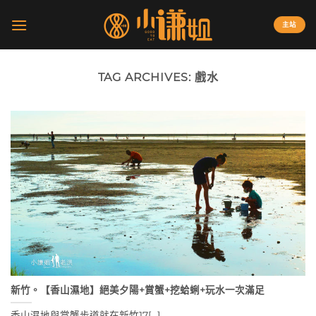
Skip
to
主站
content
TAG ARCHIVES:
戲水
新竹。【香山濕地】絕美夕陽+賞蟹+挖蛤蜊+玩水一次滿足
香山濕地與賞蟹步道就在新竹17[...]