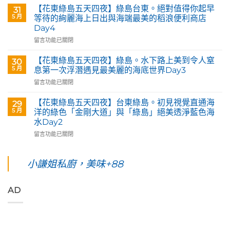
Café
東
【花東綠島五天四夜】綠島台東。絕對值得你起早
31
部
綠
5 月
等待的絢麗海上日出與海端最美的稻浪便利商店
落
島
Day4
皇
五
后
在
天
留言功能已關閉
藝
〈【花
四
術
東
夜】
【花東綠島五天四夜】綠島。水下路上美到令人窒
30
咖
綠
台
5 月
息第一次浮潛遇見最美麗的海底世界Day3
啡】
島
東
在
留言功能已關閉
欣
五
花
〈【花
賞
天
蓮。
東
旅
四
沿
【花東綠島五天四夜】台東綠島。初見視覺直通海
29
綠
英
夜】
著
5 月
洋的綠色「金剛大道」與「綠島」絕美透淨藍色海
島
原
綠
「花
水Day2
五
民
島
蓮
在
天
留言功能已關閉
藝
台
193
〈【花
四
術
東。
環
東
夜】
家
絕
線」
綠
綠
小謙姐私廚，美味+88
優
對
阿
島
島。
席
值
勃
五
水
夫
得
勒
天
下
恣
你
與
AD
四
路
意
起
鳳
夜】
上
奔
早
凰
台
美
放
等
花
東
到
的
待
爭
綠
令