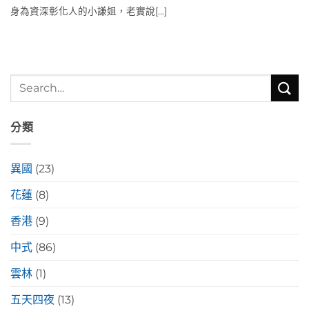
身為資深彰化人的小謙姐，老實說[...]
分類
異國
(23)
花蓮
(8)
香港
(9)
中式
(86)
雲林
(1)
五天四夜
(13)