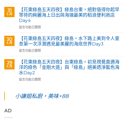
&
〈【花
Café
東
【花東綠島五天四夜】綠島台東。絕對值得你起早
31
部
綠
5 月
等待的絢麗海上日出與海端最美的稻浪便利商店
落
島
Day4
皇
五
后
在
天
留言功能已關閉
藝
〈【花
四
術
東
夜】
【花東綠島五天四夜】綠島。水下路上美到令人窒
30
咖
綠
台
5 月
息第一次浮潛遇見最美麗的海底世界Day3
啡】
島
東
在
留言功能已關閉
欣
五
花
〈【花
賞
天
蓮。
東
旅
四
沿
【花東綠島五天四夜】台東綠島。初見視覺直通海
29
綠
英
夜】
著
5 月
洋的綠色「金剛大道」與「綠島」絕美透淨藍色海
島
原
綠
「花
水Day2
五
民
島
蓮
在
天
留言功能已關閉
藝
台
193
〈【花
四
術
東。
環
東
夜】
家
絕
線」
綠
綠
小謙姐私廚，美味+88
優
對
阿
島
島。
席
值
勃
五
水
夫
得
勒
天
下
恣
你
與
AD
四
路
意
起
鳳
夜】
上
奔
早
凰
台
美
放
等
花
東
到