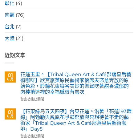
彰化
(4)
肉類
(76)
台北
(7)
大陸
(21)
近期文章
花蓮玉里。【Tribal Queen Art & Café部落皇后藝
01
6 月
術咖啡】欣賞旅英原民藝術家優席夫恣意奔放的原
始色彩，聆聽花東縱谷美妙的樂聲吃著甜香濃郁的
肉桂捲這裡的幸福感很有層次
在
留言功能已關閉
〈花
蓮
【花東綠島五天四夜】台東花蓮。沿著「花蓮193環
01
玉
6 月
線」阿勃勒與鳳凰花爭豔怒放與只想待著不走的藝
里。
術家「Tribal Queen Art & Café部落皇后藝術咖
【Tribal
啡」Day5
Queen
Art
在
留言功能已關閉