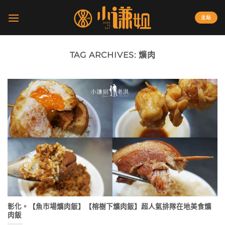
Skip
to
主站
content
TAG ARCHIVES:
爌肉
彰化。【魚市場爌肉飯】【榕樹下爌肉飯】超人氣排隊在地美食爌
肉飯