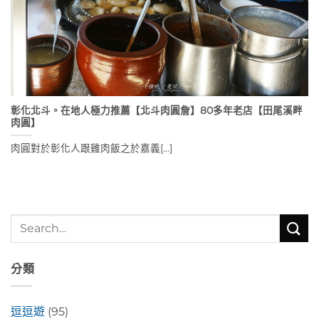
彰化北斗。在地人極力推薦【北斗肉圓詹】80多年老店【田尾溪畔
肉圓】
肉圓對於彰化人跟雞肉飯之於嘉義[...]
分類
逗逗遊
(95)