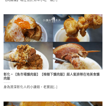
彰化。【魚市場爌肉飯】【榕樹下爌肉飯】超人氣排隊在地美食爌
肉飯
身為資深彰化人的小謙姐，老實說[...]