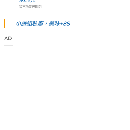
五
民
島
蓮
在
天
留言功能已關閉
藝
台
193
〈【花
四
術
東。
環
東
夜】
家
絕
線」
綠
綠
小謙姐私廚，美味+88
優
對
阿
島
島。
席
值
勃
五
水
夫
得
勒
天
下
恣
你
與
AD
四
路
意
起
鳳
夜】
上
奔
早
凰
台
美
放
等
花
東
到
的
待
爭
綠
令
原
的
豔
島。
人
始
絢
怒
初
窒
色
麗
放
見
息
彩，
海
與
視
第
聆
上
只
覺
一
聽
日
想
直
次
花
出
待
通
浮
東
與
著
海
潛
縱
海
不
洋
遇
谷
端
走
的
見
美
最
的
綠
最
妙
美
藝
色
美
的
的
術
「金
麗
樂
稻
家
剛
的