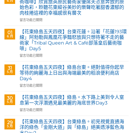
6 月
術咖啡】欣賞旅英原民藝術家優席夫恣意奔放的原
始色彩，聆聽花東縱谷美妙的樂聲吃著甜香濃郁的
肉桂捲這裡的幸福感很有層次
在
留言功能已關閉
〈花
蓮
【花東綠島五天四夜】台東花蓮。沿著「花蓮193環
01
玉
6 月
線」阿勃勒與鳳凰花爭豔怒放與只想待著不走的藝
里。
術家「Tribal Queen Art & Café部落皇后藝術咖
【Tribal
啡」Day5
Queen
Art
在
留言功能已關閉
&
〈【花
Café
東
【花東綠島五天四夜】綠島台東。絕對值得你起早
31
部
綠
5 月
等待的絢麗海上日出與海端最美的稻浪便利商店
落
島
Day4
皇
五
后
在
天
留言功能已關閉
藝
〈【花
四
術
東
夜】
【花東綠島五天四夜】綠島。水下路上美到令人窒
30
咖
綠
台
5 月
息第一次浮潛遇見最美麗的海底世界Day3
啡】
島
東
在
留言功能已關閉
欣
五
花
〈【花
賞
天
蓮。
東
旅
四
沿
【花東綠島五天四夜】台東綠島。初見視覺直通海
29
綠
英
夜】
著
5 月
洋的綠色「金剛大道」與「綠島」絕美透淨藍色海
島
原
綠
「花
水Day2