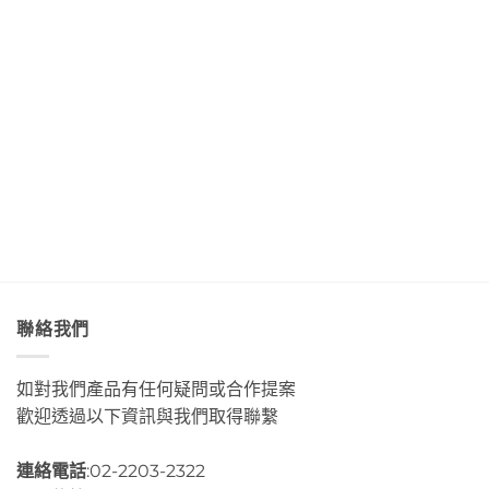
聲
浪
「Tribal
大
海
吃
便
Queen
道」
底
著
利
Art
與
世
甜
商
&
「綠
界
香
店
Café
島」
Day3〉
濃
Day4〉
部
絕
中
郁
中
落
美
的
皇
透
肉
后
淨
桂
藝
藍
捲
術
色
這
咖
海
裡
啡」
水
的
Day5〉
Day2〉
幸
中
中
福
感
很
聯絡我們
有
層
次〉
如對我們產品有任何疑問或合作提案
中
歡迎透過以下資訊與我們取得聯繫
連絡電話
:02-2203-2322