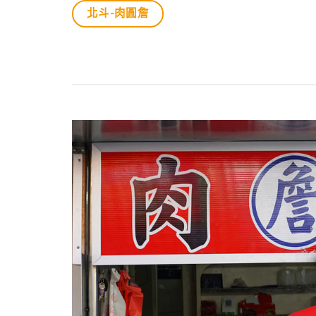
北斗-肉圓詹