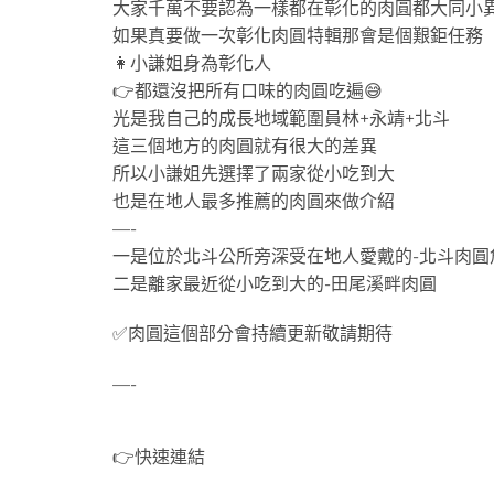
大家千萬不要認為一樣都在彰化的肉圓都大同小
如果真要做一次彰化肉圓特輯那會是個艱鉅任務
👩小謙姐身為彰化人
👉都還沒把所有口味的肉圓吃遍😅
光是我自己的成長地域範圍員林+永靖+北斗
這三個地方的肉圓就有很大的差異
所以小謙姐先選擇了兩家從小吃到大
也是在地人最多推薦的肉圓來做介紹
—-
一是位於北斗公所旁深受在地人愛戴的-北斗肉圓
二是離家最近從小吃到大的-田尾溪畔肉圓
✅肉圓這個部分會持續更新敬請期待
—-
👉快速連結