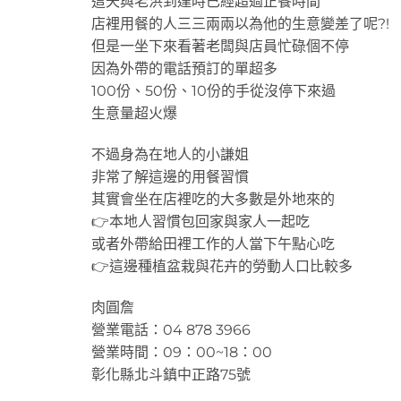
這天與老洪到達時已經超過正餐時間
店裡用餐的人三三兩兩以為他的生意變差了呢?!
但是一坐下來看著老闆與店員忙碌個不停
因為外帶的電話預訂的單超多
100份、50份、10份的手從沒停下來過
生意量超火爆
不過身為在地人的小謙姐
非常了解這邊的用餐習慣
其實會坐在店裡吃的大多數是外地來的
👉本地人習慣包回家與家人一起吃
或者外帶給田裡工作的人當下午點心吃
👉這邊種植盆栽與花卉的勞動人口比較多
肉圓詹
營業電話：04 878 3966
營業時間：09：00~18：00
彰化縣北斗鎮中正路75號