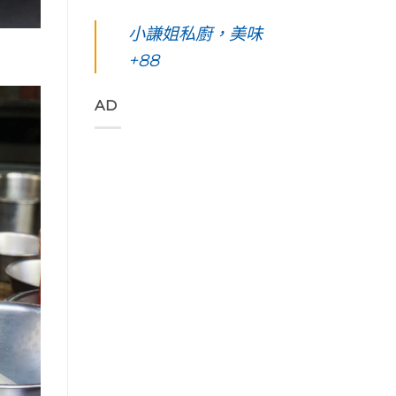
凰
你
島。
東
始
花
起
水
綠
小謙姐私廚，美味
色
爭
早
下
島
彩，
豔
等
路
+88
五
聆
怒
待
上
天
聽
放
的
美
四
花
與
絢
到
夜】
AD
東
只
麗
令
台
縱
想
海
人
東
谷
待
上
窒
綠
美
著
日
息
島。
妙
不
出
第
初
的
走
與
一
見
樂
的
海
次
視
聲
藝
端
浮
覺
吃
術
最
潛
直
著
家
美
遇
通
甜
「Tribal
的
見
海
香
Queen
稻
最
洋
濃
Art
浪
美
的
郁
&
便
麗
綠
的
Café
利
的
色
肉
部
商
海
「金
桂
落
店
底
剛
捲
皇
Day4〉
世
大
這
后
中
界
道」
裡