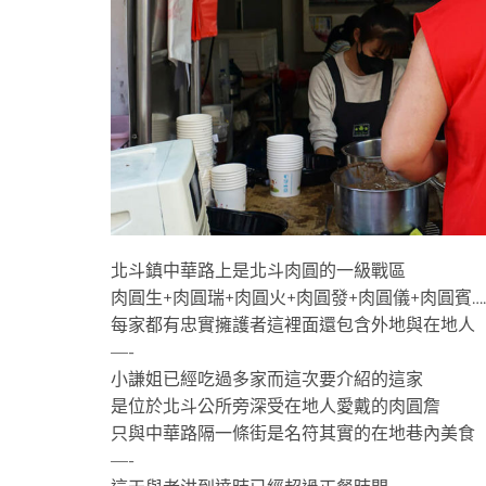
北斗鎮中華路上是北斗肉圓的一級戰區
肉圓生+肉圓瑞+肉圓火+肉圓發+肉圓儀+肉圓賓….
每家都有忠實擁護者這裡面還包含外地與在地人
—-
小謙姐已經吃過多家而這次要介紹的這家
是位於北斗公所旁深受在地人愛戴的肉圓詹
只與中華路隔一條街是名符其實的在地巷內美食
—-