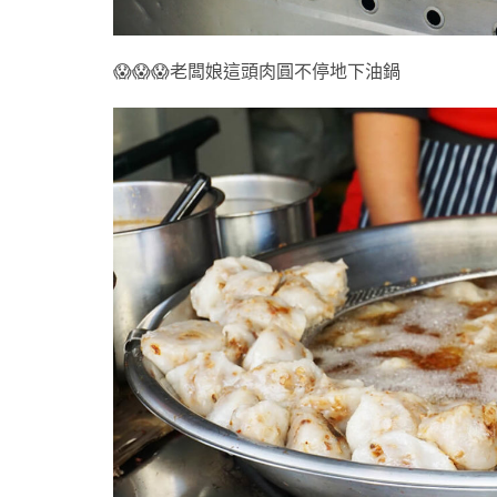
😱😱😱老闆娘這頭肉圓不停地下油鍋