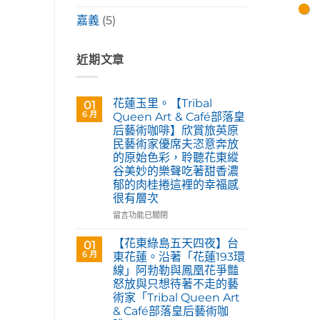
嘉義
(5)
近期文章
花蓮玉里。【Tribal
01
6 月
Queen Art & Café部落皇
后藝術咖啡】欣賞旅英原
民藝術家優席夫恣意奔放
的原始色彩，聆聽花東縱
谷美妙的樂聲吃著甜香濃
郁的肉桂捲這裡的幸福感
很有層次
在
留言功能已關閉
〈花
蓮
【花東綠島五天四夜】台
01
玉
6 月
東花蓮。沿著「花蓮193環
里。
線」阿勃勒與鳳凰花爭豔
【Tribal
怒放與只想待著不走的藝
Queen
術家「Tribal Queen Art
Art
& Café部落皇后藝術咖
&