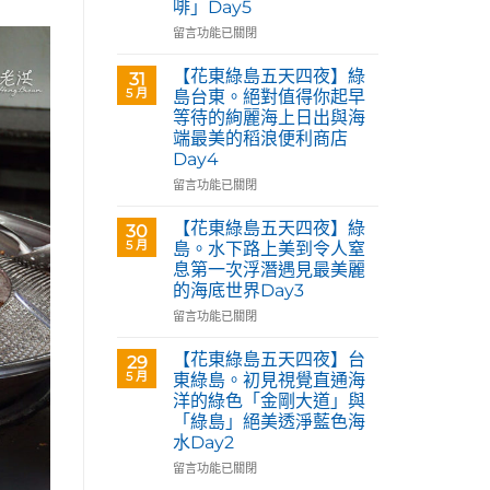
啡」Day5
Café
部
在
留言功能已關閉
落
〈【花
皇
東
【花東綠島五天四夜】綠
31
后
綠
5 月
島台東。絕對值得你起早
藝
島
等待的絢麗海上日出與海
術
五
咖
端最美的稻浪便利商店
天
啡】
Day4
四
欣
夜】
在
留言功能已關閉
賞
台
〈【花
旅
東
東
【花東綠島五天四夜】綠
30
英
花
綠
5 月
島。水下路上美到令人窒
原
蓮。
島
民
息第一次浮潛遇見最美麗
沿
五
藝
的海底世界Day3
著
天
術
「花
四
在
留言功能已關閉
家
蓮
夜】
〈【花
優
193
綠
東
【花東綠島五天四夜】台
席
29
環
島
綠
5 月
夫
東綠島。初見視覺直通海
線」
台
島
恣
洋的綠色「金剛大道」與
阿
東。
五
意
「綠島」絕美透淨藍色海
勃
絕
天
奔
水Day2
勒
對
四
放
與
值
夜】
在
留言功能已關閉
的
鳳
得
綠
〈【花
原