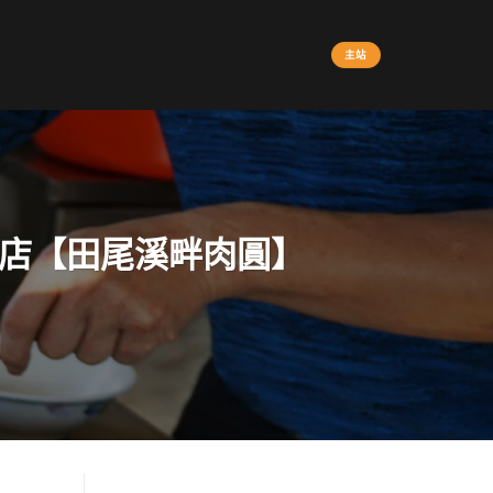
主站
老店【田尾溪畔肉圓】