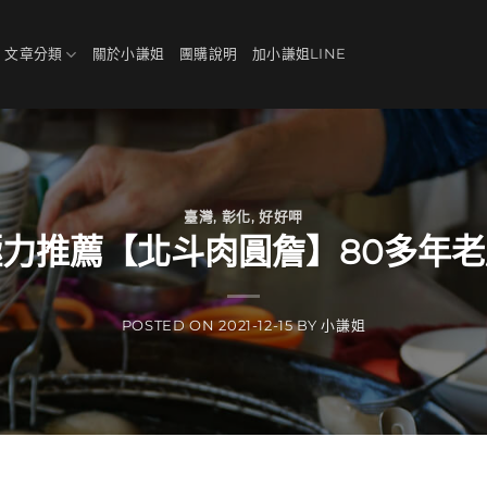
、文章分類
關於小謙姐
團購說明
加小謙姐LINE
臺灣
,
彰化
,
好好呷
力推薦【北斗肉圓詹】80多年
POSTED ON
2021-12-15
BY
小謙姐