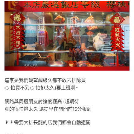
這家是我們觀望超級久都不敢去排隊買
👉怕買不到👉怕排太久(要上班啊~
網路與周遭朋友討論度極高 (超期待
真的很怕排太久 還提早在開門前15分報到
👨👩需要大排長龍的店我們都會自動避開