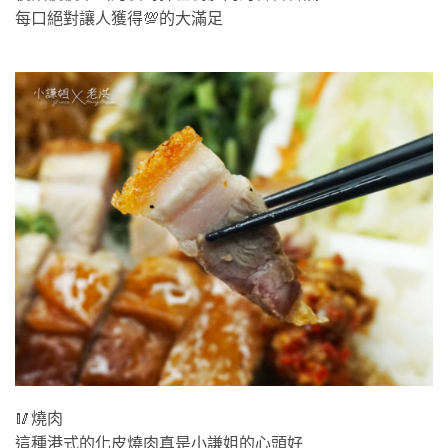
每口絕對讓人獲得💯的大滿足
🥢燒肉
這種港式的化皮燒肉真是小謙姐的心頭好