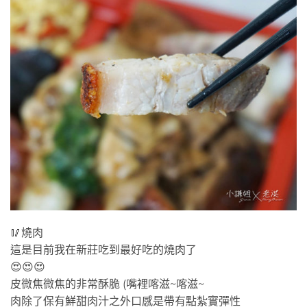
🥢燒肉
這是目前我在新莊吃到最好吃的燒肉了
😍😍😍
皮微焦微焦的非常酥脆 (嘴裡喀滋~喀滋~
肉除了保有鮮甜肉汁之外口感是帶有點紮實彈性