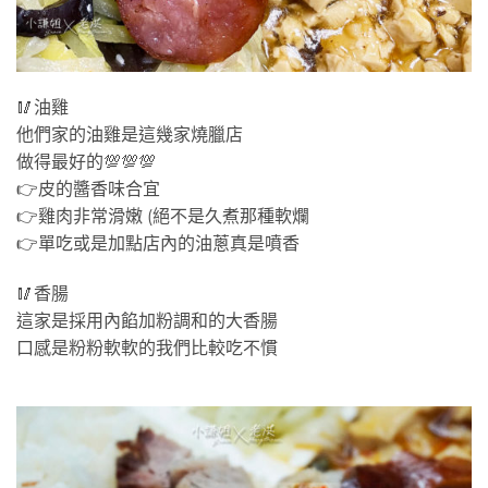
🥢油雞
他們家的油雞是這幾家燒臘店
做得最好的💯💯💯
👉皮的醬香味合宜
👉雞肉非常滑嫩 (絕不是久煮那種軟爛
👉單吃或是加點店內的油蔥真是噴香
🥢香腸
這家是採用內餡加粉調和的大香腸
口感是粉粉軟軟的我們比較吃不慣