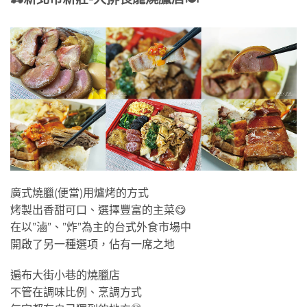
廣式燒臘(便當)用爐烤的方式
烤製出香甜可口、選擇豐富的主菜😋
在以”滷”、”炸”為主的台式外食市場中
開啟了另一種選項，佔有一席之地
遍布大街小巷的燒臘店
不管在調味比例、烹調方式