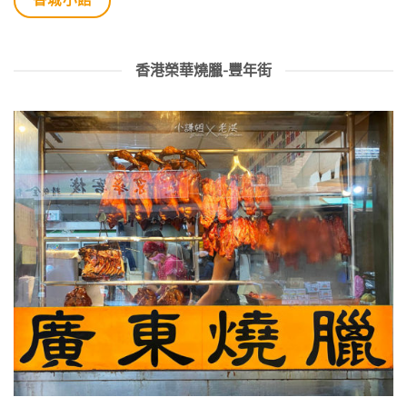
香港榮華燒臘-豐年街