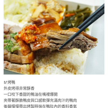
🥢烤鴨
外皮烤得非常酥香
一口咬下香甜的鴨油在嘴裡爆開
夾帶著酥脆鴨皮與口感軟彈充滿肉汁的鴨肉
後韻慢慢帶出烤製時抹在鴨肚內的香料香氣