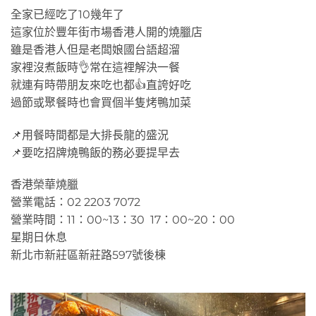
全家已經吃了10幾年了
這家位於豐年街市場香港人開的燒臘店
雖是香港人但是老闆娘國台語超溜
家裡沒煮飯時👌常在這裡解決一餐
就連有時帶朋友來吃也都👍直誇好吃
過節或聚餐時也會買個半隻烤鴨加菜
📌用餐時間都是大排長龍的盛況
📌要吃招牌燒鴨飯的務必要提早去
香港榮華燒臘
營業電話：02 2203 7072
營業時間：11：00~13：30 17：00~20：00
星期日休息
新北市新莊區新莊路597號後棟