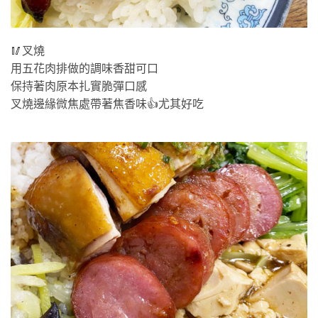
🥢叉燒
用五花肉排做的調味香甜可口
保持著肉原本扎實脆彈口感
叉燒邊緣微焦處帶著焦香味👍尤其好吃