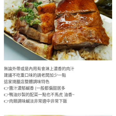
無論外帶或是內用有會淋上濃香的肉汁
建議不吃重口味的請老闆加少一點
這家燒臘店整體調味特色
👉醬汁濃郁鹹香 (一般都偏甜居多
👉鴨油炒製的配菜一點也不馬虎 油香~
👉肉類調味鹹淡非常適中非常下飯