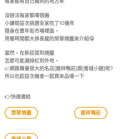
每家都有自己獨到的地方㊙
沒辦法每家都嚐個遍
小謙姐這次挑選全家吃了10幾年
隱身在豐年街市場裡面、
用餐時間都大排長龍的榮華燒臘來介紹🤤
當然，在新莊提到燒臘
怎麼可能漏掉紅到外地、
📈網路聲量很大的名店[龍祥鴨莊]跟[香城小館]呢?
所以也趁這次機會一起買來品嚐一下
👉快速連結
榮華燒臘
龍祥鴨莊
香城小館