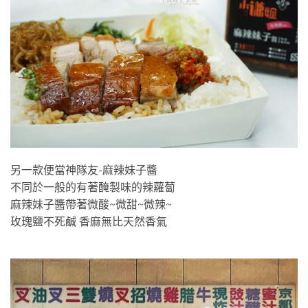
另一款便當神隊友-麻辣妹子醬
不同於一般的有著醃製味的辣蘿蔔
麻辣妹子醬帶著微酸~微甜~微辣~
玫瑰鹽不死鹹 香麻無比天然香氣