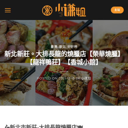
Skip
to
主站
content
臺灣
,
新北
,
好好呷
新北新莊。大排長龍的燒臘店【榮華燒臘】
【龍祥鴨莊】【香城小館】
POSTED ON
2021-12-13
BY
小謙姐
🛵
新北市新莊-大排長龍燒臘店
🍽