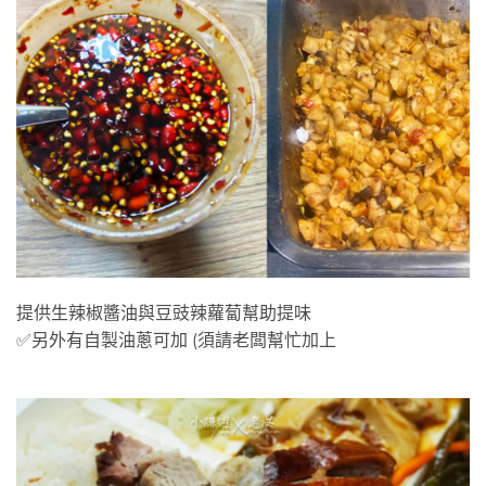
提供生辣椒醬油與豆豉辣蘿蔔幫助提味
✅另外有自製油蔥可加 (須請老闆幫忙加上