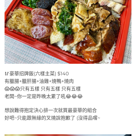
🥢豪華招牌飯(六樣主菜) $140
有臘腸+臘肝腸+油雞+燒鴨+燒肉
😱😱😱只有五樣 只有五樣 只有五樣
老闆~你一定是昨晚太累了吼😂😂😂
想說難得抱定決心排一次就買最豪華的組合
好吧~只能跟無緣的叉燒說抱歉了 (沒得品嚐~