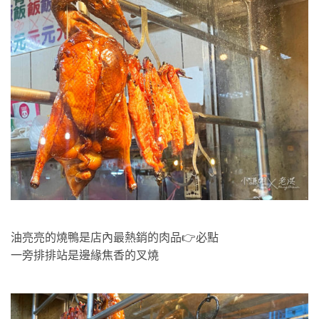
油亮亮的燒鴨是店內最熱銷的肉品👉必點
一旁排排站是邊緣焦香的叉燒