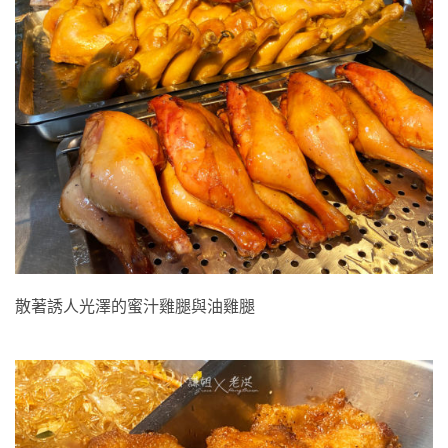
散著誘人光澤的蜜汁雞腿與油雞腿