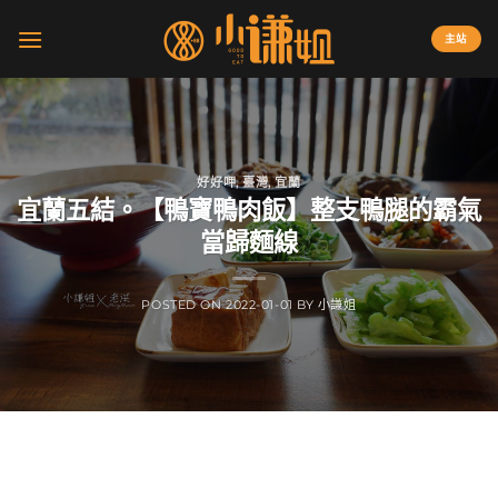
Skip
to
主站
content
好好呷
,
臺灣
,
宜蘭
宜蘭五結。【鴨寶鴨肉飯】整支鴨腿的霸氣
當歸麵線
POSTED ON
2022-01-01
BY
小謙姐