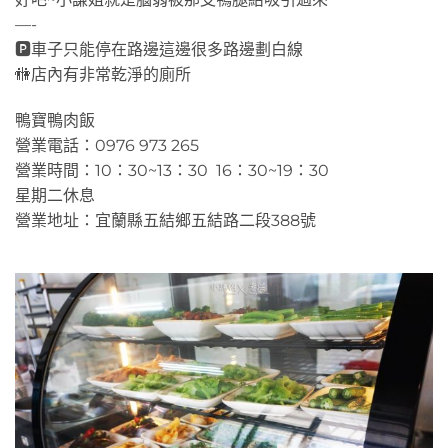
—-
🅿車子只能停在路邊這邊很多路邊劃白線
🚻店內有非常乾淨的廁所
鴨寶鴨肉飯
營業電話：0976 973 265
營業時間：10：30~13：30 16：30~19：30
星期二休息
營業地址：宜蘭縣五結鄉五結路二段388號