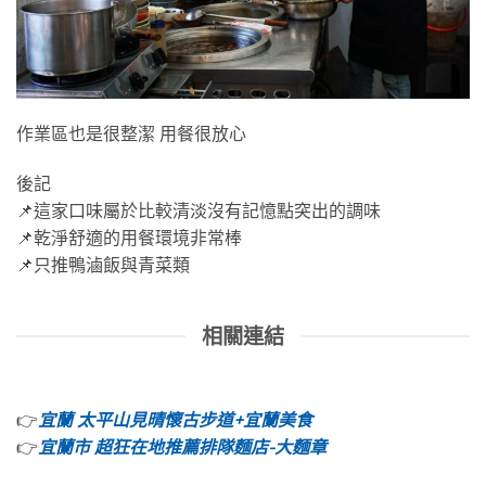
作業區也是很整潔 用餐很放心
後記
📌這家口味屬於比較清淡沒有記憶點突出的調味
📌乾淨舒適的用餐環境非常棒
📌只推鴨滷飯與青菜類
相關連結
👉
宜蘭 太平山見晴懷古步道+宜蘭美食
👉
宜蘭市 超狂在地推薦排隊麵店-大麵章