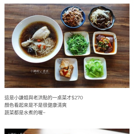
這是小謙姐與老洪點的一桌菜才$270
顏色看起來是不是很健康清爽
蔬菜都是水煮的喔~