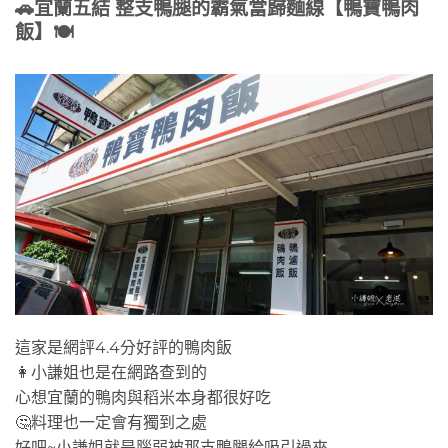
🚗
宜蘭五結 整支鴨腿的霸氣當歸麵線【鴨寶鴨肉
飯】
🍽
這家是網評4.4分好評的鴨肉飯
👩小謙姐也是在網路查到的
心想宜蘭的鴨肉與稻米本身都很好吃
🤔料理也一定會有獨到之處
好吧~小謙姐就是腦弱被那支鴨腿給吸引過來