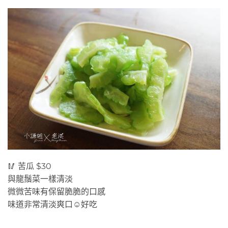
🥢 苦瓜 $30
與龍鬚菜一樣清淡
微微苦味有保留脆脆的口感
味道非常清淡爽口☺️好吃