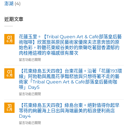
澎湖
(4)
近期文章
花蓮玉里。【Tribal Queen Art & Café部落皇后藝
01
6 月
術咖啡】欣賞旅英原民藝術家優席夫恣意奔放的原
始色彩，聆聽花東縱谷美妙的樂聲吃著甜香濃郁的
肉桂捲這裡的幸福感很有層次
在
留言功能已關閉
〈花
蓮
【花東綠島五天四夜】台東花蓮。沿著「花蓮193環
01
玉
6 月
線」阿勃勒與鳳凰花爭豔怒放與只想待著不走的藝
里。
術家「Tribal Queen Art & Café部落皇后藝術咖
【Tribal
啡」Day5
Queen
Art
在
留言功能已關閉
&
〈【花
Café
東
【花東綠島五天四夜】綠島台東。絕對值得你起早
31
部
綠
5 月
等待的絢麗海上日出與海端最美的稻浪便利商店
落
島
Day4
皇
五
后
在
天
留言功能已關閉
藝
〈【花
四