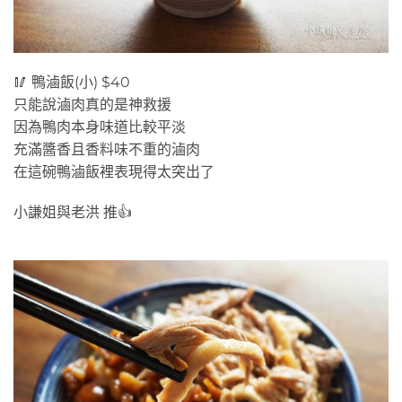
🥢 鴨滷飯(小) $40
只能說滷肉真的是神救援
因為鴨肉本身味道比較平淡
充滿醬香且香料味不重的滷肉
在這碗鴨滷飯裡表現得太突出了
小謙姐與老洪 推👍