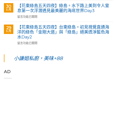
術
東
夜】
【花東綠島五天四夜】綠島。水下路上美到令人窒
30
咖
綠
台
5 月
息第一次浮潛遇見最美麗的海底世界Day3
啡】
島
東
在
留言功能已關閉
欣
五
花
〈【花
賞
天
蓮。
東
旅
四
沿
【花東綠島五天四夜】台東綠島。初見視覺直通海
29
綠
英
夜】
著
5 月
洋的綠色「金剛大道」與「綠島」絕美透淨藍色海
島
原
綠
「花
水Day2
五
民
島
蓮
在
天
留言功能已關閉
藝
台
193
〈【花
四
術
東。
環
東
夜】
家
絕
線」
綠
綠
小謙姐私廚，美味+88
優
對
阿
島
島。
席
值
勃
五
水
夫
得
勒
天
下
恣
你
與
AD
四
路
意
起
鳳
夜】
上
奔
早
凰
台
美
放
等
花
東
到
的
待
爭
綠
令
原
的
豔
島。
人
始
絢
怒
初
窒
色
麗
放
見
息
彩，
海
與
視
第
聆
上
只
覺
一
聽
日
想