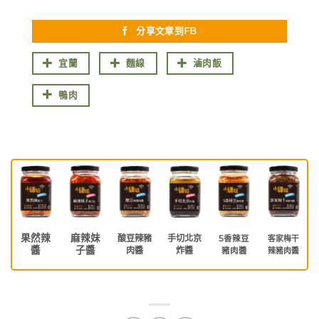
分享文章到FB
宜蘭
麵線
滷肉飯
鴨肉
果然辣
麻辣妹
酸豆辣豬
手切北京
5香辣豆
客家梅干
醬
子醬
肉醬
炸醬
豬肉醬
辣豬肉醬