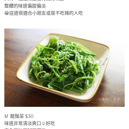
整體的味道偏甜偏淡
😁這道很適合小朋友或是不吃辣的人吃
🥢 龍鬚菜 $30
味道非常清淡爽口☺️好吃