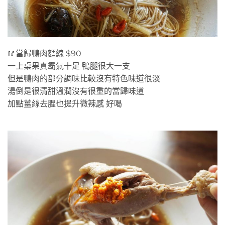
🥢當歸鴨肉麵線 $90
一上桌果真霸氣十足 鴨腿很大一支
但是鴨肉的部分調味比較沒有特色味道很淡
湯倒是很清甜溫潤沒有很重的當歸味道
加點薑絲去腥也提升微辣感 好喝