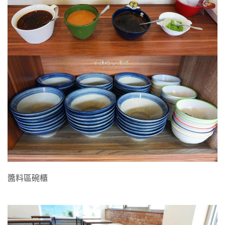
醬料區碗櫃