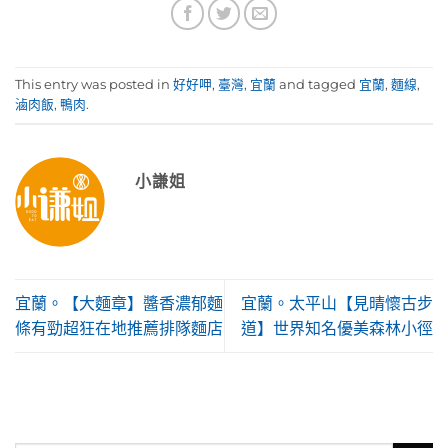
This entry was posted in
好好呷
,
臺灣
,
宜蘭
and tagged
宜蘭
,
麵線
,
滷肉飯
,
鴨肉
.
小謙姐
宜蘭。【大麵章】醬香濃郁麵
宜蘭。太平山【見晴懷古步
條有勁超狂在地推薦排隊麵店
道】世界知名優美森林小徑