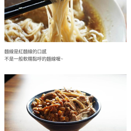
麵線是紅麵線的口感
不是一般軟糯黏呼的麵線喔~