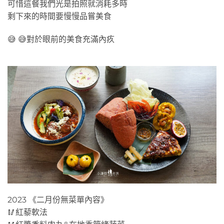
可惜這餐我們光是拍照就消耗多時
剩下來的時間要慢慢品嘗美食
😅 😅對於眼前的美食充滿內疚
2023 《二月份無菜單內容》
🥢紅藜軟法