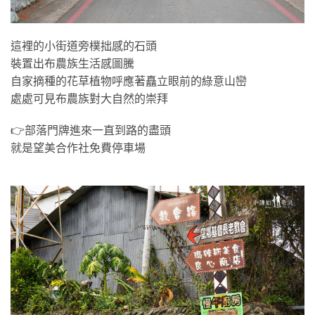
這裡的小街道旁樸拙感的石頭
裝置出布農族生活感圖騰
自家摘種的花草植物呼應著矗立眼前的綠意山巒
處處可見布農族對大自然的崇拜
👉部落門牌進來一直到路的盡頭
就是望美合作社免費停車場