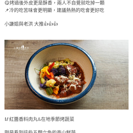
😋烤過後外皮更是酥香，兩人不自覺就吃掉一顆
📌冷的吃苦味會更明顯，建議熱熱的吃會更好吃
小謙姐與老洪 大推👍👍👍
🥢紅醬香料肉丸&在地季節烤蔬菜
剛是看到這些五顏六色的高山鮮蔬