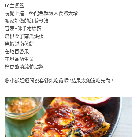
🥢主餐盤
視覺上這一盤配色就讓人食慾大增
獨家訂做的紅藜軟法
雪蓮+佛手柑鮮蔬
培根栗子南瓜烘蛋
鮮蝦越南煎餅
在地百香果
在地番茄生菜
檸香酸漬蘿蔔沾醬
😅小謙姐還問說套餐能吃飽嗎?結果太飽沒吃完勒!!