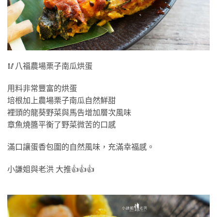
🥢八福農場栗子南瓜烘蛋
用料非常豐富的烘蛋
培根加上農場栗子南瓜自然鮮甜
裡頭的龍葵野菜與馬告增加層次風味
章魚燒醬平衡了野菜微苦的口感
滿口讓蛋香包圍的自然風味，充滿幸福感。
小謙姐與老洪 大推👍👍👍