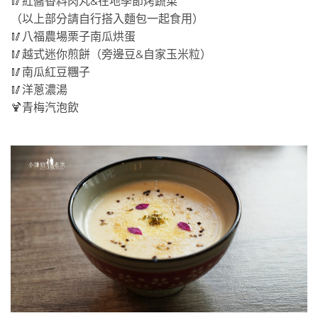
🥢紅醬香料肉丸&在地季節烤蔬菜
（以上部分請自行搭入麵包一起食用）
🥢八福農場栗子南瓜烘蛋
🥢越式迷你煎餅（旁邊豆&自家玉米粒）
🥢南瓜紅豆糰子
🥢洋蔥濃湯
🍹青梅汽泡飲