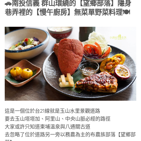
🚗南投信義 群山環繞的【望鄉部落】隱身
巷弄裡的【慢午廚房】無菜單野菜料理🍽
這是一個位於台21線就是玉山水里景觀道路
要去玉山塔塔加、阿里山、中央山脈必經的路徑
大家或許只知道東埔溫泉與八通關古道
去忽略了位於道路另一旁以務農為主的布農族部落【望鄉部