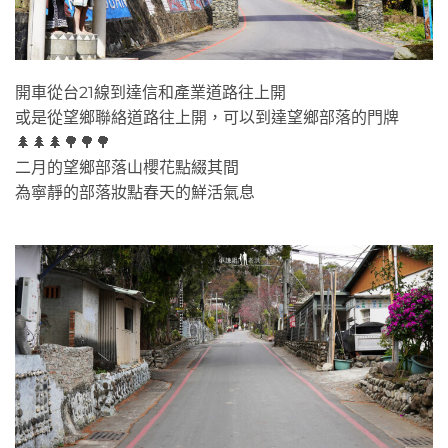
開車從台21線到達信和產業道路往上開
或是從望鄉聯絡道路往上開，可以到達望鄉部落的門牌
🌲🌲🌲🌳🌳🌳
二月的望鄉部落山櫻花點綴其間
為寧靜的部落妝點春天的鮮活氣息