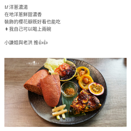
🥢洋蔥濃湯
在地洋蔥鮮甜濃香
裝飾的櫻花瓣既好看也能吃
👩我自己可以喝上兩碗
小謙姐與老洪 推👍👍