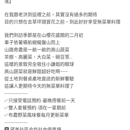
落】
在我跟老洪到這裡之前，其實沒有過多的期待
目的只想在去草坪頭賞花之前，到此好好享受無菜單料理
我們到訪季節是在山櫻花盛開的二月初
車子依著導航蜿蜒盤山而上
山路旁盡是一畝一畝的高山蔬菜
茶樹、高麗菜、大白菜、碗豆等…
這樣的景致完全吸住小謙姐的眼球
高山蔬菜就是鮮甜超好吃啊~~~
從土地到餐桌產地直送的新鮮饗驗
這讓人更期待今天的無菜單料理了
—————
✅只接受電話預約-最晚用餐前一天
✅雙人套餐預約-須在一星期前
✅布農野菜風味餐每月更新菜單
—————
🅿 望美社區合作社內停車場