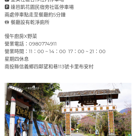
🅿 達芭凱花園民宿旁社區停車場
兩處停車點走至餐廳約5分鐘
🚻 餐廳設有乾淨廁所
慢午廚房X野菜
營業電話：0980774911
營業時間：11：00 ~ 14：00 17：00 ~ 21：00
星期四休息
南投縣信義鄉四鄰望和巷113號卡里布安村