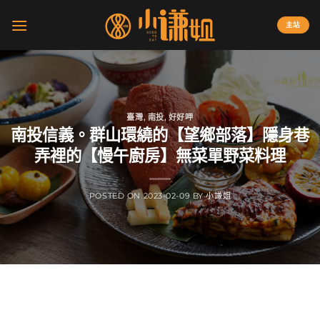
Skip
to
主站
content
臺灣
,
南投
,
好好呷
南投信義。群山環繞的【望鄉部落】隱身巷
弄裡的【慢午廚房】無菜單野菜料理
POSTED ON
2023-02-09
BY
小謙姐