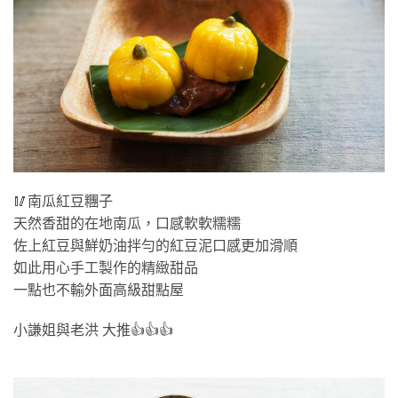
🥢南瓜紅豆糰子
天然香甜的在地南瓜，口感軟軟糯糯
佐上紅豆與鮮奶油拌勻的紅豆泥口感更加滑順
如此用心手工製作的精緻甜品
一點也不輸外面高級甜點屋
小謙姐與老洪 大推👍👍👍