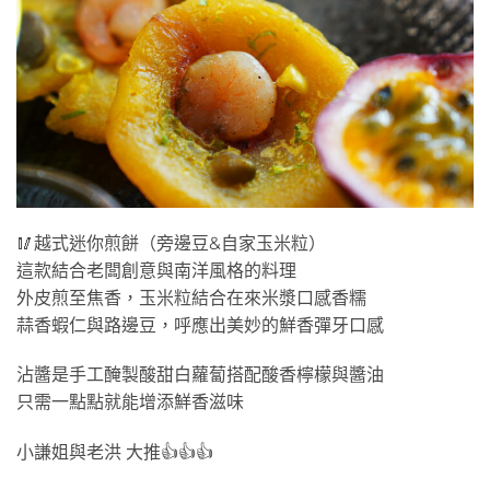
🥢越式迷你煎餅（旁邊豆&自家玉米粒）
這款結合老闆創意與南洋風格的料理
外皮煎至焦香，玉米粒結合在來米漿口感香糯
蒜香蝦仁與路邊豆，呼應出美妙的鮮香彈牙口感
沾醬是手工醃製酸甜白蘿蔔搭配酸香檸檬與醬油
只需一點點就能增添鮮香滋味
小謙姐與老洪 大推👍👍👍