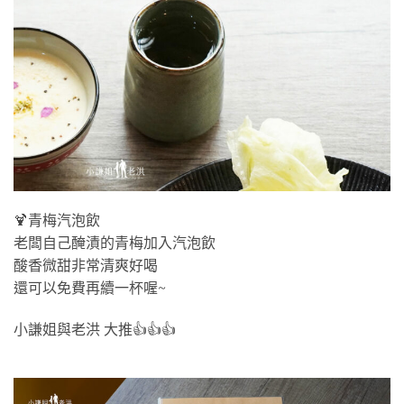
🍹青梅汽泡飲
老闆自己醃漬的青梅加入汽泡飲
酸香微甜非常清爽好喝
還可以免費再續一杯喔~
小謙姐與老洪 大推👍👍👍