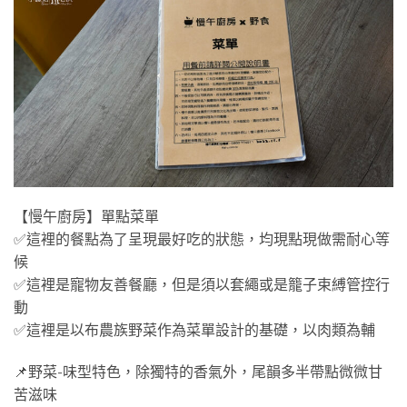
【慢午廚房】單點菜單
✅這裡的餐點為了呈現最好吃的狀態，均現點現做需耐心等
候
✅這裡是寵物友善餐廳，但是須以套繩或是籠子束縛管控行
動
✅這裡是以布農族野菜作為菜單設計的基礎，以肉類為輔
📌野菜-味型特色，除獨特的香氣外，尾韻多半帶點微微甘
苦滋味