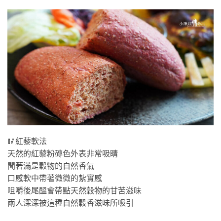
🥢紅藜軟法
天然的紅藜粉磚色外表非常吸睛
聞著滿是穀物的自然香氣
口感軟中帶著微微的紮實感
咀嚼後尾醞會帶點天然穀物的甘苦滋味
兩人深深被這種自然穀香滋味所吸引