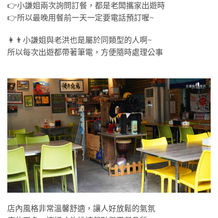
👉小謙姐兩次詢問訂餐，都是老闆攜家出遊時
👉所以最晚用餐前一天一定要電話預訂喔~
👩👨小謙姐與老洪也是屬於同類型的人啊~
所以每次出遊都帶著筆電，方便隨時處理公事
店內風格非常溫馨舒適，讓人好放鬆的氣氛