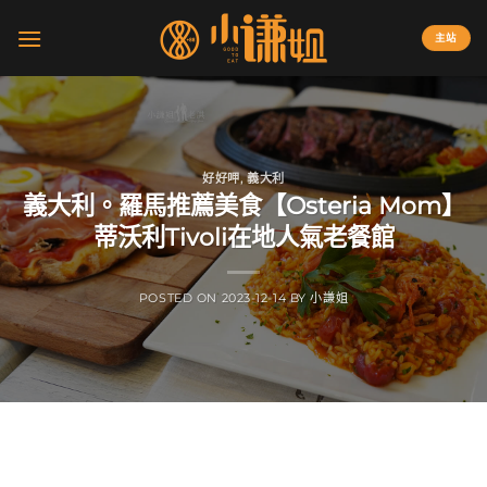
Skip
to
主站
content
好好呷
,
義大利
義大利。羅馬推薦美食【Osteria Mom】
蒂沃利Tivoli在地人氣老餐館
POSTED ON
2023-12-14
BY
小謙姐