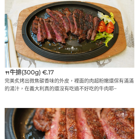
牛排(300g) €.17
🍴
完美炙烤出微焦碳香味的外皮，裡面的肉超粉嫩還保有滿滿
的湯汁，在義大利真的還沒有吃過不好吃的牛肉耶~