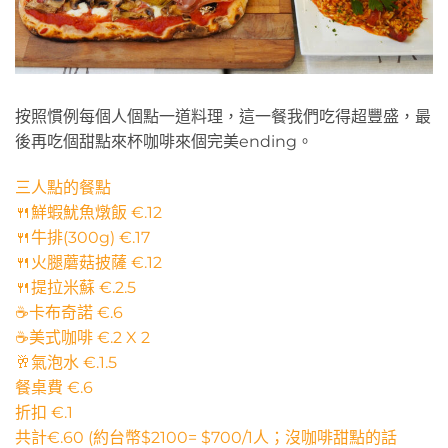
按照慣例每個人個點一道料理，這一餐我們吃得超豐盛，最
後再吃個甜點來杯咖啡來個完美ending。
三人點的餐點
🍴鮮蝦魷魚燉飯 €.12
🍴牛排(300g) €.17
🍴火腿蘑菇披薩 €.12
🍴提拉米蘇 €.2.5
☕卡布奇諾 €.6
☕美式咖啡 €.2 X 2
🥂氣泡水 €.1.5
餐桌費 €.6
折扣 €.1
共計€.60 (約台幣$2100= $700/1人；沒咖啡甜點的話