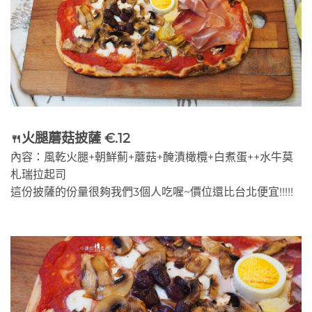
火腿蘑菇披薩 €.12
🍴
內容：風乾火腿+朝鮮薊+蘑菇+醃漬橄欖+白煮蛋++水牛莫
札瑞拉起司
這份披薩的份量很夠我們3個人吃喔~價位還比台北便宜!!!!!