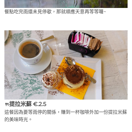
餐點吃完雨還未見停歇，那就順應天意再等等囉~
提拉米蘇 €.2.5
🍴
這餐因為要等雨停的關係，賺到一杯咖啡外加一份提拉米蘇
的美味時光。