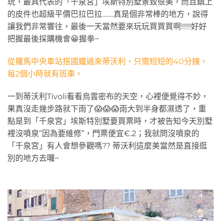
玩，最具代表的「千泉宮」埃斯特別墅景致很美，而且鎮上
的皮件也超級平價巴拉巴拉…….真是個非常棒的地方，說得
讓我們非常響往，最後一天當然要來玩玩買買買啊!!!!!好好
把握最後採購機會😁握拳~
從羅馬中央車站搭國鐵過來蒂沃利，只需短短的40分鐘，
每2個小時就有班車。
一到蒂沃利Tivoli看看烏雲密布的天空，心裡便覺得不妙，
果真沒走幾步路就下雨了😱😱😱雨大到半身都濕透了，重
點是到「千泉宮」埃斯特別墅要買票時，才被告知今天別墅
裡沒噴泉”因為要維修”，門票便宜€.2；我就問沒噴泉的
「千泉宮」有人會想參觀嗎?? 蒂沃利這麼美當然是直接逛
別的地方去囉~