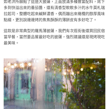
如老洪所願點了這道大披薩，上面放滿多種豐富配料，底下
多到快溢出來的番茄醬，還有清香型軟軟多汁的水牛莫札瑞
拉起司，整體吃起來鹹鮮濃香，偶而蹦出來橄欖的醇厚風味
點綴，更別說邊邊烤的焦焦酥酥的薄餅皮有多好吃了。
這款是非常典型的羅馬薄披薩，我們有次逛街後還買回民宿
當早餐，當然要品嘗最好吃的披薩，強烈建議還是現烤現吃
最美味。