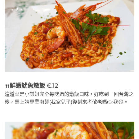
鮮蝦魷魚燉飯 €.12
🍴
這道菜是小謙姐完全每吃過的燉飯口味，好吃到一回台灣之
後，馬上請專業廚師(我家兒子)復刻來孝敬老媽👉我😊。