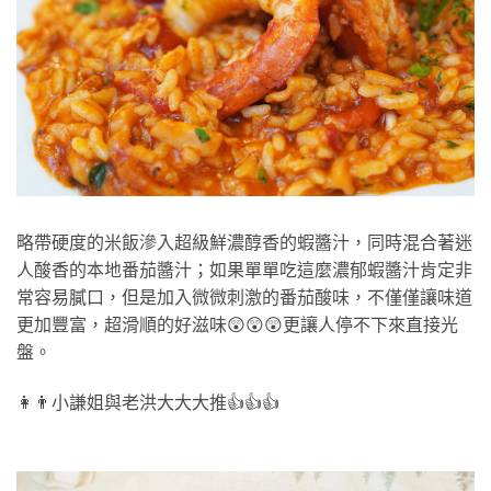
略帶硬度的米飯滲入超級鮮濃醇香的蝦醬汁，同時混合著迷
人酸香的本地番茄醬汁；如果單單吃這麼濃郁蝦醬汁肯定非
常容易膩口，但是加入微微刺激的番茄酸味，不僅僅讓味道
更加豐富，超滑順的好滋味😲😲😲更讓人停不下來直接光
盤。
👩👨小謙姐與老洪大大大推👍👍👍