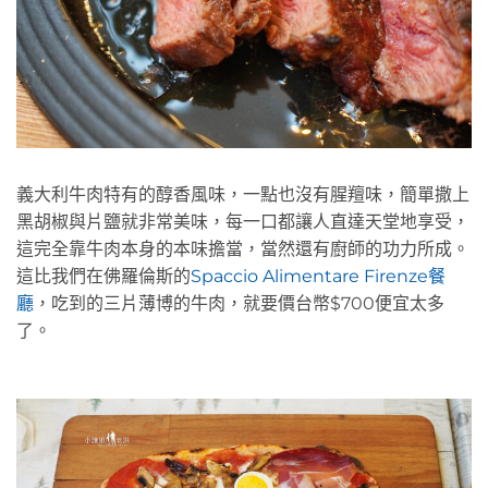
義大利牛肉特有的醇香風味，一點也沒有腥羶味，簡單撒上
黑胡椒與片鹽就非常美味，每一口都讓人直達天堂地享受，
這完全靠牛肉本身的本味擔當，當然還有廚師的功力所成。
這比我們在佛羅倫斯的
Spaccio Alimentare Firenze餐
廳
，吃到的三片薄博的牛肉，就要價台幣$700便宜太多
了。