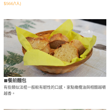
$566/1人)
餐前麵包
🟫
有些類似法棍一般較有韌性的口感，家點橄欖油與相醋越嚼
越香。