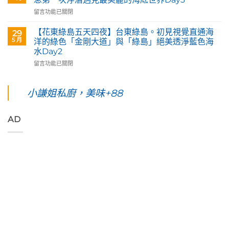
啡】
島
東
在
留言功能已關閉
欣
五
花
〈【花
賞
天
蓮。
東
旅
四
沿
【花東綠島五天四夜】台東綠島。初見視覺直通海
29
綠
英
夜】
著
5 月
洋的綠色「金剛大道」與「綠島」絕美透淨藍色海
島
原
綠
「花
水Day2
五
民
島
蓮
在
天
留言功能已關閉
藝
台
193
〈【花
四
術
東。
環
東
夜】
家
絕
線」
綠
綠
小謙姐私廚，美味+88
優
對
阿
島
島。
席
值
勃
五
水
夫
得
勒
天
下
恣
你
與
AD
四
路
意
起
鳳
夜】
上
奔
早
凰
台
美
放
等
花
東
到
的
待
爭
綠
令
原
的
豔
島。
人
始
絢
怒
初
窒
色
麗
放
見
息
彩，
海
與
視
第
聆
上
只
覺
一
聽
日
想
直
次
花
出
待
通
浮
東
與
著
海
潛