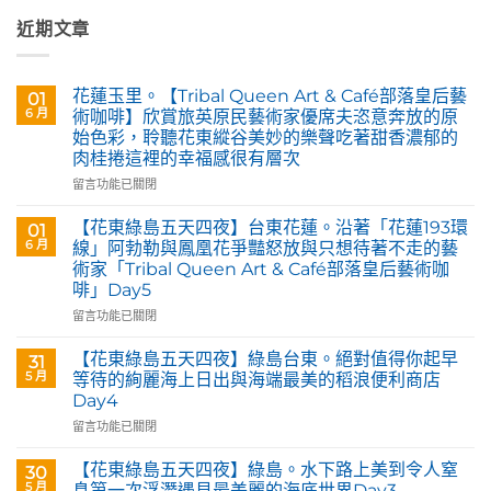
近期文章
花蓮玉里。【Tribal Queen Art & Café部落皇后藝
01
6 月
術咖啡】欣賞旅英原民藝術家優席夫恣意奔放的原
始色彩，聆聽花東縱谷美妙的樂聲吃著甜香濃郁的
肉桂捲這裡的幸福感很有層次
在
留言功能已關閉
〈花
蓮
【花東綠島五天四夜】台東花蓮。沿著「花蓮193環
01
玉
6 月
線」阿勃勒與鳳凰花爭豔怒放與只想待著不走的藝
里。
術家「Tribal Queen Art & Café部落皇后藝術咖
【Tribal
啡」Day5
Queen
Art
在
留言功能已關閉
&
〈【花
Café
東
【花東綠島五天四夜】綠島台東。絕對值得你起早
31
部
綠
5 月
等待的絢麗海上日出與海端最美的稻浪便利商店
落
島
Day4
皇
五
后
在
天
留言功能已關閉
藝
〈【花
四
術
東
夜】
【花東綠島五天四夜】綠島。水下路上美到令人窒
30
咖
綠
台
5 月
息第一次浮潛遇見最美麗的海底世界Day3