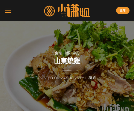
Skip
to
主站
content
食譜
,
肉類
,
中式
山東燒雞
POSTED ON
2021-10-23
BY
小謙姐