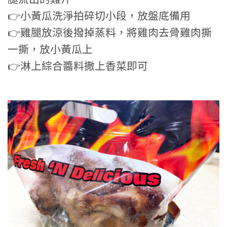
👉小黃瓜洗淨拍碎切小段，放盤底備用
👉雞腿放涼後撥掉蒸料，將雞肉去骨雞肉撕
一撕，放小黃瓜上
👉淋上綜合醬料撒上香菜即可