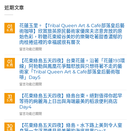
近期文章
花蓮玉里。【Tribal Queen Art & Café部落皇后藝
01
6 月
術咖啡】欣賞旅英原民藝術家優席夫恣意奔放的原
始色彩，聆聽花東縱谷美妙的樂聲吃著甜香濃郁的
肉桂捲這裡的幸福感很有層次
在
留言功能已關閉
〈花
蓮
【花東綠島五天四夜】台東花蓮。沿著「花蓮193環
01
玉
6 月
線」阿勃勒與鳳凰花爭豔怒放與只想待著不走的藝
里。
術家「Tribal Queen Art & Café部落皇后藝術咖
【Tribal
啡」Day5
Queen
Art
在
留言功能已關閉
&
〈【花
Café
東
【花東綠島五天四夜】綠島台東。絕對值得你起早
31
部
綠
5 月
等待的絢麗海上日出與海端最美的稻浪便利商店
落
島
Day4
皇
五
后
在
天
留言功能已關閉
藝
〈【花
四
術
東
夜】
【花東綠島五天四夜】綠島。水下路上美到令人窒
30
咖
綠
台
5 月
息第一次浮潛遇見最美麗的海底世界Day3