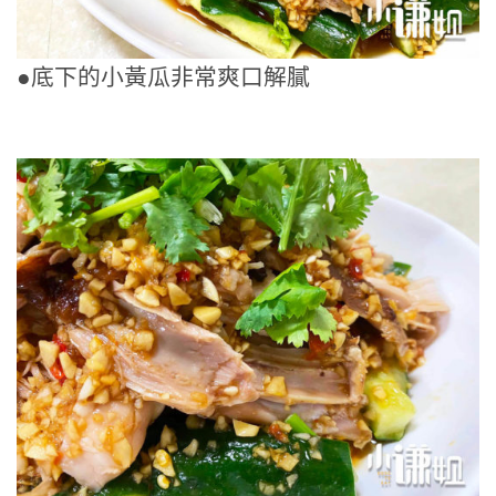
●底下的小黃瓜非常爽口解膩