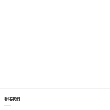
縱
海
不
洋
遇
谷
端
走
的
見
美
最
的
綠
最
妙
美
藝
色
美
的
的
術
「金
麗
樂
稻
家
剛
的
聲
浪
「Tribal
大
海
吃
便
Queen
道」
底
著
利
Art
與
世
甜
商
&
「綠
界
香
店
Café
島」
Day3〉
濃
Day4〉
部
絕
中
郁
中
落
美
的
皇
透
肉
后
淨
桂
藝
藍
捲
術
色
這
咖
海
裡
啡」
水
的
Day5〉
Day2〉
幸
中
中
福
感
很
聯絡我們
有
層
次〉