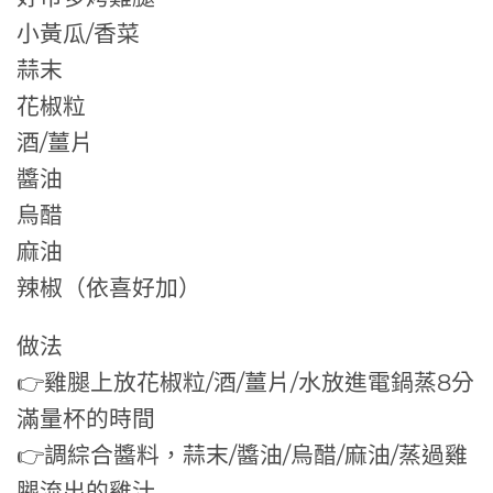
小黃瓜/香菜
蒜末
花椒粒
酒/薑片
醬油
烏醋
麻油
辣椒（依喜好加）
做法
👉雞腿上放花椒粒/酒/薑片/水放進電鍋蒸8分
滿量杯的時間
👉調綜合醬料，蒜末/醬油/烏醋/麻油/蒸過雞
腿流出的雞汁