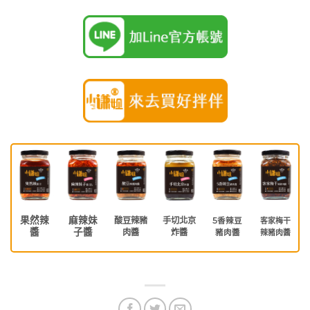
果然辣
麻辣妹
酸豆辣豬
手切北京
5香辣豆
客家梅干
醬
子醬
肉醬
炸醬
豬肉醬
辣豬肉醬