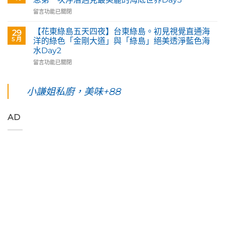
啡】
島
東
在
留言功能已關閉
欣
五
花
〈【花
賞
天
蓮。
東
旅
四
沿
【花東綠島五天四夜】台東綠島。初見視覺直通海
29
綠
英
夜】
著
5 月
洋的綠色「金剛大道」與「綠島」絕美透淨藍色海
島
原
綠
「花
水Day2
五
民
島
蓮
在
天
留言功能已關閉
藝
台
193
〈【花
四
術
東。
環
東
夜】
家
絕
線」
綠
綠
小謙姐私廚，美味+88
優
對
阿
島
島。
席
值
勃
五
水
夫
得
勒
天
下
恣
你
與
AD
四
路
意
起
鳳
夜】
上
奔
早
凰
台
美
放
等
花
東
到
的
待
爭
綠
令
原
的
豔
島。
人
始
絢
怒
初
窒
色
麗
放
見
息
彩，
海
與
視
第
聆
上
只
覺
一
聽
日
想
直
次
花
出
待
通
浮
東
與
著
海
潛