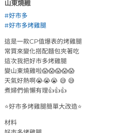
山東燒雞
#好市多
#好市多烤雞腿
這是一款CP值爆表的烤雞腿
常買來變化搭配麵包夾著吃
這次我把好市多烤雞腿
變山東燒雞啦😱😱😱😱😱
天氣好熱啊😭😭😭 😅 😅
煮婦們偷懶有理👍👍👍
⭐好市多烤雞腿簡單大改造⭐
材料
好市多烤雞腿