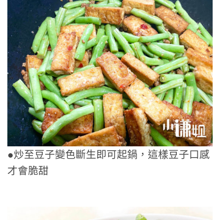
●炒至豆子變色斷生即可起鍋，這樣豆子口感
才會脆甜