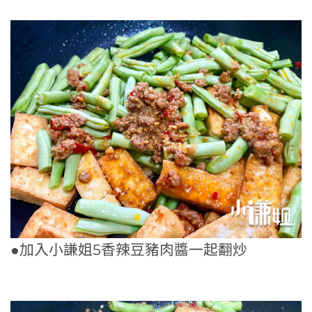
●加入小謙姐5香辣豆豬肉醬一起翻炒