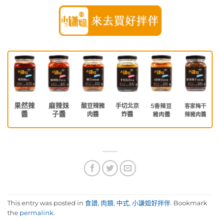
果然辣
麻辣妹
酸豆辣豬
手切北京
5香辣豆
客家梅干
醬
子醬
肉醬
炸醬
豬肉醬
辣豬肉醬
This entry was posted in
食譜
,
肉類
,
中式
,
小謙姐好拌伴
. Bookmark
the
permalink
.