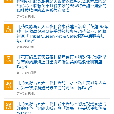
術咖啡】欣賞旅英原民藝術家優席夫恣意奔放的原
始色彩，聆聽花東縱谷美妙的樂聲吃著甜香濃郁的
肉桂捲這裡的幸福感很有層次
在
留言功能已關閉
〈花
蓮
【花東綠島五天四夜】台東花蓮。沿著「花蓮193環
01
玉
6 月
線」阿勃勒與鳳凰花爭豔怒放與只想待著不走的藝
里。
術家「Tribal Queen Art & Café部落皇后藝術咖
【Tribal
啡」Day5
Queen
Art
在
留言功能已關閉
&
〈【花
Café
東
【花東綠島五天四夜】綠島台東。絕對值得你起早
31
部
綠
5 月
等待的絢麗海上日出與海端最美的稻浪便利商店
落
島
Day4
皇
五
后
在
天
留言功能已關閉
藝
〈【花
四
術
東
夜】
【花東綠島五天四夜】綠島。水下路上美到令人窒
30
咖
綠
台
5 月
息第一次浮潛遇見最美麗的海底世界Day3
啡】
島
東
在
留言功能已關閉
欣
五
花
〈【花
賞
天
蓮。
東
旅
四
沿
【花東綠島五天四夜】台東綠島。初見視覺直通海
29
綠
英
夜】
著
5 月
洋的綠色「金剛大道」與「綠島」絕美透淨藍色海
島
原
綠
「花
水Day2