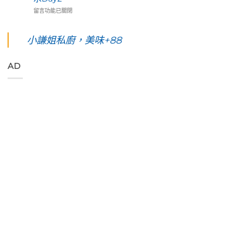
五
民
島
蓮
在
天
留言功能已關閉
藝
台
193
〈【花
四
術
東。
環
東
夜】
家
絕
線」
綠
綠
小謙姐私廚，美味+88
優
對
阿
島
島。
席
值
勃
五
水
夫
得
勒
天
下
恣
你
與
AD
四
路
意
起
鳳
夜】
上
奔
早
凰
台
美
放
等
花
東
到
的
待
爭
綠
令
原
的
豔
島。
人
始
絢
怒
初
窒
色
麗
放
見
息
彩，
海
與
視
第
聆
上
只
覺
一
聽
日
想
直
次
花
出
待
通
浮
東
與
著
海
潛
縱
海
不
洋
遇
谷
端
走
的
見
美
最
的
綠
最
妙
美
藝
色
美
的
的
術
「金
麗
樂
稻
家
剛
的