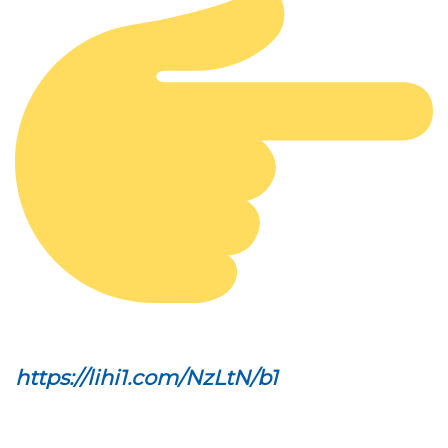
https://lihi1.com/NzLtN/b1