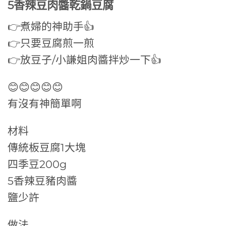
5香辣豆肉醬乾鍋豆腐
👉煮婦的神助手👍
👉只要豆腐煎一煎
👉放豆子/小謙姐肉醬拌炒一下👍
😊😊😊😊😊
有沒有神簡單啊
材料
傳統板豆腐1大塊
四季豆200g
5香辣豆豬肉醬
鹽少許
做法