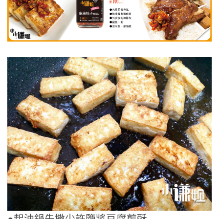
●起油鍋先撒少許鹽將豆腐煎酥