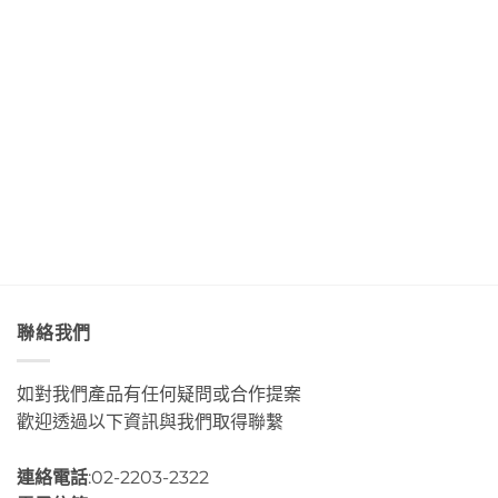
聲
浪
「Tribal
大
海
吃
便
Queen
道」
底
著
利
Art
與
世
甜
商
&
「綠
界
香
店
Café
島」
Day3〉
濃
Day4〉
部
絕
中
郁
中
落
美
的
皇
透
肉
后
淨
桂
藝
藍
捲
術
色
這
咖
海
裡
啡」
水
的
Day5〉
Day2〉
幸
中
中
福
感
很
聯絡我們
有
層
次〉
如對我們產品有任何疑問或合作提案
中
歡迎透過以下資訊與我們取得聯繫
連絡電話
:02-2203-2322