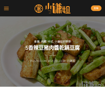
Skip
to
主站
content
食譜
,
肉類
,
中式
,
小謙姐好拌伴
5香辣豆豬肉醬乾鍋豆腐
POSTED ON
2021-10-23
BY
小謙姐