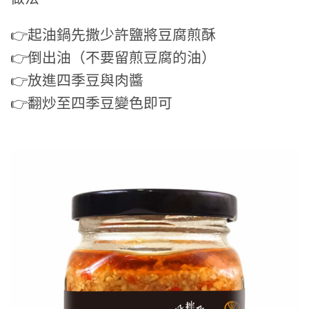
👉起油鍋先撒少許鹽將豆腐煎酥
👉倒出油（不要留煎豆腐的油）
👉放進四季豆與肉醬
👉翻炒至四季豆變色即可