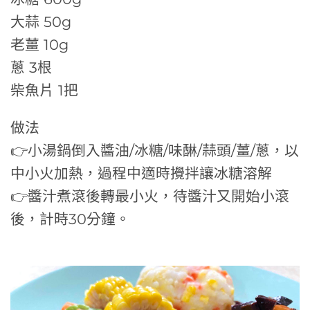
大蒜 50g
老薑 10g
蔥 3根
柴魚片 1把
做法
👉小湯鍋倒入醬油/冰糖/味醂/蒜頭/薑/蔥，以
中小火加熱，過程中適時攪拌讓冰糖溶解
👉醬汁煮滾後轉最小火，待醬汁又開始小滾
後，計時30分鐘。