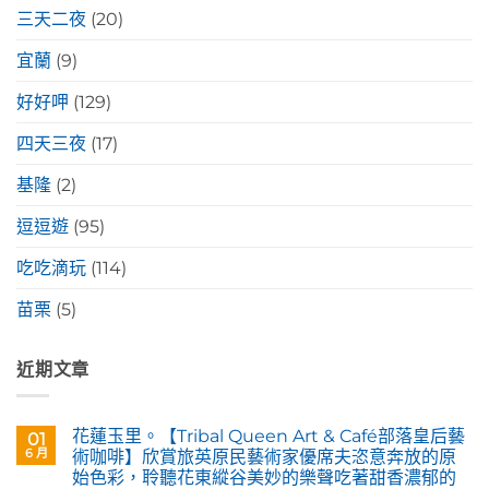
三天二夜
(20)
宜蘭
(9)
好好呷
(129)
四天三夜
(17)
基隆
(2)
逗逗遊
(95)
吃吃滴玩
(114)
苗栗
(5)
近期文章
花蓮玉里。【Tribal Queen Art & Café部落皇后藝
01
6 月
術咖啡】欣賞旅英原民藝術家優席夫恣意奔放的原
始色彩，聆聽花東縱谷美妙的樂聲吃著甜香濃郁的