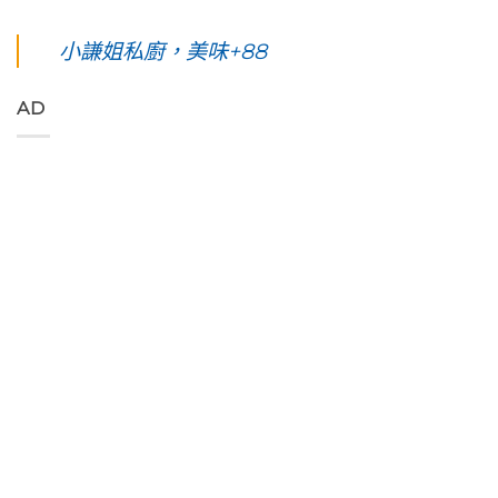
〈【花
四
術
東。
環
東
夜】
家
絕
線」
綠
綠
小謙姐私廚，美味+88
優
對
阿
島
島。
席
值
勃
五
水
夫
得
勒
天
下
恣
你
與
AD
四
路
意
起
鳳
夜】
上
奔
早
凰
台
美
放
等
花
東
到
的
待
爭
綠
令
原
的
豔
島。
人
始
絢
怒
初
窒
色
麗
放
見
息
彩，
海
與
視
第
聆
上
只
覺
一
聽
日
想
直
次
花
出
待
通
浮
東
與
著
海
潛
縱
海
不
洋
遇
谷
端
走
的
見
美
最
的
綠
最
妙
美
藝
色
美
的
的
術
「金
麗
樂
稻
家
剛
的
聲
浪
「Tribal
大
海
吃
便
Queen
道」
底