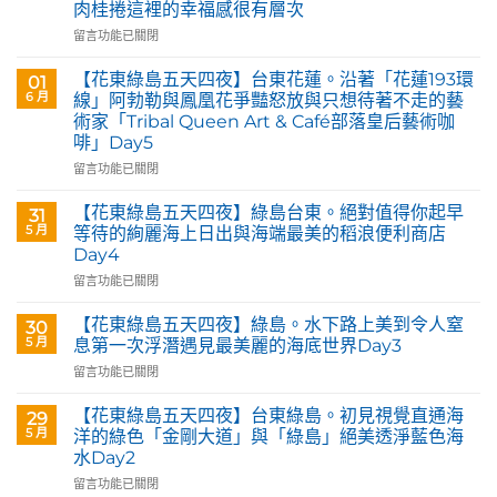
肉桂捲這裡的幸福感很有層次
在
留言功能已關閉
〈花
蓮
【花東綠島五天四夜】台東花蓮。沿著「花蓮193環
01
玉
6 月
線」阿勃勒與鳳凰花爭豔怒放與只想待著不走的藝
里。
術家「Tribal Queen Art & Café部落皇后藝術咖
【Tribal
啡」Day5
Queen
Art
在
留言功能已關閉
&
〈【花
Café
東
【花東綠島五天四夜】綠島台東。絕對值得你起早
31
部
綠
5 月
等待的絢麗海上日出與海端最美的稻浪便利商店
落
島
Day4
皇
五
后
在
天
留言功能已關閉
藝
〈【花
四
術
東
夜】
【花東綠島五天四夜】綠島。水下路上美到令人窒
30
咖
綠
台
5 月
息第一次浮潛遇見最美麗的海底世界Day3
啡】
島
東
在
留言功能已關閉
欣
五
花
〈【花
賞
天
蓮。
東
旅
四
沿
【花東綠島五天四夜】台東綠島。初見視覺直通海
29
綠
英
夜】
著
5 月
洋的綠色「金剛大道」與「綠島」絕美透淨藍色海
島
原
綠
「花
水Day2
五
民
島
蓮
在
天
留言功能已關閉
藝
台
193