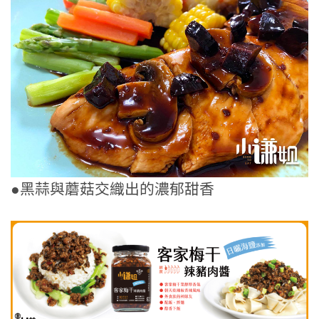
●黑蒜與蘑菇交織出的濃郁甜香