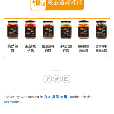
果然辣
麻辣妹
酸豆辣豬
手切北京
5香辣豆
客家梅干
醬
子醬
肉醬
炸醬
豬肉醬
辣豬肉醬
This entry was posted in
食譜
,
異國
,
肉類
. Bookmark the
permalink
.