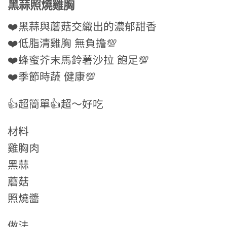
黑蒜照燒雞胸
❤️黑蒜與蘑菇交織出的濃郁甜香
❤️低脂清雞胸 無負擔💯
❤️蜂蜜芥末馬鈴薯沙拉 飽足💯
❤️季節時蔬 健康💯
👍超簡單👍超～好吃
材料
雞胸肉
黑蒜
蘑菇
照燒醬
做法