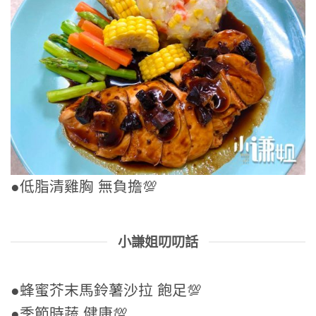
●低脂清雞胸 無負擔💯
小謙姐叨叨話
●蜂蜜芥末馬鈴薯沙拉 飽足💯
●季節時蔬 健康💯