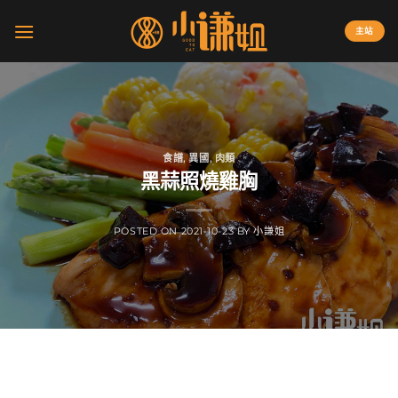
Skip
to
主站
content
食譜
,
異國
,
肉類
黑蒜照燒雞胸
POSTED ON
2021-10-23
BY
小謙姐