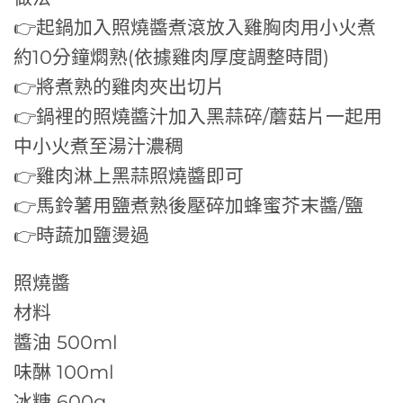
👉起鍋加入照燒醬煮滾放入雞胸肉用小火煮
約10分鐘燜熟(依據雞肉厚度調整時間)
👉將煮熟的雞肉夾出切片
👉鍋裡的照燒醬汁加入黑蒜碎/蘑菇片一起用
中小火煮至湯汁濃稠
👉雞肉淋上黑蒜照燒醬即可
👉馬鈴薯用鹽煮熟後壓碎加蜂蜜芥末醬/鹽
👉時蔬加鹽燙過
照燒醬
材料
醬油 500ml
味醂 100ml
冰糖 600g