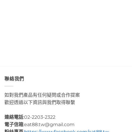
著
利
Art
與
世
甜
商
&
「綠
界
香
店
Café
島」
Day3〉
濃
Day4〉
部
絕
中
郁
中
落
美
的
皇
透
肉
后
淨
桂
藝
藍
捲
術
色
這
咖
海
裡
啡」
水
的
Day5〉
Day2〉
幸
中
中
福
感
很
聯絡我們
有
層
次〉
如對我們產品有任何疑問或合作提案
中
歡迎透過以下資訊與我們取得聯繫
連絡電話
:02-2203-2322
電子信箱
:eat88.tw@gmail.com
粉絲專頁
:
https://www.facebook.com/eat88.tw