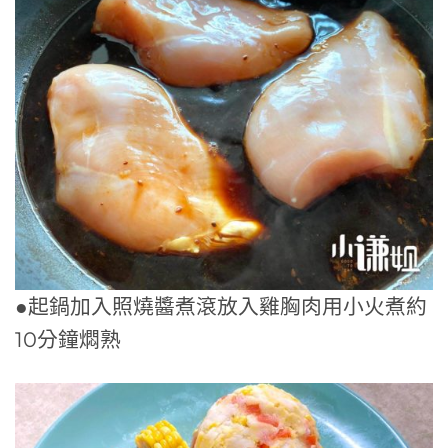
●起鍋加入照燒醬煮滾放入雞胸肉用小火煮約
10分鐘燜熟