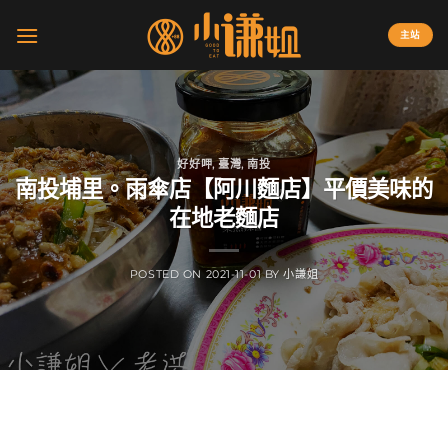
Skip
to
主站
content
好好呷
,
臺灣
,
南投
南投埔里。雨傘店【阿川麵店】平價美味的
在地老麵店
POSTED ON
2021-11-01
BY
小謙姐