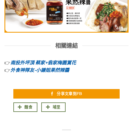
相關連結
👉
南投外坪頂 蔡家+翁家梅園賞花
👉
外食神隊友-小謙姐果然辣醬
分享文章到FB
麵食
埔里