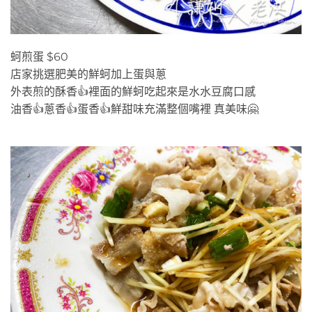
蚵煎蛋 $60
店家挑選肥美的鮮蚵加上蛋與蔥
外表煎的酥香👍裡面的鮮蚵吃起來是水水豆腐口感
油香👍蔥香👍蛋香👍鮮甜味充滿整個嘴裡 真美味🤗