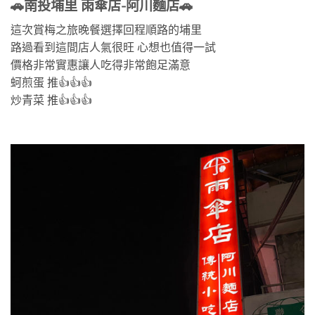
🚗
南投埔里 雨傘店-阿川麵店
🚗
這次賞梅之旅晚餐選擇回程順路的埔里
路過看到這間店人氣很旺 心想也值得一試
價格非常實惠讓人吃得非常飽足滿意
蚵煎蛋 推👍👍👍
炒青菜 推👍👍👍