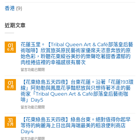
香港
(9)
近期文章
花蓮玉里。【Tribal Queen Art & Café部落皇后藝
01
6 月
術咖啡】欣賞旅英原民藝術家優席夫恣意奔放的原
始色彩，聆聽花東縱谷美妙的樂聲吃著甜香濃郁的
肉桂捲這裡的幸福感很有層次
在
留言功能已關閉
〈花
蓮
【花東綠島五天四夜】台東花蓮。沿著「花蓮193環
01
玉
6 月
線」阿勃勒與鳳凰花爭豔怒放與只想待著不走的藝
里。
術家「Tribal Queen Art & Café部落皇后藝術咖
【Tribal
啡」Day5
Queen
Art
在
留言功能已關閉
&
〈【花
Café
東
【花東綠島五天四夜】綠島台東。絕對值得你起早
31
部
綠
5 月
等待的絢麗海上日出與海端最美的稻浪便利商店
落
島
Day4
皇
五
后
在
天
留言功能已關閉