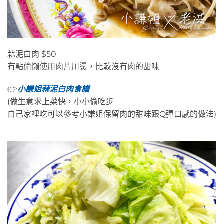
蒜泥白肉 $50
有點偷懶使用肉片川燙，比較沒有肉的甜味
👉
小謙姐蒜泥白肉食譜
(做生意求上菜快，小小偷吃步
自己家裡吃可以參考小謙姐保留肉的甜味跟Q彈口感的做法)