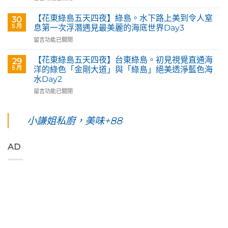
藝
〈【花
四
術
東
夜】
【花東綠島五天四夜】綠島。水下路上美到令人窒
30
咖
綠
台
5 月
息第一次浮潛遇見最美麗的海底世界Day3
啡】
島
東
在
留言功能已關閉
欣
五
花
〈【花
賞
天
蓮。
東
旅
四
沿
【花東綠島五天四夜】台東綠島。初見視覺直通海
29
綠
英
夜】
著
5 月
洋的綠色「金剛大道」與「綠島」絕美透淨藍色海
島
原
綠
「花
水Day2
五
民
島
蓮
在
天
留言功能已關閉
藝
台
193
〈【花
四
術
東。
環
東
夜】
家
絕
線」
綠
綠
小謙姐私廚，美味+88
優
對
阿
島
島。
席
值
勃
五
水
夫
得
勒
天
下
恣
你
與
AD
四
路
意
起
鳳
夜】
上
奔
早
凰
台
美
放
等
花
東
到
的
待
爭
綠
令
原
的
豔
島。
人
始
絢
怒
初
窒
色
麗
放
見
息
彩，
海
與
視
第
聆
上
只