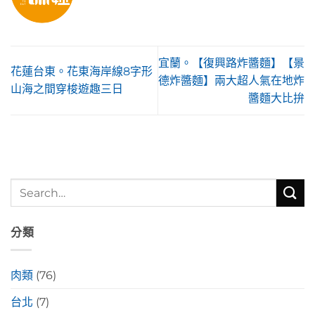
宜蘭。【復興路炸醬麵】【景
花蓮台東。花東海岸線8字形
德炸醬麵】兩大超人氣在地炸
山海之間穿梭遊趣三日
醬麵大比拚
分類
肉類
(76)
台北
(7)