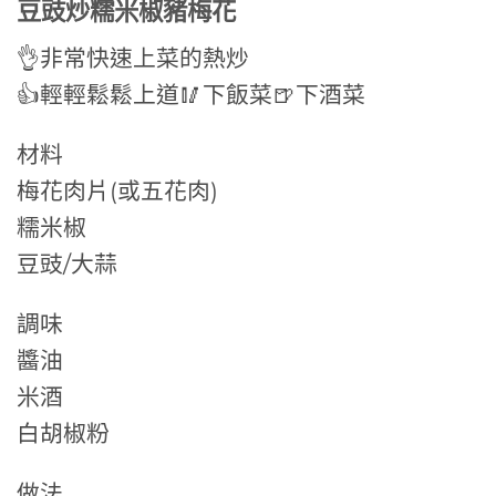
豆豉炒糯米椒豬梅花
👌非常快速上菜的熱炒
👍輕輕鬆鬆上道🥢下飯菜🍺下酒菜
材料
梅花肉片(或五花肉)
糯米椒
豆豉/大蒜
調味
醬油
米酒
白胡椒粉
做法