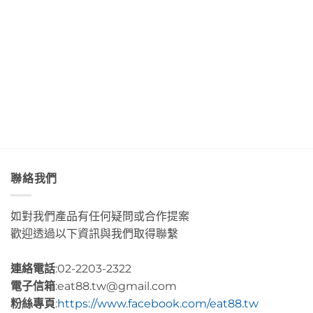
與
世
甜
商
&
「綠
界
香
店
Café
島」
Day3〉
濃
Day4〉
部
絕
中
郁
中
落
美
的
皇
透
肉
后
淨
桂
藝
藍
捲
術
色
這
咖
海
裡
啡」
水
的
Day5〉
Day2〉
幸
中
中
福
感
很
聯絡我們
有
層
次〉
如對我們產品有任何疑問或合作提案
中
歡迎透過以下資訊與我們取得聯繫
連絡電話
:02-2203-2322
電子信箱
:eat88.tw@gmail.com
粉絲專頁
:
https://www.facebook.com/eat88.tw