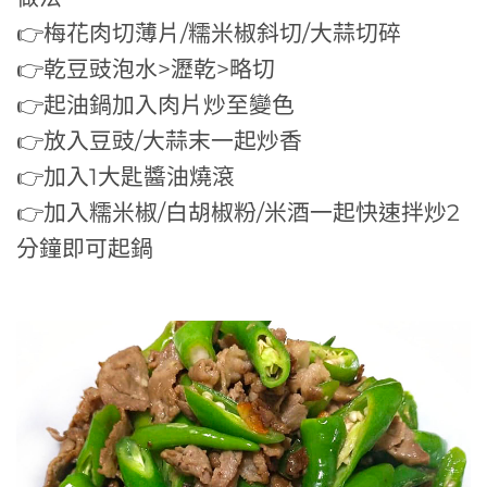
👉梅花肉切薄片/糯米椒斜切/大蒜切碎
👉乾豆豉泡水>瀝乾>略切
👉起油鍋加入肉片炒至變色
👉放入豆豉/大蒜末一起炒香
👉加入1大匙醬油燒滾
👉加入糯米椒/白胡椒粉/米酒一起快速拌炒2
分鐘即可起鍋