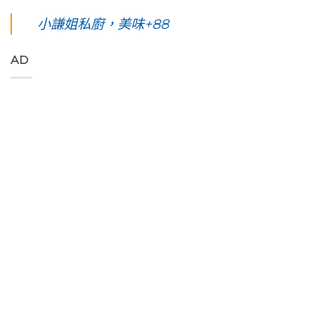
東
夜】
家
絕
線」
綠
綠
小謙姐私廚，美味+88
優
對
阿
島
島。
席
值
勃
五
水
夫
得
勒
天
下
恣
你
與
AD
四
路
意
起
鳳
夜】
上
奔
早
凰
台
美
放
等
花
東
到
的
待
爭
綠
令
原
的
豔
島。
人
始
絢
怒
初
窒
色
麗
放
見
息
彩，
海
與
視
第
聆
上
只
覺
一
聽
日
想
直
次
花
出
待
通
浮
東
與
著
海
潛
縱
海
不
洋
遇
谷
端
走
的
見
美
最
的
綠
最
妙
美
藝
色
美
的
的
術
「金
麗
樂
稻
家
剛
的
聲
浪
「Tribal
大
海
吃
便
Queen
道」
底
著
利
Art