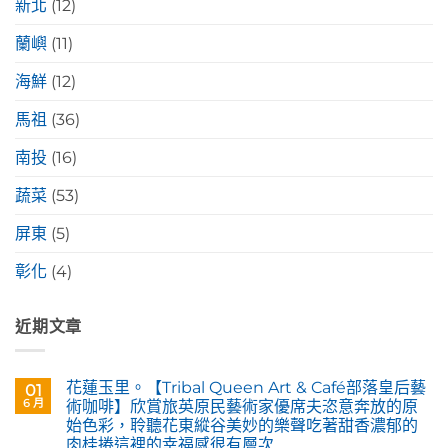
新北
(12)
蘭嶼
(11)
海鮮
(12)
馬祖
(36)
南投
(16)
蔬菜
(53)
屏東
(5)
彰化
(4)
近期文章
花蓮玉里。【Tribal Queen Art & Café部落皇后藝
01
6 月
術咖啡】欣賞旅英原民藝術家優席夫恣意奔放的原
始色彩，聆聽花東縱谷美妙的樂聲吃著甜香濃郁的
肉桂捲這裡的幸福感很有層次