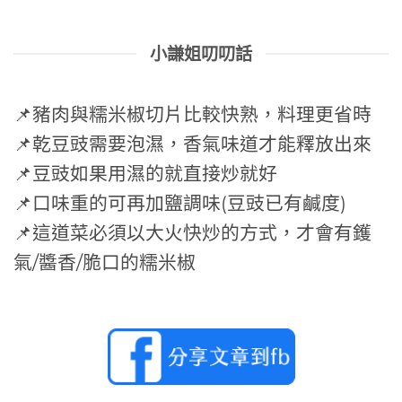
小謙姐叨叨話
📌豬肉與糯米椒切片比較快熟，料理更省時
📌乾豆豉需要泡濕，香氣味道才能釋放出來
📌豆豉如果用濕的就直接炒就好
📌口味重的可再加鹽調味(豆豉已有鹹度)
📌這道菜必須以大火快炒的方式，才會有鑊
氣/醬香/脆口的糯米椒