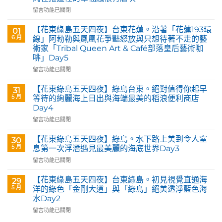
在
留言功能已關閉
〈花
蓮
【花東綠島五天四夜】台東花蓮。沿著「花蓮193環
01
玉
6 月
線」阿勃勒與鳳凰花爭豔怒放與只想待著不走的藝
里。
術家「Tribal Queen Art & Café部落皇后藝術咖
【Tribal
啡」Day5
Queen
Art
在
留言功能已關閉
&
〈【花
Café
東
【花東綠島五天四夜】綠島台東。絕對值得你起早
31
部
綠
5 月
等待的絢麗海上日出與海端最美的稻浪便利商店
落
島
Day4
皇
五
后
在
天
留言功能已關閉
藝
〈【花
四
術
東
夜】
【花東綠島五天四夜】綠島。水下路上美到令人窒
30
咖
綠
台
5 月
息第一次浮潛遇見最美麗的海底世界Day3
啡】
島
東
在
留言功能已關閉
欣
五
花
〈【花
賞
天
蓮。
東
旅
四
沿
【花東綠島五天四夜】台東綠島。初見視覺直通海
29
綠
英
夜】
著
5 月
洋的綠色「金剛大道」與「綠島」絕美透淨藍色海
島
原
綠
「花
水Day2
五
民
島
蓮
在
天
留言功能已關閉
藝
台
193
〈【花
四
術
東。
環