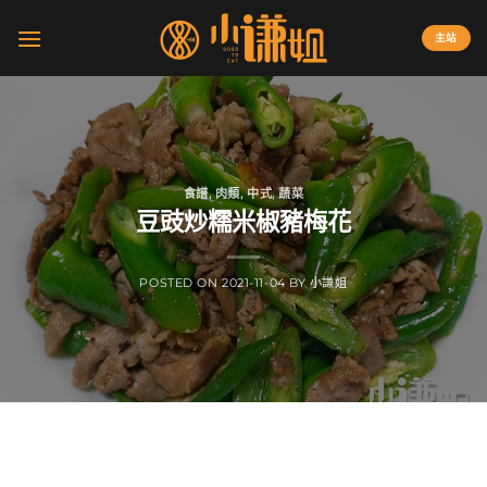
Skip
to
主站
content
食譜
,
肉類
,
中式
,
蔬菜
豆豉炒糯米椒豬梅花
POSTED ON
2021-11-04
BY
小謙姐