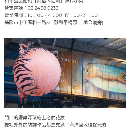
和平島渡船頭【阿信ㄟ灶咖】漁村小菜
營業電話：02 2468 0233
營業時間：10：00~14：00 17：00~21：00
基隆市中正區和一路31-1號和平橋頭(土地公廟旁)
門口的廢棄浮球繪上老虎花紋
裡裡外外的裝飾作品都是充滿了海洋回收環保元素