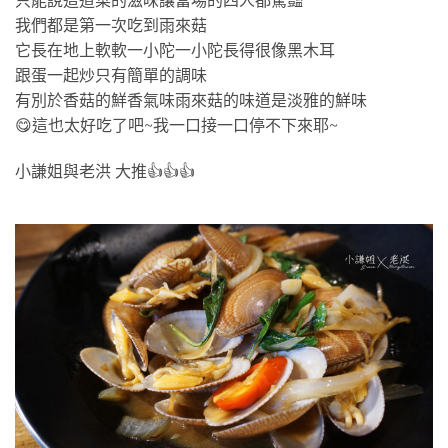
只能說這道菜的滋味讓當場的四人都驚豔
我們都是第一次吃到雨來菇
它長在地上軟軟一小陀一小陀長得很像黑木耳
跟蛋一起炒只有簡單的調味
有別於香菇的鮮香氣味雨來菇的味道是淡雅的鮮味
😋這也太好吃了吧~我一口接一口停不下來耶~
小謙姐與老洪 大推👍👍👍