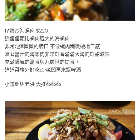
🥢爆炒海螺肉 $220
這個個頭比螺肉還大的海螺肉
非常Q彈微微的脆口 不像螺肉稍微硬地口感
裹著醬汁的海螺肉非常鮮香滿滿大海的鮮甜滋味
充滿鑊氣的醬香與九層塔的提香下
這道菜格外好吃👉老闆再來瓶啤酒
小謙姐與老洪 大推👍👍👍