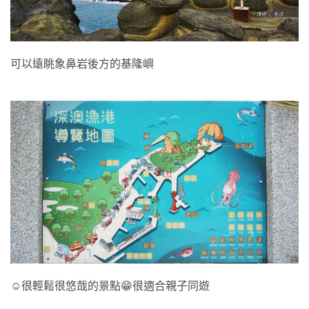
可以遠眺象鼻岩後方的基隆嶼
☺️很輕鬆很悠哉的景點😁很適合親子同遊