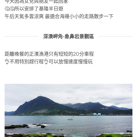
今天因為女兒與朋友一起回家
🤔🤔所以安排了基隆半日遊
午后天氣多雲涼爽 最適合海邊小小的走路散步一下
深澳岬角-象鼻岩景觀區
距離晚餐的正濱漁港只有短短的20分車程
👌不用特別趕行程👌可以放慢速度慢慢玩