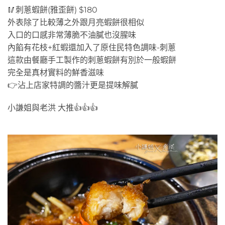
🥢刺蔥蝦餅(雅歪餅) $180
外表除了比較薄之外跟月亮蝦餅很相似
入口的口感非常薄脆不油膩也沒腥味
內餡有花枝+紅蝦還加入了原住民特色調味-刺蔥
這款由餐廳手工製作的刺蔥蝦餅有別於一般蝦餅
完全是真材實料的鮮香滋味
👉沾上店家特調的醬汁更是提味解膩
小謙姐與老洪 大推👍👍👍