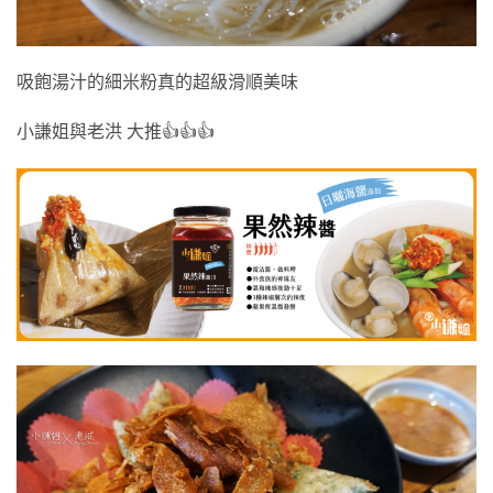
吸飽湯汁的細米粉真的超級滑順美味
小謙姐與老洪 大推👍👍👍