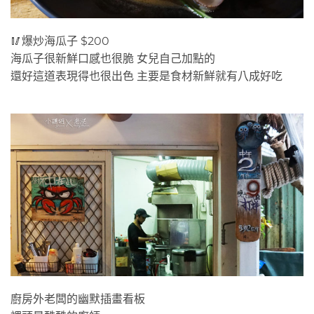
🥢爆炒海瓜子 $200
海瓜子很新鮮口感也很脆 女兒自己加點的
還好這道表現得也很出色 主要是食材新鮮就有八成好吃
廚房外老闆的幽默插畫看板