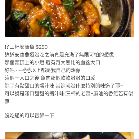
🥢三杯安康魚 $250
這道安康魚還沒吃之前真是充滿了無限可怕的想像
那個頭頂上的小燈 還有奇大無比的血盆大口
好吧~~~☝️☝️以上都是我自己的想像
這個一入口之後 魚肉那個軟軟嫩嫩的口感
除了有點甜口的醬汁味 其餘就沒什麼特別的味道了耶~
可以說是滿口甜甜的醬汁味(三杯的老薑+麻油的香氣若有似
無
沒吃過的可以嘗鮮一下