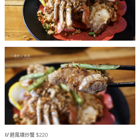
🥢避風塘炒蟹 $220