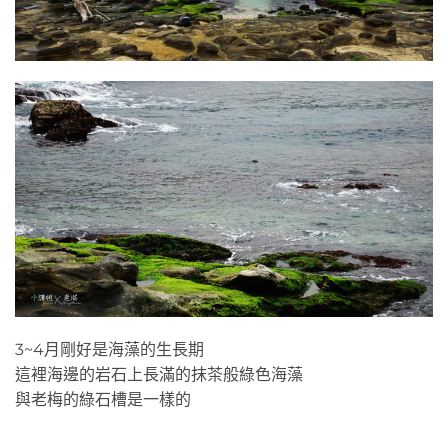
3~4月剛好是海藻的生長期
這裡海邊的岩石上長滿的抹茶般綠色海藻
與老梅的綠石槽是一樣的