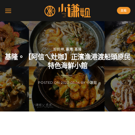
Skip
to
主站
content
好好呷
,
臺灣
,
基隆
基隆。【阿信ㄟ灶咖】正濱漁港渡船頭原民
特色海鮮小館
POSTED ON
2022-03-14
BY
小謙姐