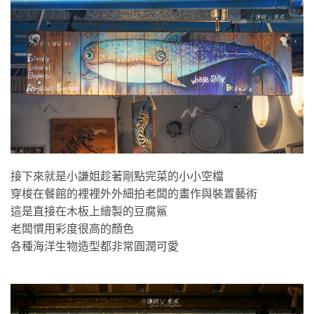
接下來就是小謙姐趁著剛點完菜的小小空檔
穿梭在餐館的裡裡外外細拍老闆的畫作與裝置藝術
這是直接在木板上繪製的豆腐鯊
老闆慣用彩度很高的顏色
各種海洋生物造型都非常圓潤可愛