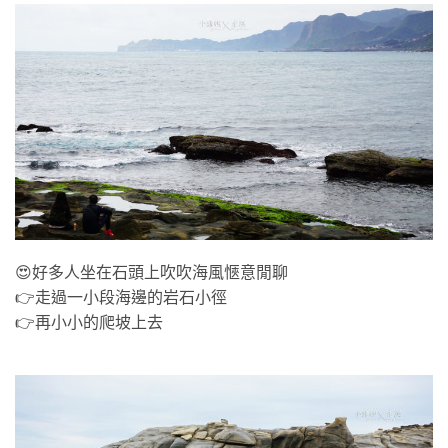
😍好多人坐在石頭上吹吹海風愜意閒聊
👉走過一小段海邊的岩石小徑
👉再小小的爬坡上去