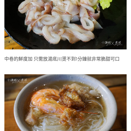
中卷的鮮度加 只需放湯底川燙不到1分鐘就非常脆甜可口