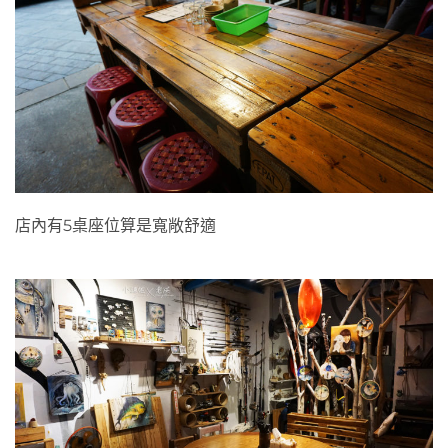
店內有5桌座位算是寬敞舒適