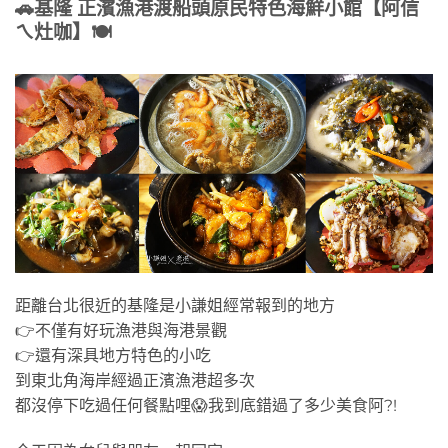
🚗
基隆 正濱漁港渡船頭原民特色海鮮小館【阿信
ㄟ灶咖】
🍽
距離台北很近的基隆是小謙姐經常報到的地方
👉不僅有好玩漁港與海港景觀
👉還有深具地方特色的小吃
到東北角海岸經過正濱漁港超多次
都沒停下吃過任何餐點哩😱我到底錯過了多少美食阿?!