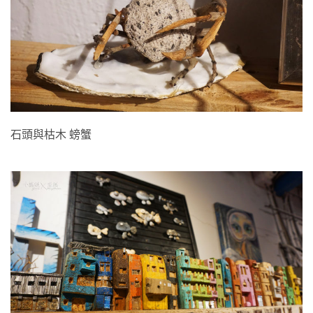
石頭與枯木 螃蟹