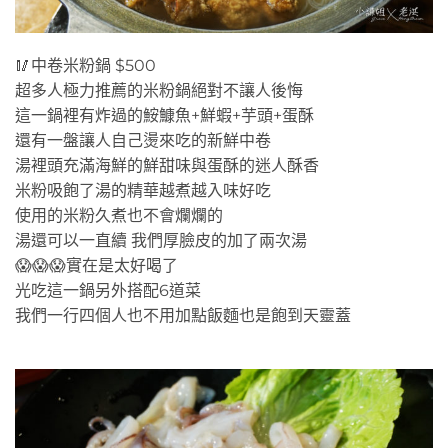
🥢中卷米粉鍋 $500
超多人極力推薦的米粉鍋絕對不讓人後悔
這一鍋裡有炸過的鮟鱇魚+鮮蝦+芋頭+蛋酥
還有一盤讓人自己燙來吃的新鮮中卷
湯裡頭充滿海鮮的鮮甜味與蛋酥的迷人酥香
米粉吸飽了湯的精華越煮越入味好吃
使用的米粉久煮也不會爛爛的
湯還可以一直續 我們厚臉皮的加了兩次湯
😱😱😱實在是太好喝了
光吃這一鍋另外搭配6道菜
我們一行四個人也不用加點飯麵也是飽到天靈蓋