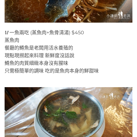
🥢一魚兩吃 (蒸魚肉+魚骨清湯) $450
蒸魚肉
餐廳的鱒魚是老闆用活水養殖的
現點現撈起來料理 新鮮度沒話說
鱒魚的肉質細緻本身沒有腥味
只需極簡單的調味 吃的是魚肉本身的鮮甜味