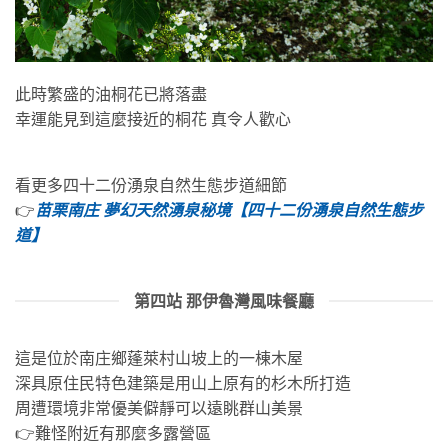
此時繁盛的油桐花已將落盡
幸運能見到這麼接近的桐花 真令人歡心
看更多四十二份湧泉自然生態步道細節
👉
苗栗南庄 夢幻天然湧泉秘境【四十二份湧泉自然生態步
道】
第四站 那伊魯灣風味餐廳
這是位於南庄鄉蓬萊村山坡上的一棟木屋
深具原住民特色建築是用山上原有的杉木所打造
周遭環境非常優美僻靜可以遠眺群山美景
👉難怪附近有那麼多露營區