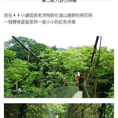
第二站 八卦力吊橋
就在👩👨小謙姐與老洪陶醉在滿山遍野的桐花時
一個轉彎處留意到一座小小的紅色吊橋