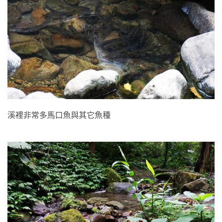
溪裡非常多馬口魚與其它魚種