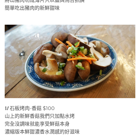
將山豬肉切成薄片只以鹽與馬告抓醃
簡單吃出豬肉的新鮮甜味
🥢石板烤肉-香菇 $100
山上的新鮮香菇我們只加點水烤
完全沒調味就能享受鮮菇本身
濃縮版本鮮甜濃香水潤感的好滋味