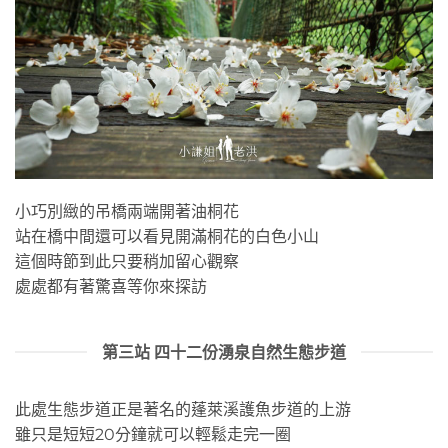
小巧別緻的吊橋兩端開著油桐花
站在橋中間還可以看見開滿桐花的白色小山
這個時節到此只要稍加留心觀察
處處都有著驚喜等你來探訪
第三站 四十二份湧泉自然生態步道
此處生態步道正是著名的蓬萊溪護魚步道的上游
雖只是短短20分鐘就可以輕鬆走完一圈