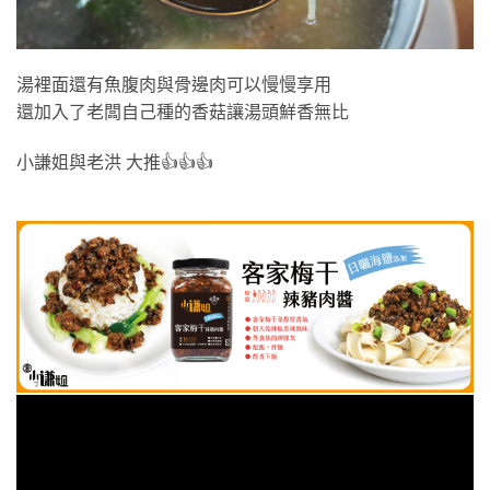
湯裡面還有魚腹肉與骨邊肉可以慢慢享用
還加入了老闆自己種的香菇讓湯頭鮮香無比
小謙姐與老洪 大推👍👍👍