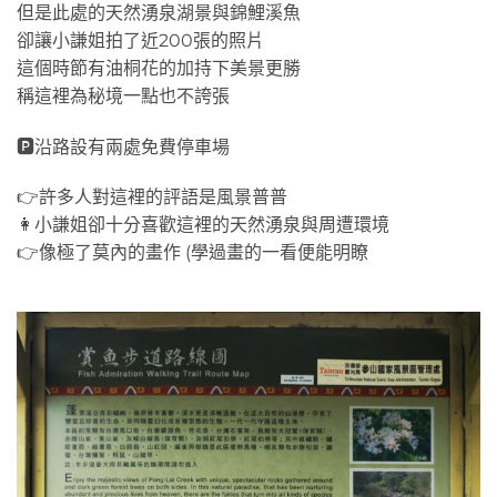
但是此處的天然湧泉湖景與錦鯉溪魚
卻讓小謙姐拍了近200張的照片
這個時節有油桐花的加持下美景更勝
稱這裡為秘境一點也不誇張
🅿沿路設有兩處免費停車場
👉許多人對這裡的評語是風景普普
👩小謙姐卻十分喜歡這裡的天然湧泉與周遭環境
👉像極了莫內的畫作 (學過畫的一看便能明瞭