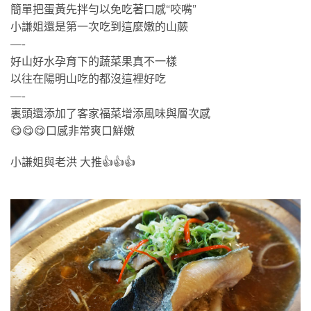
簡單把蛋黃先拌勻以免吃著口感“咬嘴”
小謙姐還是第一次吃到這麼嫩的山蕨
—-
好山好水孕育下的蔬菜果真不一樣
以往在陽明山吃的都沒這裡好吃
—-
裏頭還添加了客家福菜增添風味與層次感
😋😋😋口感非常爽口鮮嫩
小謙姐與老洪 大推👍👍👍