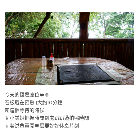
今天的窗邊座位❤️☺️
石板還在預熱 (大約10分鐘
趁這個等待的時候
👩小謙姐把握時間到處趴趴造拍照時間
👨老洪負責開車需要好好休息片刻