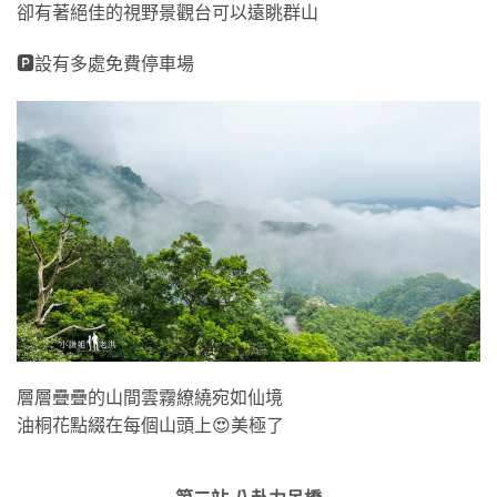
卻有著絕佳的視野景觀台可以遠眺群山
🅿設有多處免費停車場
層層疊疊的山間雲霧繚繞宛如仙境
油桐花點綴在每個山頭上😍美極了