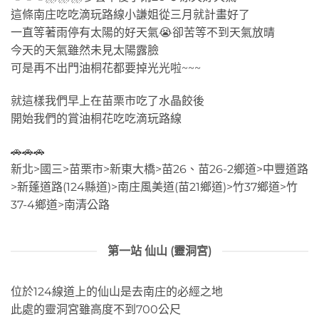
這條南庄吃吃滴玩路線小謙姐從三月就計畫好了
一直等著雨停有太陽的好天氣😭卻苦等不到天氣放晴
今天的天氣雖然未見太陽露臉
可是再不出門油桐花都要掉光光啦~~~
就這樣我們早上在苗栗市吃了水晶餃後
開始我們的賞油桐花吃吃滴玩路線
🚗🚗🚗
新北>國三>苗栗市>新東大橋>苗26、苗26-2鄉道>中豐道路
>新蓬道路(124縣道)>南庄風美道(苗21鄉道)>竹37鄉道>竹
37-4鄉道>南清公路
第一站 仙山 (靈洞宮)
位於124線道上的仙山是去南庄的必經之地
此處的靈洞宮雖高度不到700公尺