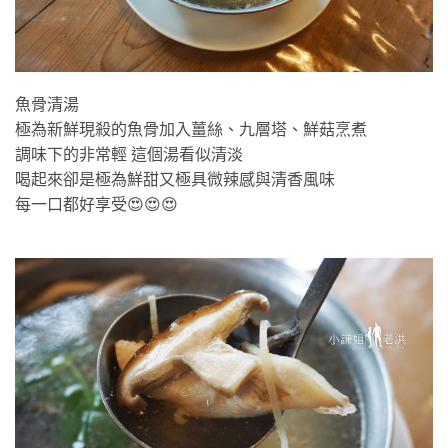
魚骨清湯
極為新鮮現殺的魚骨加入薑絲、九層塔、鮮菇烹煮
調味下的非常輕 這個湯看似清淡
喝起來卻是極為鮮甜又極具微辣感與清香風味
每一口都好享受😍😍😍