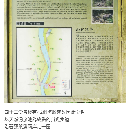
四十二份曾經有42個樟腦寮故因此命名
以天然湧泉池為終點的賞魚步道
沿著蓬萊溪兩岸走一圈