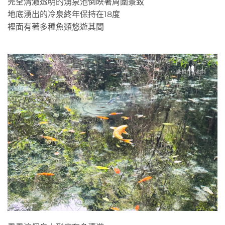
完全清澈透明的湧泉池倒映著周圍景致
地底湧出的冷泉終年保持在18度
裡面有著多種魚類悠遊其間