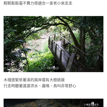
輕輕鬆鬆毫不費力很適合一家老小來走走
木棧道緊依著溪的兩岸還有大樹遮蔽
行走時聽著潺潺流水、蟲鳴、鳥叫非常舒心