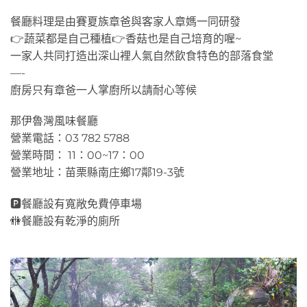
餐廳料理是由賽夏族章爸與客家人章媽一同研發
👉蔬菜都是自己種植👉香菇也是自己培育的喔~
一家人共同打造出深山裡人氣自然飲食特色的部落食堂
—-
廚房只有章爸一人掌廚所以請耐心等候
那伊魯灣風味餐廳
營業電話：03 782 5788
營業時間： 11：00~17：00
營業地址：苗栗縣南庄鄉17鄰19-3號
🅿餐廳設有寬敞免費停車場
🚻餐廳設有乾淨的廁所