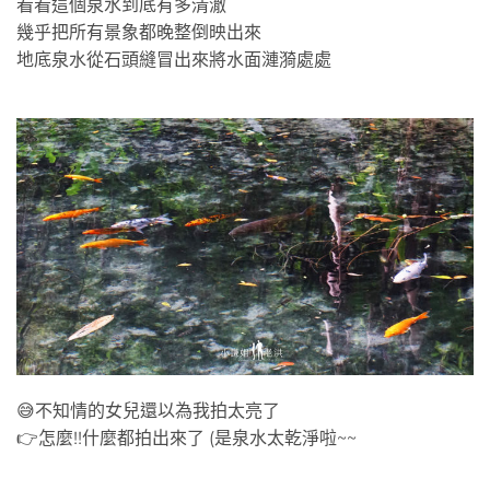
看看這個泉水到底有多清澈
幾乎把所有景象都晚整倒映出來
地底泉水從石頭縫冒出來將水面漣漪處處
😅不知情的女兒還以為我拍太亮了
👉怎麼!!什麼都拍出來了 (是泉水太乾淨啦~~