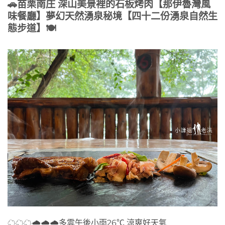
🚗
苗栗南庄 深山美景裡的石板烤肉【那伊魯灣風
味餐廳】夢幻天然湧泉秘境【四十二份湧泉自然生
態步道】
🍽
☁☁☁🌧🌧🌧多雲午後小雨26℃ 涼爽好天氣