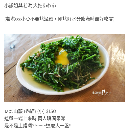
小謙姐與老洪 大推👍👍👍
(老洪os:小心不要烤過頭，剛烤好水分飽滿時最好吃🤤)
🥢炒山蕨 (過貓) (小) $150
這盤一端上來時 兩人瞬間呆滯
是不是上錯啊?!~~~~這麼大一盤!!!