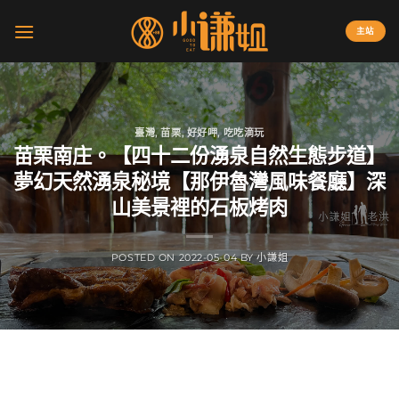
Skip
to
主站
content
臺灣
,
苗栗
,
好好呷
,
吃吃滴玩
苗栗南庄。【四十二份湧泉自然生態步道】
夢幻天然湧泉秘境【那伊魯灣風味餐廳】深
山美景裡的石板烤肉
POSTED ON
2022-05-04
BY
小謙姐