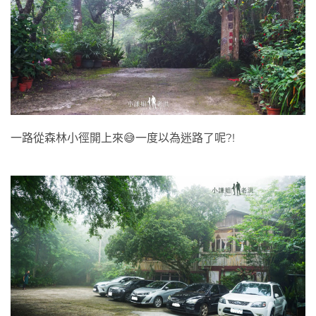
一路從森林小徑開上來😅一度以為迷路了呢?!