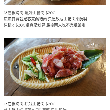
🥢石板烤肉-風味山豬肉 $200
這道其實就是客家鹹豬肉 只是改成山豬肉來醃製
這樣才$200還真是划算 最後兩人吃不完還帶走
🥢石板烤肉-原味山豬肉 $200