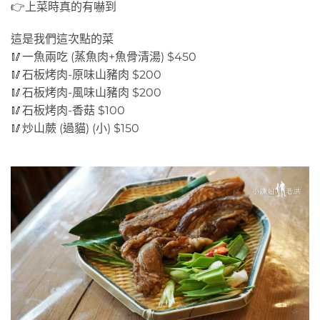
👉上菜時真的有嚇到
這是我們這次點的菜
🥢一魚兩吃 (蒸魚肉+魚骨清湯) $450
🥢石板烤肉-原味山豬肉 $200
🥢石板烤肉-風味山豬肉 $200
🥢石板烤肉-香菇 $100
🥢炒山蕨 (過貓) (小) $150