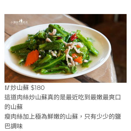
🥢炒山蘇 $180
這道肉絲炒山蘇真的是最近吃到最嫩最爽口
的山蘇
瘦肉絲加上極為鮮嫩的山蘇，只有少少的鹽
巴調味