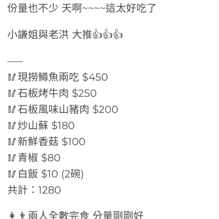
份量也不少 天啊~~~~這太好吃了
小謙姐與老洪 大推👍👍👍
—–
🥢現撈鱒魚兩吃 $450
🥢石板烤牛肉 $250
🥢石板風味山豬肉 $200
🥢炒山蘇 $180
🥢新鮮香菇 $100
🥢青椒 $80
🥢白飯 $10 (2碗)
共計：1280
👩👨兩人全數完食 分量剛剛好