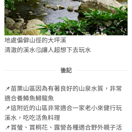
地處偏僻山徑的大坪溪
清澈的溪水🤔讓人超想下去玩水
後記
📌苗栗山區因為有著良好的山泉水質，非常
適合養鱒魚鱘龍魚
📌這附近的山區非常適合一家老小來健行玩
溪水，吃吃活魚料理
📌賞螢、賞桐花、露營各種適合野外親子活