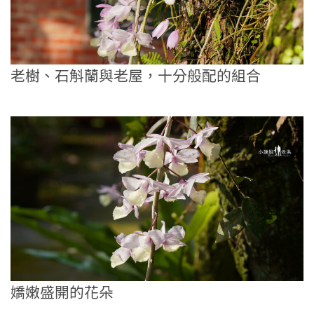
老樹、石斛蘭與老屋，十分般配的組合
嬌嫩盛開的花朵