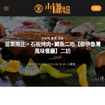
Skip
to
主站
content
好好呷
,
臺灣
,
苗栗
苗栗南庄。石板烤肉+鱒魚二吃【那伊魯灣
風味餐廳】二訪
POSTED ON
2023-05-16
BY
小謙姐