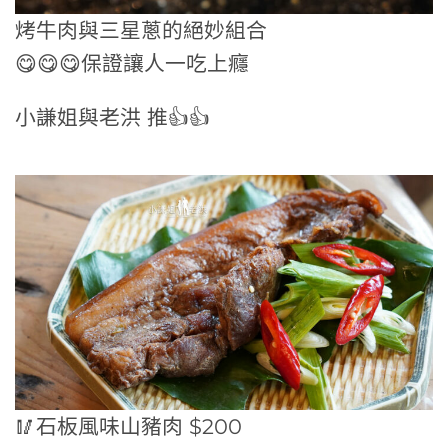
烤牛肉與三星蔥的絕妙組合
😋😋😋保證讓人一吃上癮
小謙姐與老洪 推👍👍
🥢石板風味山豬肉 $200