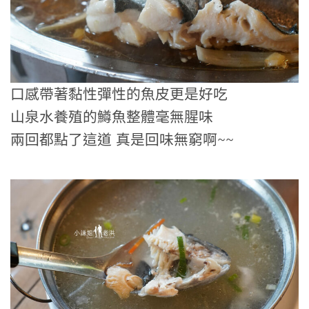
口感帶著黏性彈性的魚皮更是好吃
山泉水養殖的鱒魚整體毫無腥味
兩回都點了這道 真是回味無窮啊~~