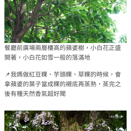
餐廳前廣場兩層樓高的蘋婆樹，小白花正盛
開著，
小白花如雪一般的落滿地
📌我媽做紅豆粿、芋頭粿、草粿的時候，會
拿蘋婆的葉子當成粿的襯底再蒸熟，蒸完之
後有種天然香氣超好聞