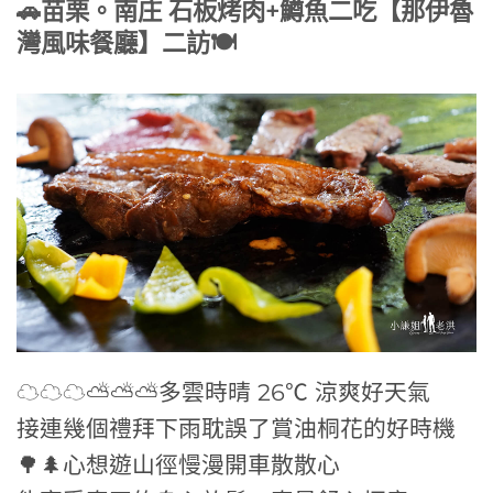
🚗
苗栗。南庄 石板烤肉+鱒魚二吃【那伊魯
灣風味餐廳】二訪
🍽
☁☁☁⛅⛅⛅多雲時晴 26℃ 涼爽好天氣
接連幾個禮拜下雨耽誤了賞油桐花的好時機
🌳🌲心想遊山徑慢漫開車散散心