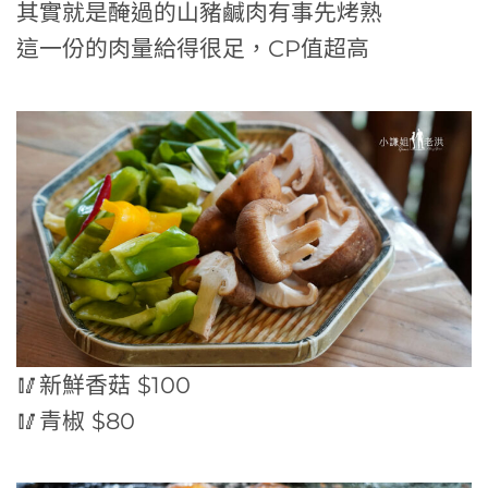
其實就是醃過的山豬鹹肉有事先烤熟
這一份的肉量給得很足，CP值超高
🥢新鮮香菇 $100
🥢青椒 $80