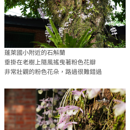
蓬萊國小附近的石斛蘭
垂掛在老樹上隨風搖曳著粉色花瓣
非常壯觀的粉色花朵，路過很難錯過