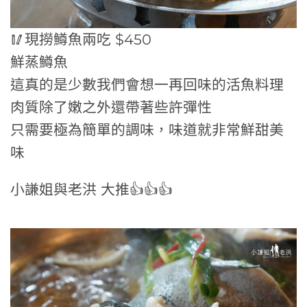
🥢現撈鱒魚兩吃 $450
鮮蒸鱒魚
這真的是少數我們會想一再回味的活魚料理
肉質除了嫩之外還帶著些許彈性
只需要極為簡單的調味，味道就非常鮮甜美
味
小謙姐與老洪 大推👍👍👍