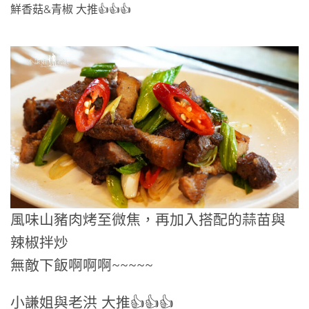
鮮香菇&青椒 大推👍👍👍
風味山豬肉烤至微焦，再加入搭配的蒜苗與
辣椒拌炒
無敵下飯啊啊啊~~~~~
小謙姐與老洪 大推👍👍👍