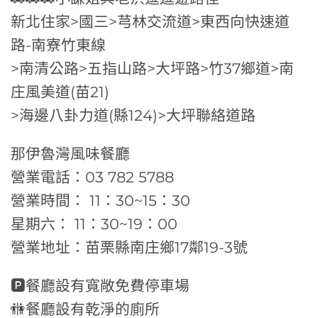
新北住家>國三>芎林交流道>東西向快速道
路-南寮竹東線
>南清公路>五指山路>大坪路>竹37鄉道>南
庄風美道(苗21)
>海邊八卦力道(縣124)>大坪聯絡道路
那伊魯灣風味餐廳
營業電話：03 782 5788
營業時間： 11：30~15：30
星期六： 11：30~19：00
營業地址：苗栗縣南庄鄉17鄰19-3號
🅿餐廳設有寬敞免費停車場
🚻餐廳設有乾淨的廁所