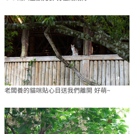
老闆養的貓咪貼心目送我們離開 好萌~