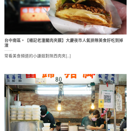
台中南區。【楊記老潼關肉夾饃】大慶夜市人氣排隊美食好吃到掉
渣
常看美食頻道的小謙姐對陝西肉夾[...]