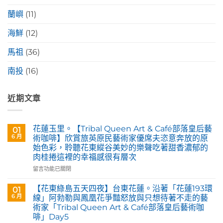
蘭嶼
(11)
海鮮
(12)
馬祖
(36)
南投
(16)
近期文章
花蓮玉里。【Tribal Queen Art & Café部落皇后藝
01
6 月
術咖啡】欣賞旅英原民藝術家優席夫恣意奔放的原
始色彩，聆聽花東縱谷美妙的樂聲吃著甜香濃郁的
肉桂捲這裡的幸福感很有層次
在
留言功能已關閉
〈花
蓮
【花東綠島五天四夜】台東花蓮。沿著「花蓮193環
01
玉
6 月
線」阿勃勒與鳳凰花爭豔怒放與只想待著不走的藝
里。
術家「Tribal Queen Art & Café部落皇后藝術咖
【Tribal
啡」Day5
Queen