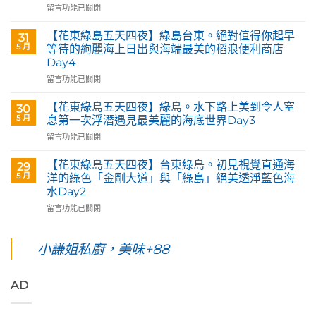
Art
在
留言功能已關閉
&
〈【花
Café
東
【花東綠島五天四夜】綠島台東。絕對值得你起早
31
部
綠
5 月
等待的絢麗海上日出與海端最美的稻浪便利商店
落
島
Day4
皇
五
后
在
天
留言功能已關閉
藝
〈【花
四
術
東
夜】
【花東綠島五天四夜】綠島。水下路上美到令人窒
30
咖
綠
台
5 月
息第一次浮潛遇見最美麗的海底世界Day3
啡】
島
東
在
留言功能已關閉
欣
五
花
〈【花
賞
天
蓮。
東
旅
四
沿
【花東綠島五天四夜】台東綠島。初見視覺直通海
29
綠
英
夜】
著
5 月
洋的綠色「金剛大道」與「綠島」絕美透淨藍色海
島
原
綠
「花
水Day2
五
民
島
蓮
在
天
留言功能已關閉
藝
台
193
〈【花
四
術
東。
環
東
夜】
家
絕
線」
綠
綠
小謙姐私廚，美味+88
優
對
阿
島
島。
席
值
勃
五
水
夫
得
勒
天
下
恣
你
與
AD
四
路
意
起
鳳
夜】
上
奔
早
凰
台