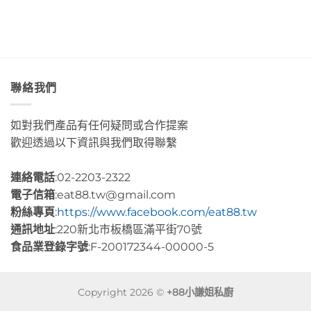
色
這
咖
海
裡
啡」
水
的
Day5〉
Day2〉
幸
中
中
福
感
很
聯絡我們
有
層
次〉
如對我們產品有任何疑問或合作提案
中
歡迎透過以下資訊與我們取得聯繫
連絡電話
:02-2203-2322
電子信箱
:eat88.tw@gmail.com
粉絲專頁
:
https://www.facebook.com/eat88.tw
通訊地址
:220新北市板橋區滿平街70號
食品業登錄字號
:F-200172344-00000-5
Copyright 2026 ©
+88小謙姐私廚