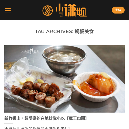
Skip
to
主站
content
TAG ARCHIVES:
銅板美食
新竹香山。超隱密的在地排隊小吃【鷹王肉圓】
距離台北很近的新竹是小謙姐與老[...]