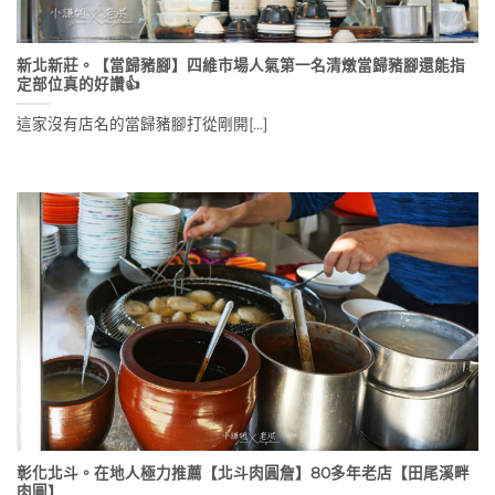
新北新莊。【當歸豬腳】四維市場人氣第一名清燉當歸豬腳還能指
定部位真的好讚👍
這家沒有店名的當歸豬腳打從剛開[...]
彰化北斗。在地人極力推薦【北斗肉圓詹】80多年老店【田尾溪畔
肉圓】