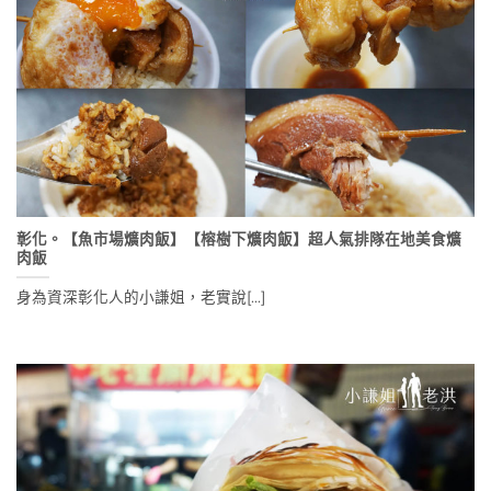
彰化。【魚市場爌肉飯】【榕樹下爌肉飯】超人氣排隊在地美食爌
肉飯
身為資深彰化人的小謙姐，老實說[...]