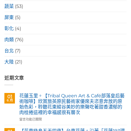
蔬菜
(53)
屏東
(5)
彰化
(4)
肉類
(76)
台北
(7)
大陸
(21)
近期文章
花蓮玉里。【Tribal Queen Art & Café部落皇后藝
01
6 月
術咖啡】欣賞旅英原民藝術家優席夫恣意奔放的原
始色彩，聆聽花東縱谷美妙的樂聲吃著甜香濃郁的
肉桂捲這裡的幸福感很有層次
在
留言功能已關閉
〈花
蓮
【花東綠島五天四夜】台東花蓮。沿著「花蓮193環