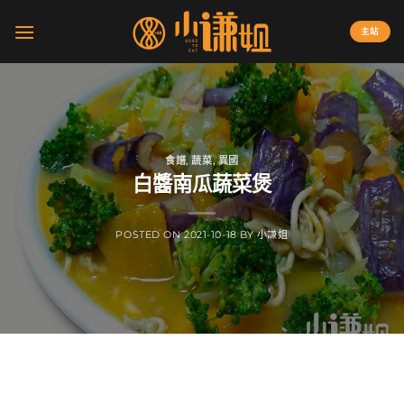
Skip
to
主站
content
食譜
,
蔬菜
,
異國
白醬南瓜蔬菜煲
POSTED ON
2021-10-18
BY
小謙姐