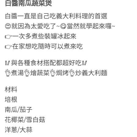
白醬南瓜蔬菜煲
白醬一直是自己吃義大利料理的首選
😍就因為太愛吃了~😋當然就學起來囉~
👉一次多煮些裝罐冰起來
👉在家想吃隨時可以煮來吃
🥢與各種食材搭配都超好吃🥢
👌煮湯👌燴蔬菜👌焗烤👌炒義大利麵
材料
培根
南瓜/茄子
花椰菜/雪白菇
洋蔥/大蒜