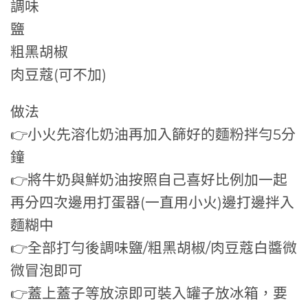
調味
鹽
粗黑胡椒
肉豆蔻(可不加)
做法
👉小火先溶化奶油再加入篩好的麵粉拌勻5分
鐘
👉將牛奶與鮮奶油按照自己喜好比例加一起
再分四次邊用打蛋器(一直用小火)邊打邊拌入
麵糊中
👉全部打勻後調味鹽/粗黑胡椒/肉豆蔻白醬微
微冒泡即可
👉蓋上蓋子等放涼即可裝入罐子放冰箱，要