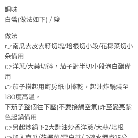
調味
白醬(做法如下) / 鹽
做法
👉南瓜去皮去籽切塊/培根切小段/花椰菜切小
朵備用
👉洋蔥/大蒜切碎，茄子對半切小段泡白醋備
用
👉茄子撈起用廚房紙巾擦乾，起油炸鍋燒至
180度高溫，
下茄子整個往下壓(不要接觸空氣)炸至變亮紫
色起鍋備用
👉另起炒鍋下2大匙油炒香洋蔥/大蒜/培根
👉加入南瓜/花椰菜/雪白菇/ 2碗水燜煮15分