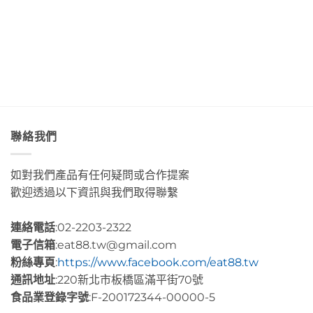
美
的
皇
透
肉
后
淨
桂
藝
藍
捲
術
色
這
咖
海
裡
啡」
水
的
Day5〉
Day2〉
幸
中
中
福
感
很
聯絡我們
有
層
次〉
如對我們產品有任何疑問或合作提案
中
歡迎透過以下資訊與我們取得聯繫
連絡電話
:02-2203-2322
電子信箱
:eat88.tw@gmail.com
粉絲專頁
:
https://www.facebook.com/eat88.tw
通訊地址
:220新北市板橋區滿平街70號
食品業登錄字號
:F-200172344-00000-5