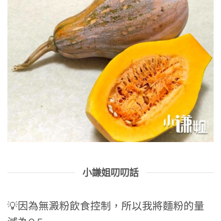
小謙姐叨叨話
💡因為無澱粉飲食控制，所以我將麵粉的量