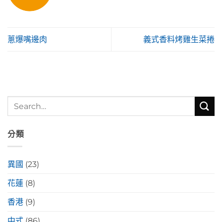
蔥爆嘴邊肉
義式香料烤雞生菜捲
分類
異國
(23)
花蓮
(8)
香港
(9)
中式
(86)