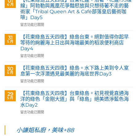
01
玉
6 月
線」阿勃勒與鳳凰花爭豔怒放與只想待著不走的藝
里。
術家「Tribal Queen Art & Café部落皇后藝術咖
【Tribal
啡」Day5
Queen
Art
在
留言功能已關閉
&
〈【花
Café
東
【花東綠島五天四夜】綠島台東。絕對值得你起早
31
部
綠
5 月
等待的絢麗海上日出與海端最美的稻浪便利商店
落
島
Day4
皇
五
后
在
天
留言功能已關閉
藝
〈【花
四
術
東
夜】
【花東綠島五天四夜】綠島。水下路上美到令人窒
30
咖
綠
台
5 月
息第一次浮潛遇見最美麗的海底世界Day3
啡】
島
東
在
留言功能已關閉
欣
五
花
〈【花
賞
天
蓮。
東
旅
四
沿
【花東綠島五天四夜】台東綠島。初見視覺直通海
29
綠
英
夜】
著
5 月
洋的綠色「金剛大道」與「綠島」絕美透淨藍色海
島
原
綠
「花
水Day2
五
民
島
蓮
在
天
留言功能已關閉
藝
台
193
〈【花
四
術
東。
環
東
夜】
家
絕
線」
綠
綠
小謙姐私廚，美味+88
優
對
阿
島
島。
席
值
勃