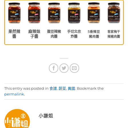
果然辣
麻辣妹
酸豆辣豬
手切北京
5香辣豆
客家梅干
醬
子醬
肉醬
炸醬
豬肉醬
辣豬肉醬
This entry was posted in
食譜
,
蔬菜
,
異國
. Bookmark the
permalink
.
小謙姐