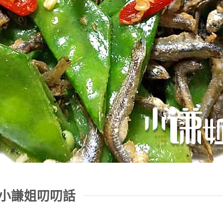
小謙姐叨叨話