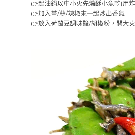
👉起油鍋以中小火先煸酥小魚乾(用炸
👉加入薑/蒜/辣椒末一起炒出香氣
👉放入荷蘭豆調味鹽/胡椒粉，開大