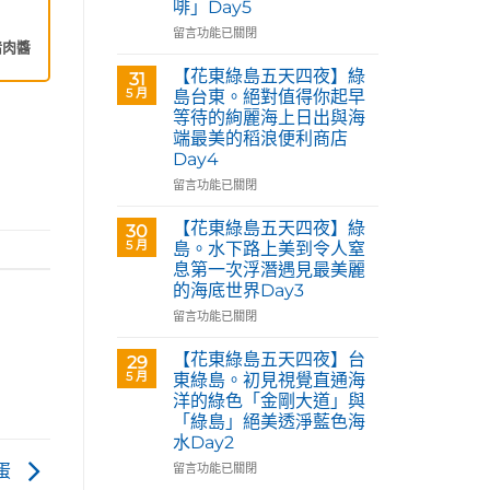
啡」Day5
Café
部
在
留言功能已關閉
落
豬肉醬
〈【花
皇
東
【花東綠島五天四夜】綠
31
后
綠
5 月
島台東。絕對值得你起早
藝
島
等待的絢麗海上日出與海
術
五
咖
端最美的稻浪便利商店
天
啡】
Day4
四
欣
夜】
在
留言功能已關閉
賞
台
〈【花
旅
東
東
【花東綠島五天四夜】綠
30
英
花
綠
5 月
島。水下路上美到令人窒
原
蓮。
島
民
息第一次浮潛遇見最美麗
沿
五
藝
的海底世界Day3
著
天
術
「花
四
在
留言功能已關閉
家
蓮
夜】
〈【花
優
193
綠
東
【花東綠島五天四夜】台
席
29
環
島
綠
5 月
夫
東綠島。初見視覺直通海
線」
台
島
恣
洋的綠色「金剛大道」與
阿
東。
五
意
「綠島」絕美透淨藍色海
勃
絕
天
奔
水Day2
勒
對
四
放
與
值
夜】
在
留言功能已關閉
蛋
的
鳳
得
綠
〈【花
原