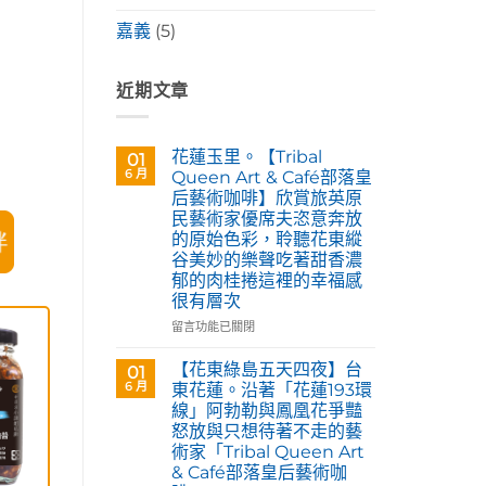
嘉義
(5)
近期文章
花蓮玉里。【Tribal
01
6 月
Queen Art & Café部落皇
后藝術咖啡】欣賞旅英原
民藝術家優席夫恣意奔放
的原始色彩，聆聽花東縱
谷美妙的樂聲吃著甜香濃
郁的肉桂捲這裡的幸福感
很有層次
在
留言功能已關閉
〈花
蓮
【花東綠島五天四夜】台
01
玉
6 月
東花蓮。沿著「花蓮193環
里。
線」阿勃勒與鳳凰花爭豔
【Tribal
怒放與只想待著不走的藝
Queen
術家「Tribal Queen Art
Art
& Café部落皇后藝術咖
&