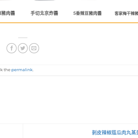
辣豬肉醬
手切北京炸醬
5香辣豆豬肉醬
客家梅干辣
rk the
permalink
.
剝皮辣椒蔭瓜肉丸蒸