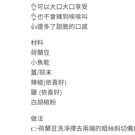
👌可以大口大口享受
👌也不會辣到唉唉叫
👍還多了甜脆的口感
材料
荷蘭豆
小魚乾
薑/蒜末
辣椒(依喜好)
鹽 (依喜好)
白胡椒粉
做法
👉荷蘭豆洗凈擇去兩端的粗絲斜切備