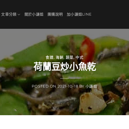
、文章分類
關於小謙姐
團購說明
加小謙姐LINE
食譜
,
海鮮
,
蔬菜
,
中式
荷蘭豆炒小魚乾
POSTED ON
2021-10-18
BY
小謙姐