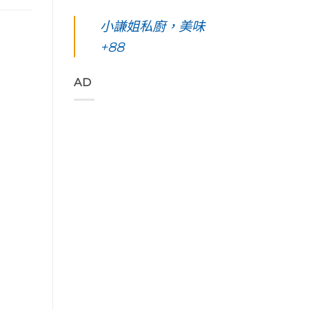
凰
你
島。
東
始
花
起
水
綠
小謙姐私廚，美味
色
爭
早
下
島
彩，
豔
等
路
+88
五
聆
怒
待
上
天
聽
放
的
美
四
花
與
絢
到
夜】
AD
東
只
麗
令
台
縱
想
海
人
東
谷
待
上
窒
綠
美
著
日
息
島。
妙
不
出
第
初
的
走
與
一
見
樂
的
海
次
視
聲
藝
端
浮
覺
吃
術
最
潛
直
著
家
美
遇
通
甜
「Tribal
的
見
海
香
Queen
稻
最
洋
濃
Art
浪
美
的
郁
&
便
麗
綠
的
Café
利
的
色
肉
部
商
海
「金
桂
落
店
底
剛
捲
皇
Day4〉
世
大
這
后
中
界
道」
裡