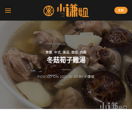
Skip
to
主站
content
食譜
,
中式
,
湯品
,
蔬菜
,
肉類
冬菇筍子雞湯
POSTED ON
2021-10-20
BY
小謙姐