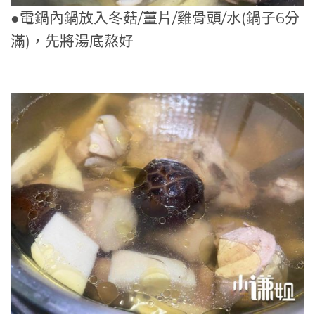
●電鍋內鍋放入冬菇/薑片/雞骨頭/水(鍋子6分
滿)，先將湯底熬好