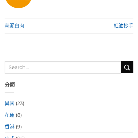
蒜泥白肉
紅油抄手
分類
異國
(23)
花蓮
(8)
香港
(9)