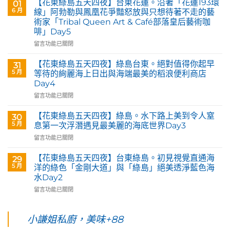
【花東綠島五天四夜】台東花蓮。沿著「花蓮193環
01
玉
6 月
線」阿勃勒與鳳凰花爭豔怒放與只想待著不走的藝
里。
術家「Tribal Queen Art & Café部落皇后藝術咖
【Tribal
啡」Day5
Queen
Art
在
留言功能已關閉
&
〈【花
Café
東
【花東綠島五天四夜】綠島台東。絕對值得你起早
31
部
綠
5 月
等待的絢麗海上日出與海端最美的稻浪便利商店
落
島
Day4
皇
五
后
在
天
留言功能已關閉
藝
〈【花
四
術
東
夜】
【花東綠島五天四夜】綠島。水下路上美到令人窒
30
咖
綠
台
5 月
息第一次浮潛遇見最美麗的海底世界Day3
啡】
島
東
在
留言功能已關閉
欣
五
花
〈【花
賞
天
蓮。
東
旅
四
沿
【花東綠島五天四夜】台東綠島。初見視覺直通海
29
綠
英
夜】
著
5 月
洋的綠色「金剛大道」與「綠島」絕美透淨藍色海
島
原
綠
「花
水Day2
五
民
島
蓮
在
天
留言功能已關閉
藝
台
193
〈【花
四
術
東。
環
東
夜】
家
絕
線」
綠
綠
小謙姐私廚，美味+88
優
對
阿
島
島。
席
值
勃