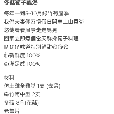
冬菇筍子雞湯
每年一到5~10月綠竹筍產季
我們夫妻倆習慣假日開車上山買筍
悠哉看看風景走走晃晃
回家立即煮個當天鮮採筍子料理
🥢🥢🥢味道特別鮮甜😋😋😋
👍新鮮度 100%
👍滿足感 100%
材料
仿土雞全雞腿 1支 (去骨)
綠竹筍中型 2支
冬菇 8朵(花菇)
老薑片