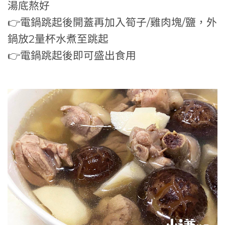
湯底熬好
👉電鍋跳起後開蓋再加入筍子/雞肉塊/鹽，外
鍋放2量杯水煮至跳起
👉電鍋跳起後即可盛出食用