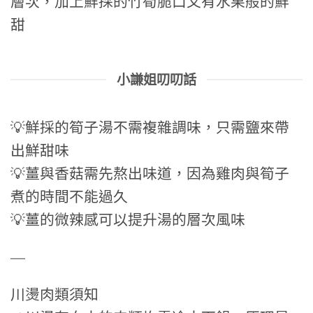
層次，加上鮮採的竹筍脆口又有水果般的鮮
甜
小謙姐叨叨話
💡鮮採的筍子湯不需複雜調味，只需鹽來帶
出鮮甜味
💡薑與香菇需先熬出味道，因為雞肉與筍子
煮的時間不能過久
💡薑的微辣感可以提升湯的層次風味
—
川燙肉類須知