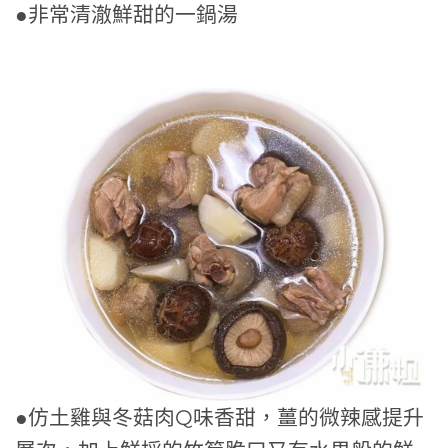
●非常清澈鮮甜的一鍋湯
●仿土雞與冬菇肉Q味香甜，薑的微辣感提升