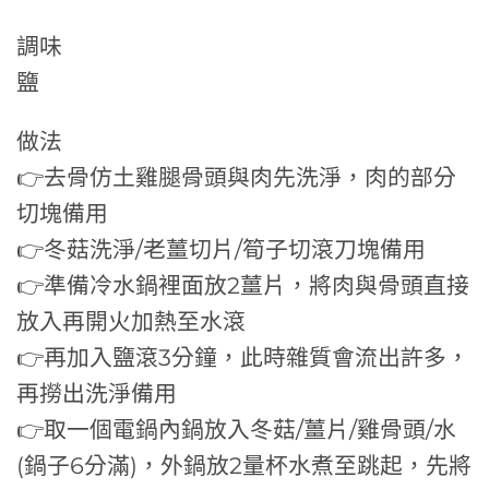
調味
鹽
做法
👉去骨仿土雞腿骨頭與肉先洗淨，肉的部分
切塊備用
👉冬菇洗淨/老薑切片/筍子切滾刀塊備用
👉準備冷水鍋裡面放2薑片，將肉與骨頭直接
放入再開火加熱至水滾
👉再加入鹽滾3分鐘，此時雜質會流出許多，
再撈出洗淨備用
👉取一個電鍋內鍋放入冬菇/薑片/雞骨頭/水
(鍋子6分滿)，外鍋放2量杯水煮至跳起，先將