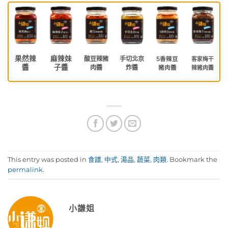
果然辣
麻辣妹
酸豆辣豬
手切北京
5香辣豆
客家梅干
醬
子醬
肉醬
炸醬
豬肉醬
辣豬肉醬
This entry was posted in
食譜
,
中式
,
湯品
,
蔬菜
,
肉類
. Bookmark the
permalink
.
小謙姐