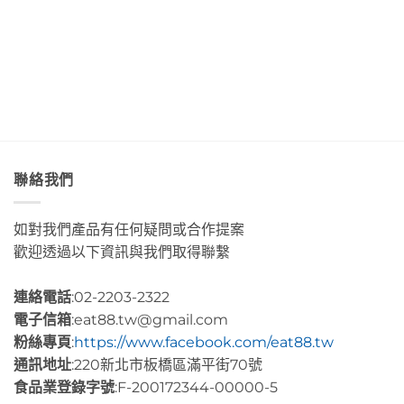
郁
中
落
美
的
皇
透
肉
后
淨
桂
藝
藍
捲
術
色
這
咖
海
裡
啡」
水
的
Day5〉
Day2〉
幸
中
中
福
感
很
聯絡我們
有
層
次〉
如對我們產品有任何疑問或合作提案
中
歡迎透過以下資訊與我們取得聯繫
連絡電話
:02-2203-2322
電子信箱
:eat88.tw@gmail.com
粉絲專頁
:
https://www.facebook.com/eat88.tw
通訊地址
:220新北市板橋區滿平街70號
食品業登錄字號
:F-200172344-00000-5