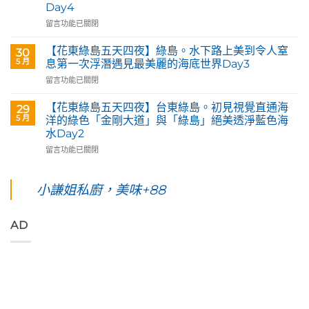
Day4
皇
五
后
在
天
留言功能已關閉
藝
〈【花
四
術
東
夜】
【花東綠島五天四夜】綠島。水下路上美到令人窒
30
咖
綠
台
5 月
息第一次浮潛遇見最美麗的海底世界Day3
啡】
島
東
在
留言功能已關閉
欣
五
花
〈【花
賞
天
蓮。
東
旅
四
沿
【花東綠島五天四夜】台東綠島。初見視覺直通海
29
綠
英
夜】
著
5 月
洋的綠色「金剛大道」與「綠島」絕美透淨藍色海
島
原
綠
「花
水Day2
五
民
島
蓮
在
天
留言功能已關閉
藝
台
193
〈【花
四
術
東。
環
東
夜】
家
絕
線」
綠
綠
小謙姐私廚，美味+88
優
對
阿
島
島。
席
值
勃
五
水
夫
得
勒
天
下
恣
你
與
AD
四
路
意
起
鳳
夜】
上
奔
早
凰
台
美
放
等
花
東
到
的
待
爭
綠
令
原
的
豔
島。
人
始
絢
怒
初
窒
色
麗
放