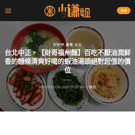
Skip
to
主站
content
好好呷
,
臺灣
,
台北
台北中正。【財哥福州麵】百吃不厭油潤鮮
香的麵條清爽好喝的蝦油湯頭絕對超值的價
位
POSTED ON
2021-11-27
BY
小謙姐