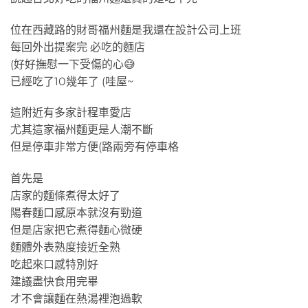
位在西藏路的財哥福州麵是我還在設計公司上班
每回外出提案完 必吃的麵店
(好好撫慰一下受傷的心😅
已經吃了10幾年了 (哇屋~
這附近有多家計程車愛店
尤其這家福州麵更是人潮不斷
但是停車非常方便(路兩旁有停車格
首先是
店家的麵條煮得太好了
陽春麵口感原本就沒有勁道
但是店家把它煮得麵心微硬
麵體外表熟度接近全熟
吃起來口感特別好
建議盡快食用完畢
才不會讓麵在熱湯裡泡過軟