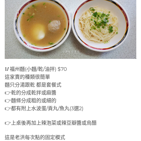
油拌麵,乾麵附湯,水波蛋,貢丸
🥢福州麵(小麵/乾/油拌) $70
這家賣的種類很簡單
麵只分湯跟乾 都是套餐式
👉乾的分成乾拌或麻醬
👉麵條分成粗的或細的
👉都有附上水波蛋/貢丸/魚丸(3選2)
👉上桌後再加上辣泡菜或辣豆瓣醬或烏醋
這是老洪每次點的固定模式