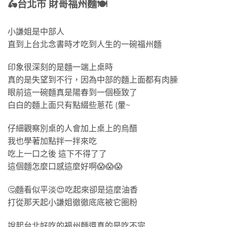
🛵
台北市 財哥福州麵
🍽
小謙姐是中部人
直到上台北念書時才吃到人生的一碗福州麵
印象很深刻的是麵一端上桌時
真的是失望到不行，因為中部的麵上面都有肉臊
眼前這一碗麵真是陽春到一個極致了
白白的麵上面只有點綴些蔥花 (暈~
仔細觀察別桌的人會加上桌上的烏醋
我也學著加點拌一拌來吃
吃上一口之後 這下不得了了
這個麵怎麼口感這麼好啊😱😱😱
🤔麵看似平淡😍吃起來卻是這麼油香
打從那天起小謙姐徹徹底底被它圈粉
說起台北好吃的福州麵還真的是吃不完