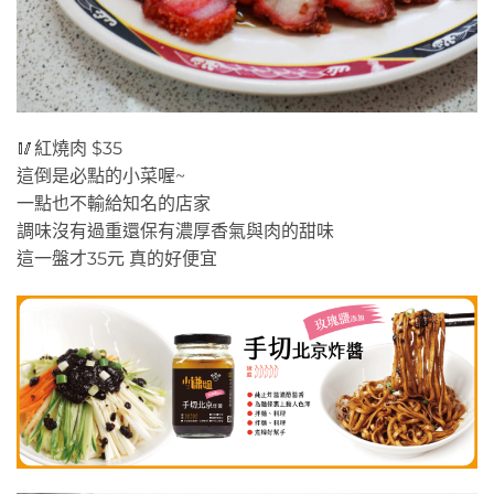
紅燒肉
🥢紅燒肉 $35
這倒是必點的小菜喔~
一點也不輸給知名的店家
調味沒有過重還保有濃厚香氣與肉的甜味
這一盤才35元 真的好便宜