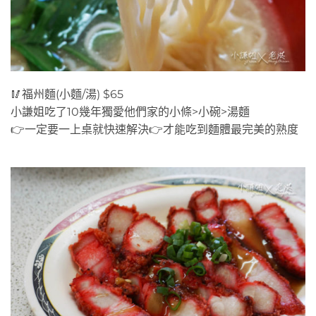
口感很好的麵條
🥢福州麵(小麵/湯) $65
小謙姐吃了10幾年獨愛他們家的小條>小碗>湯麵
👉一定要一上桌就快速解決👉才能吃到麵體最完美的熟度