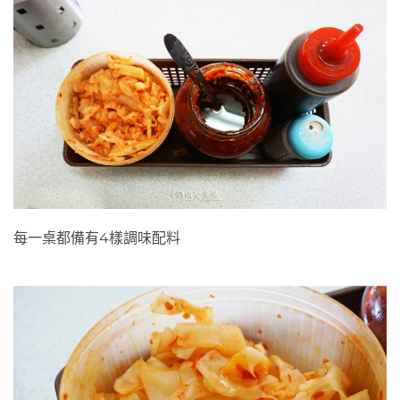
配料-烏醋、辣豆瓣醬、白胡椒粉、高麗菜乾
每一桌都備有4樣調味配料