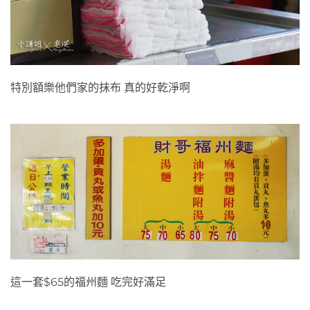
乾淨的抹布
特別額樂他們家的抹布 真的好乾淨啊
牆上菜單
這一套$65的福州麵 吃完好滿足