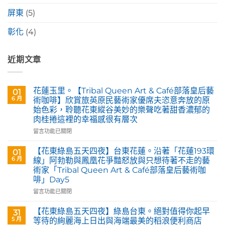
屏東
(5)
彰化
(4)
近期文章
花蓮玉里。【Tribal Queen Art & Café部落皇后藝
01
6 月
術咖啡】欣賞旅英原民藝術家優席夫恣意奔放的原
始色彩，聆聽花東縱谷美妙的樂聲吃著甜香濃郁的
肉桂捲這裡的幸福感很有層次
在
留言功能已關閉
〈花
蓮
【花東綠島五天四夜】台東花蓮。沿著「花蓮193環
01
玉
6 月
線」阿勃勒與鳳凰花爭豔怒放與只想待著不走的藝
里。
術家「Tribal Queen Art & Café部落皇后藝術咖
【Tribal
啡」Day5
Queen
Art
在
留言功能已關閉
&
〈【花
Café
東
【花東綠島五天四夜】綠島台東。絕對值得你起早
31
部
綠
5 月
等待的絢麗海上日出與海端最美的稻浪便利商店
落
島