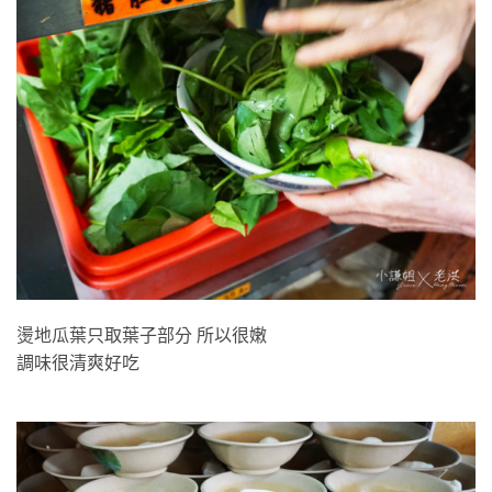
燙地瓜葉
燙地瓜葉只取葉子部分 所以很嫩
調味很清爽好吃