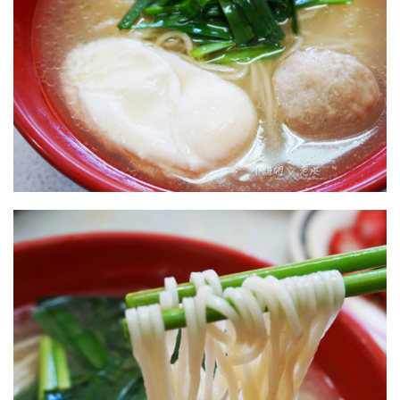
福州麵湯麵,水波蛋,貢丸