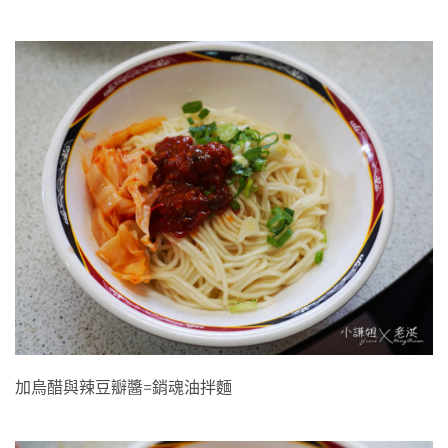
油拌麵加烏醋、辣豆瓣醬
加烏醋與辣豆瓣醬=銷魂油拌麵