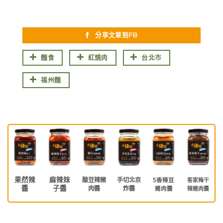
分享文章到FB
麵食
紅燒肉
台北市
福州麵
果然辣
麻辣妹
酸豆辣豬
手切北京
5香辣豆
客家梅干
醬
子醬
肉醬
炸醬
豬肉醬
辣豬肉醬