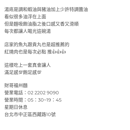
湯底是調和蝦油與豬油加上少許特調醬油
看似很多油浮在上面
但是麵吸飽油脂之後口感又香又滑順
每次都讓人喝光這碗湯
店家的魚丸跟貢丸也是超推薦的
紅燒肉也是每次必點 推👍👍👍
這樣吃上一套真會讓人
滿足感💯飽足感💯
財哥福州麵
營業電話：02 2202 9090
營業時間：05：30~19：45
星期日休息
台北市中正區西藏路10號