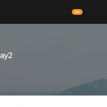
主站
y2