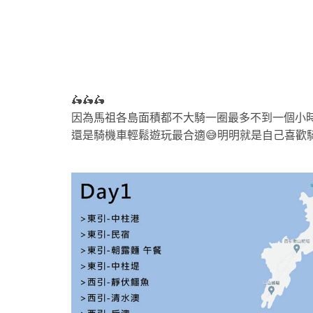
🛵🛵🛵
因為馬祖各島面積都不大騎一圈最多不到一個小
還是騎機車輕鬆遊玩最合適😅明明就是自己喜歡