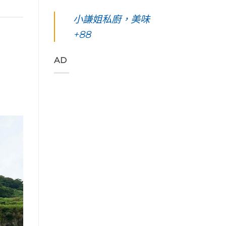
凰
你
島。
東
始
花
起
水
綠
小謙姐私廚，美味
色
爭
早
下
島
彩，
豔
等
路
+88
五
聆
怒
待
上
天
聽
放
的
美
四
花
與
絢
到
夜】
AD
東
只
麗
令
台
縱
想
海
人
東
谷
待
上
窒
綠
美
著
日
息
島。
妙
不
出
第
初
的
走
與
一
見
樂
的
海
次
視
聲
藝
端
浮
覺
吃
術
最
潛
直
著
家
美
遇
通
甜
「Tribal
的
見
海
香
Queen
稻
最
洋
濃
Art
浪
美
的
郁
&
便
麗
綠
的
Café
利
的
色
肉
部
商
海
「金
桂
落
店
底
剛
捲
皇
Day4〉
世
大
這
后
中
界
道」
裡