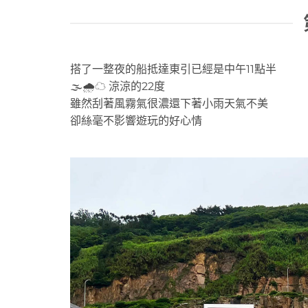
搭了一整夜的船抵達東引已經是中午11點半
🌫🌧☁ 涼涼的22度
雖然刮著風霧氣很濃還下著小雨天氣不美
卻絲毫不影響遊玩的好心情