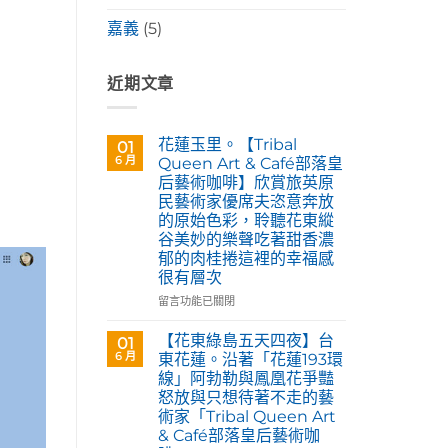
嘉義
(5)
近期文章
花蓮玉里。【Tribal
01
6 月
Queen Art & Café部落皇
后藝術咖啡】欣賞旅英原
民藝術家優席夫恣意奔放
的原始色彩，聆聽花東縱
谷美妙的樂聲吃著甜香濃
郁的肉桂捲這裡的幸福感
很有層次
在
留言功能已關閉
〈花
蓮
【花東綠島五天四夜】台
01
玉
6 月
東花蓮。沿著「花蓮193環
里。
線」阿勃勒與鳳凰花爭豔
【Tribal
怒放與只想待著不走的藝
Queen
術家「Tribal Queen Art
Art
& Café部落皇后藝術咖
&