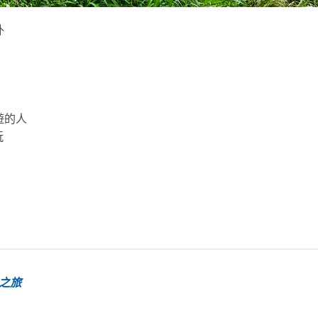
外
遊的人
玩
淚之旅