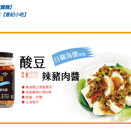
朝露麵】
吃【香記小吃】