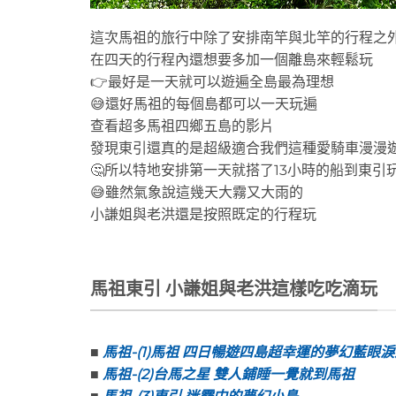
這次馬祖的旅行中除了安排南竿與北竿的行程之
在四天的行程內還想要多加一個離島來輕鬆玩
👉最好是一天就可以遊遍全島最為理想
😅還好馬祖的每個島都可以一天玩遍
查看超多馬祖四鄉五島的影片
發現東引還真的是超級適合我們這種愛騎車漫漫
🤔所以特地安排第一天就搭了13小時的船到東引
😅雖然氣象說這幾天大霧又大雨的
小謙姐與老洪還是按照既定的行程玩
馬祖東引 小謙姐與老洪這樣吃吃滴玩
■
馬祖-(1)馬祖 四日暢遊四島超幸運的夢幻藍眼
■
馬祖-(2)台馬之星 雙人鋪睡一覺就到馬祖