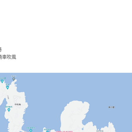
時
騎車吹風