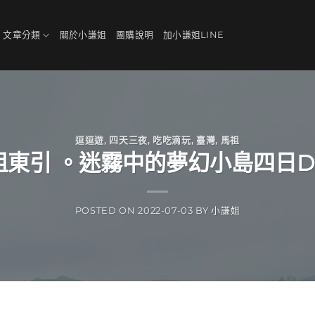
、文章分類
關於小謙姐
團購說明
加小謙姐LINE
逗逗遊
,
四天三夜
,
吃吃滴玩
,
臺灣
,
馬祖
祖東引 。迷霧中的夢幻小島四日Da
POSTED ON
2022-07-03
BY
小謙姐