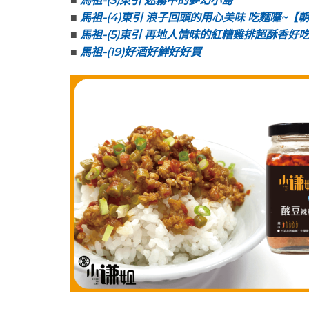
■
馬祖-(3)東引 迷霧中的夢幻小島
■
馬祖-(4)東引 浪子回頭的用心美味 吃麵囉~【
■
馬祖-(5)東引 再地人情味的紅糟雞排超酥香好
■
馬祖-(19)好酒好鮮好好買