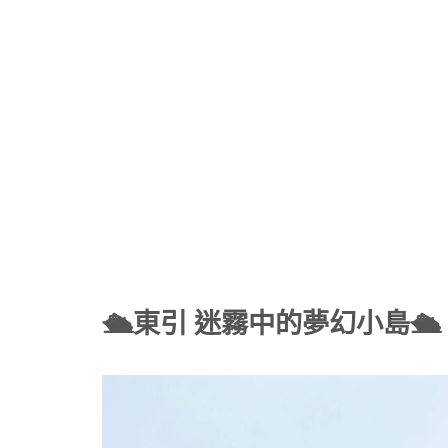
🛳
東引 迷霧中的夢幻小島
🛳