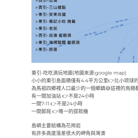
東引-吃吃滴玩地圖(地圖來源:google map)
小小的東引島面積僅有4.4平方公里👉比小琉球的
為馬祖四鄉裡人口最少的一個鄉鎮😅這裡的鳥類
有一間加油站 👉不是24小時
一間7-11 👉不是24小時
一間郵局 👉唯一的提款機
島嶼主要結構為花崗岩
有許多高度落差很大的岬角與灣澳