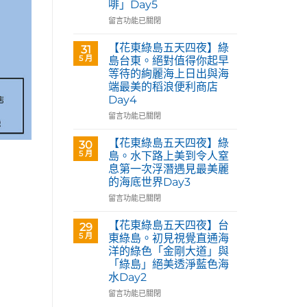
啡」Day5
Café
部
在
留言功能已關閉
落
〈【花
皇
東
【花東綠島五天四夜】綠
31
后
綠
5 月
島台東。絕對值得你起早
藝
島
等待的絢麗海上日出與海
術
五
咖
端最美的稻浪便利商店
天
啡】
Day4
四
欣
夜】
在
留言功能已關閉
賞
台
〈【花
旅
東
東
【花東綠島五天四夜】綠
30
英
花
綠
5 月
島。水下路上美到令人窒
原
蓮。
島
民
息第一次浮潛遇見最美麗
沿
五
藝
的海底世界Day3
著
天
術
「花
四
在
留言功能已關閉
家
蓮
夜】
〈【花
優
193
綠
東
【花東綠島五天四夜】台
席
29
環
島
綠
5 月
夫
東綠島。初見視覺直通海
線」
台
島
恣
洋的綠色「金剛大道」與
阿
東。
五
意
「綠島」絕美透淨藍色海
勃
絕
天
奔
水Day2
勒
對
四
放
與
值
夜】
在
留言功能已關閉
的
鳳
得
綠
〈【花
原